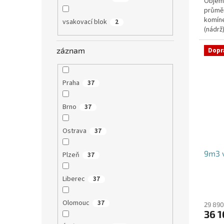
Objem:
průmě
komíne
vsakovací blok
2
(nádrž
přítoku
záznam
Dopr
Praha
37
Brno
37
Ostrava
37
9m3 v
Plzeň
37
Liberec
37
Olomouc
37
29 890
36 1