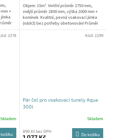
5,0
 mm,
Objem: 15m³. Vnitřní průměr 2750 mm,
z
0 mm +
vnější průměr 2800 mm, výška 2000 mm +
5
 jímka
komínek. Kvalitní, pevná vsakovací jímka
hvězdiček.
Průměr
(nádrž) bez potřeby obetonování Průměr
přítoku a odtoku +...
Kód:
2378
Kód:
2299
Pár čel pro vsakovací tunely Aqua
300l
Skladem
Skladem
890 Kč bez DPH
 košíku
Do košíku
1 077 Kč