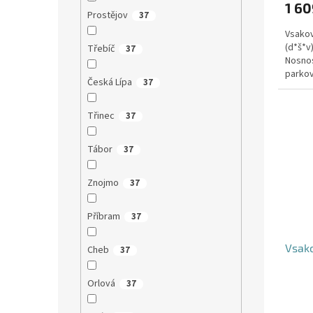
1 60
Prostějov
37
Vsakov
(d*š*v
Třebíč
37
Nosnos
parkov
Česká Lípa
37
Třinec
37
Tábor
37
Znojmo
37
Příbram
37
Vsako
Cheb
37
Orlová
37
Průmě
hodno