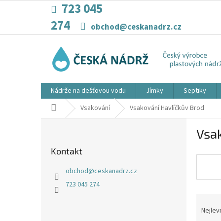
Přejít
723 045
na
274
obsah
obchod@ceskanadrz.cz
Nádrže na dešťovou vodu
Jímky
Septiky
Domů
Vsakování
Vsakování Havlíčkův Brod
P
Vsak
o
s
Kontakt
t
r
obchod
@
ceskanadrz.cz
a
723 045 274
n
Ř
n
a
í
Nejlev
z