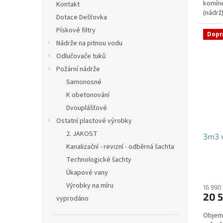
komíne
hvězdi
Kontakt
(nádrž
Dotace Dešťovka
přítoku
Pískové filtry
Dopr
Nádrže na pitnou vodu
Odlučovače tuků
Požární nádrže
Samonosné
K obetonování
Dvouplášťové
Ostatní plastové výrobky
2. JAKOST
3m3 v
Kanalizační - revizní - odběrná šachta
Technologické šachty
Úkapové vany
Výrobky na míru
16 990
20 5
vyprodáno
Objem: