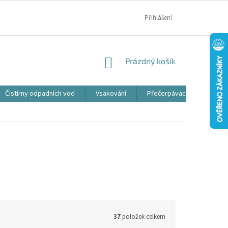
MOJE OBJEDNÁVKA
Přihlášení
NÁKUPNÍ
Prázdný košík
KOŠÍK
Čistírny odpadních vod
Vsakování
Přečerpávací jímky
37
položek celkem