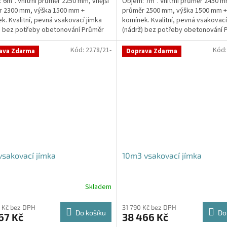
 6m³. Vnitřní průměr 2250 mm, vnější
Objem: 7m³. Vnitřní průměr 2450 mm
r 2300 mm, výška 1500 mm +
průměr 2500 mm, výška 1500 mm +
k. Kvalitní, pevná vsakovací jímka
komínek. Kvalitní, pevná vsakovací
) bez potřeby obetonování Průměr
(nádrž) bez potřeby obetonování 
 a odtoku +...
přítoku a odtoku +...
Kód:
2278/21-
Kód
ava Zdarma
Doprava Zdarma
sakovací jímka
10m3 vsakovací jímka
Skladem
Průměrné
hodnocení
produktu
 Kč bez DPH
31 790 Kč bez DPH
Do košíku
Do
67 Kč
38 466 Kč
je
5,0