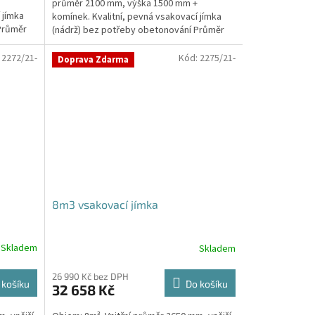
průměr 2100 mm, výška 1500 mm +
5
 jímka
komínek. Kvalitní, pevná vsakovací jímka
hvězdiček.
Průměr
(nádrž) bez potřeby obetonování Průměr
přítoku a odtoku +...
:
2272/21-
Kód:
2275/21-
Doprava Zdarma
8m3 vsakovací jímka
Skladem
Skladem
26 990 Kč bez DPH
 košíku
Do košíku
32 658 Kč