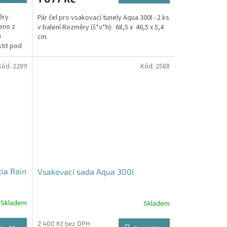
ěry
Pár čel pro vsakovací tunely Aqua 300l - 2 ks
eno z
v balení Rozměry (š*v*h): 68,5 x 46,5 x 5,4
)
cm
stit pod
Kód:
2289
Kód:
2588
tia Rain
Vsakovací sada Aqua 300l
Skladem
Skladem
Průměrné
hodnocení
produktu
2 400 Kč bez DPH