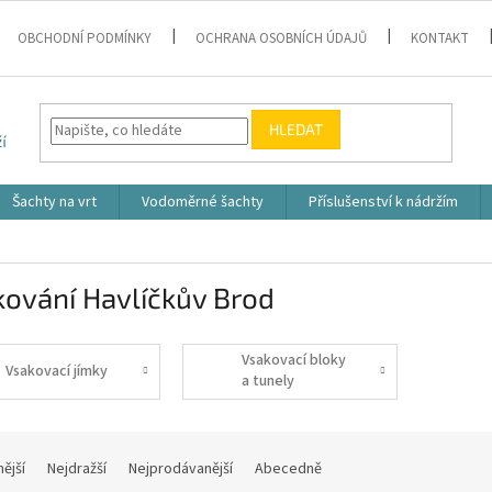
OBCHODNÍ PODMÍNKY
OCHRANA OSOBNÍCH ÚDAJŮ
KONTAKT
HLEDAT
Šachty na vrt
Vodoměrné šachty
Příslušenství k nádržím
ování Havlíčkův Brod
Vsakovací bloky
Vsakovací jímky
a tunely
nější
Nejdražší
Nejprodávanější
Abecedně