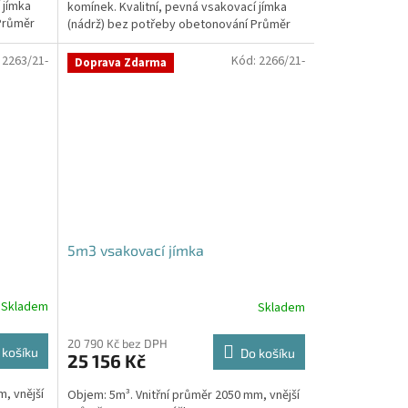
 jímka
komínek. Kvalitní, pevná vsakovací jímka
hvězdiček.
Průměr
(nádrž) bez potřeby obetonování Průměr
přítoku a odtoku +...
:
2263/21-
Kód:
2266/21-
Doprava Zdarma
5m3 vsakovací jímka
Skladem
Skladem
Průměrné
hodnocení
produktu
20 790 Kč bez DPH
 košíku
Do košíku
25 156 Kč
je
5,0
, vnější
Objem: 5m³. Vnitřní průměr 2050 mm, vnější
z