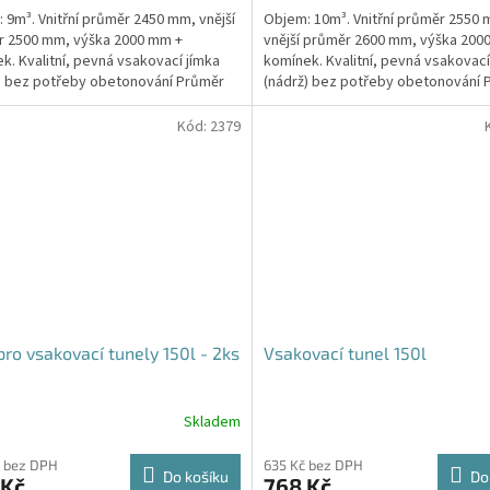
 9m³. Vnitřní průměr 2450 mm, vnější
Objem: 10m³. Vnitřní průměr 2550
z
r 2500 mm, výška 2000 mm +
vnější průměr 2600 mm, výška 200
5
k. Kvalitní, pevná vsakovací jímka
komínek. Kvalitní, pevná vsakovací
hvězdiček.
) bez potřeby obetonování Průměr
(nádrž) bez potřeby obetonování 
 a odtoku +...
přítoku a odtoku +...
Kód:
2379
pro vsakovací tunely 150l - 2ks
Vsakovací tunel 150l
Skladem
Průměrné
hodnocení
produktu
 bez DPH
635 Kč bez DPH
Do košíku
Do
 Kč
768 Kč
je