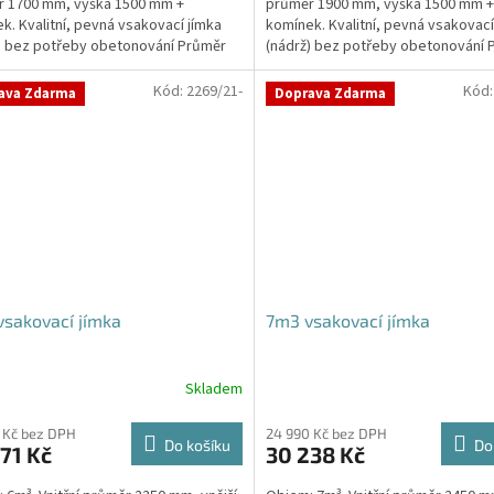
r 1700 mm, výška 1500 mm +
průměr 1900 mm, výška 1500 mm +
k. Kvalitní, pevná vsakovací jímka
komínek. Kvalitní, pevná vsakovací
) bez potřeby obetonování Průměr
(nádrž) bez potřeby obetonování 
 a odtoku +...
přítoku a odtoku +...
Kód:
2269/21-
Kód
ava Zdarma
Doprava Zdarma
sakovací jímka
7m3 vsakovací jímka
Skladem
 Kč bez DPH
24 990 Kč bez DPH
Do košíku
Do
71 Kč
30 238 Kč