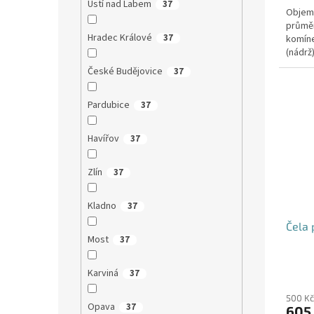
Ústí nad Labem
37
Objem:
průmě
Hradec Králové
37
komíne
(nádrž
přítoku
České Budějovice
37
Pardubice
37
Havířov
37
Zlín
37
Kladno
37
Čela 
Most
37
Karviná
37
500 Kč
Opava
37
605