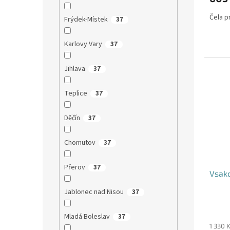
Čela pr
Frýdek-Místek
37
Karlovy Vary
37
Jihlava
37
Teplice
37
Děčín
37
Chomutov
37
Přerov
37
Vsako
Jablonec nad Nisou
37
Mladá Boleslav
37
1 330 