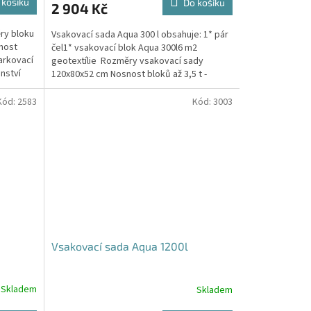
 košíku
Do košíku
2 904 Kč
je
5,0
ry bloku
Vsakovací sada Aqua 300 l obsahuje: 1* pár
z
nost
čel1* vsakovací blok Aqua 300l6 m2
5
arkovací
geotextílie Rozměry vsakovací sady
hvězdiček.
nství
120x80x52 cm Nosnost bloků až 3,5 t -
možno umístit pod...
Kód:
2583
Kód:
3003
Vsakovací sada Aqua 1200l
Skladem
Skladem