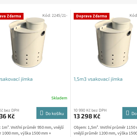
Kód:
2245/21-
Kód
ava Zdarma
Doprava Zdarma
sakovací jímka
1,5m3 vsakovací jímka
Skladem
rné
cení
ktu
Kč bez DPH
10 990 Kč bez DPH
Do košíku
Do
36 Kč
13 298 Kč
 1m³. Vnitřní průměr 950 mm, vnější
Objem: 1,5m³. Vnitřní průměr 1150
r 1000 mm, výška 1500 mm +
vnější průměr 1200 mm, výška 150