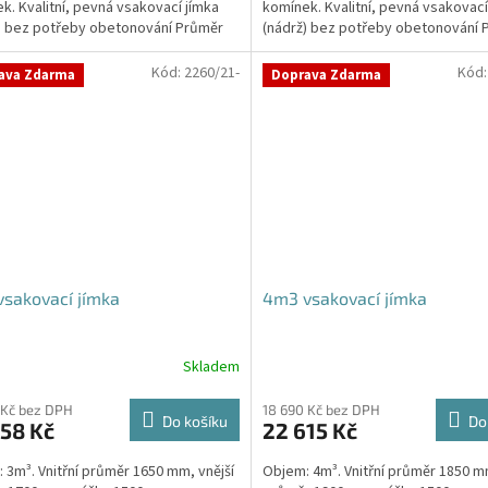
k. Kvalitní, pevná vsakovací jímka
komínek. Kvalitní, pevná vsakovací
ček.
) bez potřeby obetonování Průměr
(nádrž) bez potřeby obetonování 
 a odtoku +...
přítoku a odtoku +...
Kód:
2260/21-
Kód
ava Zdarma
Doprava Zdarma
sakovací jímka
4m3 vsakovací jímka
Skladem
 Kč bez DPH
18 690 Kč bez DPH
Do košíku
Do
58 Kč
22 615 Kč
 3m³. Vnitřní průměr 1650 mm, vnější
Objem: 4m³. Vnitřní průměr 1850 mm