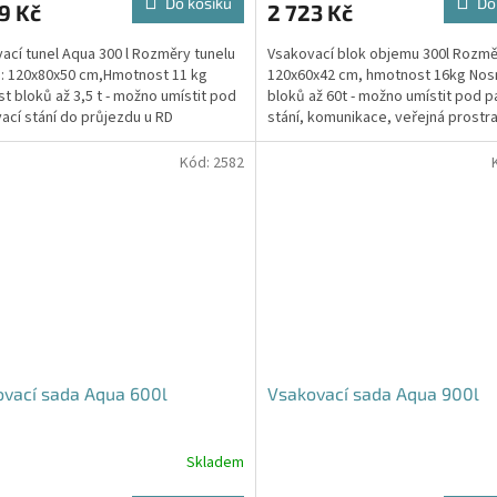
Do košíku
Do
9 Kč
2 723 Kč
je
4,5
ací tunel Aqua 300 l Rozměry tunelu
Vsakovací blok objemu 300l Rozmě
z
): 120x80x50 cm,Hmotnost 11 kg
120x60x42 cm, hmotnost 16kg Nos
5
t bloků až 3,5 t - možno umístit pod
bloků až 60t - možno umístit pod p
hvězdiček.
ací stání do průjezdu u RD
stání, komunikace, veřejná prostra
Cena včetně...
Kód:
2582
vací sada Aqua 600l
Vsakovací sada Aqua 900l
Skladem
rné
Průměrné
cení
hodnocení