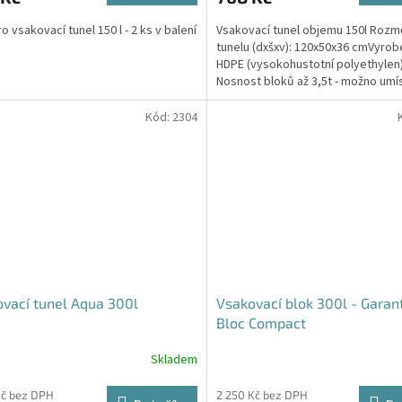
4,6
o vsakovací tunel 150 l - 2 ks v balení
Vsakovací tunel objemu 150l Rozm
z
tunelu (dxšxv): 120x50x36 cmVyrob
5
HDPE (vysokohustotní polyethylen
hvězdiček.
Nosnost bloků až 3,5t - možno umí
parkovací stání do...
Kód:
2304
vací tunel Aqua 300l
Vsakovací blok 300l - Garan
Bloc Compact
Skladem
Průměrné
hodnocení
produktu
Kč bez DPH
2 250 Kč bez DPH