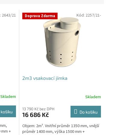
:
2643/21
Kód:
2257/21-
Doprava Zdarma
2m3 vsakovací jímka
Skladem
Skladem
Průměrné
hodnocení
produktu
13 790 Kč bez DPH
 košíku
Do košíku
16 686 Kč
je
4,8
 mm,
Objem: 2m³. Vnitřní průměr 1350 mm, vnější
z
0 mm +
průměr 1400 mm, výška 1500 mm +
5