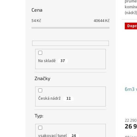
průmě
komíne
Cena
(nádrž
přítoku
54
Kč
40644
Kč
Dopr
Na skladě
37
Značky
6m3 v
Česká nádrž
12
Typ:
22 290
26 9
vsakovací tunel
24