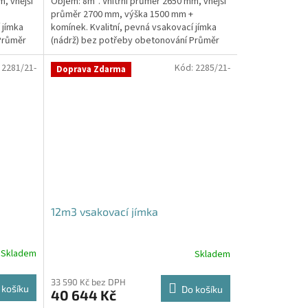
, vnější
Objem: 8m³. Vnitřní průměr 2650 mm, vnější
průměr 2700 mm, výška 1500 mm +
 jímka
komínek. Kvalitní, pevná vsakovací jímka
Průměr
(nádrž) bez potřeby obetonování Průměr
přítoku a odtoku +...
:
2281/21-
Kód:
2285/21-
Doprava Zdarma
12m3 vsakovací jímka
Skladem
Skladem
Průměrné
hodnocení
produktu
33 590 Kč bez DPH
 košíku
Do košíku
40 644 Kč
je