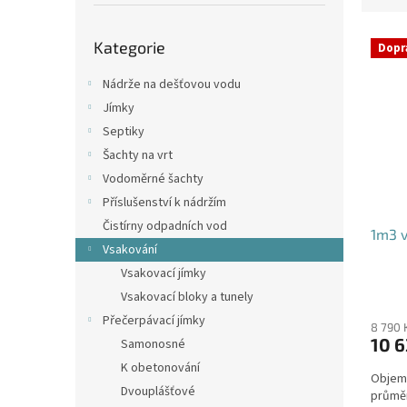
p
e
a
Přeskočit
V
n
n
Kategorie
kategorie
Dopr
ý
í
e
p
p
l
Nádrže na dešťovou vodu
i
r
Jímky
s
o
Septiky
p
d
Šachty na vrt
r
u
o
k
Vodoměrné šachty
d
t
Příslušenství k nádržím
u
ů
Čistírny odpadních vod
1m3 v
k
Vsakování
t
Vsakovací jímky
ů
Průmě
Vsakovací bloky a tunely
hodno
Přečerpávací jímky
produ
8 790 
10 6
Samonosné
je
4,4
K obetonování
Objem:
z
Dvouplášťové
průmě
5