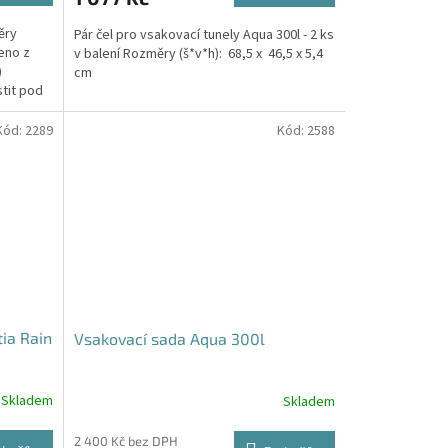
ěry
Pár čel pro vsakovací tunely Aqua 300l - 2 ks
eno z
v balení Rozměry (š*v*h): 68,5 x 46,5 x 5,4
)
cm
stit pod
Kód:
2289
Kód:
2588
tia Rain
Vsakovací sada Aqua 300l
Skladem
Skladem
Průměrné
hodnocení
produktu
2 400 Kč bez DPH