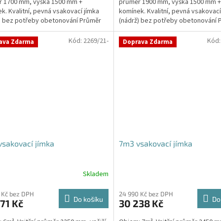
r 1700 mm, výška 1500 mm +
průměr 1900 mm, výška 1500 mm +
k. Kvalitní, pevná vsakovací jímka
komínek. Kvalitní, pevná vsakovací
) bez potřeby obetonování Průměr
(nádrž) bez potřeby obetonování 
 a odtoku +...
přítoku a odtoku +...
Kód:
2269/21-
Kód
ava Zdarma
Doprava Zdarma
sakovací jímka
7m3 vsakovací jímka
Skladem
 Kč bez DPH
24 990 Kč bez DPH
Do košíku
Do
71 Kč
30 238 Kč