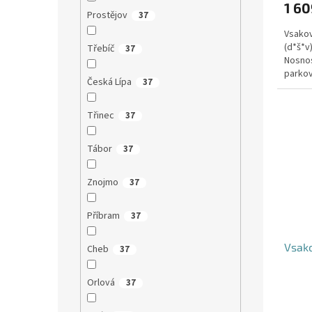
1 60
Prostějov
37
Vsakov
(d*š*v
Třebíč
37
Nosnos
parkov
Česká Lípa
37
Třinec
37
Tábor
37
Znojmo
37
Příbram
37
Vsako
Cheb
37
Orlová
37
Průmě
hodno