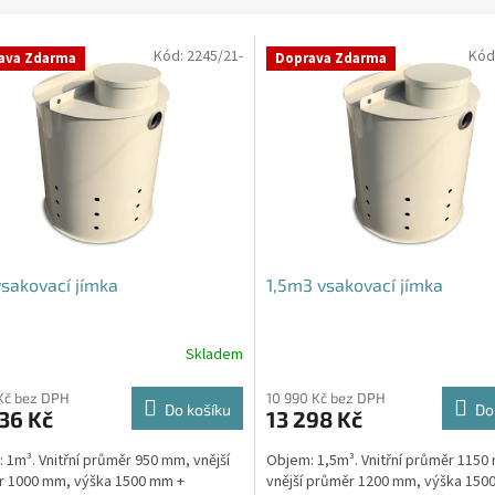
Kód:
2245/21-
Kód
ava Zdarma
Doprava Zdarma
sakovací jímka
1,5m3 vsakovací jímka
Skladem
rné
cení
ktu
Kč bez DPH
10 990 Kč bez DPH
Do košíku
Do
36 Kč
13 298 Kč
 1m³. Vnitřní průměr 950 mm, vnější
Objem: 1,5m³. Vnitřní průměr 1150
r 1000 mm, výška 1500 mm +
vnější průměr 1200 mm, výška 150