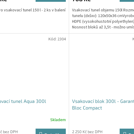
4,6
o vsakovací tunel 150 l - 2 ks v balení
Vsakovací tunel objemu 150l Rozm
z
tunelu (dxšxv): 120x50x36 cmVyrob
5
HDPE (vysokohustotní polyethylen
hvězdiček.
Nosnost bloků až 3,5t - možno umí
parkovací stání do...
Kód:
2304
vací tunel Aqua 300l
Vsakovací blok 300l - Garan
Bloc Compact
Skladem
Průměrné
hodnocení
produktu
Kč bez DPH
2 250 Kč bez DPH