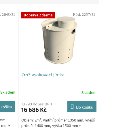
:
2643/21
Kód:
2257/21-
Doprava Zdarma
2m3 vsakovací jímka
Skladem
Skladem
Průměrné
hodnocení
produktu
13 790 Kč bez DPH
 košíku
Do košíku
16 686 Kč
je
4,8
 mm,
Objem: 2m³. Vnitřní průměr 1350 mm, vnější
z
0 mm +
průměr 1400 mm, výška 1500 mm +
5