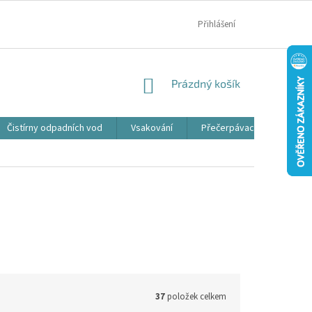
MOJE OBJEDNÁVKA
Přihlášení
NÁKUPNÍ
Prázdný košík
KOŠÍK
Čistírny odpadních vod
Vsakování
Přečerpávací jímky
37
položek celkem