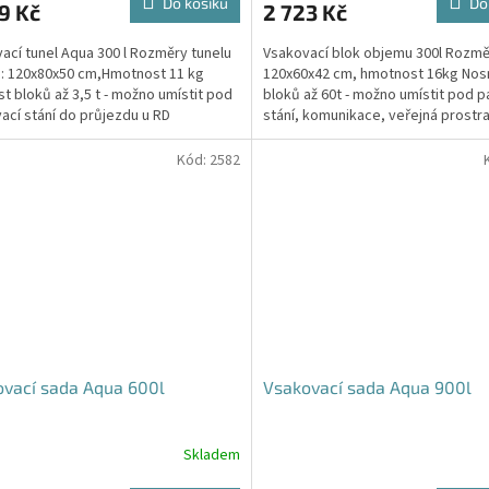
Do košíku
Do
9 Kč
2 723 Kč
je
4,5
ací tunel Aqua 300 l Rozměry tunelu
Vsakovací blok objemu 300l Rozmě
z
): 120x80x50 cm,Hmotnost 11 kg
120x60x42 cm, hmotnost 16kg Nos
5
t bloků až 3,5 t - možno umístit pod
bloků až 60t - možno umístit pod p
hvězdiček.
ací stání do průjezdu u RD
stání, komunikace, veřejná prostra
Cena včetně...
Kód:
2582
vací sada Aqua 600l
Vsakovací sada Aqua 900l
Skladem
rné
Průměrné
cení
hodnocení