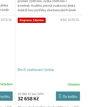
průměr 2100 mm, výška 1500 mm +
5
 jímka
komínek. Kvalitní, pevná vsakovací jímka
hvězdiček.
Průměr
(nádrž) bez potřeby obetonování Průměr
přítoku a odtoku +...
:
2272/21-
Kód:
2275/21-
Doprava Zdarma
8m3 vsakovací jímka
Skladem
Skladem
26 990 Kč bez DPH
 košíku
Do košíku
32 658 Kč