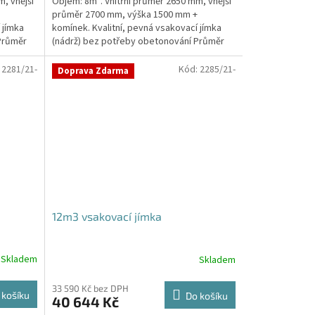
, vnější
Objem: 8m³. Vnitřní průměr 2650 mm, vnější
průměr 2700 mm, výška 1500 mm +
 jímka
komínek. Kvalitní, pevná vsakovací jímka
Průměr
(nádrž) bez potřeby obetonování Průměr
přítoku a odtoku +...
:
2281/21-
Kód:
2285/21-
Doprava Zdarma
12m3 vsakovací jímka
Skladem
Skladem
Průměrné
hodnocení
produktu
33 590 Kč bez DPH
 košíku
Do košíku
40 644 Kč
je