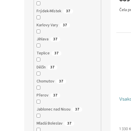
Čela pr
Frýdek-Místek
37
Karlovy Vary
37
Jihlava
37
Teplice
37
Děčín
37
Chomutov
37
Přerov
37
Vsako
Jablonec nad Nisou
37
Mladá Boleslav
37
1 330 