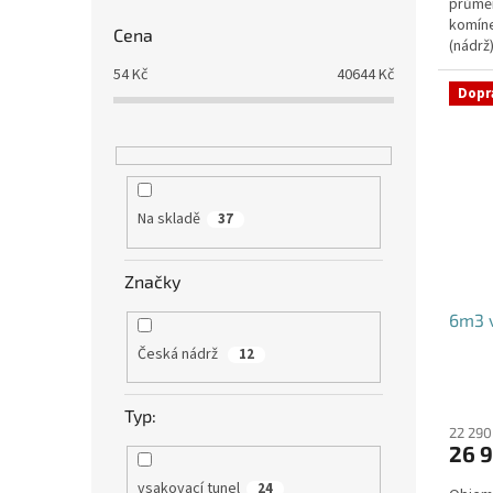
průmě
komíne
Cena
(nádrž
přítoku
54
Kč
40644
Kč
Dopr
Na skladě
37
Značky
6m3 v
Česká nádrž
12
Typ:
22 290
26 9
vsakovací tunel
24