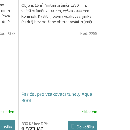
5,0
 mm,
Objem: 15m³. Vnitřní průměr 2750 mm,
z
0 mm +
vnější průměr 2800 mm, výška 2000 mm +
5
 jímka
komínek. Kvalitní, pevná vsakovací jímka
hvězdiček.
Průměr
(nádrž) bez potřeby obetonování Průměr
přítoku a odtoku +...
Kód:
2378
Kód:
2299
Pár čel pro vsakovací tunely Aqua
300l
Skladem
Skladem
890 Kč bez DPH
 košíku
Do košíku
1 077 Kč