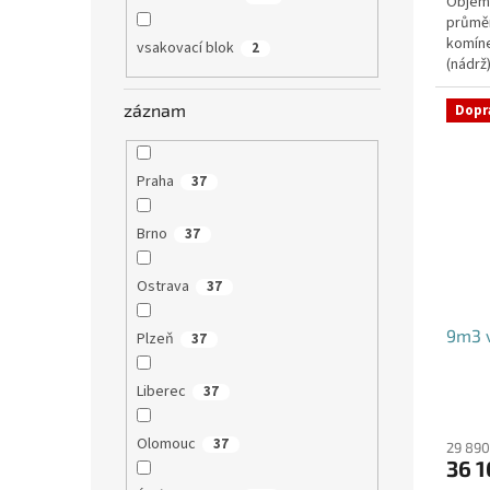
Objem:
průmě
komíne
vsakovací blok
2
(nádrž
přítoku
záznam
Dopr
Praha
37
Brno
37
Ostrava
37
9m3 v
Plzeň
37
Liberec
37
Olomouc
37
29 890
36 1