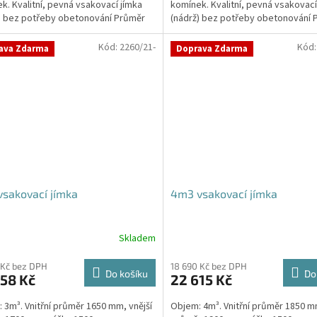
k. Kvalitní, pevná vsakovací jímka
komínek. Kvalitní, pevná vsakovací
ček.
) bez potřeby obetonování Průměr
(nádrž) bez potřeby obetonování 
 a odtoku +...
přítoku a odtoku +...
Kód:
2260/21-
Kód
ava Zdarma
Doprava Zdarma
sakovací jímka
4m3 vsakovací jímka
Skladem
 Kč bez DPH
18 690 Kč bez DPH
Do košíku
Do
58 Kč
22 615 Kč
 3m³. Vnitřní průměr 1650 mm, vnější
Objem: 4m³. Vnitřní průměr 1850 mm