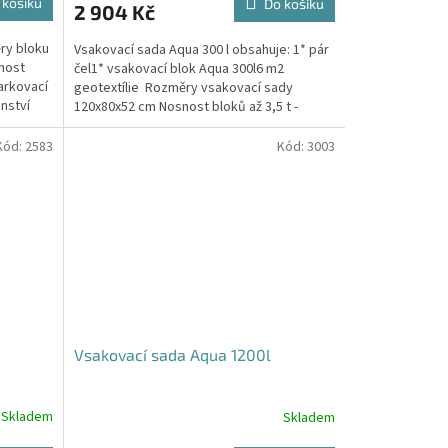
 košíku
Do košíku
2 904 Kč
je
5,0
ry bloku
Vsakovací sada Aqua 300 l obsahuje: 1* pár
z
nost
čel1* vsakovací blok Aqua 300l6 m2
5
arkovací
geotextílie Rozměry vsakovací sady
hvězdiček.
nství
120x80x52 cm Nosnost bloků až 3,5 t -
možno umístit pod...
Kód:
2583
Kód:
3003
Vsakovací sada Aqua 1200l
Skladem
Skladem