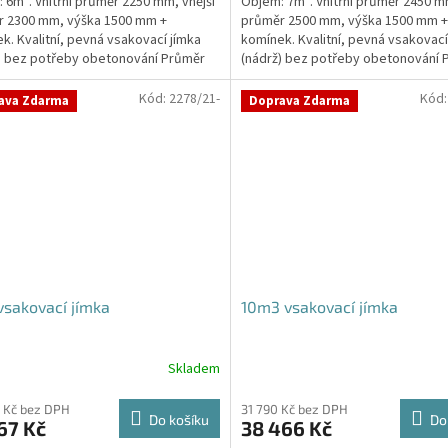
 6m³. Vnitřní průměr 2250 mm, vnější
Objem: 7m³. Vnitřní průměr 2450 mm
r 2300 mm, výška 1500 mm +
průměr 2500 mm, výška 1500 mm +
k. Kvalitní, pevná vsakovací jímka
komínek. Kvalitní, pevná vsakovací
) bez potřeby obetonování Průměr
(nádrž) bez potřeby obetonování 
 a odtoku +...
přítoku a odtoku +...
Kód:
2278/21-
Kód
ava Zdarma
Doprava Zdarma
sakovací jímka
10m3 vsakovací jímka
Skladem
Průměrné
hodnocení
produktu
 Kč bez DPH
31 790 Kč bez DPH
Do košíku
Do
67 Kč
38 466 Kč
je
5,0