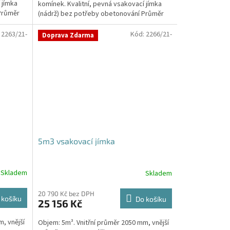
 jímka
komínek. Kvalitní, pevná vsakovací jímka
hvězdiček.
Průměr
(nádrž) bez potřeby obetonování Průměr
přítoku a odtoku +...
:
2263/21-
Kód:
2266/21-
Doprava Zdarma
5m3 vsakovací jímka
Skladem
Skladem
Průměrné
hodnocení
produktu
20 790 Kč bez DPH
 košíku
Do košíku
25 156 Kč
je
5,0
, vnější
Objem: 5m³. Vnitřní průměr 2050 mm, vnější
z