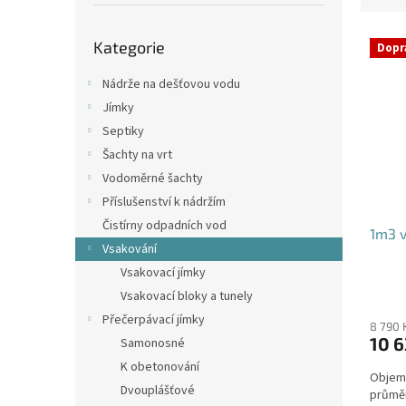
p
e
a
Přeskočit
V
n
n
Kategorie
kategorie
Dopr
ý
í
e
p
p
l
Nádrže na dešťovou vodu
i
r
Jímky
s
o
Septiky
p
d
Šachty na vrt
r
u
o
k
Vodoměrné šachty
d
t
Příslušenství k nádržím
u
ů
Čistírny odpadních vod
1m3 v
k
Vsakování
t
Vsakovací jímky
ů
Průmě
Vsakovací bloky a tunely
hodno
Přečerpávací jímky
produ
8 790 
10 6
Samonosné
je
4,4
K obetonování
Objem:
z
Dvouplášťové
průmě
5