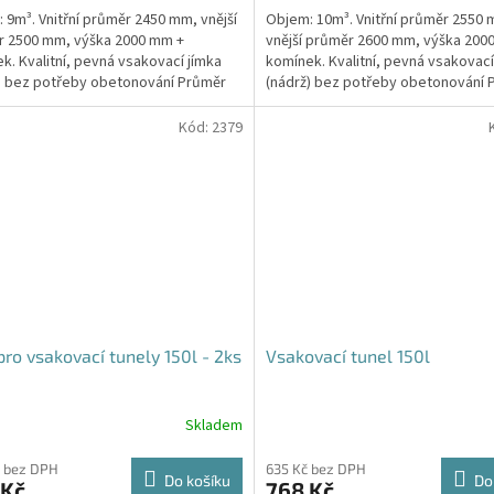
 9m³. Vnitřní průměr 2450 mm, vnější
Objem: 10m³. Vnitřní průměr 2550
z
r 2500 mm, výška 2000 mm +
vnější průměr 2600 mm, výška 200
5
k. Kvalitní, pevná vsakovací jímka
komínek. Kvalitní, pevná vsakovací
hvězdiček.
) bez potřeby obetonování Průměr
(nádrž) bez potřeby obetonování 
 a odtoku +...
přítoku a odtoku +...
Kód:
2379
pro vsakovací tunely 150l - 2ks
Vsakovací tunel 150l
Skladem
Průměrné
hodnocení
produktu
 bez DPH
635 Kč bez DPH
Do košíku
Do
 Kč
768 Kč
je