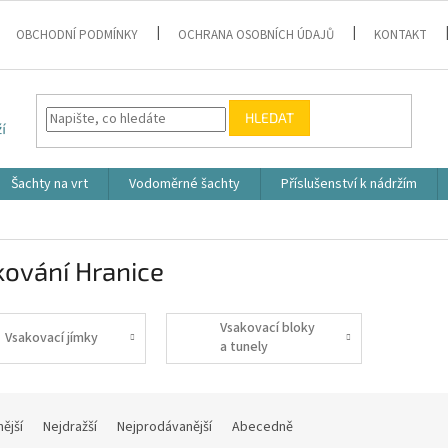
OBCHODNÍ PODMÍNKY
OCHRANA OSOBNÍCH ÚDAJŮ
KONTAKT
HLEDAT
Šachty na vrt
Vodoměrné šachty
Příslušenství k nádržím
kování Hranice
Vsakovací bloky
Vsakovací jímky
a tunely
nější
Nejdražší
Nejprodávanější
Abecedně