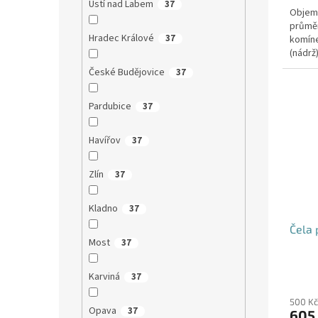
Ústí nad Labem
37
Objem:
průmě
Hradec Králové
37
komíne
(nádrž
přítoku
České Budějovice
37
Pardubice
37
Havířov
37
Zlín
37
Kladno
37
Čela 
Most
37
Karviná
37
500 Kč
Opava
37
605