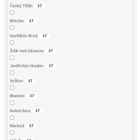
Český Těšín
37
Břeclav
37
Havlíčkův Brod
37
Žďár nad Sázavou
37
Jindřichův Hradec
37
Vyškov
37
Blansko
37
Kutná Hora
37
Náchod
37