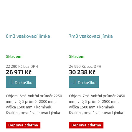
6m3 vsakovací jímka
7m3 vsakovací jímka
Skladem
Skladem
22 290 Kč bez DPH
24 990 Kč bez DPH
26 971 Kč
30 238 Kč
Do košíku
Do košíku
Objem: 6m³. Vnitřní průměr 2250
Objem: 7m³. Vnitřní průměr 2450
mm, vnější průměr 2300 mm,
mm, vnější průměr 2500 mm,
výška 1500 mm + komínek.
výška 1500 mm + komínek.
Kvalitní, pevná vsakovací jímka
Kvalitní, pevná vsakovací jímka
(nádrž) bez potřeby
(nádrž) bez potřeby
obetonování Průměr přítoku a
obetonování Průměr přítoku a
Doprava Zdarma
Doprava Zdarma
odtoku +...
odtoku +...