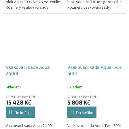
blok Aqua 300l26 m2 geotextílie
blok Aqua 300l30 m2 geotextílie
Rozměry vsakovací sady
Rozměry vsakovací sady
720x80x52 cm Nosnost bloků až
840x80x52 cm Nosnost bloků až
3,5 t - možno umístit pod...
3,5 t - možno umístit pod...
Vsakovací sada Aqua
Vsakovací sada Aqua Twin
2400l
600l
Skladem
Skladem
12 750 Kč bez DPH
4 800 Kč bez DPH
15 428 Kč
5 808 Kč
Do košíku
Do košíku
Vsakovací sada Aqua 2 400 l
Vsakovací sada Aqua Twin 600 l