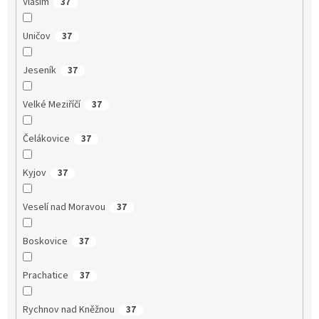
Vlašim
37
Uničov
37
Jeseník
37
Velké Meziříčí
37
Čelákovice
37
Kyjov
37
Veselí nad Moravou
37
Boskovice
37
Prachatice
37
Rychnov nad Kněžnou
37