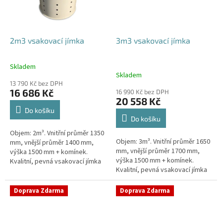
2m3 vsakovací jímka
3m3 vsakovací jímka
Skladem
Průměrné
Skladem
hodnocení
13 790 Kč bez DPH
produktu
16 686 Kč
16 990 Kč bez DPH
je
20 558 Kč
4,8
Do košíku
z
Do košíku
5
Objem: 2m³. Vnitřní průměr 1350
hvězdiček.
Objem: 3m³. Vnitřní průměr 1650
mm, vnější průměr 1400 mm,
mm, vnější průměr 1700 mm,
výška 1500 mm + komínek.
výška 1500 mm + komínek.
Kvalitní, pevná vsakovací jímka
Kvalitní, pevná vsakovací jímka
(nádrž) bez potřeby
(nádrž) bez potřeby
obetonování Průměr přítoku a
obetonování Průměr přítoku a
odtoku +...
Doprava Zdarma
Doprava Zdarma
odtoku +...