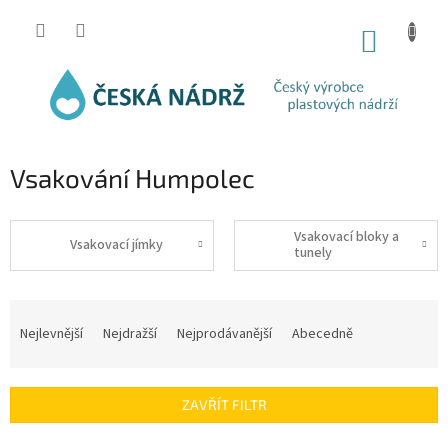
Přejít
na
NÁKUP
obsah
KOŠÍK
Vsakování Humpolec
Vsakovací bloky a
Vsakovací jímky
tunely
Ř
a
Nejlevnější
Nejdražší
Nejprodávanější
Abecedně
z
e
n
ZAVŘÍT FILTR
í
p