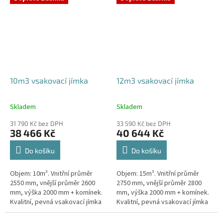
odtoku +...
odtoku +...
10m3 vsakovací jímka
12m3 vsakovací jímka
Skladem
Skladem
Průměrné
Průměrné
hodnocení
hodnocení
31 790 Kč bez DPH
33 590 Kč bez DPH
produktu
produktu
38 466 Kč
40 644 Kč
je
je
5,0
5,0
Do košíku
Do košíku
z
z
5
5
Objem: 10m³. Vnitřní průměr
Objem: 15m³. Vnitřní průměr
hvězdiček.
hvězdiček.
2550 mm, vnější průměr 2600
2750 mm, vnější průměr 2800
mm, výška 2000 mm + komínek.
mm, výška 2000 mm + komínek.
Kvalitní, pevná vsakovací jímka
Kvalitní, pevná vsakovací jímka
(nádrž) bez potřeby
(nádrž) bez potřeby
obetonování Průměr přítoku a
obetonování Průměr přítoku a