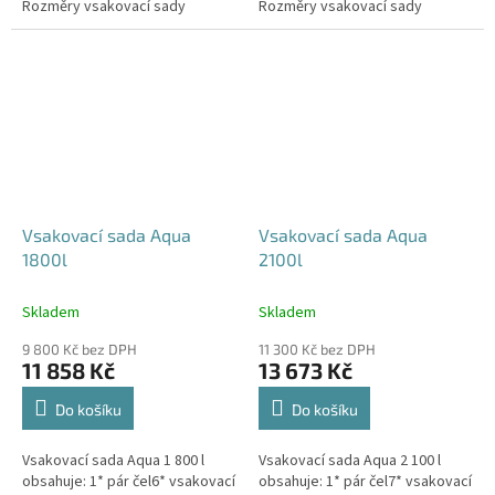
Rozměry vsakovací sady
Rozměry vsakovací sady
480x80x52 cm Nosnost bloků až
600x80x52 cm Nosnost bloků až
3,5 t -...
3,5 t -...
Vsakovací sada Aqua
Vsakovací sada Aqua
1800l
2100l
Skladem
Skladem
9 800 Kč bez DPH
11 300 Kč bez DPH
11 858 Kč
13 673 Kč
Do košíku
Do košíku
Vsakovací sada Aqua 1 800 l
Vsakovací sada Aqua 2 100 l
obsahuje: 1* pár čel6* vsakovací
obsahuje: 1* pár čel7* vsakovací