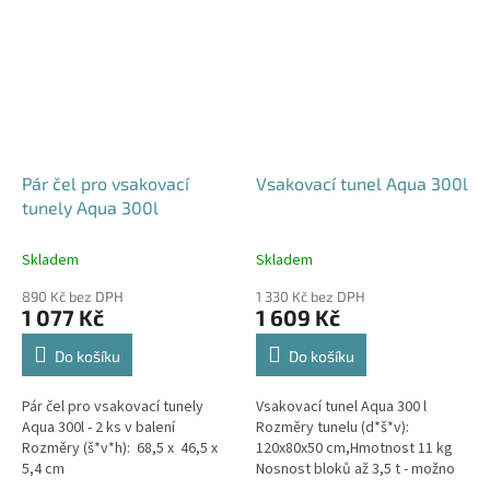
Pár čel pro vsakovací
Vsakovací tunel Aqua 300l
tunely Aqua 300l
Skladem
Skladem
890 Kč bez DPH
1 330 Kč bez DPH
1 077 Kč
1 609 Kč
Do košíku
Do košíku
Pár čel pro vsakovací tunely
Vsakovací tunel Aqua 300 l
Aqua 300l - 2 ks v balení
Rozměry tunelu (d*š*v):
Rozměry (š*v*h): 68,5 x 46,5 x
120x80x50 cm,Hmotnost 11 kg
5,4 cm
Nosnost bloků až 3,5 t - možno
umístit pod parkovací stání do