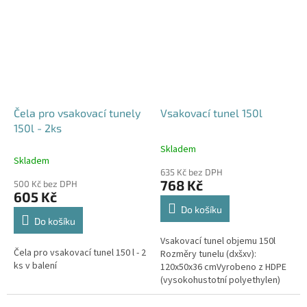
odtoku +...
odtoku +...
Čela pro vsakovací tunely
Vsakovací tunel 150l
150l - 2ks
Skladem
Průměrné
Skladem
hodnocení
635 Kč bez DPH
produktu
768 Kč
500 Kč bez DPH
je
605 Kč
4,6
Do košíku
z
Do košíku
5
Vsakovací tunel objemu 150l
hvězdiček.
Čela pro vsakovací tunel 150 l - 2
Rozměry tunelu (dxšxv):
ks v balení
120x50x36 cmVyrobeno z HDPE
(vysokohustotní polyethylen)
Nosnost bloků až 3,5t - možno
umístit pod parkovací stání do...