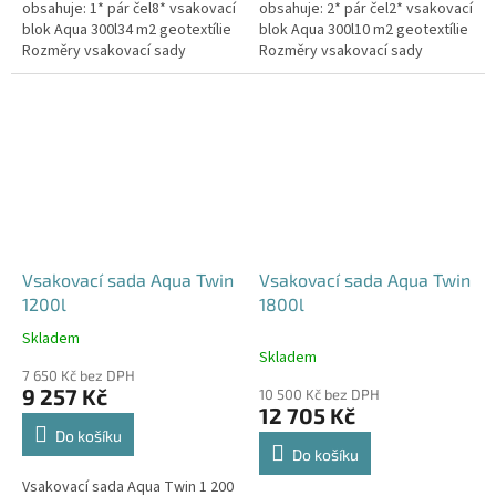
obsahuje: 1* pár čel8* vsakovací
obsahuje: 2* pár čel2* vsakovací
blok Aqua 300l34 m2 geotextílie
blok Aqua 300l10 m2 geotextílie
Rozměry vsakovací sady
Rozměry vsakovací sady
960x80x52 cm Nosnost bloků až
120x80x104 cm Nosnost bloků
3,5 t - možno umístit pod...
až 3,5 t - možno umístit pod...
Vsakovací sada Aqua Twin
Vsakovací sada Aqua Twin
1200l
1800l
Skladem
Průměrné
Skladem
hodnocení
7 650 Kč bez DPH
produktu
9 257 Kč
10 500 Kč bez DPH
je
12 705 Kč
5,0
Do košíku
z
Do košíku
5
Vsakovací sada Aqua Twin 1 200
hvězdiček.