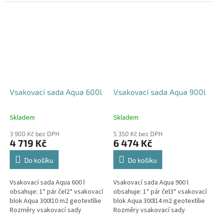
parkovací stání, komunikace,
120x80x52 cm Nosnost bloků až
veřejná prostranství Cena
3,5 t - možno umístit pod...
včetně...
Vsakovací sada Aqua 600l
Vsakovací sada Aqua 900l
Skladem
Skladem
Průměrné
Průměrné
hodnocení
hodnocení
3 900 Kč bez DPH
5 350 Kč bez DPH
produktu
produktu
4 719 Kč
6 474 Kč
je
je
5,0
5,0
Do košíku
Do košíku
z
z
5
5
Vsakovací sada Aqua 600 l
Vsakovací sada Aqua 900 l
hvězdiček.
hvězdiček.
obsahuje: 1* pár čel2* vsakovací
obsahuje: 1* pár čel3* vsakovací
blok Aqua 300l10 m2 geotextílie
blok Aqua 300l14 m2 geotextílie
Rozměry vsakovací sady
Rozměry vsakovací sady