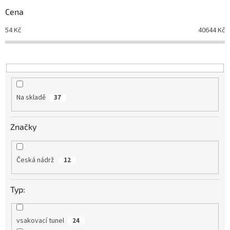
r
Cena
o
d
54
Kč
40644
Kč
u
k
t
ů
Na skladě
37
Značky
Česká nádrž
12
Typ:
vsakovací tunel
24