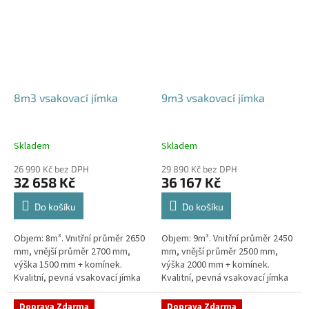
8m3 vsakovací jímka
9m3 vsakovací jímka
Skladem
Skladem
26 990 Kč bez DPH
29 890 Kč bez DPH
32 658 Kč
36 167 Kč
Do košíku
Do košíku
Objem: 8m³. Vnitřní průměr 2650
Objem: 9m³. Vnitřní průměr 2450
mm, vnější průměr 2700 mm,
mm, vnější průměr 2500 mm,
výška 1500 mm + komínek.
výška 2000 mm + komínek.
Kvalitní, pevná vsakovací jímka
Kvalitní, pevná vsakovací jímka
(nádrž) bez potřeby
(nádrž) bez potřeby
obetonování Průměr přítoku a
obetonování Průměr přítoku a
Doprava Zdarma
Doprava Zdarma