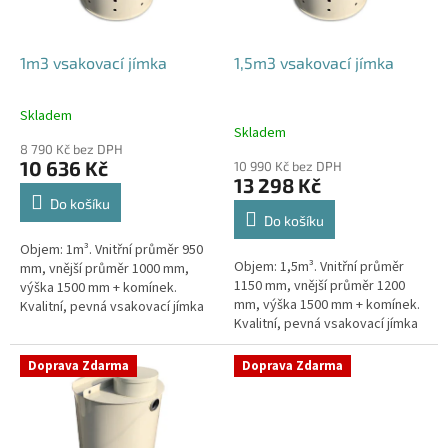
r
o
d
1m3 vsakovací jímka
1,5m3 vsakovací jímka
u
k
Skladem
Průměrné
t
Skladem
hodnocení
ů
8 790 Kč bez DPH
produktu
10 636 Kč
10 990 Kč bez DPH
je
13 298 Kč
4,4
Do košíku
z
Do košíku
5
Objem: 1m³. Vnitřní průměr 950
hvězdiček.
Objem: 1,5m³. Vnitřní průměr
mm, vnější průměr 1000 mm,
1150 mm, vnější průměr 1200
výška 1500 mm + komínek.
mm, výška 1500 mm + komínek.
Kvalitní, pevná vsakovací jímka
Kvalitní, pevná vsakovací jímka
(nádrž) bez potřeby
(nádrž) bez potřeby
obetonování Průměr přítoku a
obetonování Průměr přítoku a
odtoku +...
Doprava Zdarma
Doprava Zdarma
odtoku +...