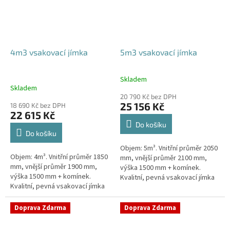
4m3 vsakovací jímka
5m3 vsakovací jímka
Skladem
Průměrné
Skladem
hodnocení
20 790 Kč bez DPH
produktu
25 156 Kč
18 690 Kč bez DPH
je
22 615 Kč
5,0
Do košíku
z
Do košíku
5
Objem: 5m³. Vnitřní průměr 2050
hvězdiček.
Objem: 4m³. Vnitřní průměr 1850
mm, vnější průměr 2100 mm,
mm, vnější průměr 1900 mm,
výška 1500 mm + komínek.
výška 1500 mm + komínek.
Kvalitní, pevná vsakovací jímka
Kvalitní, pevná vsakovací jímka
(nádrž) bez potřeby
(nádrž) bez potřeby
obetonování Průměr přítoku a
obetonování Průměr přítoku a
odtoku +...
Doprava Zdarma
Doprava Zdarma
odtoku +...