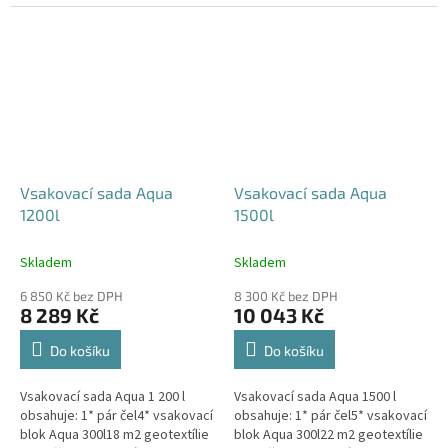
240x80x52 cm Nesedí vám
360x80x52 cm Nesedí vám
rozměr tohoto...
rozměr tohoto...
Vsakovací sada Aqua
Vsakovací sada Aqua
1200l
1500l
Skladem
Skladem
6 850 Kč bez DPH
8 300 Kč bez DPH
8 289 Kč
10 043 Kč
Do košíku
Do košíku
Vsakovací sada Aqua 1 200 l
Vsakovací sada Aqua 1500 l
obsahuje: 1* pár čel4* vsakovací
obsahuje: 1* pár čel5* vsakovací
blok Aqua 300l18 m2 geotextílie
blok Aqua 300l22 m2 geotextílie