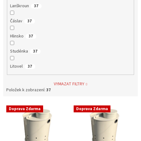
Lanškroun
37
Čáslav
37
Hlinsko
37
Studénka
37
Litovel
37
VYMAZAT FILTRY
Položek k zobrazení:
37
V
Doprava Zdarma
Doprava Zdarma
ý
p
i
s
p