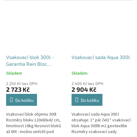
průjezdu u RD
Vsakovací blok 300l -
Vsakovací sada Aqua 300l
Garantia Rain Bloc
Compact
Skladem
Skladem
Průměrné
Průměrné
hodnocení
hodnocení
2 250 Kč bez DPH
2 400 Kč bez DPH
produktu
produktu
2 723 Kč
2 904 Kč
je
je
4,5
5,0
Do košíku
Do košíku
z
z
5
5
Vsakovací blok objemu 300l
Vsakovací sada Aqua 300 l
hvězdiček.
hvězdiček.
Rozměry bloku 120x60x42 cm,
obsahuje: 1* pár čel1* vsakovací
hmotnost 16kg Nosnost bloků
blok Aqua 300l6 m2 geotextílie
až 60t - možno umístit pod
Rozměry vsakovací sady