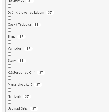
Neratovice
37
Dvůr Králové nad Labem
37
Česká Třebová
37
Bílina
37
Varnsdorf
37
Slaný
37
Klášterec nad Ohří
37
Mariánské Lázně
37
Nymburk
37
Ústí nad Orlicí
37