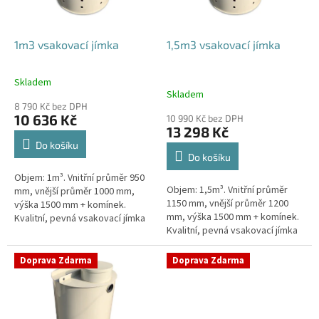
r
o
d
1m3 vsakovací jímka
1,5m3 vsakovací jímka
u
k
Skladem
Průměrné
t
Skladem
hodnocení
ů
8 790 Kč bez DPH
produktu
10 636 Kč
10 990 Kč bez DPH
je
13 298 Kč
4,4
Do košíku
z
Do košíku
5
Objem: 1m³. Vnitřní průměr 950
hvězdiček.
Objem: 1,5m³. Vnitřní průměr
mm, vnější průměr 1000 mm,
1150 mm, vnější průměr 1200
výška 1500 mm + komínek.
mm, výška 1500 mm + komínek.
Kvalitní, pevná vsakovací jímka
Kvalitní, pevná vsakovací jímka
(nádrž) bez potřeby
(nádrž) bez potřeby
obetonování Průměr přítoku a
obetonování Průměr přítoku a
odtoku +...
Doprava Zdarma
Doprava Zdarma
odtoku +...