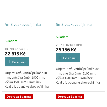
4m3 vsakovací jímka
5m3 vsakovací jímka
Skladem
Průměrné
Skladem
hodnocení
20 790 Kč bez DPH
produktu
25 156 Kč
18 690 Kč bez DPH
je
22 615 Kč
5,0
Do košíku
z
Do košíku
5
Objem: 5m³. Vnitřní průměr 2050
hvězdiček.
Objem: 4m³. Vnitřní průměr 1850
mm, vnější průměr 2100 mm,
mm, vnější průměr 1900 mm,
výška 1500 mm + komínek.
výška 1500 mm + komínek.
Kvalitní, pevná vsakovací jímka
Kvalitní, pevná vsakovací jímka
(nádrž) bez potřeby
(nádrž) bez potřeby
obetonování Průměr přítoku a
obetonování Průměr přítoku a
odtoku +...
Doprava Zdarma
Doprava Zdarma
odtoku +...