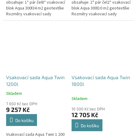
obsahuje: 1* pár čel8* vsakovací
obsahuje: 2* pár čel2* vsakovací
blok Aqua 300l34 m2 geotextílie
blok Aqua 300l10 m2 geotextílie
Rozměry vsakovací sady
Rozměry vsakovací sady
960x80x52 cm Nosnost bloků až
120x80x104 cm Nosnost bloků
3,5 t - možno umístit pod...
až 3,5 t - možno umístit pod...
Vsakovací sada Aqua Twin
Vsakovací sada Aqua Twin
1200l
1800l
Skladem
Průměrné
Skladem
hodnocení
7 650 Kč bez DPH
produktu
9 257 Kč
10 500 Kč bez DPH
je
12 705 Kč
5,0
Do košíku
z
Do košíku
5
Vsakovací sada Aqua Twin 1 200
hvězdiček.