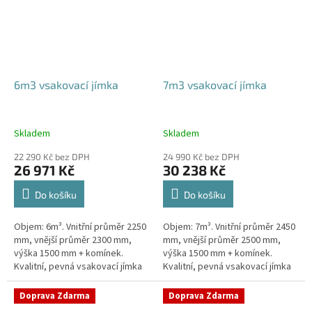
6m3 vsakovací jímka
7m3 vsakovací jímka
Skladem
Skladem
22 290 Kč bez DPH
24 990 Kč bez DPH
26 971 Kč
30 238 Kč
Do košíku
Do košíku
Objem: 6m³. Vnitřní průměr 2250
Objem: 7m³. Vnitřní průměr 2450
mm, vnější průměr 2300 mm,
mm, vnější průměr 2500 mm,
výška 1500 mm + komínek.
výška 1500 mm + komínek.
Kvalitní, pevná vsakovací jímka
Kvalitní, pevná vsakovací jímka
(nádrž) bez potřeby
(nádrž) bez potřeby
obetonování Průměr přítoku a
obetonování Průměr přítoku a
Doprava Zdarma
Doprava Zdarma
odtoku +...
odtoku +...