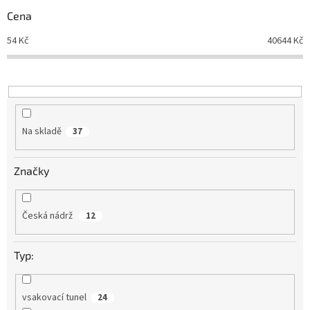
r
Cena
o
d
54
Kč
40644
Kč
u
k
t
ů
Na skladě
37
Značky
Česká nádrž
12
Typ:
vsakovací tunel
24