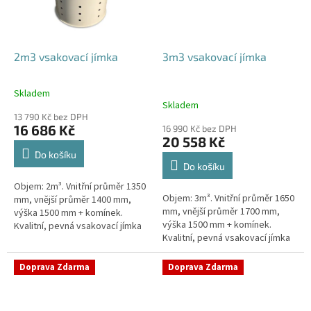
2m3 vsakovací jímka
3m3 vsakovací jímka
Skladem
Průměrné
Skladem
hodnocení
13 790 Kč bez DPH
produktu
16 686 Kč
16 990 Kč bez DPH
je
20 558 Kč
4,8
Do košíku
z
Do košíku
5
Objem: 2m³. Vnitřní průměr 1350
hvězdiček.
Objem: 3m³. Vnitřní průměr 1650
mm, vnější průměr 1400 mm,
mm, vnější průměr 1700 mm,
výška 1500 mm + komínek.
výška 1500 mm + komínek.
Kvalitní, pevná vsakovací jímka
Kvalitní, pevná vsakovací jímka
(nádrž) bez potřeby
(nádrž) bez potřeby
obetonování Průměr přítoku a
obetonování Průměr přítoku a
odtoku +...
Doprava Zdarma
Doprava Zdarma
odtoku +...