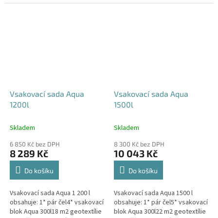
240x80x52 cm Nesedí vám
360x80x52 cm Nesedí vám
rozměr tohoto...
rozměr tohoto...
Vsakovací sada Aqua
Vsakovací sada Aqua
1200l
1500l
Skladem
Skladem
6 850 Kč bez DPH
8 300 Kč bez DPH
8 289 Kč
10 043 Kč
Do košíku
Do košíku
Vsakovací sada Aqua 1 200 l
Vsakovací sada Aqua 1500 l
obsahuje: 1* pár čel4* vsakovací
obsahuje: 1* pár čel5* vsakovací
blok Aqua 300l18 m2 geotextílie
blok Aqua 300l22 m2 geotextílie