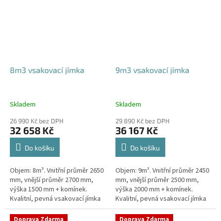
8m3 vsakovací jímka
9m3 vsakovací jímka
Skladem
Skladem
26 990 Kč bez DPH
29 890 Kč bez DPH
32 658 Kč
36 167 Kč
Do košíku
Do košíku
Objem: 8m³. Vnitřní průměr 2650
Objem: 9m³. Vnitřní průměr 2450
mm, vnější průměr 2700 mm,
mm, vnější průměr 2500 mm,
výška 1500 mm + komínek.
výška 2000 mm + komínek.
Kvalitní, pevná vsakovací jímka
Kvalitní, pevná vsakovací jímka
(nádrž) bez potřeby
(nádrž) bez potřeby
obetonování Průměr přítoku a
obetonování Průměr přítoku a
Doprava Zdarma
Doprava Zdarma