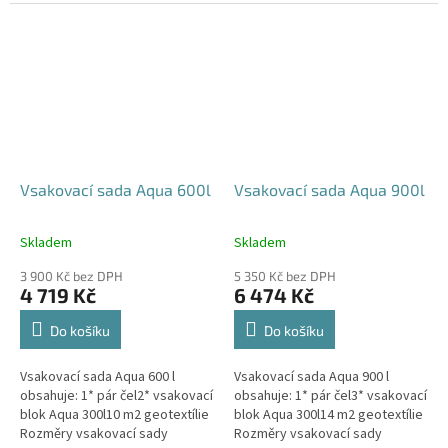
parkovací stání, komunikace,
120x80x52 cm Nosnost bloků až
veřejná prostranství Cena
3,5 t - možno umístit pod...
včetně...
Vsakovací sada Aqua 600l
Vsakovací sada Aqua 900l
Skladem
Skladem
Průměrné
Průměrné
hodnocení
hodnocení
3 900 Kč bez DPH
5 350 Kč bez DPH
produktu
produktu
4 719 Kč
6 474 Kč
je
je
5,0
5,0
Do košíku
Do košíku
z
z
5
5
Vsakovací sada Aqua 600 l
Vsakovací sada Aqua 900 l
hvězdiček.
hvězdiček.
obsahuje: 1* pár čel2* vsakovací
obsahuje: 1* pár čel3* vsakovací
blok Aqua 300l10 m2 geotextílie
blok Aqua 300l14 m2 geotextílie
Rozměry vsakovací sady
Rozměry vsakovací sady