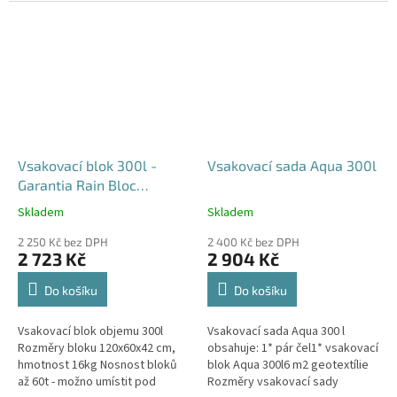
průjezdu u RD
Vsakovací blok 300l -
Vsakovací sada Aqua 300l
Garantia Rain Bloc
Compact
Skladem
Skladem
Průměrné
Průměrné
hodnocení
hodnocení
2 250 Kč bez DPH
2 400 Kč bez DPH
produktu
produktu
2 723 Kč
2 904 Kč
je
je
4,5
5,0
Do košíku
Do košíku
z
z
5
5
Vsakovací blok objemu 300l
Vsakovací sada Aqua 300 l
hvězdiček.
hvězdiček.
Rozměry bloku 120x60x42 cm,
obsahuje: 1* pár čel1* vsakovací
hmotnost 16kg Nosnost bloků
blok Aqua 300l6 m2 geotextílie
až 60t - možno umístit pod
Rozměry vsakovací sady