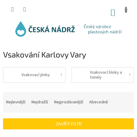
Přejít
na
NÁKUP
obsah
KOŠÍK
Vsakování Karlovy Vary
Vsakovací bloky a
Vsakovací jímky
tunely
Ř
a
Nejlevnější
Nejdražší
Nejprodávanější
Abecedně
z
e
n
ZAVŘÍT FILTR
í
p