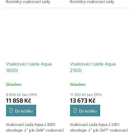
Rozměry vsakovací sady
Rozměry vsakovací sady
480x80x52 cm Nosnost bloků až
600x80x52 cm Nosnost bloků až
3,5 t -...
3,5 t -...
Vsakovací sada Aqua
Vsakovací sada Aqua
1800l
2100l
Skladem
Skladem
9 800 Kč bez DPH
11 300 Kč bez DPH
11 858 Kč
13 673 Kč
Do košíku
Do košíku
Vsakovací sada Aqua 1 800 l
Vsakovací sada Aqua 2 100 l
obsahuje: 1* pár čel6* vsakovací
obsahuje: 1* pár čel7* vsakovací