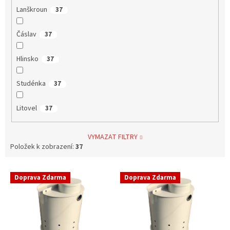
Lanškroun
37
Čáslav
37
Hlinsko
37
Studénka
37
Litovel
37
VYMAZAT FILTRY
Položek k zobrazení:
37
V
Doprava Zdarma
Doprava Zdarma
ý
p
i
s
p