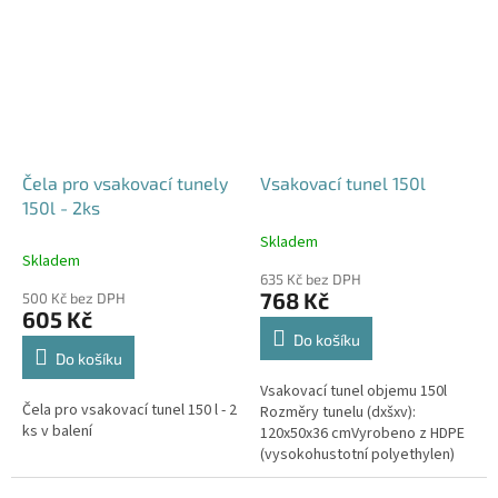
odtoku +...
odtoku +...
Čela pro vsakovací tunely
Vsakovací tunel 150l
150l - 2ks
Skladem
Průměrné
Skladem
hodnocení
635 Kč bez DPH
produktu
768 Kč
500 Kč bez DPH
je
605 Kč
4,6
Do košíku
z
Do košíku
5
Vsakovací tunel objemu 150l
hvězdiček.
Čela pro vsakovací tunel 150 l - 2
Rozměry tunelu (dxšxv):
ks v balení
120x50x36 cmVyrobeno z HDPE
(vysokohustotní polyethylen)
Nosnost bloků až 3,5t - možno
umístit pod parkovací stání do...