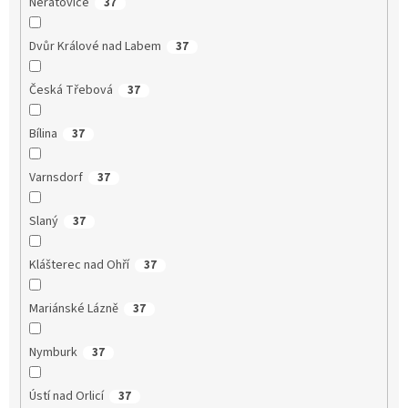
Neratovice
37
Dvůr Králové nad Labem
37
Česká Třebová
37
Bílina
37
Varnsdorf
37
Slaný
37
Klášterec nad Ohří
37
Mariánské Lázně
37
Nymburk
37
Ústí nad Orlicí
37