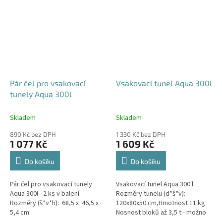
Pár čel pro vsakovací
Vsakovací tunel Aqua 300l
tunely Aqua 300l
Skladem
Skladem
890 Kč bez DPH
1 330 Kč bez DPH
1 077 Kč
1 609 Kč
Do košíku
Do košíku
Pár čel pro vsakovací tunely
Vsakovací tunel Aqua 300 l
Aqua 300l - 2 ks v balení
Rozměry tunelu (d*š*v):
Rozměry (š*v*h): 68,5 x 46,5 x
120x80x50 cm,Hmotnost 11 kg
5,4 cm
Nosnost bloků až 3,5 t - možno
umístit pod parkovací stání do