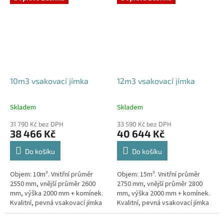
odtoku +...
odtoku +...
10m3 vsakovací jímka
12m3 vsakovací jímka
Skladem
Skladem
Průměrné
Průměrné
hodnocení
hodnocení
31 790 Kč bez DPH
33 590 Kč bez DPH
produktu
produktu
38 466 Kč
40 644 Kč
je
je
5,0
5,0
Do košíku
Do košíku
z
z
5
5
Objem: 10m³. Vnitřní průměr
Objem: 15m³. Vnitřní průměr
hvězdiček.
hvězdiček.
2550 mm, vnější průměr 2600
2750 mm, vnější průměr 2800
mm, výška 2000 mm + komínek.
mm, výška 2000 mm + komínek.
Kvalitní, pevná vsakovací jímka
Kvalitní, pevná vsakovací jímka
(nádrž) bez potřeby
(nádrž) bez potřeby
obetonování Průměr přítoku a
obetonování Průměr přítoku a