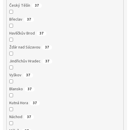
Český Těšín
37
Břeclav
37
Havlíčkův Brod
37
Žďár nad Sázavou
37
Jindřichův Hradec
37
Vyškov
37
Blansko
37
Kutná Hora
37
Náchod
37