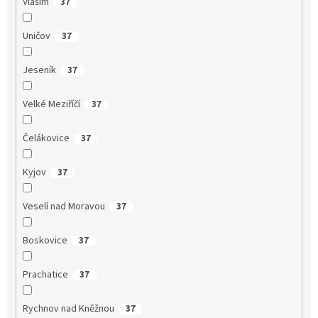
Vlašim
37
Uničov
37
Jeseník
37
Velké Meziříčí
37
Čelákovice
37
Kyjov
37
Veselí nad Moravou
37
Boskovice
37
Prachatice
37
Rychnov nad Kněžnou
37