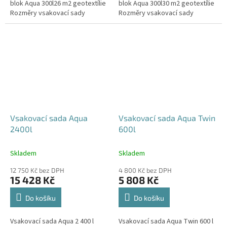
blok Aqua 300l26 m2 geotextílie
blok Aqua 300l30 m2 geotextílie
Rozměry vsakovací sady
Rozměry vsakovací sady
720x80x52 cm Nosnost bloků až
840x80x52 cm Nosnost bloků až
3,5 t - možno umístit pod...
3,5 t - možno umístit pod...
Vsakovací sada Aqua
Vsakovací sada Aqua Twin
2400l
600l
Skladem
Skladem
12 750 Kč bez DPH
4 800 Kč bez DPH
15 428 Kč
5 808 Kč
Do košíku
Do košíku
Vsakovací sada Aqua 2 400 l
Vsakovací sada Aqua Twin 600 l