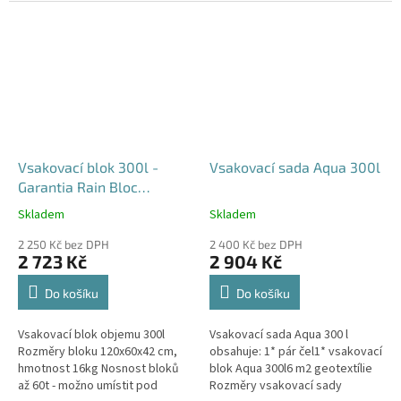
průjezdu u RD
Vsakovací blok 300l -
Vsakovací sada Aqua 300l
Garantia Rain Bloc
Compact
Skladem
Skladem
Průměrné
Průměrné
hodnocení
hodnocení
2 250 Kč bez DPH
2 400 Kč bez DPH
produktu
produktu
2 723 Kč
2 904 Kč
je
je
4,5
5,0
Do košíku
Do košíku
z
z
5
5
Vsakovací blok objemu 300l
Vsakovací sada Aqua 300 l
hvězdiček.
hvězdiček.
Rozměry bloku 120x60x42 cm,
obsahuje: 1* pár čel1* vsakovací
hmotnost 16kg Nosnost bloků
blok Aqua 300l6 m2 geotextílie
až 60t - možno umístit pod
Rozměry vsakovací sady