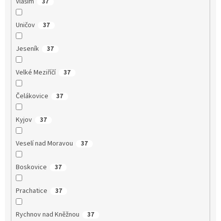
Vlašim
37
Uničov
37
Jeseník
37
Velké Meziříčí
37
Čelákovice
37
Kyjov
37
Veselí nad Moravou
37
Boskovice
37
Prachatice
37
Rychnov nad Kněžnou
37