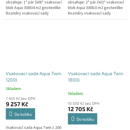
obsahuje: 1* pár čel8* vsakovací
obsahuje: 2* pár čel2* vsakovací
blok Aqua 300l34 m2 geotextílie
blok Aqua 300l10 m2 geotextílie
Rozměry vsakovací sady
Rozměry vsakovací sady
960x80x52 cm Nosnost bloků až
120x80x104 cm Nosnost bloků
3,5 t - možno umístit pod...
až 3,5 t - možno umístit pod...
Vsakovací sada Aqua Twin
Vsakovací sada Aqua Twin
1200l
1800l
Skladem
Průměrné
Skladem
hodnocení
7 650 Kč bez DPH
produktu
9 257 Kč
10 500 Kč bez DPH
je
12 705 Kč
5,0
Do košíku
z
Do košíku
5
Vsakovací sada Aqua Twin 1 200
hvězdiček.