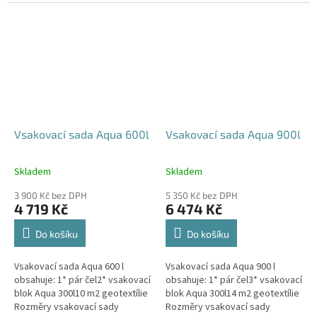
parkovací stání, komunikace,
120x80x52 cm Nosnost bloků až
veřejná prostranství Cena
3,5 t - možno umístit pod...
včetně...
Vsakovací sada Aqua 600l
Vsakovací sada Aqua 900l
Skladem
Skladem
Průměrné
Průměrné
hodnocení
hodnocení
3 900 Kč bez DPH
5 350 Kč bez DPH
produktu
produktu
4 719 Kč
6 474 Kč
je
je
5,0
5,0
Do košíku
Do košíku
z
z
5
5
Vsakovací sada Aqua 600 l
Vsakovací sada Aqua 900 l
hvězdiček.
hvězdiček.
obsahuje: 1* pár čel2* vsakovací
obsahuje: 1* pár čel3* vsakovací
blok Aqua 300l10 m2 geotextílie
blok Aqua 300l14 m2 geotextílie
Rozměry vsakovací sady
Rozměry vsakovací sady