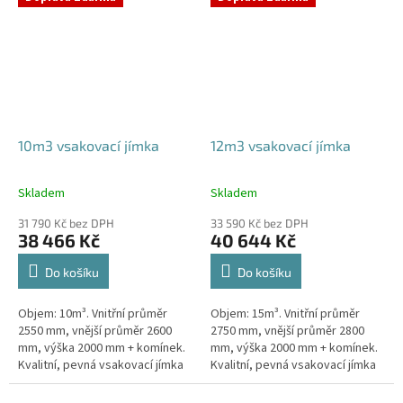
odtoku +...
odtoku +...
10m3 vsakovací jímka
12m3 vsakovací jímka
Skladem
Skladem
Průměrné
Průměrné
hodnocení
hodnocení
31 790 Kč bez DPH
33 590 Kč bez DPH
produktu
produktu
38 466 Kč
40 644 Kč
je
je
5,0
5,0
Do košíku
Do košíku
z
z
5
5
Objem: 10m³. Vnitřní průměr
Objem: 15m³. Vnitřní průměr
hvězdiček.
hvězdiček.
2550 mm, vnější průměr 2600
2750 mm, vnější průměr 2800
mm, výška 2000 mm + komínek.
mm, výška 2000 mm + komínek.
Kvalitní, pevná vsakovací jímka
Kvalitní, pevná vsakovací jímka
(nádrž) bez potřeby
(nádrž) bez potřeby
obetonování Průměr přítoku a
obetonování Průměr přítoku a