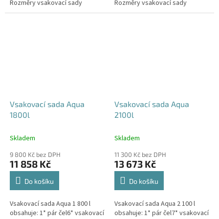
Rozměry vsakovací sady
Rozměry vsakovací sady
480x80x52 cm Nosnost bloků až
600x80x52 cm Nosnost bloků až
3,5 t -...
3,5 t -...
Vsakovací sada Aqua
Vsakovací sada Aqua
1800l
2100l
Skladem
Skladem
9 800 Kč bez DPH
11 300 Kč bez DPH
11 858 Kč
13 673 Kč
Do košíku
Do košíku
Vsakovací sada Aqua 1 800 l
Vsakovací sada Aqua 2 100 l
obsahuje: 1* pár čel6* vsakovací
obsahuje: 1* pár čel7* vsakovací