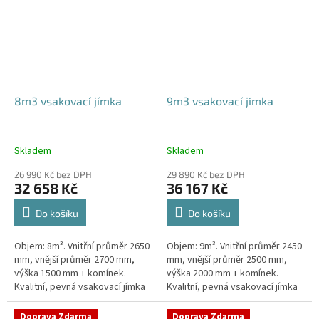
8m3 vsakovací jímka
9m3 vsakovací jímka
Skladem
Skladem
26 990 Kč bez DPH
29 890 Kč bez DPH
32 658 Kč
36 167 Kč
Do košíku
Do košíku
Objem: 8m³. Vnitřní průměr 2650
Objem: 9m³. Vnitřní průměr 2450
mm, vnější průměr 2700 mm,
mm, vnější průměr 2500 mm,
výška 1500 mm + komínek.
výška 2000 mm + komínek.
Kvalitní, pevná vsakovací jímka
Kvalitní, pevná vsakovací jímka
(nádrž) bez potřeby
(nádrž) bez potřeby
obetonování Průměr přítoku a
obetonování Průměr přítoku a
Doprava Zdarma
Doprava Zdarma