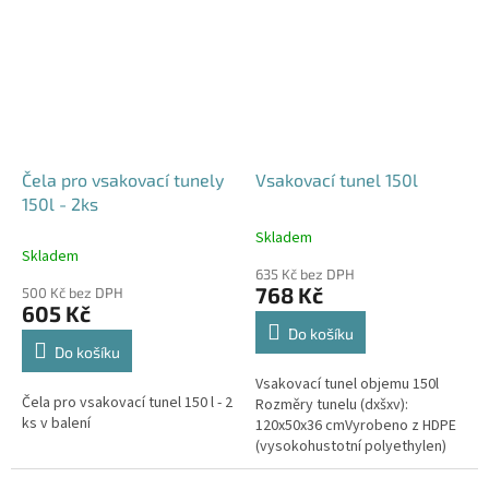
odtoku +...
odtoku +...
Čela pro vsakovací tunely
Vsakovací tunel 150l
150l - 2ks
Skladem
Průměrné
Skladem
hodnocení
635 Kč bez DPH
produktu
768 Kč
500 Kč bez DPH
je
605 Kč
4,6
Do košíku
z
Do košíku
5
Vsakovací tunel objemu 150l
hvězdiček.
Čela pro vsakovací tunel 150 l - 2
Rozměry tunelu (dxšxv):
ks v balení
120x50x36 cmVyrobeno z HDPE
(vysokohustotní polyethylen)
Nosnost bloků až 3,5t - možno
umístit pod parkovací stání do...