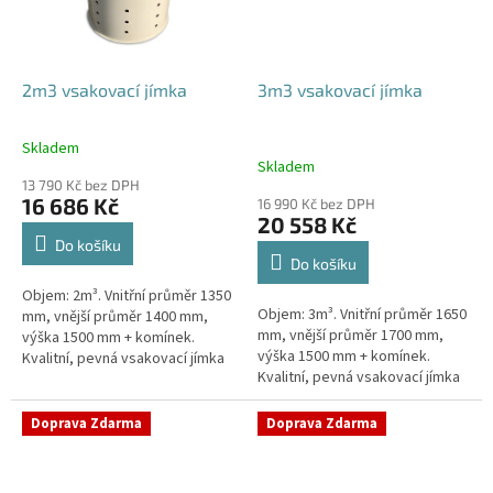
2m3 vsakovací jímka
3m3 vsakovací jímka
Skladem
Průměrné
Skladem
hodnocení
13 790 Kč bez DPH
produktu
16 686 Kč
16 990 Kč bez DPH
je
20 558 Kč
4,8
Do košíku
z
Do košíku
5
Objem: 2m³. Vnitřní průměr 1350
hvězdiček.
Objem: 3m³. Vnitřní průměr 1650
mm, vnější průměr 1400 mm,
mm, vnější průměr 1700 mm,
výška 1500 mm + komínek.
výška 1500 mm + komínek.
Kvalitní, pevná vsakovací jímka
Kvalitní, pevná vsakovací jímka
(nádrž) bez potřeby
(nádrž) bez potřeby
obetonování Průměr přítoku a
obetonování Průměr přítoku a
odtoku +...
Doprava Zdarma
Doprava Zdarma
odtoku +...