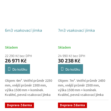
6m3 vsakovací jímka
7m3 vsakovací jímka
Skladem
Skladem
22 290 Kč bez DPH
24 990 Kč bez DPH
26 971 Kč
30 238 Kč
Do košíku
Do košíku
Objem: 6m³. Vnitřní průměr 2250
Objem: 7m³. Vnitřní průměr 2450
mm, vnější průměr 2300 mm,
mm, vnější průměr 2500 mm,
výška 1500 mm + komínek.
výška 1500 mm + komínek.
Kvalitní, pevná vsakovací jímka
Kvalitní, pevná vsakovací jímka
(nádrž) bez potřeby
(nádrž) bez potřeby
obetonování Průměr přítoku a
obetonování Průměr přítoku a
Doprava Zdarma
Doprava Zdarma
odtoku +...
odtoku +...