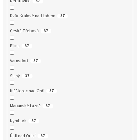
Neratovice
37
Dvůr Králové nad Labem
37
Česká Třebová
37
Bílina
37
Varnsdorf
37
Slaný
37
Klášterec nad Ohří
37
Mariánské Lázně
37
Nymburk
37
Ústí nad Orlicí
37