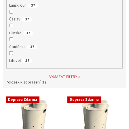
Lanškroun
37
Čáslav
37
Hlinsko
37
Studénka
37
Litovel
37
VYMAZAT FILTRY
Položek k zobrazení:
37
V
Doprava Zdarma
Doprava Zdarma
ý
p
i
s
p