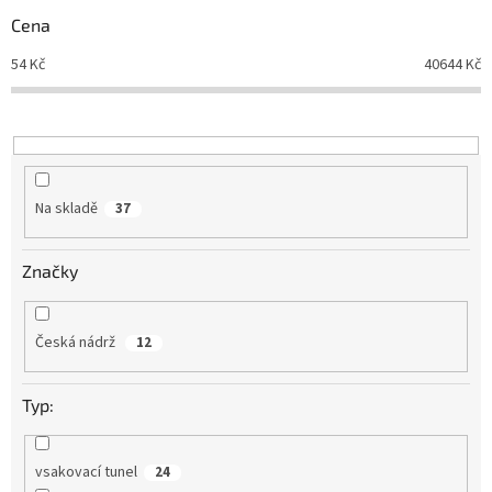
r
Cena
o
d
54
Kč
40644
Kč
u
k
t
ů
Na skladě
37
Značky
Česká nádrž
12
Typ:
vsakovací tunel
24