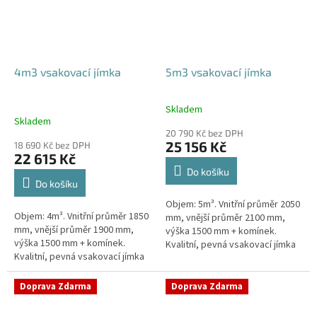
4m3 vsakovací jímka
5m3 vsakovací jímka
Skladem
Průměrné
Skladem
hodnocení
20 790 Kč bez DPH
produktu
25 156 Kč
18 690 Kč bez DPH
je
22 615 Kč
5,0
Do košíku
z
Do košíku
5
Objem: 5m³. Vnitřní průměr 2050
hvězdiček.
Objem: 4m³. Vnitřní průměr 1850
mm, vnější průměr 2100 mm,
mm, vnější průměr 1900 mm,
výška 1500 mm + komínek.
výška 1500 mm + komínek.
Kvalitní, pevná vsakovací jímka
Kvalitní, pevná vsakovací jímka
(nádrž) bez potřeby
(nádrž) bez potřeby
obetonování Průměr přítoku a
obetonování Průměr přítoku a
odtoku +...
Doprava Zdarma
Doprava Zdarma
odtoku +...