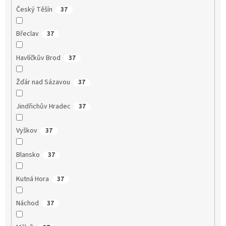
Český Těšín
37
Břeclav
37
Havlíčkův Brod
37
Žďár nad Sázavou
37
Jindřichův Hradec
37
Vyškov
37
Blansko
37
Kutná Hora
37
Náchod
37