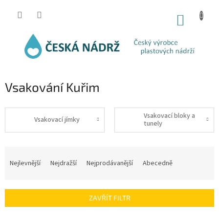
Přejít
na
NÁKUP
obsah
KOŠÍK
Vsakování Kuřim
Vsakovací bloky a
Vsakovací jímky
tunely
Ř
a
Nejlevnější
Nejdražší
Nejprodávanější
Abecedně
z
e
n
ZAVŘÍT FILTR
í
p