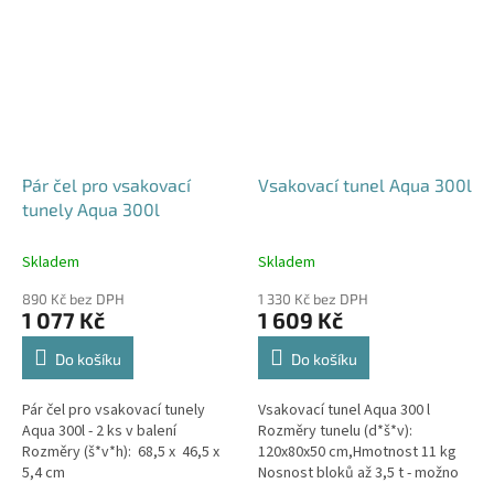
Pár čel pro vsakovací
Vsakovací tunel Aqua 300l
tunely Aqua 300l
Skladem
Skladem
890 Kč bez DPH
1 330 Kč bez DPH
1 077 Kč
1 609 Kč
Do košíku
Do košíku
Pár čel pro vsakovací tunely
Vsakovací tunel Aqua 300 l
Aqua 300l - 2 ks v balení
Rozměry tunelu (d*š*v):
Rozměry (š*v*h): 68,5 x 46,5 x
120x80x50 cm,Hmotnost 11 kg
5,4 cm
Nosnost bloků až 3,5 t - možno
umístit pod parkovací stání do