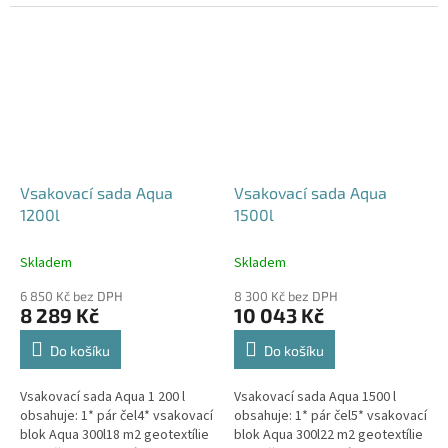
240x80x52 cm Nesedí vám
360x80x52 cm Nesedí vám
rozměr tohoto...
rozměr tohoto...
Vsakovací sada Aqua
Vsakovací sada Aqua
1200l
1500l
Skladem
Skladem
6 850 Kč bez DPH
8 300 Kč bez DPH
8 289 Kč
10 043 Kč
Do košíku
Do košíku
Vsakovací sada Aqua 1 200 l
Vsakovací sada Aqua 1500 l
obsahuje: 1* pár čel4* vsakovací
obsahuje: 1* pár čel5* vsakovací
blok Aqua 300l18 m2 geotextílie
blok Aqua 300l22 m2 geotextílie