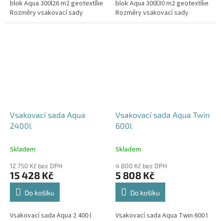
blok Aqua 300l26 m2 geotextílie
blok Aqua 300l30 m2 geotextílie
Rozměry vsakovací sady
Rozměry vsakovací sady
720x80x52 cm Nosnost bloků až
840x80x52 cm Nosnost bloků až
3,5 t - možno umístit pod...
3,5 t - možno umístit pod...
Vsakovací sada Aqua
Vsakovací sada Aqua Twin
2400l
600l
Skladem
Skladem
12 750 Kč bez DPH
4 800 Kč bez DPH
15 428 Kč
5 808 Kč
Do košíku
Do košíku
Vsakovací sada Aqua 2 400 l
Vsakovací sada Aqua Twin 600 l