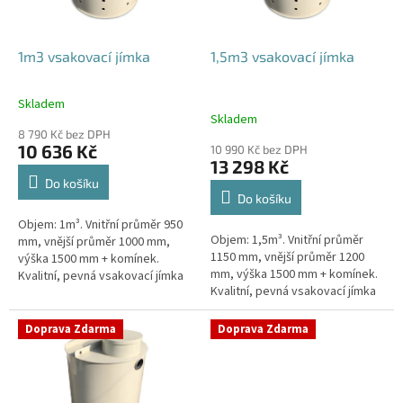
r
o
d
1m3 vsakovací jímka
1,5m3 vsakovací jímka
u
k
Skladem
Průměrné
t
Skladem
hodnocení
ů
8 790 Kč bez DPH
produktu
10 636 Kč
10 990 Kč bez DPH
je
13 298 Kč
4,4
Do košíku
z
Do košíku
5
Objem: 1m³. Vnitřní průměr 950
hvězdiček.
Objem: 1,5m³. Vnitřní průměr
mm, vnější průměr 1000 mm,
1150 mm, vnější průměr 1200
výška 1500 mm + komínek.
mm, výška 1500 mm + komínek.
Kvalitní, pevná vsakovací jímka
Kvalitní, pevná vsakovací jímka
(nádrž) bez potřeby
(nádrž) bez potřeby
obetonování Průměr přítoku a
obetonování Průměr přítoku a
odtoku +...
Doprava Zdarma
Doprava Zdarma
odtoku +...