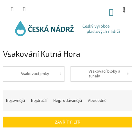
Přejít
na
NÁKUP
obsah
KOŠÍK
Vsakování Kutná Hora
Vsakovací bloky a
Vsakovací jímky
tunely
Ř
a
Nejlevnější
Nejdražší
Nejprodávanější
Abecedně
z
e
n
ZAVŘÍT FILTR
í
p