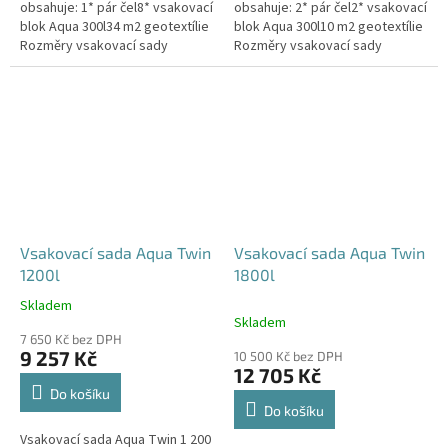
obsahuje: 1* pár čel8* vsakovací
obsahuje: 2* pár čel2* vsakovací
blok Aqua 300l34 m2 geotextílie
blok Aqua 300l10 m2 geotextílie
Rozměry vsakovací sady
Rozměry vsakovací sady
960x80x52 cm Nosnost bloků až
120x80x104 cm Nosnost bloků
3,5 t - možno umístit pod...
až 3,5 t - možno umístit pod...
Vsakovací sada Aqua Twin
Vsakovací sada Aqua Twin
1200l
1800l
Skladem
Průměrné
Skladem
hodnocení
7 650 Kč bez DPH
produktu
9 257 Kč
10 500 Kč bez DPH
je
12 705 Kč
5,0
Do košíku
z
Do košíku
5
Vsakovací sada Aqua Twin 1 200
hvězdiček.