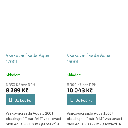
240x80x52 cm Nesedí vám
360x80x52 cm Nesedí vám
rozměr tohoto...
rozměr tohoto...
Vsakovací sada Aqua
Vsakovací sada Aqua
1200l
1500l
Skladem
Skladem
6 850 Kč bez DPH
8 300 Kč bez DPH
8 289 Kč
10 043 Kč
Do košíku
Do košíku
Vsakovací sada Aqua 1 200 l
Vsakovací sada Aqua 1500 l
obsahuje: 1* pár čel4* vsakovací
obsahuje: 1* pár čel5* vsakovací
blok Aqua 300l18 m2 geotextílie
blok Aqua 300l22 m2 geotextílie