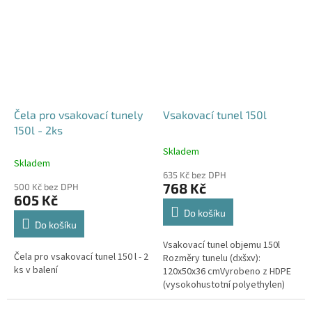
odtoku +...
odtoku +...
Čela pro vsakovací tunely
Vsakovací tunel 150l
150l - 2ks
Skladem
Průměrné
Skladem
hodnocení
635 Kč bez DPH
produktu
768 Kč
500 Kč bez DPH
je
605 Kč
4,6
Do košíku
z
Do košíku
5
Vsakovací tunel objemu 150l
hvězdiček.
Čela pro vsakovací tunel 150 l - 2
Rozměry tunelu (dxšxv):
ks v balení
120x50x36 cmVyrobeno z HDPE
(vysokohustotní polyethylen)
Nosnost bloků až 3,5t - možno
umístit pod parkovací stání do...