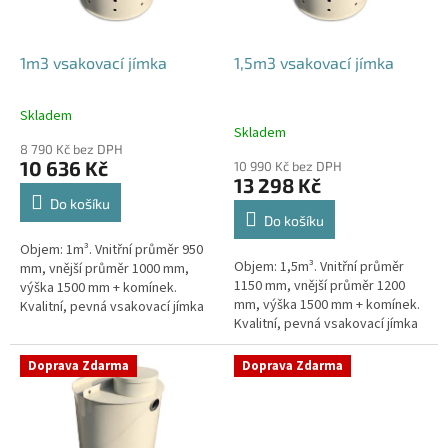
r
o
d
1m3 vsakovací jímka
1,5m3 vsakovací jímka
u
k
Skladem
Průměrné
t
Skladem
hodnocení
ů
8 790 Kč bez DPH
produktu
10 636 Kč
10 990 Kč bez DPH
je
13 298 Kč
4,4
Do košíku
z
Do košíku
5
Objem: 1m³. Vnitřní průměr 950
hvězdiček.
Objem: 1,5m³. Vnitřní průměr
mm, vnější průměr 1000 mm,
1150 mm, vnější průměr 1200
výška 1500 mm + komínek.
mm, výška 1500 mm + komínek.
Kvalitní, pevná vsakovací jímka
Kvalitní, pevná vsakovací jímka
(nádrž) bez potřeby
(nádrž) bez potřeby
obetonování Průměr přítoku a
obetonování Průměr přítoku a
odtoku +...
Doprava Zdarma
Doprava Zdarma
odtoku +...