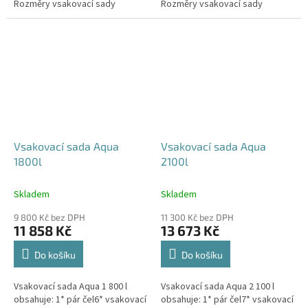
Rozměry vsakovací sady
Rozměry vsakovací sady
480x80x52 cm Nosnost bloků až
600x80x52 cm Nosnost bloků až
3,5 t -...
3,5 t -...
Vsakovací sada Aqua
Vsakovací sada Aqua
1800l
2100l
Skladem
Skladem
9 800 Kč bez DPH
11 300 Kč bez DPH
11 858 Kč
13 673 Kč
Do košíku
Do košíku
Vsakovací sada Aqua 1 800 l
Vsakovací sada Aqua 2 100 l
obsahuje: 1* pár čel6* vsakovací
obsahuje: 1* pár čel7* vsakovací