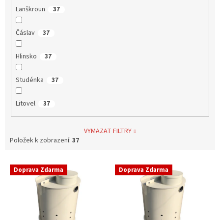
Lanškroun
37
Čáslav
37
Hlinsko
37
Studénka
37
Litovel
37
VYMAZAT FILTRY
Položek k zobrazení:
37
V
Doprava Zdarma
Doprava Zdarma
ý
p
i
s
p