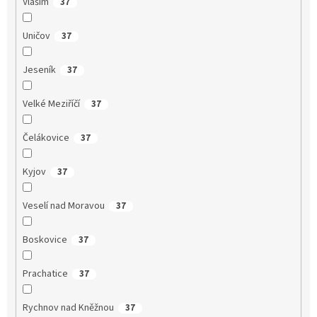
Vlašim
37
Uničov
37
Jeseník
37
Velké Meziříčí
37
Čelákovice
37
Kyjov
37
Veselí nad Moravou
37
Boskovice
37
Prachatice
37
Rychnov nad Kněžnou
37