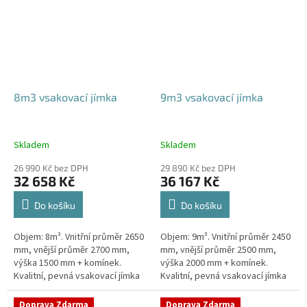
8m3 vsakovací jímka
9m3 vsakovací jímka
Skladem
Skladem
26 990 Kč bez DPH
29 890 Kč bez DPH
32 658 Kč
36 167 Kč
Do košíku
Do košíku
Objem: 8m³. Vnitřní průměr 2650
Objem: 9m³. Vnitřní průměr 2450
mm, vnější průměr 2700 mm,
mm, vnější průměr 2500 mm,
výška 1500 mm + komínek.
výška 2000 mm + komínek.
Kvalitní, pevná vsakovací jímka
Kvalitní, pevná vsakovací jímka
(nádrž) bez potřeby
(nádrž) bez potřeby
obetonování Průměr přítoku a
obetonování Průměr přítoku a
Doprava Zdarma
Doprava Zdarma