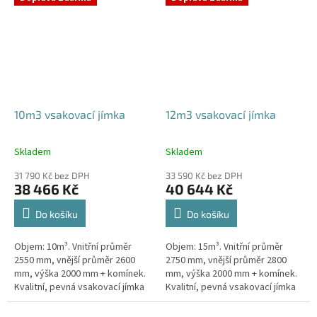
odtoku +...
odtoku +...
10m3 vsakovací jímka
12m3 vsakovací jímka
Skladem
Skladem
Průměrné
Průměrné
hodnocení
hodnocení
31 790 Kč bez DPH
33 590 Kč bez DPH
produktu
produktu
38 466 Kč
40 644 Kč
je
je
5,0
5,0
Do košíku
Do košíku
z
z
5
5
Objem: 10m³. Vnitřní průměr
Objem: 15m³. Vnitřní průměr
hvězdiček.
hvězdiček.
2550 mm, vnější průměr 2600
2750 mm, vnější průměr 2800
mm, výška 2000 mm + komínek.
mm, výška 2000 mm + komínek.
Kvalitní, pevná vsakovací jímka
Kvalitní, pevná vsakovací jímka
(nádrž) bez potřeby
(nádrž) bez potřeby
obetonování Průměr přítoku a
obetonování Průměr přítoku a