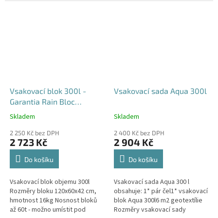
průjezdu u RD
Vsakovací blok 300l -
Vsakovací sada Aqua 300l
Garantia Rain Bloc
Compact
Skladem
Skladem
Průměrné
Průměrné
hodnocení
hodnocení
2 250 Kč bez DPH
2 400 Kč bez DPH
produktu
produktu
2 723 Kč
2 904 Kč
je
je
4,5
5,0
Do košíku
Do košíku
z
z
5
5
Vsakovací blok objemu 300l
Vsakovací sada Aqua 300 l
hvězdiček.
hvězdiček.
Rozměry bloku 120x60x42 cm,
obsahuje: 1* pár čel1* vsakovací
hmotnost 16kg Nosnost bloků
blok Aqua 300l6 m2 geotextílie
až 60t - možno umístit pod
Rozměry vsakovací sady