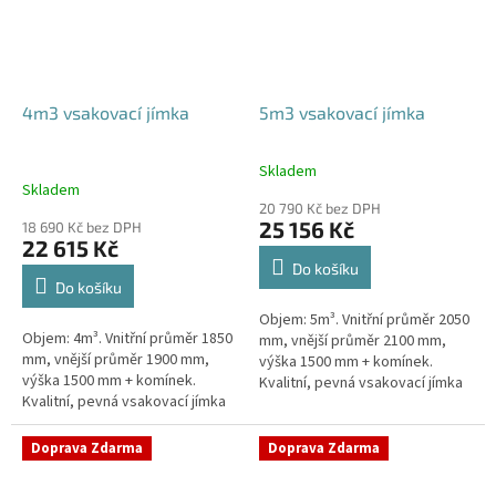
4m3 vsakovací jímka
5m3 vsakovací jímka
Skladem
Průměrné
Skladem
hodnocení
20 790 Kč bez DPH
produktu
25 156 Kč
18 690 Kč bez DPH
je
22 615 Kč
5,0
Do košíku
z
Do košíku
5
Objem: 5m³. Vnitřní průměr 2050
hvězdiček.
Objem: 4m³. Vnitřní průměr 1850
mm, vnější průměr 2100 mm,
mm, vnější průměr 1900 mm,
výška 1500 mm + komínek.
výška 1500 mm + komínek.
Kvalitní, pevná vsakovací jímka
Kvalitní, pevná vsakovací jímka
(nádrž) bez potřeby
(nádrž) bez potřeby
obetonování Průměr přítoku a
obetonování Průměr přítoku a
odtoku +...
Doprava Zdarma
Doprava Zdarma
odtoku +...