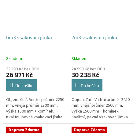
6m3 vsakovací jímka
7m3 vsakovací jímka
Skladem
Skladem
22 290 Kč bez DPH
24 990 Kč bez DPH
26 971 Kč
30 238 Kč
Do košíku
Do košíku
Objem: 6m³. Vnitřní průměr 2250
Objem: 7m³. Vnitřní průměr 2450
mm, vnější průměr 2300 mm,
mm, vnější průměr 2500 mm,
výška 1500 mm + komínek.
výška 1500 mm + komínek.
Kvalitní, pevná vsakovací jímka
Kvalitní, pevná vsakovací jímka
(nádrž) bez potřeby
(nádrž) bez potřeby
obetonování Průměr přítoku a
obetonování Průměr přítoku a
Doprava Zdarma
Doprava Zdarma
odtoku +...
odtoku +...