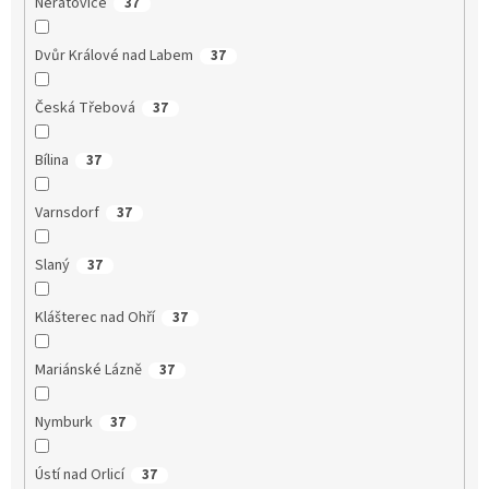
Neratovice
37
Dvůr Králové nad Labem
37
Česká Třebová
37
Bílina
37
Varnsdorf
37
Slaný
37
Klášterec nad Ohří
37
Mariánské Lázně
37
Nymburk
37
Ústí nad Orlicí
37