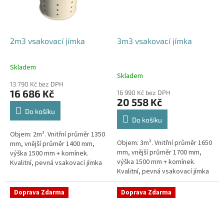
2m3 vsakovací jímka
3m3 vsakovací jímka
Skladem
Průměrné
Skladem
hodnocení
13 790 Kč bez DPH
produktu
16 686 Kč
16 990 Kč bez DPH
je
20 558 Kč
4,8
Do košíku
z
Do košíku
5
Objem: 2m³. Vnitřní průměr 1350
hvězdiček.
Objem: 3m³. Vnitřní průměr 1650
mm, vnější průměr 1400 mm,
mm, vnější průměr 1700 mm,
výška 1500 mm + komínek.
výška 1500 mm + komínek.
Kvalitní, pevná vsakovací jímka
Kvalitní, pevná vsakovací jímka
(nádrž) bez potřeby
(nádrž) bez potřeby
obetonování Průměr přítoku a
obetonování Průměr přítoku a
odtoku +...
Doprava Zdarma
Doprava Zdarma
odtoku +...