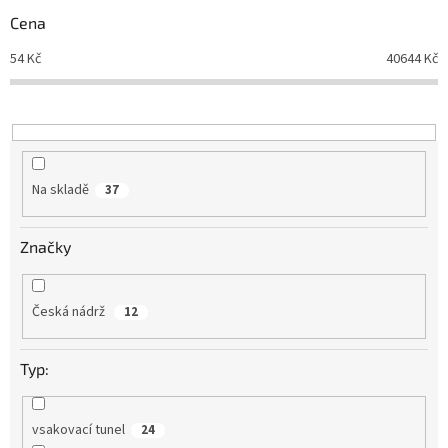
r
Cena
o
d
54
Kč
40644
Kč
u
k
t
ů
Na skladě
37
Značky
Česká nádrž
12
Typ:
vsakovací tunel
24