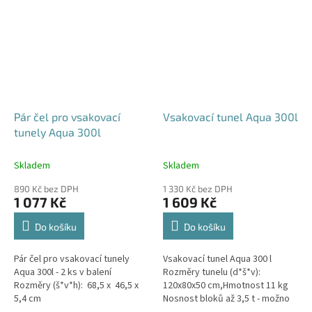
Pár čel pro vsakovací
Vsakovací tunel Aqua 300l
tunely Aqua 300l
Skladem
Skladem
890 Kč bez DPH
1 330 Kč bez DPH
1 077 Kč
1 609 Kč
Do košíku
Do košíku
Pár čel pro vsakovací tunely
Vsakovací tunel Aqua 300 l
Aqua 300l - 2 ks v balení
Rozměry tunelu (d*š*v):
Rozměry (š*v*h): 68,5 x 46,5 x
120x80x50 cm,Hmotnost 11 kg
5,4 cm
Nosnost bloků až 3,5 t - možno
umístit pod parkovací stání do