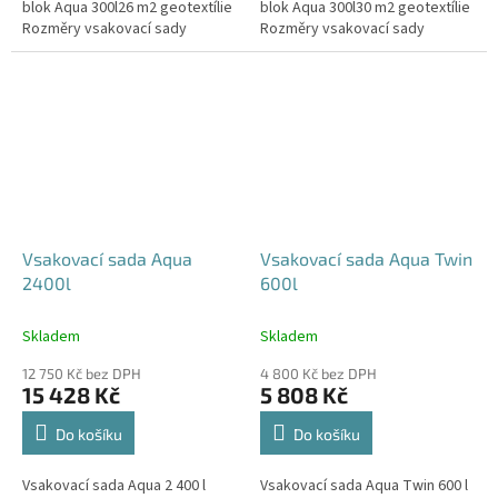
blok Aqua 300l26 m2 geotextílie
blok Aqua 300l30 m2 geotextílie
Rozměry vsakovací sady
Rozměry vsakovací sady
720x80x52 cm Nosnost bloků až
840x80x52 cm Nosnost bloků až
3,5 t - možno umístit pod...
3,5 t - možno umístit pod...
Vsakovací sada Aqua
Vsakovací sada Aqua Twin
2400l
600l
Skladem
Skladem
12 750 Kč bez DPH
4 800 Kč bez DPH
15 428 Kč
5 808 Kč
Do košíku
Do košíku
Vsakovací sada Aqua 2 400 l
Vsakovací sada Aqua Twin 600 l