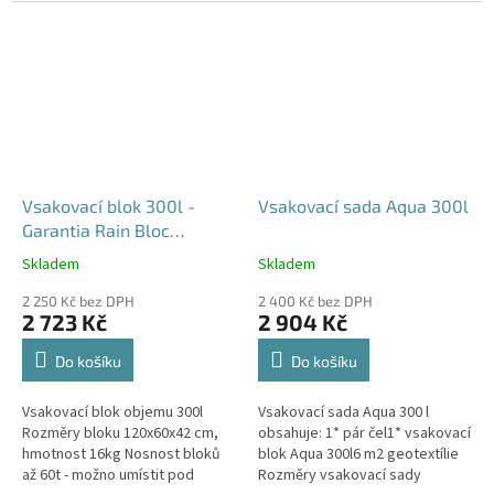
průjezdu u RD
Vsakovací blok 300l -
Vsakovací sada Aqua 300l
Garantia Rain Bloc
Compact
Skladem
Skladem
Průměrné
Průměrné
hodnocení
hodnocení
2 250 Kč bez DPH
2 400 Kč bez DPH
produktu
produktu
2 723 Kč
2 904 Kč
je
je
4,5
5,0
Do košíku
Do košíku
z
z
5
5
Vsakovací blok objemu 300l
Vsakovací sada Aqua 300 l
hvězdiček.
hvězdiček.
Rozměry bloku 120x60x42 cm,
obsahuje: 1* pár čel1* vsakovací
hmotnost 16kg Nosnost bloků
blok Aqua 300l6 m2 geotextílie
až 60t - možno umístit pod
Rozměry vsakovací sady