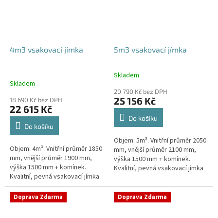
4m3 vsakovací jímka
5m3 vsakovací jímka
Skladem
Průměrné
Skladem
hodnocení
20 790 Kč bez DPH
produktu
25 156 Kč
18 690 Kč bez DPH
je
22 615 Kč
5,0
Do košíku
z
Do košíku
5
Objem: 5m³. Vnitřní průměr 2050
hvězdiček.
Objem: 4m³. Vnitřní průměr 1850
mm, vnější průměr 2100 mm,
mm, vnější průměr 1900 mm,
výška 1500 mm + komínek.
výška 1500 mm + komínek.
Kvalitní, pevná vsakovací jímka
Kvalitní, pevná vsakovací jímka
(nádrž) bez potřeby
(nádrž) bez potřeby
obetonování Průměr přítoku a
obetonování Průměr přítoku a
odtoku +...
Doprava Zdarma
Doprava Zdarma
odtoku +...