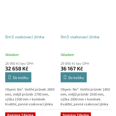
8m3 vsakovací jímka
9m3 vsakovací jímka
Skladem
Skladem
26 990 Kč bez DPH
29 890 Kč bez DPH
32 658 Kč
36 167 Kč
Do košíku
Do košíku
Objem: 8m³. Vnitřní průměr 2650
Objem: 9m³. Vnitřní průměr 2450
mm, vnější průměr 2700 mm,
mm, vnější průměr 2500 mm,
výška 1500 mm + komínek.
výška 2000 mm + komínek.
Kvalitní, pevná vsakovací jímka
Kvalitní, pevná vsakovací jímka
(nádrž) bez potřeby
(nádrž) bez potřeby
obetonování Průměr přítoku a
obetonování Průměr přítoku a
Doprava Zdarma
Doprava Zdarma