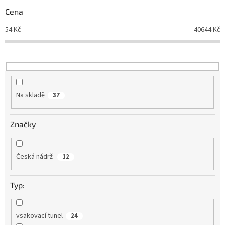
r
Cena
o
d
54
Kč
40644
Kč
u
k
t
ů
Na skladě
37
Značky
Česká nádrž
12
Typ:
vsakovací tunel
24