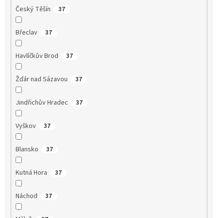
Český Těšín
37
Břeclav
37
Havlíčkův Brod
37
Žďár nad Sázavou
37
Jindřichův Hradec
37
Vyškov
37
Blansko
37
Kutná Hora
37
Náchod
37