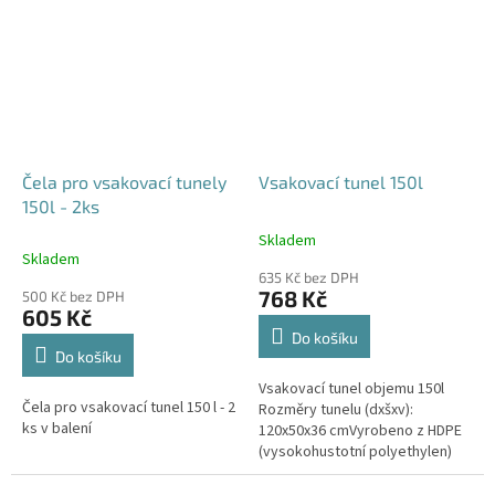
odtoku +...
odtoku +...
Čela pro vsakovací tunely
Vsakovací tunel 150l
150l - 2ks
Skladem
Průměrné
Skladem
hodnocení
635 Kč bez DPH
produktu
768 Kč
500 Kč bez DPH
je
605 Kč
4,6
Do košíku
z
Do košíku
5
Vsakovací tunel objemu 150l
hvězdiček.
Čela pro vsakovací tunel 150 l - 2
Rozměry tunelu (dxšxv):
ks v balení
120x50x36 cmVyrobeno z HDPE
(vysokohustotní polyethylen)
Nosnost bloků až 3,5t - možno
umístit pod parkovací stání do...