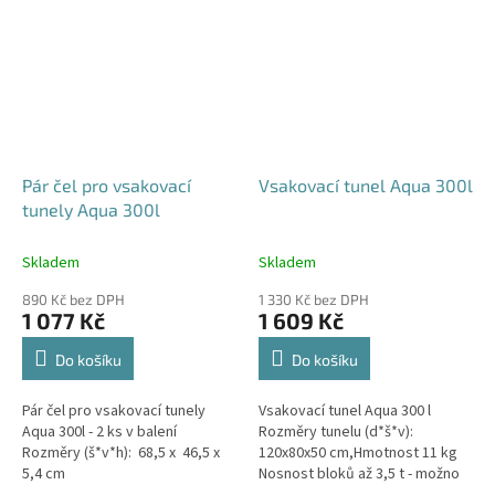
Pár čel pro vsakovací
Vsakovací tunel Aqua 300l
tunely Aqua 300l
Skladem
Skladem
890 Kč bez DPH
1 330 Kč bez DPH
1 077 Kč
1 609 Kč
Do košíku
Do košíku
Pár čel pro vsakovací tunely
Vsakovací tunel Aqua 300 l
Aqua 300l - 2 ks v balení
Rozměry tunelu (d*š*v):
Rozměry (š*v*h): 68,5 x 46,5 x
120x80x50 cm,Hmotnost 11 kg
5,4 cm
Nosnost bloků až 3,5 t - možno
umístit pod parkovací stání do