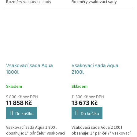
Rozměry vsakovací sady
Rozměry vsakovací sady
480x80x52 cm Nosnost bloků až
600x80x52 cm Nosnost bloků až
3,5 t -...
3,5 t -...
Vsakovací sada Aqua
Vsakovací sada Aqua
1800l
2100l
Skladem
Skladem
9 800 Kč bez DPH
11 300 Kč bez DPH
11 858 Kč
13 673 Kč
Do košíku
Do košíku
Vsakovací sada Aqua 1 800 l
Vsakovací sada Aqua 2 100 l
obsahuje: 1* pár čel6* vsakovací
obsahuje: 1* pár čel7* vsakovací