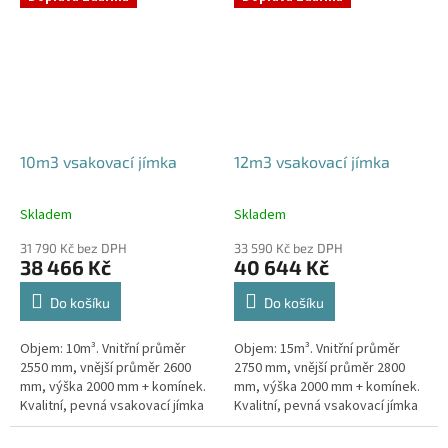
odtoku +...
odtoku +...
10m3 vsakovací jímka
12m3 vsakovací jímka
Skladem
Skladem
Průměrné
Průměrné
hodnocení
hodnocení
31 790 Kč bez DPH
33 590 Kč bez DPH
produktu
produktu
38 466 Kč
40 644 Kč
je
je
5,0
5,0
Do košíku
Do košíku
z
z
5
5
Objem: 10m³. Vnitřní průměr
Objem: 15m³. Vnitřní průměr
hvězdiček.
hvězdiček.
2550 mm, vnější průměr 2600
2750 mm, vnější průměr 2800
mm, výška 2000 mm + komínek.
mm, výška 2000 mm + komínek.
Kvalitní, pevná vsakovací jímka
Kvalitní, pevná vsakovací jímka
(nádrž) bez potřeby
(nádrž) bez potřeby
obetonování Průměr přítoku a
obetonování Průměr přítoku a