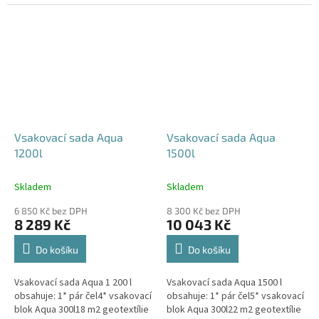
240x80x52 cm Nesedí vám
360x80x52 cm Nesedí vám
rozměr tohoto...
rozměr tohoto...
Vsakovací sada Aqua
Vsakovací sada Aqua
1200l
1500l
Skladem
Skladem
6 850 Kč bez DPH
8 300 Kč bez DPH
8 289 Kč
10 043 Kč
Do košíku
Do košíku
Vsakovací sada Aqua 1 200 l
Vsakovací sada Aqua 1500 l
obsahuje: 1* pár čel4* vsakovací
obsahuje: 1* pár čel5* vsakovací
blok Aqua 300l18 m2 geotextílie
blok Aqua 300l22 m2 geotextílie