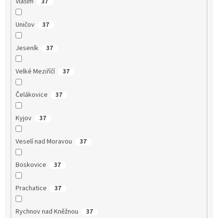
Vlašim
37
Uničov
37
Jeseník
37
Velké Meziříčí
37
Čelákovice
37
Kyjov
37
Veselí nad Moravou
37
Boskovice
37
Prachatice
37
Rychnov nad Kněžnou
37