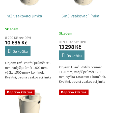
r
o
d
1m3 vsakovací jímka
1,5m3 vsakovací jímka
u
k
Skladem
Průměrné
t
Skladem
hodnocení
ů
8 790 Kč bez DPH
produktu
10 636 Kč
10 990 Kč bez DPH
je
13 298 Kč
4,4
Do košíku
z
Do košíku
5
Objem: 1m³. Vnitřní průměr 950
hvězdiček.
Objem: 1,5m³. Vnitřní průměr
mm, vnější průměr 1000 mm,
1150 mm, vnější průměr 1200
výška 1500 mm + komínek.
mm, výška 1500 mm + komínek.
Kvalitní, pevná vsakovací jímka
Kvalitní, pevná vsakovací jímka
(nádrž) bez potřeby
(nádrž) bez potřeby
obetonování Průměr přítoku a
obetonování Průměr přítoku a
odtoku +...
Doprava Zdarma
Doprava Zdarma
odtoku +...