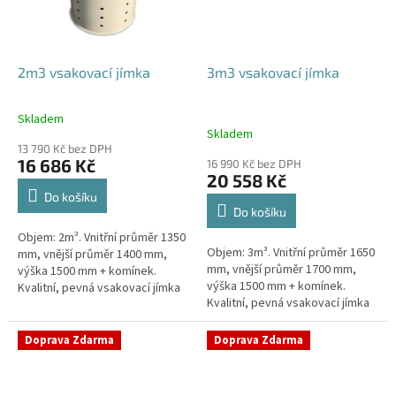
2m3 vsakovací jímka
3m3 vsakovací jímka
Skladem
Průměrné
Skladem
hodnocení
13 790 Kč bez DPH
produktu
16 686 Kč
16 990 Kč bez DPH
je
20 558 Kč
4,8
Do košíku
z
Do košíku
5
Objem: 2m³. Vnitřní průměr 1350
hvězdiček.
Objem: 3m³. Vnitřní průměr 1650
mm, vnější průměr 1400 mm,
mm, vnější průměr 1700 mm,
výška 1500 mm + komínek.
výška 1500 mm + komínek.
Kvalitní, pevná vsakovací jímka
Kvalitní, pevná vsakovací jímka
(nádrž) bez potřeby
(nádrž) bez potřeby
obetonování Průměr přítoku a
obetonování Průměr přítoku a
odtoku +...
Doprava Zdarma
Doprava Zdarma
odtoku +...