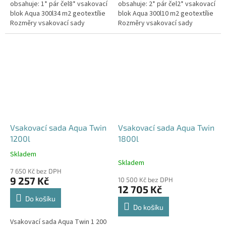
obsahuje: 1* pár čel8* vsakovací
obsahuje: 2* pár čel2* vsakovací
blok Aqua 300l34 m2 geotextílie
blok Aqua 300l10 m2 geotextílie
Rozměry vsakovací sady
Rozměry vsakovací sady
960x80x52 cm Nosnost bloků až
120x80x104 cm Nosnost bloků
3,5 t - možno umístit pod...
až 3,5 t - možno umístit pod...
Vsakovací sada Aqua Twin
Vsakovací sada Aqua Twin
1200l
1800l
Skladem
Průměrné
Skladem
hodnocení
7 650 Kč bez DPH
produktu
9 257 Kč
10 500 Kč bez DPH
je
12 705 Kč
5,0
Do košíku
z
Do košíku
5
Vsakovací sada Aqua Twin 1 200
hvězdiček.