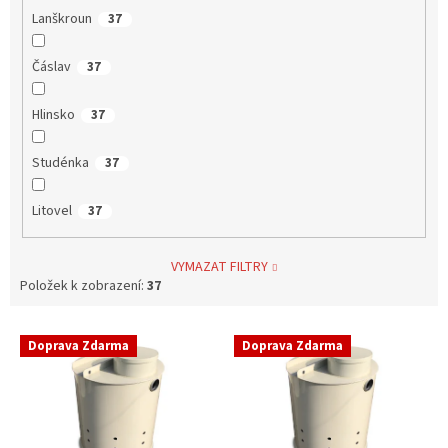
Lanškroun
37
Čáslav
37
Hlinsko
37
Studénka
37
Litovel
37
VYMAZAT FILTRY
Položek k zobrazení:
37
V
Doprava Zdarma
Doprava Zdarma
ý
p
i
s
p