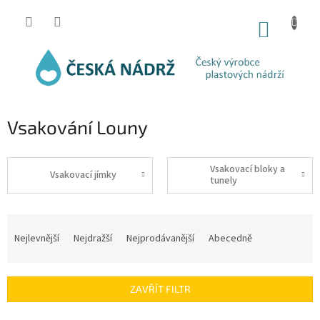
Přejít
na
NÁKUP
obsah
KOŠÍK
Vsakování Louny
Vsakovací bloky a
Vsakovací jímky
tunely
Ř
a
Nejlevnější
Nejdražší
Nejprodávanější
Abecedně
z
e
n
ZAVŘÍT FILTR
í
p