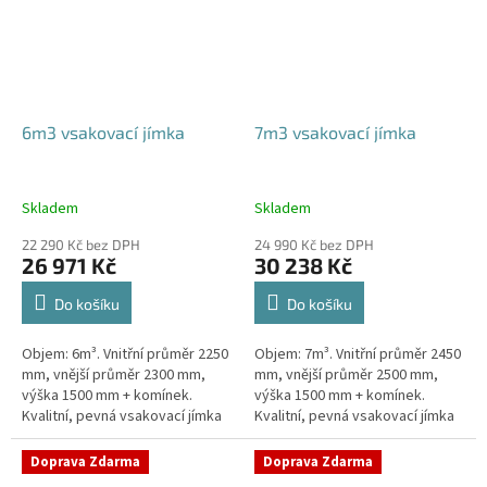
6m3 vsakovací jímka
7m3 vsakovací jímka
Skladem
Skladem
22 290 Kč bez DPH
24 990 Kč bez DPH
26 971 Kč
30 238 Kč
Do košíku
Do košíku
Objem: 6m³. Vnitřní průměr 2250
Objem: 7m³. Vnitřní průměr 2450
mm, vnější průměr 2300 mm,
mm, vnější průměr 2500 mm,
výška 1500 mm + komínek.
výška 1500 mm + komínek.
Kvalitní, pevná vsakovací jímka
Kvalitní, pevná vsakovací jímka
(nádrž) bez potřeby
(nádrž) bez potřeby
obetonování Průměr přítoku a
obetonování Průměr přítoku a
Doprava Zdarma
Doprava Zdarma
odtoku +...
odtoku +...