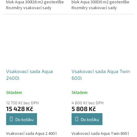
blok Aqua 300l26 m2 geotextílie
blok Aqua 300l30 m2 geotextílie
Rozměry vsakovací sady
Rozměry vsakovací sady
720x80x52 cm Nosnost bloků až
840x80x52 cm Nosnost bloků až
3,5 t - možno umístit pod...
3,5 t - možno umístit pod...
Vsakovací sada Aqua
Vsakovací sada Aqua Twin
2400l
600l
Skladem
Skladem
12 750 Kč bez DPH
4 800 Kč bez DPH
15 428 Kč
5 808 Kč
Do košíku
Do košíku
Vsakovací sada Aqua 2 400 l
Vsakovací sada Aqua Twin 600 l