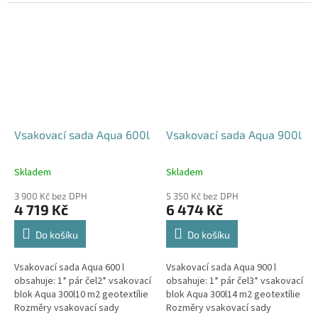
parkovací stání, komunikace,
120x80x52 cm Nosnost bloků až
veřejná prostranství Cena
3,5 t - možno umístit pod...
včetně...
Vsakovací sada Aqua 600l
Vsakovací sada Aqua 900l
Skladem
Skladem
Průměrné
Průměrné
hodnocení
hodnocení
3 900 Kč bez DPH
5 350 Kč bez DPH
produktu
produktu
4 719 Kč
6 474 Kč
je
je
5,0
5,0
Do košíku
Do košíku
z
z
5
5
Vsakovací sada Aqua 600 l
Vsakovací sada Aqua 900 l
hvězdiček.
hvězdiček.
obsahuje: 1* pár čel2* vsakovací
obsahuje: 1* pár čel3* vsakovací
blok Aqua 300l10 m2 geotextílie
blok Aqua 300l14 m2 geotextílie
Rozměry vsakovací sady
Rozměry vsakovací sady