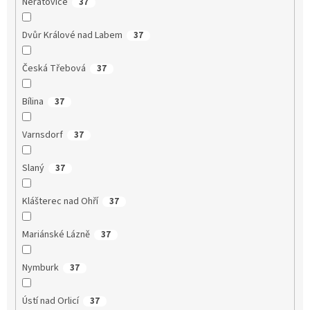
Neratovice
37
Dvůr Králové nad Labem
37
Česká Třebová
37
Bílina
37
Varnsdorf
37
Slaný
37
Klášterec nad Ohří
37
Mariánské Lázně
37
Nymburk
37
Ústí nad Orlicí
37