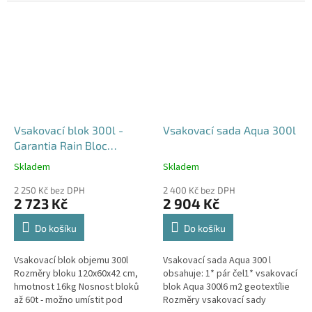
průjezdu u RD
Vsakovací blok 300l -
Vsakovací sada Aqua 300l
Garantia Rain Bloc
Compact
Skladem
Skladem
Průměrné
Průměrné
hodnocení
hodnocení
2 250 Kč bez DPH
2 400 Kč bez DPH
produktu
produktu
2 723 Kč
2 904 Kč
je
je
4,5
5,0
Do košíku
Do košíku
z
z
5
5
Vsakovací blok objemu 300l
Vsakovací sada Aqua 300 l
hvězdiček.
hvězdiček.
Rozměry bloku 120x60x42 cm,
obsahuje: 1* pár čel1* vsakovací
hmotnost 16kg Nosnost bloků
blok Aqua 300l6 m2 geotextílie
až 60t - možno umístit pod
Rozměry vsakovací sady