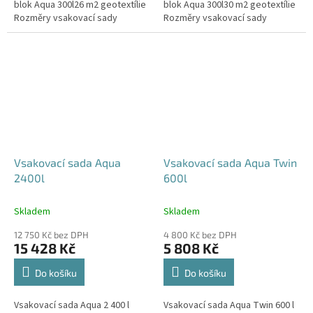
blok Aqua 300l26 m2 geotextílie
blok Aqua 300l30 m2 geotextílie
Rozměry vsakovací sady
Rozměry vsakovací sady
720x80x52 cm Nosnost bloků až
840x80x52 cm Nosnost bloků až
3,5 t - možno umístit pod...
3,5 t - možno umístit pod...
Vsakovací sada Aqua
Vsakovací sada Aqua Twin
2400l
600l
Skladem
Skladem
12 750 Kč bez DPH
4 800 Kč bez DPH
15 428 Kč
5 808 Kč
Do košíku
Do košíku
Vsakovací sada Aqua 2 400 l
Vsakovací sada Aqua Twin 600 l