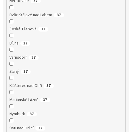
Neratovice
37
Dvůr Králové nad Labem
37
Česká Třebová
37
Bílina
37
Varnsdorf
37
Slaný
37
Klášterec nad Ohří
37
Mariánské Lázně
37
Nymburk
37
Ústí nad Orlicí
37