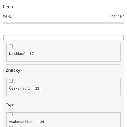
r
Cena
o
d
54
Kč
40644
Kč
u
k
t
ů
Na skladě
37
Značky
Česká nádrž
12
Typ:
vsakovací tunel
24