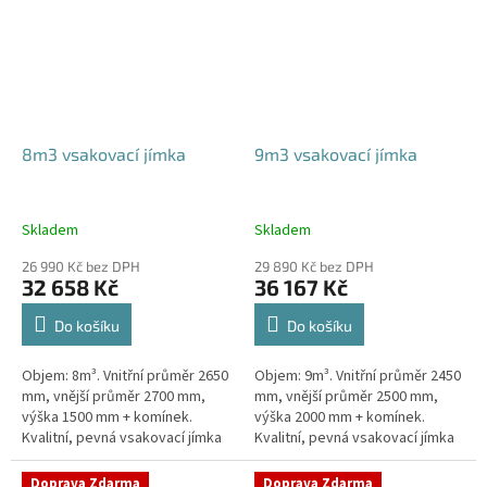
8m3 vsakovací jímka
9m3 vsakovací jímka
Skladem
Skladem
26 990 Kč bez DPH
29 890 Kč bez DPH
32 658 Kč
36 167 Kč
Do košíku
Do košíku
Objem: 8m³. Vnitřní průměr 2650
Objem: 9m³. Vnitřní průměr 2450
mm, vnější průměr 2700 mm,
mm, vnější průměr 2500 mm,
výška 1500 mm + komínek.
výška 2000 mm + komínek.
Kvalitní, pevná vsakovací jímka
Kvalitní, pevná vsakovací jímka
(nádrž) bez potřeby
(nádrž) bez potřeby
obetonování Průměr přítoku a
obetonování Průměr přítoku a
Doprava Zdarma
Doprava Zdarma