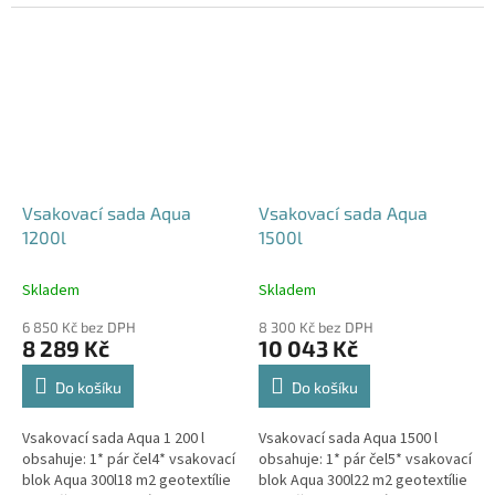
240x80x52 cm Nesedí vám
360x80x52 cm Nesedí vám
rozměr tohoto...
rozměr tohoto...
Vsakovací sada Aqua
Vsakovací sada Aqua
1200l
1500l
Skladem
Skladem
6 850 Kč bez DPH
8 300 Kč bez DPH
8 289 Kč
10 043 Kč
Do košíku
Do košíku
Vsakovací sada Aqua 1 200 l
Vsakovací sada Aqua 1500 l
obsahuje: 1* pár čel4* vsakovací
obsahuje: 1* pár čel5* vsakovací
blok Aqua 300l18 m2 geotextílie
blok Aqua 300l22 m2 geotextílie