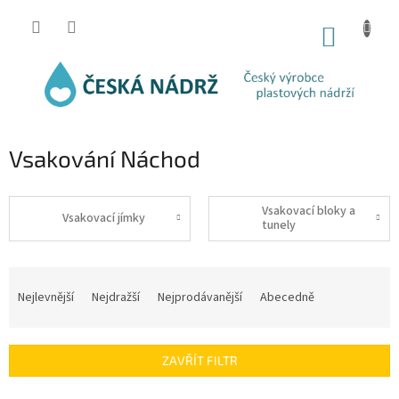
Přejít
na
NÁKUP
obsah
KOŠÍK
Vsakování Náchod
Vsakovací bloky a
Vsakovací jímky
tunely
Ř
a
Nejlevnější
Nejdražší
Nejprodávanější
Abecedně
z
e
n
ZAVŘÍT FILTR
í
p