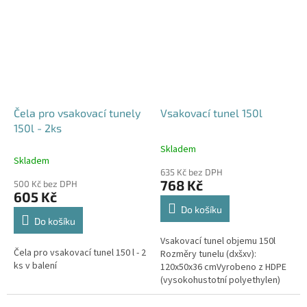
odtoku +...
odtoku +...
Čela pro vsakovací tunely
Vsakovací tunel 150l
150l - 2ks
Skladem
Průměrné
Skladem
hodnocení
635 Kč bez DPH
produktu
768 Kč
500 Kč bez DPH
je
605 Kč
4,6
Do košíku
z
Do košíku
5
Vsakovací tunel objemu 150l
hvězdiček.
Čela pro vsakovací tunel 150 l - 2
Rozměry tunelu (dxšxv):
ks v balení
120x50x36 cmVyrobeno z HDPE
(vysokohustotní polyethylen)
Nosnost bloků až 3,5t - možno
umístit pod parkovací stání do...