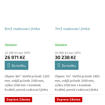
6m3 vsakovací jímka
7m3 vsakovací jímka
Skladem
Skladem
22 290 Kč bez DPH
24 990 Kč bez DPH
26 971 Kč
30 238 Kč
Do košíku
Do košíku
Objem: 6m³. Vnitřní průměr 2250
Objem: 7m³. Vnitřní průměr 2450
mm, vnější průměr 2300 mm,
mm, vnější průměr 2500 mm,
výška 1500 mm + komínek.
výška 1500 mm + komínek.
Kvalitní, pevná vsakovací jímka
Kvalitní, pevná vsakovací jímka
(nádrž) bez potřeby
(nádrž) bez potřeby
obetonování Průměr přítoku a
obetonování Průměr přítoku a
Doprava Zdarma
Doprava Zdarma
odtoku +...
odtoku +...