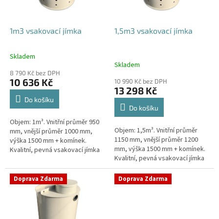
r
o
d
1m3 vsakovací jímka
1,5m3 vsakovací jímka
u
k
Skladem
Průměrné
t
Skladem
hodnocení
ů
8 790 Kč bez DPH
produktu
10 636 Kč
10 990 Kč bez DPH
je
13 298 Kč
4,4
Do košíku
z
Do košíku
5
Objem: 1m³. Vnitřní průměr 950
hvězdiček.
Objem: 1,5m³. Vnitřní průměr
mm, vnější průměr 1000 mm,
1150 mm, vnější průměr 1200
výška 1500 mm + komínek.
mm, výška 1500 mm + komínek.
Kvalitní, pevná vsakovací jímka
Kvalitní, pevná vsakovací jímka
(nádrž) bez potřeby
(nádrž) bez potřeby
obetonování Průměr přítoku a
obetonování Průměr přítoku a
odtoku +...
Doprava Zdarma
Doprava Zdarma
odtoku +...