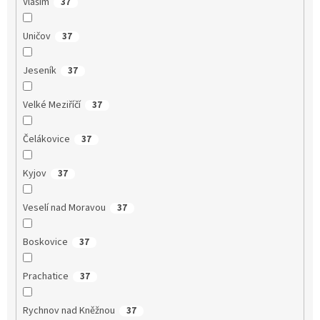
Vlašim
37
Uničov
37
Jeseník
37
Velké Meziříčí
37
Čelákovice
37
Kyjov
37
Veselí nad Moravou
37
Boskovice
37
Prachatice
37
Rychnov nad Kněžnou
37