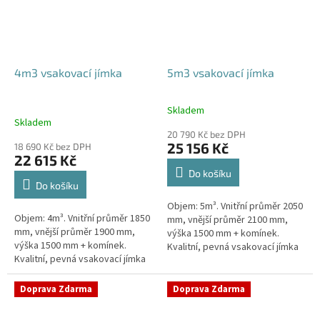
4m3 vsakovací jímka
5m3 vsakovací jímka
Skladem
Průměrné
Skladem
hodnocení
20 790 Kč bez DPH
produktu
25 156 Kč
18 690 Kč bez DPH
je
22 615 Kč
5,0
Do košíku
z
Do košíku
5
Objem: 5m³. Vnitřní průměr 2050
hvězdiček.
Objem: 4m³. Vnitřní průměr 1850
mm, vnější průměr 2100 mm,
mm, vnější průměr 1900 mm,
výška 1500 mm + komínek.
výška 1500 mm + komínek.
Kvalitní, pevná vsakovací jímka
Kvalitní, pevná vsakovací jímka
(nádrž) bez potřeby
(nádrž) bez potřeby
obetonování Průměr přítoku a
obetonování Průměr přítoku a
odtoku +...
Doprava Zdarma
Doprava Zdarma
odtoku +...