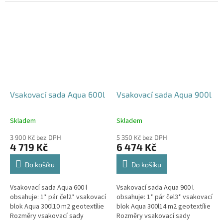
parkovací stání, komunikace,
120x80x52 cm Nosnost bloků až
veřejná prostranství Cena
3,5 t - možno umístit pod...
včetně...
Vsakovací sada Aqua 600l
Vsakovací sada Aqua 900l
Skladem
Skladem
Průměrné
Průměrné
hodnocení
hodnocení
3 900 Kč bez DPH
5 350 Kč bez DPH
produktu
produktu
4 719 Kč
6 474 Kč
je
je
5,0
5,0
Do košíku
Do košíku
z
z
5
5
Vsakovací sada Aqua 600 l
Vsakovací sada Aqua 900 l
hvězdiček.
hvězdiček.
obsahuje: 1* pár čel2* vsakovací
obsahuje: 1* pár čel3* vsakovací
blok Aqua 300l10 m2 geotextílie
blok Aqua 300l14 m2 geotextílie
Rozměry vsakovací sady
Rozměry vsakovací sady