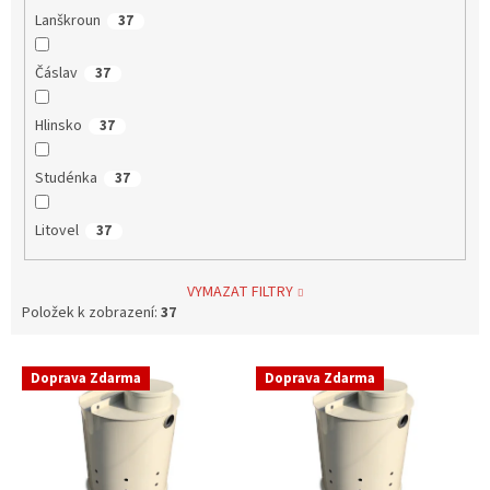
Lanškroun
37
Čáslav
37
Hlinsko
37
Studénka
37
Litovel
37
VYMAZAT FILTRY
Položek k zobrazení:
37
V
Doprava Zdarma
Doprava Zdarma
ý
p
i
s
p