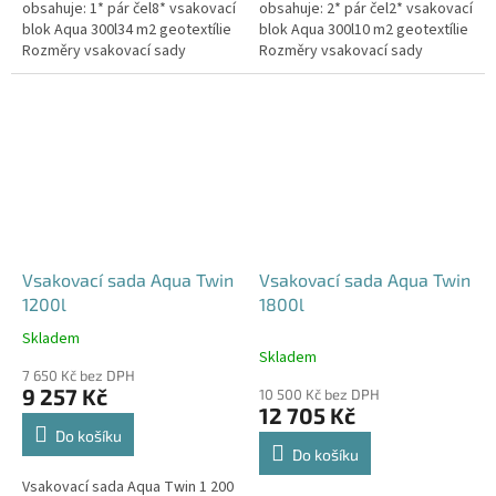
obsahuje: 1* pár čel8* vsakovací
obsahuje: 2* pár čel2* vsakovací
blok Aqua 300l34 m2 geotextílie
blok Aqua 300l10 m2 geotextílie
Rozměry vsakovací sady
Rozměry vsakovací sady
960x80x52 cm Nosnost bloků až
120x80x104 cm Nosnost bloků
3,5 t - možno umístit pod...
až 3,5 t - možno umístit pod...
Vsakovací sada Aqua Twin
Vsakovací sada Aqua Twin
1200l
1800l
Skladem
Průměrné
Skladem
hodnocení
7 650 Kč bez DPH
produktu
9 257 Kč
10 500 Kč bez DPH
je
12 705 Kč
5,0
Do košíku
z
Do košíku
5
Vsakovací sada Aqua Twin 1 200
hvězdiček.