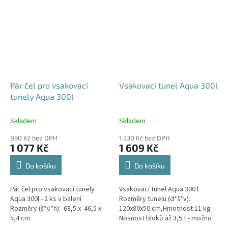
Pár čel pro vsakovací
Vsakovací tunel Aqua 300l
tunely Aqua 300l
Skladem
Skladem
890 Kč bez DPH
1 330 Kč bez DPH
1 077 Kč
1 609 Kč
Do košíku
Do košíku
Pár čel pro vsakovací tunely
Vsakovací tunel Aqua 300 l
Aqua 300l - 2 ks v balení
Rozměry tunelu (d*š*v):
Rozměry (š*v*h): 68,5 x 46,5 x
120x80x50 cm,Hmotnost 11 kg
5,4 cm
Nosnost bloků až 3,5 t - možno
umístit pod parkovací stání do