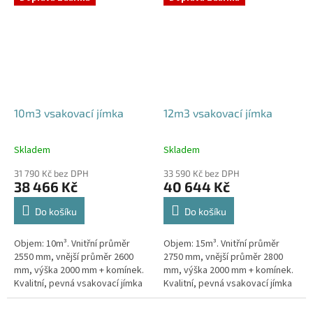
odtoku +...
odtoku +...
10m3 vsakovací jímka
12m3 vsakovací jímka
Skladem
Skladem
Průměrné
Průměrné
hodnocení
hodnocení
31 790 Kč bez DPH
33 590 Kč bez DPH
produktu
produktu
38 466 Kč
40 644 Kč
je
je
5,0
5,0
Do košíku
Do košíku
z
z
5
5
Objem: 10m³. Vnitřní průměr
Objem: 15m³. Vnitřní průměr
hvězdiček.
hvězdiček.
2550 mm, vnější průměr 2600
2750 mm, vnější průměr 2800
mm, výška 2000 mm + komínek.
mm, výška 2000 mm + komínek.
Kvalitní, pevná vsakovací jímka
Kvalitní, pevná vsakovací jímka
(nádrž) bez potřeby
(nádrž) bez potřeby
obetonování Průměr přítoku a
obetonování Průměr přítoku a