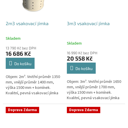
2m3 vsakovací jímka
3m3 vsakovací jímka
Skladem
Průměrné
Skladem
hodnocení
13 790 Kč bez DPH
produktu
16 686 Kč
16 990 Kč bez DPH
je
20 558 Kč
4,8
Do košíku
z
Do košíku
5
Objem: 2m³. Vnitřní průměr 1350
hvězdiček.
Objem: 3m³. Vnitřní průměr 1650
mm, vnější průměr 1400 mm,
mm, vnější průměr 1700 mm,
výška 1500 mm + komínek.
výška 1500 mm + komínek.
Kvalitní, pevná vsakovací jímka
Kvalitní, pevná vsakovací jímka
(nádrž) bez potřeby
(nádrž) bez potřeby
obetonování Průměr přítoku a
obetonování Průměr přítoku a
odtoku +...
Doprava Zdarma
Doprava Zdarma
odtoku +...