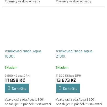
Rozměry vsakovací sady
Rozměry vsakovací sady
480x80x52 cm Nosnost bloků až
600x80x52 cm Nosnost bloků až
3,5 t -...
3,5 t -...
Vsakovací sada Aqua
Vsakovací sada Aqua
1800l
2100l
Skladem
Skladem
9 800 Kč bez DPH
11 300 Kč bez DPH
11 858 Kč
13 673 Kč
Do košíku
Do košíku
Vsakovací sada Aqua 1 800 l
Vsakovací sada Aqua 2 100 l
obsahuje: 1* pár čel6* vsakovací
obsahuje: 1* pár čel7* vsakovací