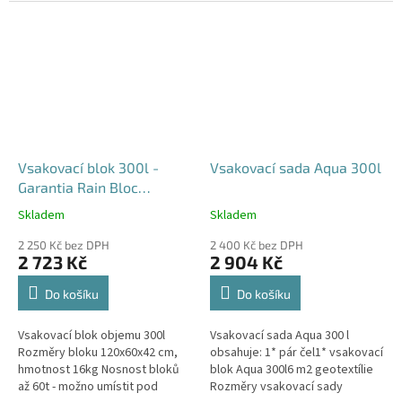
průjezdu u RD
Vsakovací blok 300l -
Vsakovací sada Aqua 300l
Garantia Rain Bloc
Compact
Skladem
Skladem
Průměrné
Průměrné
hodnocení
hodnocení
2 250 Kč bez DPH
2 400 Kč bez DPH
produktu
produktu
2 723 Kč
2 904 Kč
je
je
4,5
5,0
Do košíku
Do košíku
z
z
5
5
Vsakovací blok objemu 300l
Vsakovací sada Aqua 300 l
hvězdiček.
hvězdiček.
Rozměry bloku 120x60x42 cm,
obsahuje: 1* pár čel1* vsakovací
hmotnost 16kg Nosnost bloků
blok Aqua 300l6 m2 geotextílie
až 60t - možno umístit pod
Rozměry vsakovací sady