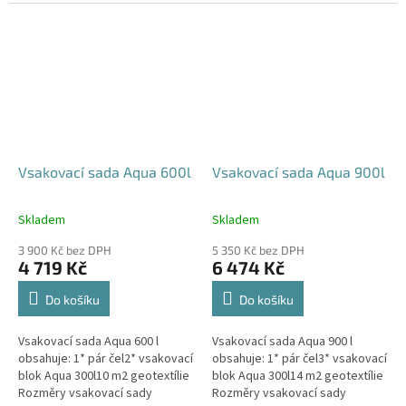
parkovací stání, komunikace,
120x80x52 cm Nosnost bloků až
veřejná prostranství Cena
3,5 t - možno umístit pod...
včetně...
Vsakovací sada Aqua 600l
Vsakovací sada Aqua 900l
Skladem
Skladem
Průměrné
Průměrné
hodnocení
hodnocení
3 900 Kč bez DPH
5 350 Kč bez DPH
produktu
produktu
4 719 Kč
6 474 Kč
je
je
5,0
5,0
Do košíku
Do košíku
z
z
5
5
Vsakovací sada Aqua 600 l
Vsakovací sada Aqua 900 l
hvězdiček.
hvězdiček.
obsahuje: 1* pár čel2* vsakovací
obsahuje: 1* pár čel3* vsakovací
blok Aqua 300l10 m2 geotextílie
blok Aqua 300l14 m2 geotextílie
Rozměry vsakovací sady
Rozměry vsakovací sady