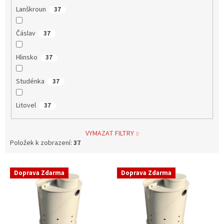
Lanškroun
37
Čáslav
37
Hlinsko
37
Studénka
37
Litovel
37
VYMAZAT FILTRY
Položek k zobrazení:
37
V
Doprava Zdarma
Doprava Zdarma
ý
p
i
s
p