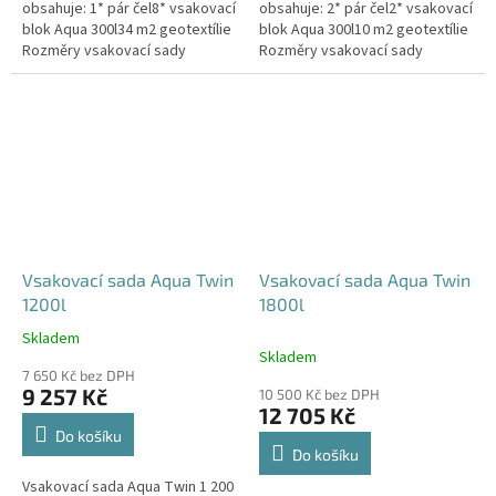
obsahuje: 1* pár čel8* vsakovací
obsahuje: 2* pár čel2* vsakovací
blok Aqua 300l34 m2 geotextílie
blok Aqua 300l10 m2 geotextílie
Rozměry vsakovací sady
Rozměry vsakovací sady
960x80x52 cm Nosnost bloků až
120x80x104 cm Nosnost bloků
3,5 t - možno umístit pod...
až 3,5 t - možno umístit pod...
Vsakovací sada Aqua Twin
Vsakovací sada Aqua Twin
1200l
1800l
Skladem
Průměrné
Skladem
hodnocení
7 650 Kč bez DPH
produktu
9 257 Kč
10 500 Kč bez DPH
je
12 705 Kč
5,0
Do košíku
z
Do košíku
5
Vsakovací sada Aqua Twin 1 200
hvězdiček.