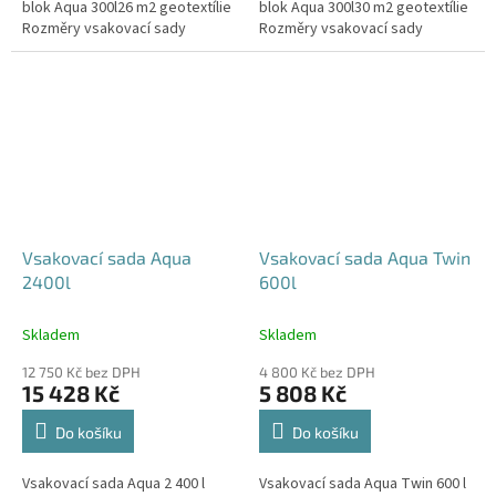
blok Aqua 300l26 m2 geotextílie
blok Aqua 300l30 m2 geotextílie
Rozměry vsakovací sady
Rozměry vsakovací sady
720x80x52 cm Nosnost bloků až
840x80x52 cm Nosnost bloků až
3,5 t - možno umístit pod...
3,5 t - možno umístit pod...
Vsakovací sada Aqua
Vsakovací sada Aqua Twin
2400l
600l
Skladem
Skladem
12 750 Kč bez DPH
4 800 Kč bez DPH
15 428 Kč
5 808 Kč
Do košíku
Do košíku
Vsakovací sada Aqua 2 400 l
Vsakovací sada Aqua Twin 600 l