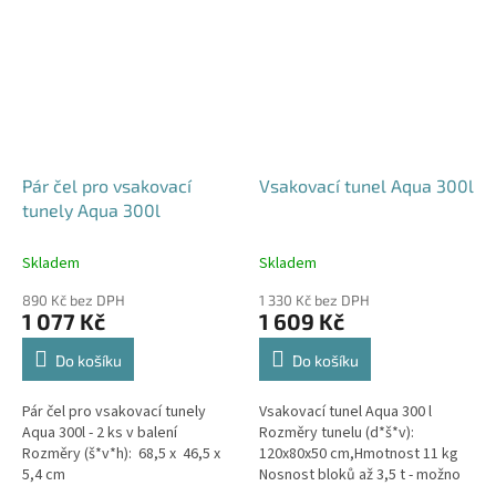
Pár čel pro vsakovací
Vsakovací tunel Aqua 300l
tunely Aqua 300l
Skladem
Skladem
890 Kč bez DPH
1 330 Kč bez DPH
1 077 Kč
1 609 Kč
Do košíku
Do košíku
Pár čel pro vsakovací tunely
Vsakovací tunel Aqua 300 l
Aqua 300l - 2 ks v balení
Rozměry tunelu (d*š*v):
Rozměry (š*v*h): 68,5 x 46,5 x
120x80x50 cm,Hmotnost 11 kg
5,4 cm
Nosnost bloků až 3,5 t - možno
umístit pod parkovací stání do