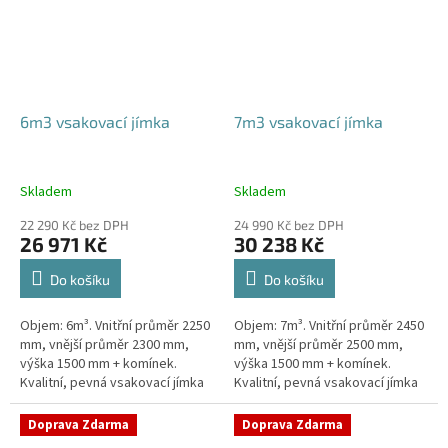
6m3 vsakovací jímka
7m3 vsakovací jímka
Skladem
Skladem
22 290 Kč bez DPH
24 990 Kč bez DPH
26 971 Kč
30 238 Kč
Do košíku
Do košíku
Objem: 6m³. Vnitřní průměr 2250
Objem: 7m³. Vnitřní průměr 2450
mm, vnější průměr 2300 mm,
mm, vnější průměr 2500 mm,
výška 1500 mm + komínek.
výška 1500 mm + komínek.
Kvalitní, pevná vsakovací jímka
Kvalitní, pevná vsakovací jímka
(nádrž) bez potřeby
(nádrž) bez potřeby
obetonování Průměr přítoku a
obetonování Průměr přítoku a
Doprava Zdarma
Doprava Zdarma
odtoku +...
odtoku +...