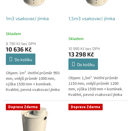
r
o
d
1m3 vsakovací jímka
1,5m3 vsakovací jímka
u
k
Skladem
Průměrné
t
Skladem
hodnocení
ů
8 790 Kč bez DPH
produktu
10 636 Kč
10 990 Kč bez DPH
je
13 298 Kč
4,4
Do košíku
z
Do košíku
5
Objem: 1m³. Vnitřní průměr 950
hvězdiček.
Objem: 1,5m³. Vnitřní průměr
mm, vnější průměr 1000 mm,
1150 mm, vnější průměr 1200
výška 1500 mm + komínek.
mm, výška 1500 mm + komínek.
Kvalitní, pevná vsakovací jímka
Kvalitní, pevná vsakovací jímka
(nádrž) bez potřeby
(nádrž) bez potřeby
obetonování Průměr přítoku a
obetonování Průměr přítoku a
odtoku +...
Doprava Zdarma
Doprava Zdarma
odtoku +...