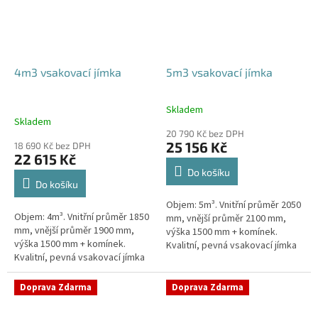
4m3 vsakovací jímka
5m3 vsakovací jímka
Skladem
Průměrné
Skladem
hodnocení
20 790 Kč bez DPH
produktu
25 156 Kč
18 690 Kč bez DPH
je
22 615 Kč
5,0
Do košíku
z
Do košíku
5
Objem: 5m³. Vnitřní průměr 2050
hvězdiček.
Objem: 4m³. Vnitřní průměr 1850
mm, vnější průměr 2100 mm,
mm, vnější průměr 1900 mm,
výška 1500 mm + komínek.
výška 1500 mm + komínek.
Kvalitní, pevná vsakovací jímka
Kvalitní, pevná vsakovací jímka
(nádrž) bez potřeby
(nádrž) bez potřeby
obetonování Průměr přítoku a
obetonování Průměr přítoku a
odtoku +...
Doprava Zdarma
Doprava Zdarma
odtoku +...