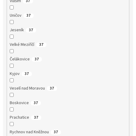
Vlašim
37
Uničov
37
Jeseník
37
Velké Meziříčí
37
Čelákovice
37
Kyjov
37
Veselí nad Moravou
37
Boskovice
37
Prachatice
37
Rychnov nad Kněžnou
37