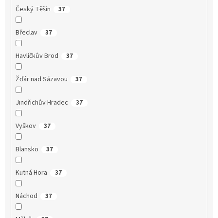
Český Těšín
37
Břeclav
37
Havlíčkův Brod
37
Žďár nad Sázavou
37
Jindřichův Hradec
37
Vyškov
37
Blansko
37
Kutná Hora
37
Náchod
37