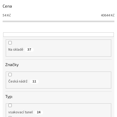
r
Cena
o
d
54
Kč
40644
Kč
u
k
t
ů
Na skladě
37
Značky
Česká nádrž
12
Typ:
vsakovací tunel
24