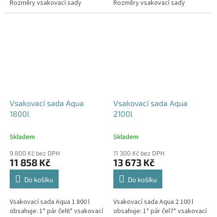
Rozměry vsakovací sady
Rozměry vsakovací sady
480x80x52 cm Nosnost bloků až
600x80x52 cm Nosnost bloků až
3,5 t -...
3,5 t -...
Vsakovací sada Aqua
Vsakovací sada Aqua
1800l
2100l
Skladem
Skladem
9 800 Kč bez DPH
11 300 Kč bez DPH
11 858 Kč
13 673 Kč
Do košíku
Do košíku
Vsakovací sada Aqua 1 800 l
Vsakovací sada Aqua 2 100 l
obsahuje: 1* pár čel6* vsakovací
obsahuje: 1* pár čel7* vsakovací