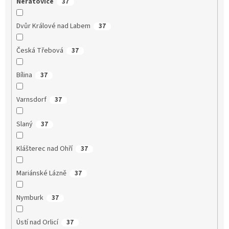
Neratovice
37
Dvůr Králové nad Labem
37
Česká Třebová
37
Bílina
37
Varnsdorf
37
Slaný
37
Klášterec nad Ohří
37
Mariánské Lázně
37
Nymburk
37
Ústí nad Orlicí
37