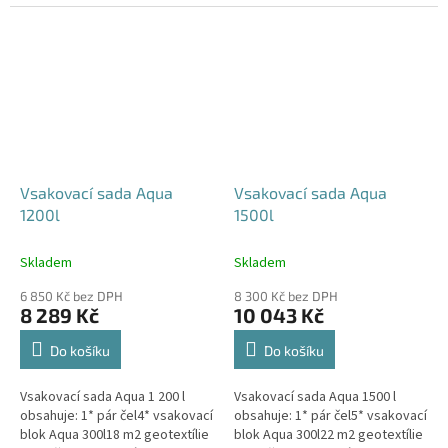
240x80x52 cm Nesedí vám
360x80x52 cm Nesedí vám
rozměr tohoto...
rozměr tohoto...
Vsakovací sada Aqua
Vsakovací sada Aqua
1200l
1500l
Skladem
Skladem
6 850 Kč bez DPH
8 300 Kč bez DPH
8 289 Kč
10 043 Kč
Do košíku
Do košíku
Vsakovací sada Aqua 1 200 l
Vsakovací sada Aqua 1500 l
obsahuje: 1* pár čel4* vsakovací
obsahuje: 1* pár čel5* vsakovací
blok Aqua 300l18 m2 geotextílie
blok Aqua 300l22 m2 geotextílie