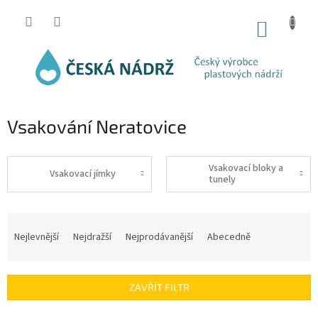
Přejít
na
NÁKUP
obsah
KOŠÍK
Vsakování Neratovice
Vsakovací bloky a
Vsakovací jímky
tunely
Ř
a
Nejlevnější
Nejdražší
Nejprodávanější
Abecedně
z
e
n
ZAVŘÍT FILTR
í
p