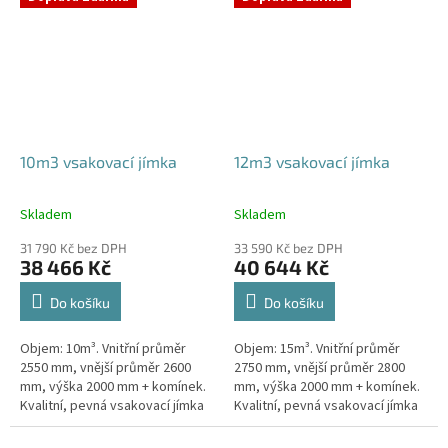
odtoku +...
odtoku +...
10m3 vsakovací jímka
12m3 vsakovací jímka
Skladem
Skladem
Průměrné
Průměrné
hodnocení
hodnocení
31 790 Kč bez DPH
33 590 Kč bez DPH
produktu
produktu
38 466 Kč
40 644 Kč
je
je
5,0
5,0
Do košíku
Do košíku
z
z
5
5
Objem: 10m³. Vnitřní průměr
Objem: 15m³. Vnitřní průměr
hvězdiček.
hvězdiček.
2550 mm, vnější průměr 2600
2750 mm, vnější průměr 2800
mm, výška 2000 mm + komínek.
mm, výška 2000 mm + komínek.
Kvalitní, pevná vsakovací jímka
Kvalitní, pevná vsakovací jímka
(nádrž) bez potřeby
(nádrž) bez potřeby
obetonování Průměr přítoku a
obetonování Průměr přítoku a