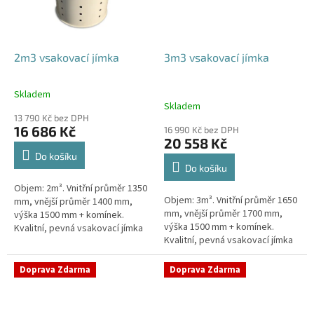
2m3 vsakovací jímka
3m3 vsakovací jímka
Skladem
Průměrné
Skladem
hodnocení
13 790 Kč bez DPH
produktu
16 686 Kč
16 990 Kč bez DPH
je
20 558 Kč
4,8
Do košíku
z
Do košíku
5
Objem: 2m³. Vnitřní průměr 1350
hvězdiček.
Objem: 3m³. Vnitřní průměr 1650
mm, vnější průměr 1400 mm,
mm, vnější průměr 1700 mm,
výška 1500 mm + komínek.
výška 1500 mm + komínek.
Kvalitní, pevná vsakovací jímka
Kvalitní, pevná vsakovací jímka
(nádrž) bez potřeby
(nádrž) bez potřeby
obetonování Průměr přítoku a
obetonování Průměr přítoku a
odtoku +...
Doprava Zdarma
Doprava Zdarma
odtoku +...