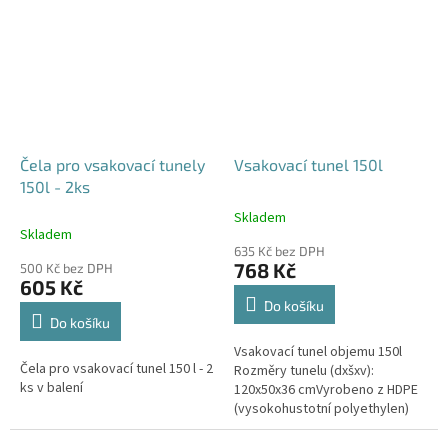
odtoku +...
odtoku +...
Čela pro vsakovací tunely
Vsakovací tunel 150l
150l - 2ks
Skladem
Průměrné
Skladem
hodnocení
635 Kč bez DPH
produktu
768 Kč
500 Kč bez DPH
je
605 Kč
4,6
Do košíku
z
Do košíku
5
Vsakovací tunel objemu 150l
hvězdiček.
Čela pro vsakovací tunel 150 l - 2
Rozměry tunelu (dxšxv):
ks v balení
120x50x36 cmVyrobeno z HDPE
(vysokohustotní polyethylen)
Nosnost bloků až 3,5t - možno
umístit pod parkovací stání do...