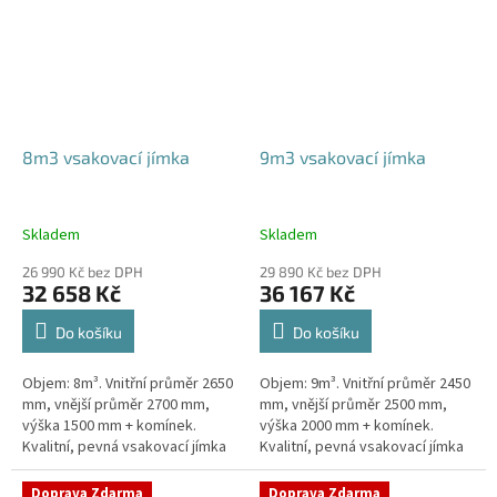
8m3 vsakovací jímka
9m3 vsakovací jímka
Skladem
Skladem
26 990 Kč bez DPH
29 890 Kč bez DPH
32 658 Kč
36 167 Kč
Do košíku
Do košíku
Objem: 8m³. Vnitřní průměr 2650
Objem: 9m³. Vnitřní průměr 2450
mm, vnější průměr 2700 mm,
mm, vnější průměr 2500 mm,
výška 1500 mm + komínek.
výška 2000 mm + komínek.
Kvalitní, pevná vsakovací jímka
Kvalitní, pevná vsakovací jímka
(nádrž) bez potřeby
(nádrž) bez potřeby
obetonování Průměr přítoku a
obetonování Průměr přítoku a
Doprava Zdarma
Doprava Zdarma