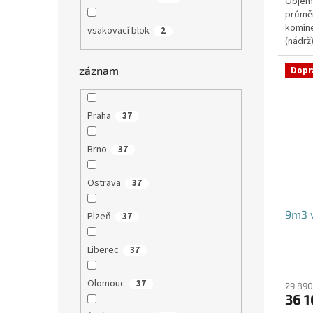
Objem:
průmě
komíne
vsakovací blok
2
(nádrž
přítoku
záznam
Dopr
Praha
37
Brno
37
Ostrava
37
9m3 v
Plzeň
37
Liberec
37
Olomouc
37
29 890
36 1