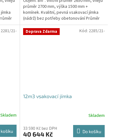
, vnější
Objem: 8m³. Vnitřní průměr 2650 mm, vnější
průměr 2700 mm, výška 1500 mm +
 jímka
komínek. Kvalitní, pevná vsakovací jímka
Průměr
(nádrž) bez potřeby obetonování Průměr
přítoku a odtoku +...
:
2281/21-
Kód:
2285/21-
Doprava Zdarma
12m3 vsakovací jímka
Skladem
Skladem
Průměrné
hodnocení
produktu
33 590 Kč bez DPH
 košíku
Do košíku
40 644 Kč
je