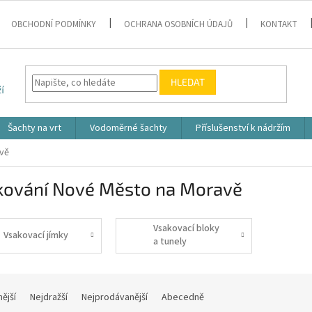
OBCHODNÍ PODMÍNKY
OCHRANA OSOBNÍCH ÚDAJŮ
KONTAKT
HLEDAT
Šachty na vrt
Vodoměrné šachty
Příslušenství k nádržím
vě
kování Nové Město na Moravě
Vsakovací bloky
Vsakovací jímky
a tunely
nější
Nejdražší
Nejprodávanější
Abecedně