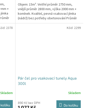
5,0
 mm,
Objem: 15m³. Vnitřní průměr 2750 mm,
z
0 mm +
vnější průměr 2800 mm, výška 2000 mm +
5
 jímka
komínek. Kvalitní, pevná vsakovací jímka
hvězdiček.
Průměr
(nádrž) bez potřeby obetonování Průměr
přítoku a odtoku +...
Kód:
2378
Kód:
2299
Pár čel pro vsakovací tunely Aqua
300l
Skladem
Skladem
890 Kč bez DPH
 košíku
Do košíku
1 077 Kč