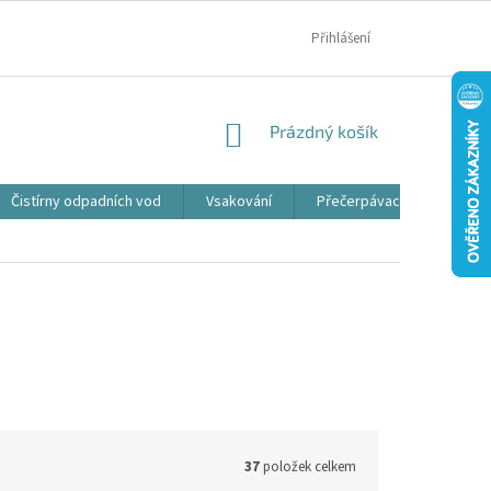
MOJE OBJEDNÁVKA
Přihlášení
NÁKUPNÍ
Prázdný košík
KOŠÍK
Čistírny odpadních vod
Vsakování
Přečerpávací jímky
37
položek celkem