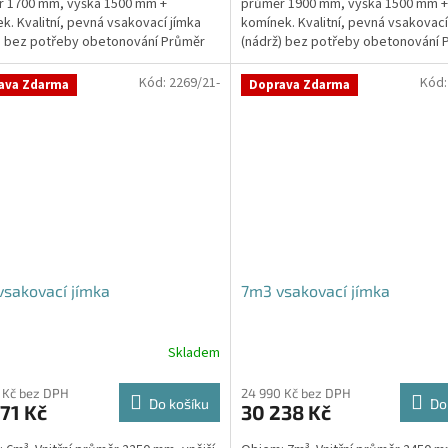
r 1700 mm, výška 1500 mm +
průměr 1900 mm, výška 1500 mm +
k. Kvalitní, pevná vsakovací jímka
komínek. Kvalitní, pevná vsakovací
) bez potřeby obetonování Průměr
(nádrž) bez potřeby obetonování 
 a odtoku +...
přítoku a odtoku +...
Kód:
2269/21-
Kód
ava Zdarma
Doprava Zdarma
sakovací jímka
7m3 vsakovací jímka
Skladem
 Kč bez DPH
24 990 Kč bez DPH
Do košíku
Do
71 Kč
30 238 Kč