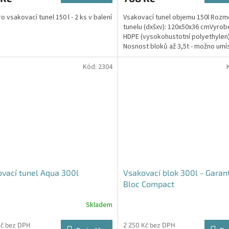
4,6
o vsakovací tunel 150 l - 2 ks v balení
Vsakovací tunel objemu 150l Rozm
z
tunelu (dxšxv): 120x50x36 cmVyrob
5
HDPE (vysokohustotní polyethylen
hvězdiček.
Nosnost bloků až 3,5t - možno umí
parkovací stání do...
Kód:
2304
vací tunel Aqua 300l
Vsakovací blok 300l - Garan
Bloc Compact
Skladem
Průměrné
hodnocení
produktu
Kč bez DPH
2 250 Kč bez DPH