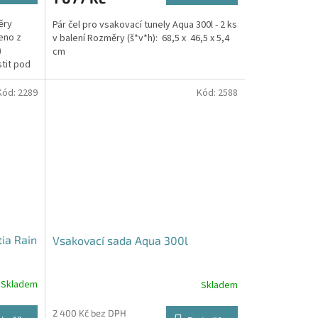
ěry
Pár čel pro vsakovací tunely Aqua 300l - 2 ks
eno z
v balení Rozměry (š*v*h): 68,5 x 46,5 x 5,4
)
cm
stit pod
Kód:
2289
Kód:
2588
tia Rain
Vsakovací sada Aqua 300l
Skladem
Skladem
Průměrné
hodnocení
produktu
2 400 Kč bez DPH