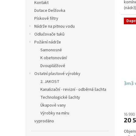
komíne
hvězdi
Kontakt
(nádrž
Dotace Dešťovka
přítoku
Pískové filtry
Dopr
Nádrže na pitnou vodu
Odlučovače tuků
Požární nádrže
Samonosné
K obetonování
Dvouplášťové
Ostatní plastové výrobky
2. JAKOST
3m3 v
Kanalizační - revizní - odběrná šachta
Technologické šachty
Úkapové vany
Výrobky na míru
16 990
20 5
vyprodáno
Objem: