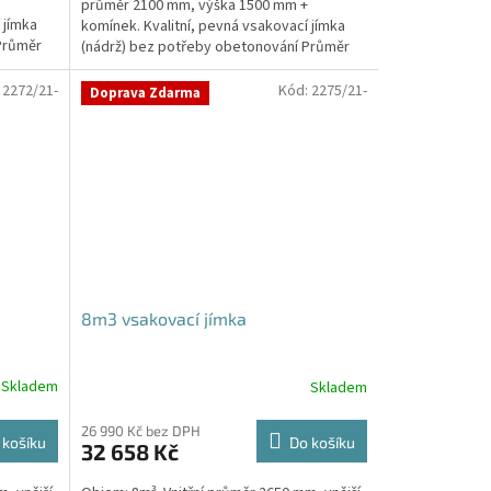
průměr 2100 mm, výška 1500 mm +
5
 jímka
komínek. Kvalitní, pevná vsakovací jímka
hvězdiček.
Průměr
(nádrž) bez potřeby obetonování Průměr
přítoku a odtoku +...
:
2272/21-
Kód:
2275/21-
Doprava Zdarma
8m3 vsakovací jímka
Skladem
Skladem
26 990 Kč bez DPH
 košíku
Do košíku
32 658 Kč