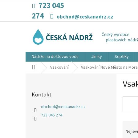
Přejít
723 045
na
274
obsah
obchod@ceskanadrz.cz
Nádrže na dešťovou vodu
Jímky
Septiky
Domů
Vsakování
Vsakování Nové Město na Mora
P
Vsa
o
s
Kontakt
t
r
obchod
@
ceskanadrz.cz
a
723 045 274
n
Ř
n
a
í
Nejlev
z