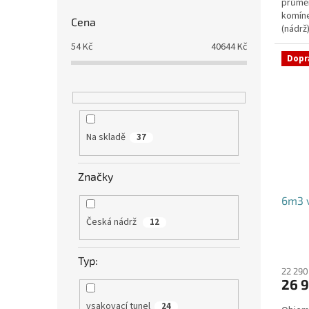
průmě
komíne
Cena
(nádrž
přítoku
54
Kč
40644
Kč
Dopr
Na skladě
37
Značky
6m3 v
Česká nádrž
12
Typ:
22 290
26 9
vsakovací tunel
24