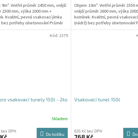
 9m³. Vnitřní průměr 2450 mm, vnější
Objem: 10m³. Vnitřní průměr 2550
z
r 2500 mm, výška 2000 mm +
vnější průměr 2600 mm, výška 200
5
k. Kvalitní, pevná vsakovací jímka
komínek. Kvalitní, pevná vsakovací
hvězdiček.
) bez potřeby obetonování Průměr
(nádrž) bez potřeby obetonování 
 a odtoku +...
přítoku a odtoku +...
Kód:
2379
pro vsakovací tunely 150l - 2ks
Vsakovací tunel 150l
Skladem
Průměrné
hodnocení
produktu
 bez DPH
635 Kč bez DPH
Do košíku
Do
 Kč
768 Kč
je