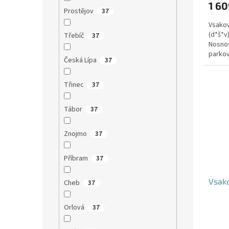
1 60
Prostějov
37
Vsakov
(d*š*v
Třebíč
37
Nosnos
parkov
Česká Lípa
37
Třinec
37
Tábor
37
Znojmo
37
Příbram
37
Vsako
Cheb
37
Orlová
37
Průmě
hodno