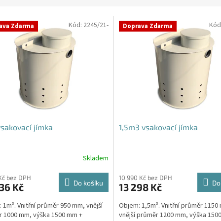
Kód:
2245/21-
Kód
ava Zdarma
Doprava Zdarma
sakovací jímka
1,5m3 vsakovací jímka
Skladem
rné
cení
ktu
Kč bez DPH
10 990 Kč bez DPH
Do košíku
Do
36 Kč
13 298 Kč
 1m³. Vnitřní průměr 950 mm, vnější
Objem: 1,5m³. Vnitřní průměr 1150
r 1000 mm, výška 1500 mm +
vnější průměr 1200 mm, výška 150