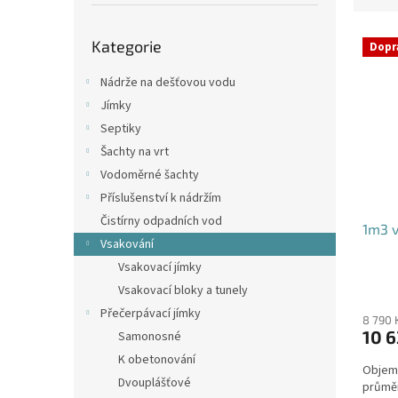
p
e
a
Přeskočit
V
n
n
Kategorie
kategorie
Dopr
ý
í
e
p
p
l
Nádrže na dešťovou vodu
i
r
Jímky
s
o
Septiky
p
d
Šachty na vrt
r
u
o
k
Vodoměrné šachty
d
t
Příslušenství k nádržím
u
ů
Čistírny odpadních vod
1m3 v
k
Vsakování
t
Vsakovací jímky
ů
Průmě
Vsakovací bloky a tunely
hodno
Přečerpávací jímky
produ
8 790 
10 6
Samonosné
je
4,4
K obetonování
Objem:
z
Dvouplášťové
průmě
5