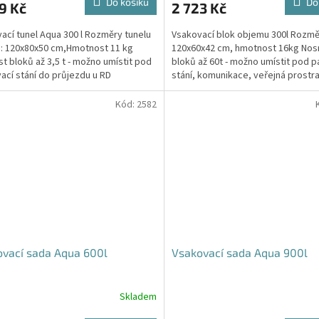
Do košíku
Do
9 Kč
2 723 Kč
je
4,5
ací tunel Aqua 300 l Rozměry tunelu
Vsakovací blok objemu 300l Rozmě
z
): 120x80x50 cm,Hmotnost 11 kg
120x60x42 cm, hmotnost 16kg Nos
5
t bloků až 3,5 t - možno umístit pod
bloků až 60t - možno umístit pod p
hvězdiček.
ací stání do průjezdu u RD
stání, komunikace, veřejná prostra
Cena včetně...
Kód:
2582
vací sada Aqua 600l
Vsakovací sada Aqua 900l
Skladem
rné
Průměrné
cení
hodnocení