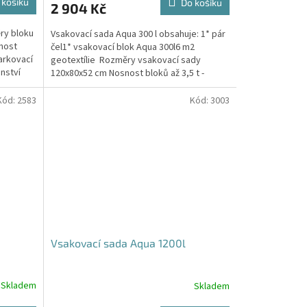
 košíku
Do košíku
2 904 Kč
je
5,0
ry bloku
Vsakovací sada Aqua 300 l obsahuje: 1* pár
z
nost
čel1* vsakovací blok Aqua 300l6 m2
5
arkovací
geotextílie Rozměry vsakovací sady
hvězdiček.
nství
120x80x52 cm Nosnost bloků až 3,5 t -
možno umístit pod...
Kód:
2583
Kód:
3003
Vsakovací sada Aqua 1200l
Skladem
Skladem