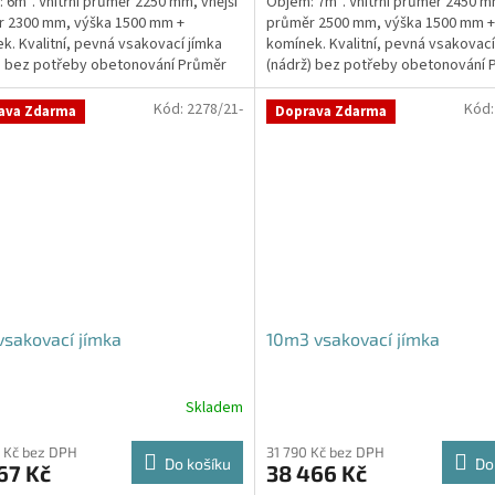
 6m³. Vnitřní průměr 2250 mm, vnější
Objem: 7m³. Vnitřní průměr 2450 mm
r 2300 mm, výška 1500 mm +
průměr 2500 mm, výška 1500 mm +
k. Kvalitní, pevná vsakovací jímka
komínek. Kvalitní, pevná vsakovací
) bez potřeby obetonování Průměr
(nádrž) bez potřeby obetonování 
 a odtoku +...
přítoku a odtoku +...
Kód:
2278/21-
Kód
ava Zdarma
Doprava Zdarma
sakovací jímka
10m3 vsakovací jímka
Skladem
Průměrné
hodnocení
produktu
 Kč bez DPH
31 790 Kč bez DPH
Do košíku
Do
67 Kč
38 466 Kč
je
5,0