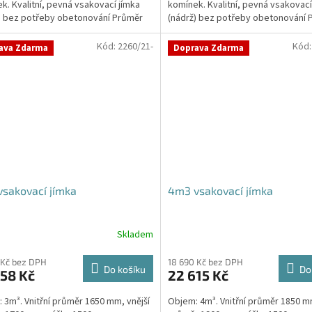
k. Kvalitní, pevná vsakovací jímka
komínek. Kvalitní, pevná vsakovací
ček.
) bez potřeby obetonování Průměr
(nádrž) bez potřeby obetonování 
 a odtoku +...
přítoku a odtoku +...
Kód:
2260/21-
Kód
ava Zdarma
Doprava Zdarma
sakovací jímka
4m3 vsakovací jímka
Skladem
 Kč bez DPH
18 690 Kč bez DPH
Do košíku
Do
58 Kč
22 615 Kč
 3m³. Vnitřní průměr 1650 mm, vnější
Objem: 4m³. Vnitřní průměr 1850 mm