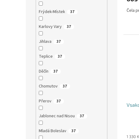
Čela pr
Frýdek-Místek
37
Karlovy Vary
37
Jihlava
37
Teplice
37
Děčín
37
Chomutov
37
Přerov
37
Vsako
Jablonec nad Nisou
37
Mladá Boleslav
37
1 330 