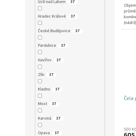
Ústí nad Labem
37
Objem:
průmě
Hradec Králové
37
komíne
(nádrž
přítoku
České Budějovice
37
Pardubice
37
Havířov
37
Zlín
37
Kladno
37
Čela 
Most
37
Karviná
37
500 Kč
Opava
37
605