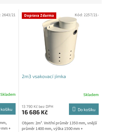
:
2643/21
Kód:
2257/21-
Doprava Zdarma
2m3 vsakovací jímka
Skladem
Skladem
Průměrné
hodnocení
produktu
13 790 Kč bez DPH
 košíku
Do košíku
16 686 Kč
je
4,8
 mm,
Objem: 2m³. Vnitřní průměr 1350 mm, vnější
z
0 mm +
průměr 1400 mm, výška 1500 mm +
5