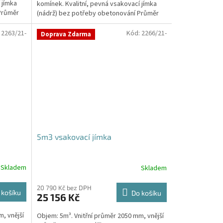
 jímka
komínek. Kvalitní, pevná vsakovací jímka
hvězdiček.
Průměr
(nádrž) bez potřeby obetonování Průměr
přítoku a odtoku +...
:
2263/21-
Kód:
2266/21-
Doprava Zdarma
5m3 vsakovací jímka
Skladem
Skladem
Průměrné
hodnocení
produktu
20 790 Kč bez DPH
 košíku
Do košíku
25 156 Kč
je
5,0
, vnější
Objem: 5m³. Vnitřní průměr 2050 mm, vnější
z