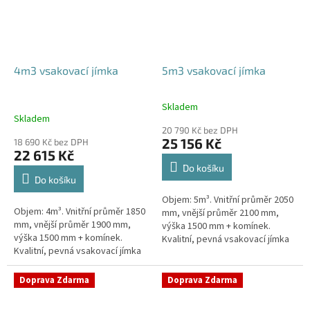
4m3 vsakovací jímka
5m3 vsakovací jímka
Skladem
Průměrné
Skladem
hodnocení
20 790 Kč bez DPH
produktu
25 156 Kč
18 690 Kč bez DPH
je
22 615 Kč
5,0
Do košíku
z
Do košíku
5
Objem: 5m³. Vnitřní průměr 2050
hvězdiček.
Objem: 4m³. Vnitřní průměr 1850
mm, vnější průměr 2100 mm,
mm, vnější průměr 1900 mm,
výška 1500 mm + komínek.
výška 1500 mm + komínek.
Kvalitní, pevná vsakovací jímka
Kvalitní, pevná vsakovací jímka
(nádrž) bez potřeby
(nádrž) bez potřeby
obetonování Průměr přítoku a
obetonování Průměr přítoku a
odtoku +...
Doprava Zdarma
Doprava Zdarma
odtoku +...