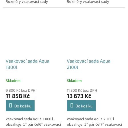
Rozměry vsakovací sady
Rozměry vsakovací sady
480x80x52 cm Nosnost bloků až
600x80x52 cm Nosnost bloků až
3,5 t -...
3,5 t -...
Vsakovací sada Aqua
Vsakovací sada Aqua
1800l
2100l
Skladem
Skladem
9 800 Kč bez DPH
11 300 Kč bez DPH
11 858 Kč
13 673 Kč
Do košíku
Do košíku
Vsakovací sada Aqua 1 800 l
Vsakovací sada Aqua 2 100 l
obsahuje: 1* pár čel6* vsakovací
obsahuje: 1* pár čel7* vsakovací