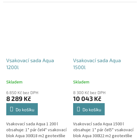
240x80x52 cm Nesedí vám
360x80x52 cm Nesedí vám
rozměr tohoto...
rozměr tohoto...
Vsakovací sada Aqua
Vsakovací sada Aqua
1200l
1500l
Skladem
Skladem
6 850 Kč bez DPH
8 300 Kč bez DPH
8 289 Kč
10 043 Kč
Do košíku
Do košíku
Vsakovací sada Aqua 1 200 l
Vsakovací sada Aqua 1500 l
obsahuje: 1* pár čel4* vsakovací
obsahuje: 1* pár čel5* vsakovací
blok Aqua 300l18 m2 geotextílie
blok Aqua 300l22 m2 geotextílie