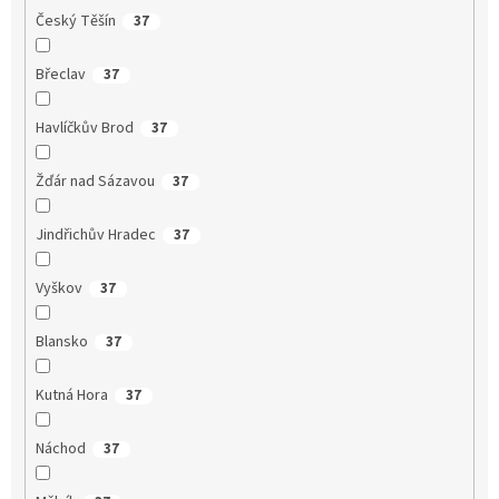
Český Těšín
37
Břeclav
37
Havlíčkův Brod
37
Žďár nad Sázavou
37
Jindřichův Hradec
37
Vyškov
37
Blansko
37
Kutná Hora
37
Náchod
37