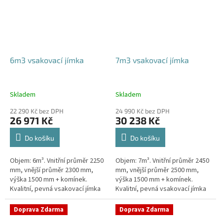
6m3 vsakovací jímka
7m3 vsakovací jímka
Skladem
Skladem
22 290 Kč bez DPH
24 990 Kč bez DPH
26 971 Kč
30 238 Kč
Do košíku
Do košíku
Objem: 6m³. Vnitřní průměr 2250
Objem: 7m³. Vnitřní průměr 2450
mm, vnější průměr 2300 mm,
mm, vnější průměr 2500 mm,
výška 1500 mm + komínek.
výška 1500 mm + komínek.
Kvalitní, pevná vsakovací jímka
Kvalitní, pevná vsakovací jímka
(nádrž) bez potřeby
(nádrž) bez potřeby
obetonování Průměr přítoku a
obetonování Průměr přítoku a
Doprava Zdarma
Doprava Zdarma
odtoku +...
odtoku +...