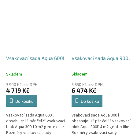
parkovací stání, komunikace,
120x80x52 cm Nosnost bloků až
veřejná prostranství Cena
3,5 t - možno umístit pod...
včetně...
Vsakovací sada Aqua 600l
Vsakovací sada Aqua 900l
Skladem
Skladem
Průměrné
Průměrné
hodnocení
hodnocení
3 900 Kč bez DPH
5 350 Kč bez DPH
produktu
produktu
4 719 Kč
6 474 Kč
je
je
5,0
5,0
Do košíku
Do košíku
z
z
5
5
Vsakovací sada Aqua 600 l
Vsakovací sada Aqua 900 l
hvězdiček.
hvězdiček.
obsahuje: 1* pár čel2* vsakovací
obsahuje: 1* pár čel3* vsakovací
blok Aqua 300l10 m2 geotextílie
blok Aqua 300l14 m2 geotextílie
Rozměry vsakovací sady
Rozměry vsakovací sady