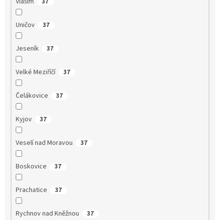
Vlašim
37
Uničov
37
Jeseník
37
Velké Meziříčí
37
Čelákovice
37
Kyjov
37
Veselí nad Moravou
37
Boskovice
37
Prachatice
37
Rychnov nad Kněžnou
37