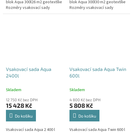
blok Aqua 300l26 m2 geotextílie
blok Aqua 300l30 m2 geotextílie
Rozměry vsakovací sady
Rozměry vsakovací sady
720x80x52 cm Nosnost bloků až
840x80x52 cm Nosnost bloků až
3,5 t - možno umístit pod...
3,5 t - možno umístit pod...
Vsakovací sada Aqua
Vsakovací sada Aqua Twin
2400l
600l
Skladem
Skladem
12 750 Kč bez DPH
4 800 Kč bez DPH
15 428 Kč
5 808 Kč
Do košíku
Do košíku
Vsakovací sada Aqua 2 400 l
Vsakovací sada Aqua Twin 600 l