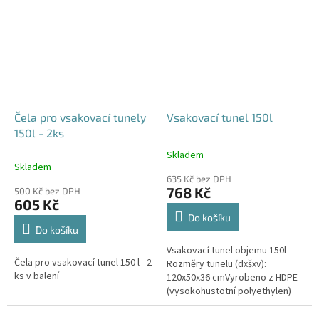
odtoku +...
odtoku +...
Čela pro vsakovací tunely
Vsakovací tunel 150l
150l - 2ks
Skladem
Průměrné
Skladem
hodnocení
635 Kč bez DPH
produktu
768 Kč
500 Kč bez DPH
je
605 Kč
4,6
Do košíku
z
Do košíku
5
Vsakovací tunel objemu 150l
hvězdiček.
Čela pro vsakovací tunel 150 l - 2
Rozměry tunelu (dxšxv):
ks v balení
120x50x36 cmVyrobeno z HDPE
(vysokohustotní polyethylen)
Nosnost bloků až 3,5t - možno
umístit pod parkovací stání do...