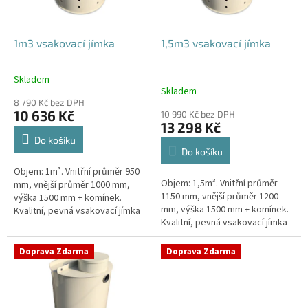
r
o
d
1m3 vsakovací jímka
1,5m3 vsakovací jímka
u
k
Skladem
Průměrné
t
Skladem
hodnocení
ů
8 790 Kč bez DPH
produktu
10 636 Kč
10 990 Kč bez DPH
je
13 298 Kč
4,4
Do košíku
z
Do košíku
5
Objem: 1m³. Vnitřní průměr 950
hvězdiček.
Objem: 1,5m³. Vnitřní průměr
mm, vnější průměr 1000 mm,
1150 mm, vnější průměr 1200
výška 1500 mm + komínek.
mm, výška 1500 mm + komínek.
Kvalitní, pevná vsakovací jímka
Kvalitní, pevná vsakovací jímka
(nádrž) bez potřeby
(nádrž) bez potřeby
obetonování Průměr přítoku a
obetonování Průměr přítoku a
odtoku +...
Doprava Zdarma
Doprava Zdarma
odtoku +...