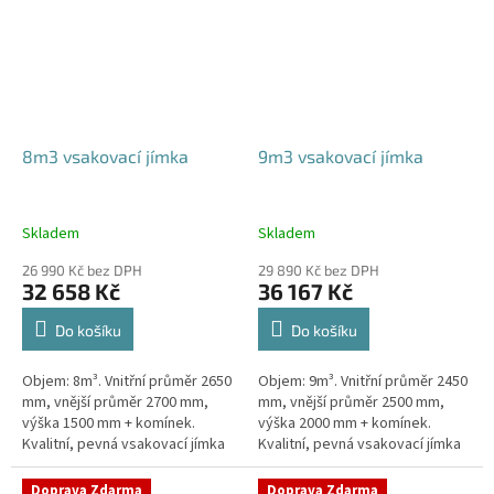
8m3 vsakovací jímka
9m3 vsakovací jímka
Skladem
Skladem
26 990 Kč bez DPH
29 890 Kč bez DPH
32 658 Kč
36 167 Kč
Do košíku
Do košíku
Objem: 8m³. Vnitřní průměr 2650
Objem: 9m³. Vnitřní průměr 2450
mm, vnější průměr 2700 mm,
mm, vnější průměr 2500 mm,
výška 1500 mm + komínek.
výška 2000 mm + komínek.
Kvalitní, pevná vsakovací jímka
Kvalitní, pevná vsakovací jímka
(nádrž) bez potřeby
(nádrž) bez potřeby
obetonování Průměr přítoku a
obetonování Průměr přítoku a
Doprava Zdarma
Doprava Zdarma