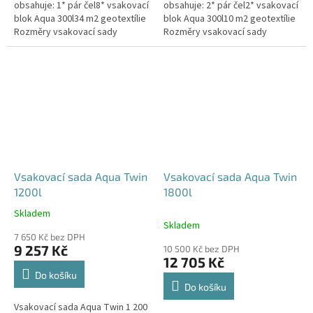
obsahuje: 1* pár čel8* vsakovací
obsahuje: 2* pár čel2* vsakovací
blok Aqua 300l34 m2 geotextílie
blok Aqua 300l10 m2 geotextílie
Rozměry vsakovací sady
Rozměry vsakovací sady
960x80x52 cm Nosnost bloků až
120x80x104 cm Nosnost bloků
3,5 t - možno umístit pod...
až 3,5 t - možno umístit pod...
Vsakovací sada Aqua Twin
Vsakovací sada Aqua Twin
1200l
1800l
Skladem
Průměrné
Skladem
hodnocení
7 650 Kč bez DPH
produktu
9 257 Kč
10 500 Kč bez DPH
je
12 705 Kč
5,0
Do košíku
z
Do košíku
5
Vsakovací sada Aqua Twin 1 200
hvězdiček.