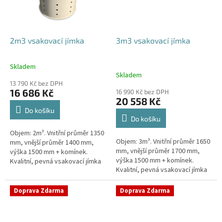
2m3 vsakovací jímka
3m3 vsakovací jímka
Skladem
Průměrné
Skladem
hodnocení
13 790 Kč bez DPH
produktu
16 686 Kč
16 990 Kč bez DPH
je
20 558 Kč
4,8
Do košíku
z
Do košíku
5
Objem: 2m³. Vnitřní průměr 1350
hvězdiček.
Objem: 3m³. Vnitřní průměr 1650
mm, vnější průměr 1400 mm,
mm, vnější průměr 1700 mm,
výška 1500 mm + komínek.
výška 1500 mm + komínek.
Kvalitní, pevná vsakovací jímka
Kvalitní, pevná vsakovací jímka
(nádrž) bez potřeby
(nádrž) bez potřeby
obetonování Průměr přítoku a
obetonování Průměr přítoku a
odtoku +...
Doprava Zdarma
Doprava Zdarma
odtoku +...