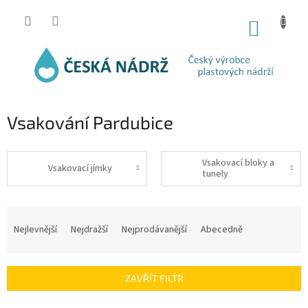
Přejít
na
NÁKUP
obsah
KOŠÍK
Vsakování Pardubice
Vsakovací bloky a
Vsakovací jímky
tunely
Ř
a
Nejlevnější
Nejdražší
Nejprodávanější
Abecedně
z
e
n
ZAVŘÍT FILTR
í
p