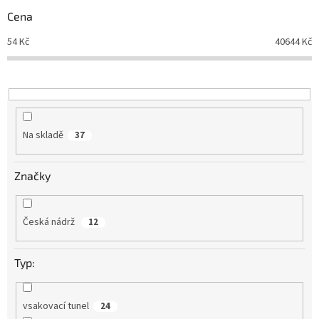
r
Cena
o
d
54
Kč
40644
Kč
u
k
t
ů
Na skladě
37
Značky
Česká nádrž
12
Typ:
vsakovací tunel
24