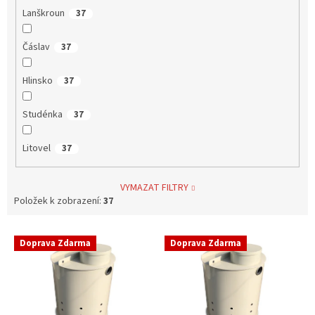
Lanškroun
37
Čáslav
37
Hlinsko
37
Studénka
37
Litovel
37
VYMAZAT FILTRY
Položek k zobrazení:
37
V
Doprava Zdarma
Doprava Zdarma
ý
p
i
s
p