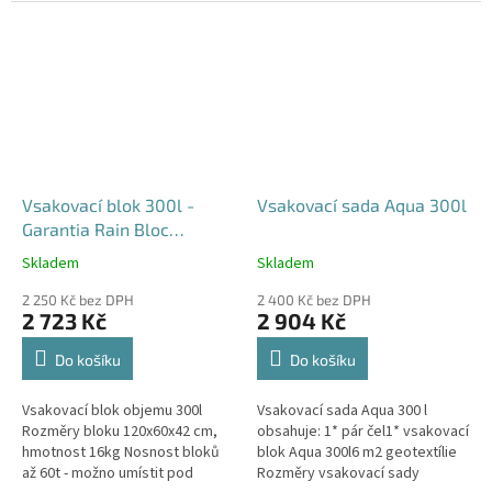
průjezdu u RD
Vsakovací blok 300l -
Vsakovací sada Aqua 300l
Garantia Rain Bloc
Compact
Skladem
Skladem
Průměrné
Průměrné
hodnocení
hodnocení
2 250 Kč bez DPH
2 400 Kč bez DPH
produktu
produktu
2 723 Kč
2 904 Kč
je
je
4,5
5,0
Do košíku
Do košíku
z
z
5
5
Vsakovací blok objemu 300l
Vsakovací sada Aqua 300 l
hvězdiček.
hvězdiček.
Rozměry bloku 120x60x42 cm,
obsahuje: 1* pár čel1* vsakovací
hmotnost 16kg Nosnost bloků
blok Aqua 300l6 m2 geotextílie
až 60t - možno umístit pod
Rozměry vsakovací sady