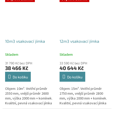
odtoku +...
odtoku +...
10m3 vsakovací jímka
12m3 vsakovací jímka
Skladem
Skladem
Průměrné
Průměrné
hodnocení
hodnocení
31 790 Kč bez DPH
33 590 Kč bez DPH
produktu
produktu
38 466 Kč
40 644 Kč
je
je
5,0
5,0
Do košíku
Do košíku
z
z
5
5
Objem: 10m³. Vnitřní průměr
Objem: 15m³. Vnitřní průměr
hvězdiček.
hvězdiček.
2550 mm, vnější průměr 2600
2750 mm, vnější průměr 2800
mm, výška 2000 mm + komínek.
mm, výška 2000 mm + komínek.
Kvalitní, pevná vsakovací jímka
Kvalitní, pevná vsakovací jímka
(nádrž) bez potřeby
(nádrž) bez potřeby
obetonování Průměr přítoku a
obetonování Průměr přítoku a