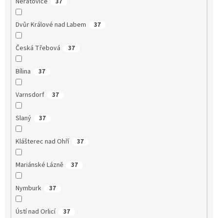
Neratovice
37
Dvůr Králové nad Labem
37
Česká Třebová
37
Bílina
37
Varnsdorf
37
Slaný
37
Klášterec nad Ohří
37
Mariánské Lázně
37
Nymburk
37
Ústí nad Orlicí
37