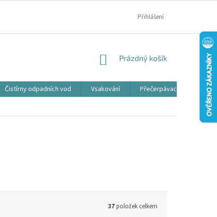
MOJE OBJEDNÁVKA
Přihlášení
NÁKUPNÍ
Prázdný košík
KOŠÍK
Čistírny odpadních vod
Vsakování
Přečerpávací jímky
37
položek celkem