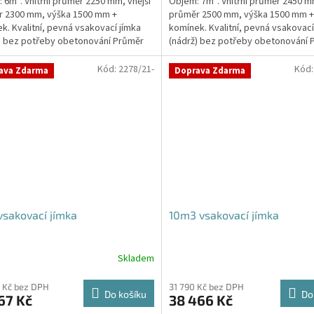
 6m³. Vnitřní průměr 2250 mm, vnější
Objem: 7m³. Vnitřní průměr 2450 mm
r 2300 mm, výška 1500 mm +
průměr 2500 mm, výška 1500 mm +
k. Kvalitní, pevná vsakovací jímka
komínek. Kvalitní, pevná vsakovací
) bez potřeby obetonování Průměr
(nádrž) bez potřeby obetonování 
 a odtoku +...
přítoku a odtoku +...
Kód:
2278/21-
Kód
ava Zdarma
Doprava Zdarma
sakovací jímka
10m3 vsakovací jímka
Skladem
Průměrné
hodnocení
produktu
 Kč bez DPH
31 790 Kč bez DPH
Do košíku
Do
67 Kč
38 466 Kč
je
5,0