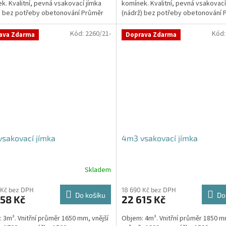
k. Kvalitní, pevná vsakovací jímka
komínek. Kvalitní, pevná vsakovací
ček.
) bez potřeby obetonování Průměr
(nádrž) bez potřeby obetonování 
 a odtoku +...
přítoku a odtoku +...
Kód:
2260/21-
Kód
ava Zdarma
Doprava Zdarma
sakovací jímka
4m3 vsakovací jímka
Skladem
 Kč bez DPH
18 690 Kč bez DPH
Do košíku
Do
58 Kč
22 615 Kč
 3m³. Vnitřní průměr 1650 mm, vnější
Objem: 4m³. Vnitřní průměr 1850 mm