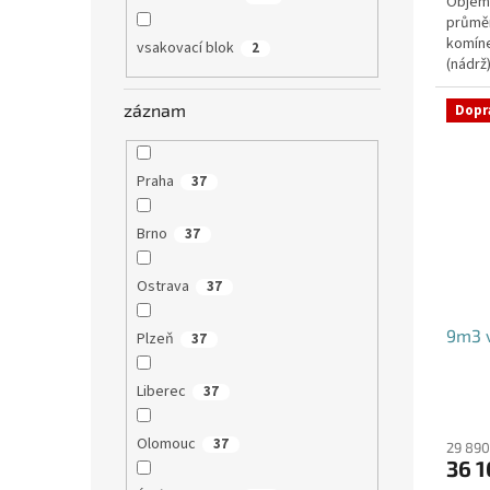
Objem:
průmě
komíne
vsakovací blok
2
(nádrž
přítoku
záznam
Dopr
Praha
37
Brno
37
Ostrava
37
9m3 v
Plzeň
37
Liberec
37
Olomouc
37
29 890
36 1