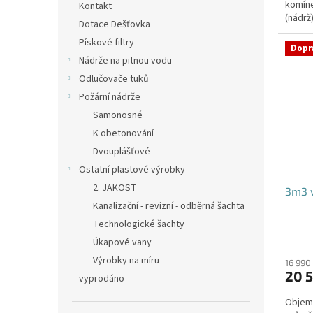
komíne
hvězdi
Kontakt
(nádrž
Dotace Dešťovka
přítoku
Pískové filtry
Dopr
Nádrže na pitnou vodu
Odlučovače tuků
Požární nádrže
Samonosné
K obetonování
Dvouplášťové
Ostatní plastové výrobky
2. JAKOST
3m3 v
Kanalizační - revizní - odběrná šachta
Technologické šachty
Úkapové vany
Výrobky na míru
16 990
20 5
vyprodáno
Objem: