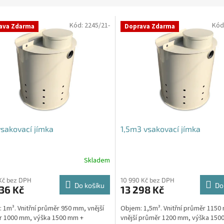
Kód:
2245/21-
Kód
ava Zdarma
Doprava Zdarma
sakovací jímka
1,5m3 vsakovací jímka
Skladem
rné
cení
ktu
Kč bez DPH
10 990 Kč bez DPH
Do košíku
Do
36 Kč
13 298 Kč
 1m³. Vnitřní průměr 950 mm, vnější
Objem: 1,5m³. Vnitřní průměr 1150
r 1000 mm, výška 1500 mm +
vnější průměr 1200 mm, výška 150