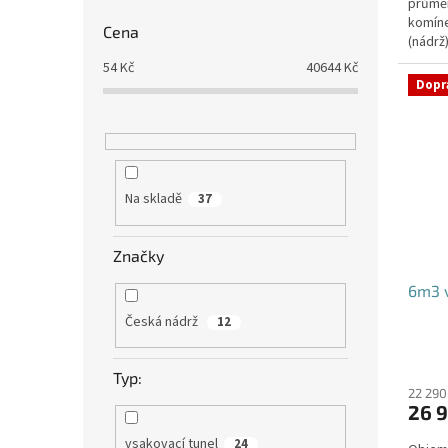
průmě
komíne
Cena
(nádrž
přítoku
54
Kč
40644
Kč
Dopr
Na skladě
37
Značky
6m3 v
Česká nádrž
12
Typ:
22 290
26 9
vsakovací tunel
24