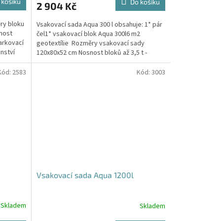
 košíku
Do košíku
2 904 Kč
je
5,0
ry bloku
Vsakovací sada Aqua 300 l obsahuje: 1* pár
z
nost
čel1* vsakovací blok Aqua 300l6 m2
5
arkovací
geotextílie Rozměry vsakovací sady
hvězdiček.
nství
120x80x52 cm Nosnost bloků až 3,5 t -
možno umístit pod...
Kód:
2583
Kód:
3003
Vsakovací sada Aqua 1200l
Skladem
Skladem