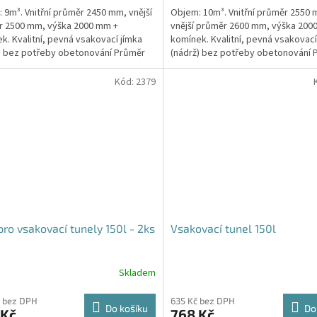
 9m³. Vnitřní průměr 2450 mm, vnější
Objem: 10m³. Vnitřní průměr 2550
z
r 2500 mm, výška 2000 mm +
vnější průměr 2600 mm, výška 200
5
k. Kvalitní, pevná vsakovací jímka
komínek. Kvalitní, pevná vsakovací
hvězdiček.
) bez potřeby obetonování Průměr
(nádrž) bez potřeby obetonování 
 a odtoku +...
přítoku a odtoku +...
Kód:
2379
pro vsakovací tunely 150l - 2ks
Vsakovací tunel 150l
Skladem
Průměrné
hodnocení
produktu
 bez DPH
635 Kč bez DPH
Do košíku
Do
 Kč
768 Kč
je