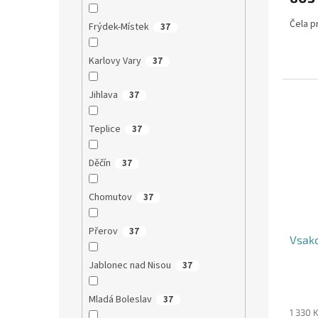
Čela pr
Frýdek-Místek
37
Karlovy Vary
37
Jihlava
37
Teplice
37
Děčín
37
Chomutov
37
Přerov
37
Vsako
Jablonec nad Nisou
37
Mladá Boleslav
37
1 330 