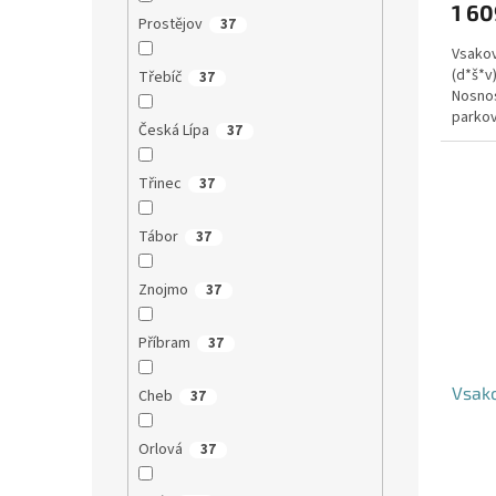
1 60
Prostějov
37
Vsakov
(d*š*v
Třebíč
37
Nosnos
parkov
Česká Lípa
37
Třinec
37
Tábor
37
Znojmo
37
Příbram
37
Vsako
Cheb
37
Orlová
37
Průmě
hodno