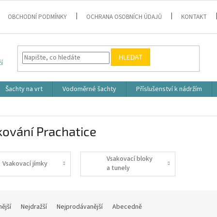
OBCHODNÍ PODMÍNKY
OCHRANA OSOBNÍCH ÚDAJŮ
KONTAKT
HLEDAT
Šachty na vrt
Vodoměrné šachty
Příslušenství k nádržím
ování Prachatice
Vsakovací bloky
Vsakovací jímky
a tunely
nější
Nejdražší
Nejprodávanější
Abecedně