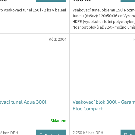
4,6
o vsakovací tunel 150 l - 2 ks v balení
Vsakovací tunel objemu 150l Rozm
z
tunelu (dxšxv): 120x50x36 cmVyrob
5
HDPE (vysokohustotní polyethylen
hvězdiček.
Nosnost bloků až 3,5t - možno umí
parkovací stání do...
Kód:
2304
vací tunel Aqua 300l
Vsakovací blok 300l - Garan
Bloc Compact
Skladem
Průměrné
hodnocení
produktu
Kč bez DPH
2 250 Kč bez DPH