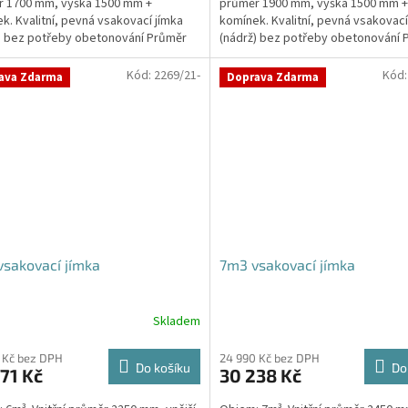
r 1700 mm, výška 1500 mm +
průměr 1900 mm, výška 1500 mm +
k. Kvalitní, pevná vsakovací jímka
komínek. Kvalitní, pevná vsakovací
) bez potřeby obetonování Průměr
(nádrž) bez potřeby obetonování 
 a odtoku +...
přítoku a odtoku +...
Kód:
2269/21-
Kód
ava Zdarma
Doprava Zdarma
sakovací jímka
7m3 vsakovací jímka
Skladem
 Kč bez DPH
24 990 Kč bez DPH
Do košíku
Do
71 Kč
30 238 Kč