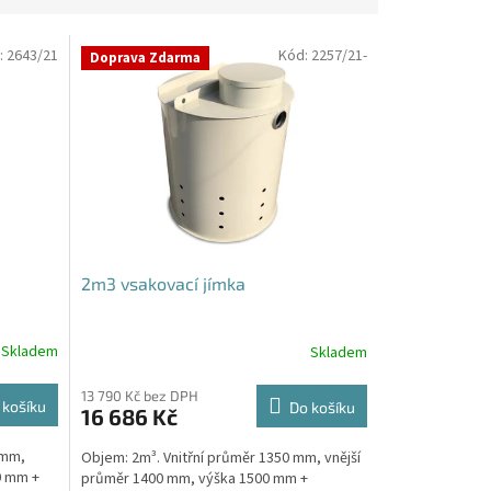
:
2643/21
Kód:
2257/21-
Doprava Zdarma
2m3 vsakovací jímka
Skladem
Skladem
Průměrné
hodnocení
produktu
13 790 Kč bez DPH
 košíku
Do košíku
16 686 Kč
je
4,8
 mm,
Objem: 2m³. Vnitřní průměr 1350 mm, vnější
z
0 mm +
průměr 1400 mm, výška 1500 mm +
5