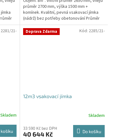
, vnější
Objem: 8m³. Vnitřní průměr 2650 mm, vnější
průměr 2700 mm, výška 1500 mm +
 jímka
komínek. Kvalitní, pevná vsakovací jímka
Průměr
(nádrž) bez potřeby obetonování Průměr
přítoku a odtoku +...
:
2281/21-
Kód:
2285/21-
Doprava Zdarma
12m3 vsakovací jímka
Skladem
Skladem
Průměrné
hodnocení
produktu
33 590 Kč bez DPH
 košíku
Do košíku
40 644 Kč
je