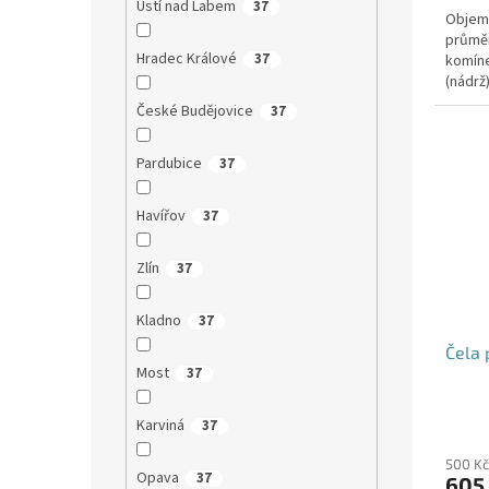
Ústí nad Labem
37
Objem:
průmě
Hradec Králové
37
komíne
(nádrž
přítoku
České Budějovice
37
Pardubice
37
Havířov
37
Zlín
37
Kladno
37
Čela 
Most
37
Karviná
37
500 Kč
Opava
37
605