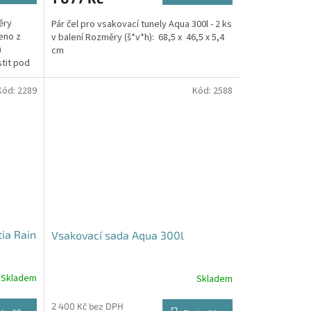
ěry
Pár čel pro vsakovací tunely Aqua 300l - 2 ks
eno z
v balení Rozměry (š*v*h): 68,5 x 46,5 x 5,4
)
cm
stit pod
Kód:
2289
Kód:
2588
tia Rain
Vsakovací sada Aqua 300l
Skladem
Skladem
Průměrné
hodnocení
produktu
2 400 Kč bez DPH