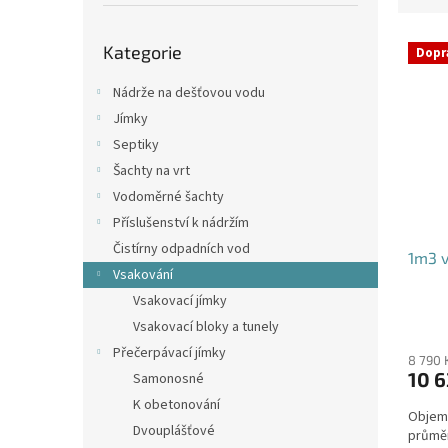
p
e
a
Přeskočit
V
n
n
Kategorie
kategorie
Dopr
ý
í
e
p
p
l
Nádrže na dešťovou vodu
i
r
Jímky
s
o
Septiky
p
d
Šachty na vrt
r
u
o
k
Vodoměrné šachty
d
t
Příslušenství k nádržím
u
ů
Čistírny odpadních vod
1m3 v
k
Vsakování
t
Vsakovací jímky
ů
Průmě
Vsakovací bloky a tunely
hodno
Přečerpávací jímky
produ
8 790 
10 6
Samonosné
je
4,4
K obetonování
Objem:
z
Dvouplášťové
průmě
5