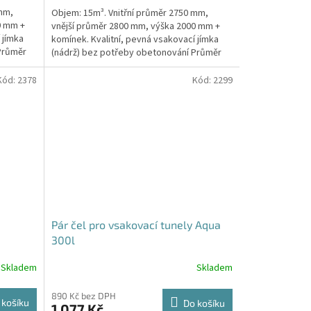
5,0
 mm,
Objem: 15m³. Vnitřní průměr 2750 mm,
z
0 mm +
vnější průměr 2800 mm, výška 2000 mm +
5
 jímka
komínek. Kvalitní, pevná vsakovací jímka
hvězdiček.
Průměr
(nádrž) bez potřeby obetonování Průměr
přítoku a odtoku +...
Kód:
2378
Kód:
2299
Pár čel pro vsakovací tunely Aqua
300l
Skladem
Skladem
890 Kč bez DPH
 košíku
Do košíku
1 077 Kč