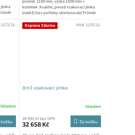
průměr 2100 mm, výška 1500 mm +
5
 jímka
komínek. Kvalitní, pevná vsakovací jímka
hvězdiček.
Průměr
(nádrž) bez potřeby obetonování Průměr
přítoku a odtoku +...
:
2272/21-
Kód:
2275/21-
Doprava Zdarma
8m3 vsakovací jímka
Skladem
Skladem
26 990 Kč bez DPH
 košíku
Do košíku
32 658 Kč