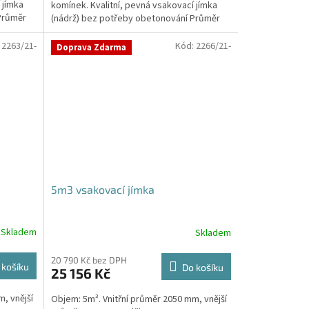
 jímka
komínek. Kvalitní, pevná vsakovací jímka
hvězdiček.
Průměr
(nádrž) bez potřeby obetonování Průměr
přítoku a odtoku +...
:
2263/21-
Kód:
2266/21-
Doprava Zdarma
5m3 vsakovací jímka
Skladem
Skladem
Průměrné
hodnocení
produktu
20 790 Kč bez DPH
 košíku
Do košíku
25 156 Kč
je
5,0
, vnější
Objem: 5m³. Vnitřní průměr 2050 mm, vnější
z