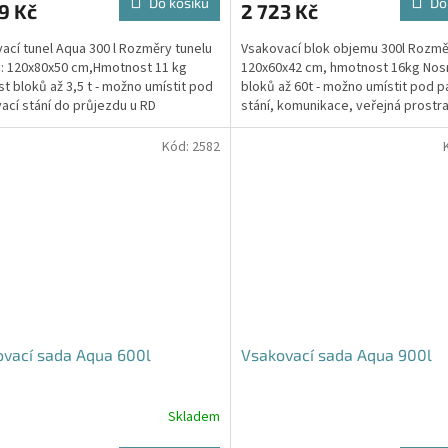
Do košíku
Do
9 Kč
2 723 Kč
je
4,5
ací tunel Aqua 300 l Rozměry tunelu
Vsakovací blok objemu 300l Rozmě
z
): 120x80x50 cm,Hmotnost 11 kg
120x60x42 cm, hmotnost 16kg Nos
5
t bloků až 3,5 t - možno umístit pod
bloků až 60t - možno umístit pod p
hvězdiček.
ací stání do průjezdu u RD
stání, komunikace, veřejná prostra
Cena včetně...
Kód:
2582
vací sada Aqua 600l
Vsakovací sada Aqua 900l
Skladem
rné
Průměrné
cení
hodnocení