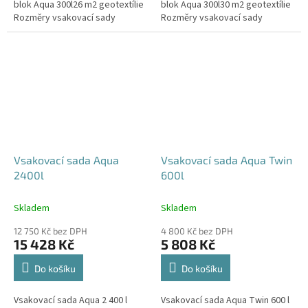
blok Aqua 300l26 m2 geotextílie
blok Aqua 300l30 m2 geotextílie
Rozměry vsakovací sady
Rozměry vsakovací sady
720x80x52 cm Nosnost bloků až
840x80x52 cm Nosnost bloků až
3,5 t - možno umístit pod...
3,5 t - možno umístit pod...
Vsakovací sada Aqua
Vsakovací sada Aqua Twin
2400l
600l
Skladem
Skladem
12 750 Kč bez DPH
4 800 Kč bez DPH
15 428 Kč
5 808 Kč
Do košíku
Do košíku
Vsakovací sada Aqua 2 400 l
Vsakovací sada Aqua Twin 600 l