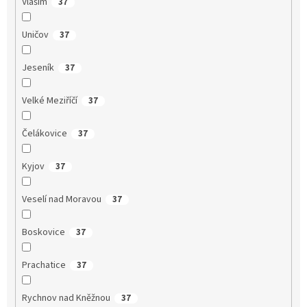
Vlašim
37
Uničov
37
Jeseník
37
Velké Meziříčí
37
Čelákovice
37
Kyjov
37
Veselí nad Moravou
37
Boskovice
37
Prachatice
37
Rychnov nad Kněžnou
37