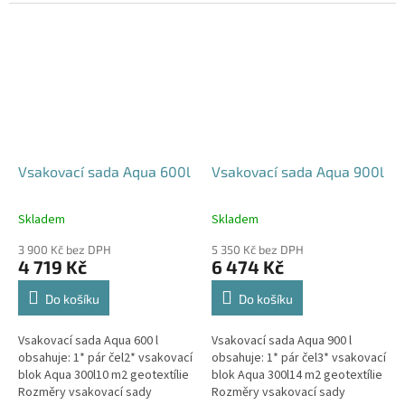
parkovací stání, komunikace,
120x80x52 cm Nosnost bloků až
veřejná prostranství Cena
3,5 t - možno umístit pod...
včetně...
Vsakovací sada Aqua 600l
Vsakovací sada Aqua 900l
Skladem
Skladem
Průměrné
Průměrné
hodnocení
hodnocení
3 900 Kč bez DPH
5 350 Kč bez DPH
produktu
produktu
4 719 Kč
6 474 Kč
je
je
5,0
5,0
Do košíku
Do košíku
z
z
5
5
Vsakovací sada Aqua 600 l
Vsakovací sada Aqua 900 l
hvězdiček.
hvězdiček.
obsahuje: 1* pár čel2* vsakovací
obsahuje: 1* pár čel3* vsakovací
blok Aqua 300l10 m2 geotextílie
blok Aqua 300l14 m2 geotextílie
Rozměry vsakovací sady
Rozměry vsakovací sady