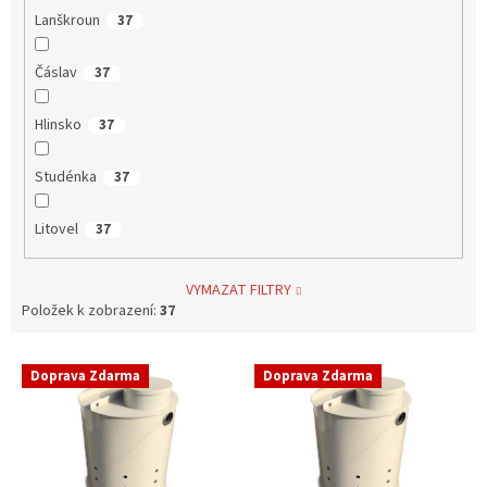
Lanškroun
37
Čáslav
37
Hlinsko
37
Studénka
37
Litovel
37
VYMAZAT FILTRY
Položek k zobrazení:
37
V
Doprava Zdarma
Doprava Zdarma
ý
p
i
s
p