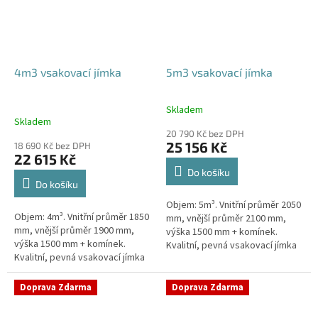
4m3 vsakovací jímka
5m3 vsakovací jímka
Skladem
Průměrné
Skladem
hodnocení
20 790 Kč bez DPH
produktu
25 156 Kč
18 690 Kč bez DPH
je
22 615 Kč
5,0
Do košíku
z
Do košíku
5
Objem: 5m³. Vnitřní průměr 2050
hvězdiček.
Objem: 4m³. Vnitřní průměr 1850
mm, vnější průměr 2100 mm,
mm, vnější průměr 1900 mm,
výška 1500 mm + komínek.
výška 1500 mm + komínek.
Kvalitní, pevná vsakovací jímka
Kvalitní, pevná vsakovací jímka
(nádrž) bez potřeby
(nádrž) bez potřeby
obetonování Průměr přítoku a
obetonování Průměr přítoku a
odtoku +...
Doprava Zdarma
Doprava Zdarma
odtoku +...