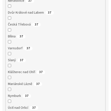
Neratovice
37
Dvůr Králové nad Labem
37
Česká Třebová
37
Bílina
37
Varnsdorf
37
Slaný
37
Klášterec nad Ohří
37
Mariánské Lázně
37
Nymburk
37
Ústí nad Orlicí
37