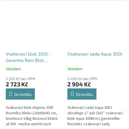
průjezdu u RD
Vsakovací blok 300l -
Vsakovací sada Aqua 300l
Garantia Rain Bloc
Compact
Skladem
Skladem
Průměrné
Průměrné
hodnocení
hodnocení
2 250 Kč bez DPH
2 400 Kč bez DPH
produktu
produktu
2 723 Kč
2 904 Kč
je
je
4,5
5,0
Do košíku
Do košíku
z
z
5
5
Vsakovací blok objemu 300l
Vsakovací sada Aqua 300 l
hvězdiček.
hvězdiček.
Rozměry bloku 120x60x42 cm,
obsahuje: 1* pár čel1* vsakovací
hmotnost 16kg Nosnost bloků
blok Aqua 300l6 m2 geotextílie
až 60t - možno umístit pod
Rozměry vsakovací sady