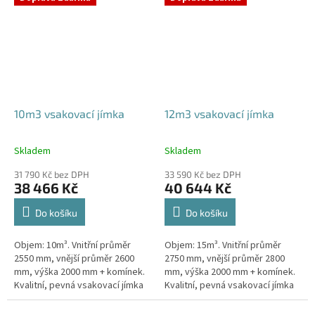
odtoku +...
odtoku +...
10m3 vsakovací jímka
12m3 vsakovací jímka
Skladem
Skladem
Průměrné
Průměrné
hodnocení
hodnocení
31 790 Kč bez DPH
33 590 Kč bez DPH
produktu
produktu
38 466 Kč
40 644 Kč
je
je
5,0
5,0
Do košíku
Do košíku
z
z
5
5
Objem: 10m³. Vnitřní průměr
Objem: 15m³. Vnitřní průměr
hvězdiček.
hvězdiček.
2550 mm, vnější průměr 2600
2750 mm, vnější průměr 2800
mm, výška 2000 mm + komínek.
mm, výška 2000 mm + komínek.
Kvalitní, pevná vsakovací jímka
Kvalitní, pevná vsakovací jímka
(nádrž) bez potřeby
(nádrž) bez potřeby
obetonování Průměr přítoku a
obetonování Průměr přítoku a