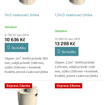
r
o
d
1m3 vsakovací jímka
1,5m3 vsakovací jímka
u
k
Skladem
Průměrné
t
Skladem
hodnocení
ů
8 790 Kč bez DPH
produktu
10 636 Kč
10 990 Kč bez DPH
je
13 298 Kč
4,4
Do košíku
z
Do košíku
5
Objem: 1m³. Vnitřní průměr 950
hvězdiček.
Objem: 1,5m³. Vnitřní průměr
mm, vnější průměr 1000 mm,
1150 mm, vnější průměr 1200
výška 1500 mm + komínek.
mm, výška 1500 mm + komínek.
Kvalitní, pevná vsakovací jímka
Kvalitní, pevná vsakovací jímka
(nádrž) bez potřeby
(nádrž) bez potřeby
obetonování Průměr přítoku a
obetonování Průměr přítoku a
odtoku +...
Doprava Zdarma
Doprava Zdarma
odtoku +...