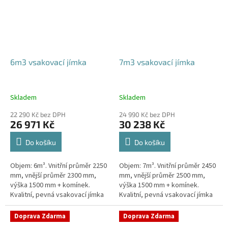
6m3 vsakovací jímka
7m3 vsakovací jímka
Skladem
Skladem
22 290 Kč bez DPH
24 990 Kč bez DPH
26 971 Kč
30 238 Kč
Do košíku
Do košíku
Objem: 6m³. Vnitřní průměr 2250
Objem: 7m³. Vnitřní průměr 2450
mm, vnější průměr 2300 mm,
mm, vnější průměr 2500 mm,
výška 1500 mm + komínek.
výška 1500 mm + komínek.
Kvalitní, pevná vsakovací jímka
Kvalitní, pevná vsakovací jímka
(nádrž) bez potřeby
(nádrž) bez potřeby
obetonování Průměr přítoku a
obetonování Průměr přítoku a
Doprava Zdarma
Doprava Zdarma
odtoku +...
odtoku +...