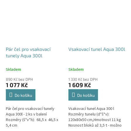
Pár čel pro vsakovací
Vsakovací tunel Aqua 300l
tunely Aqua 300l
Skladem
Skladem
890 Kč bez DPH
1 330 Kč bez DPH
1 077 Kč
1 609 Kč
Do košíku
Do košíku
Pár čel pro vsakovací tunely
Vsakovací tunel Aqua 300 l
Aqua 300l - 2 ks v balení
Rozměry tunelu (d*š*v):
Rozměry (š*v*h): 68,5 x 46,5 x
120x80x50 cm,Hmotnost 11 kg
5,4 cm
Nosnost bloků až 3,5 t - možno
umístit pod parkovací stání do