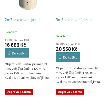
2m3 vsakovací jímka
3m3 vsakovací jímka
Skladem
Průměrné
Skladem
hodnocení
13 790 Kč bez DPH
produktu
16 686 Kč
16 990 Kč bez DPH
je
20 558 Kč
4,8
Do košíku
z
Do košíku
5
Objem: 2m³. Vnitřní průměr 1350
hvězdiček.
Objem: 3m³. Vnitřní průměr 1650
mm, vnější průměr 1400 mm,
mm, vnější průměr 1700 mm,
výška 1500 mm + komínek.
výška 1500 mm + komínek.
Kvalitní, pevná vsakovací jímka
Kvalitní, pevná vsakovací jímka
(nádrž) bez potřeby
(nádrž) bez potřeby
obetonování Průměr přítoku a
obetonování Průměr přítoku a
odtoku +...
Doprava Zdarma
Doprava Zdarma
odtoku +...