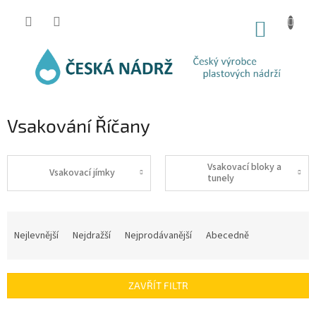
Přejít
na
NÁKUP
obsah
KOŠÍK
Vsakování Říčany
Vsakovací bloky a
Vsakovací jímky
tunely
Ř
a
Nejlevnější
Nejdražší
Nejprodávanější
Abecedně
z
e
n
ZAVŘÍT FILTR
í
p