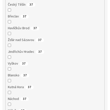
Český Těšín
37
Břeclav
37
Havlíčkův Brod
37
Žďár nad Sázavou
37
Jindřichův Hradec
37
Vyškov
37
Blansko
37
Kutná Hora
37
Náchod
37