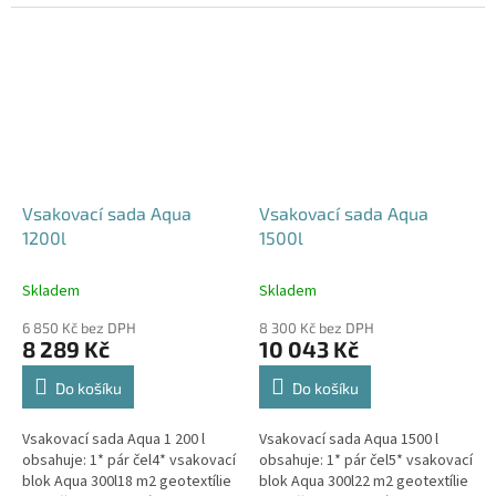
240x80x52 cm Nesedí vám
360x80x52 cm Nesedí vám
rozměr tohoto...
rozměr tohoto...
Vsakovací sada Aqua
Vsakovací sada Aqua
1200l
1500l
Skladem
Skladem
6 850 Kč bez DPH
8 300 Kč bez DPH
8 289 Kč
10 043 Kč
Do košíku
Do košíku
Vsakovací sada Aqua 1 200 l
Vsakovací sada Aqua 1500 l
obsahuje: 1* pár čel4* vsakovací
obsahuje: 1* pár čel5* vsakovací
blok Aqua 300l18 m2 geotextílie
blok Aqua 300l22 m2 geotextílie