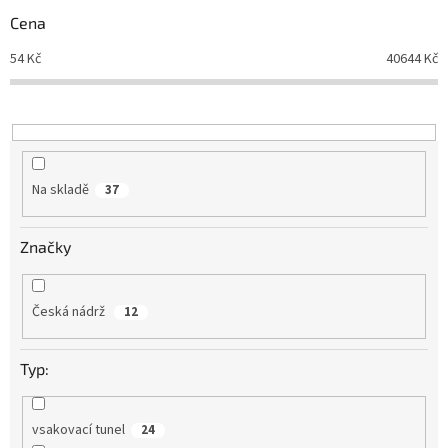
r
Cena
o
d
54
Kč
40644
Kč
u
k
t
ů
Na skladě
37
Značky
Česká nádrž
12
Typ:
vsakovací tunel
24