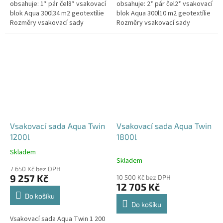
obsahuje: 1* pár čel8* vsakovací
obsahuje: 2* pár čel2* vsakovací
blok Aqua 300l34 m2 geotextílie
blok Aqua 300l10 m2 geotextílie
Rozměry vsakovací sady
Rozměry vsakovací sady
960x80x52 cm Nosnost bloků až
120x80x104 cm Nosnost bloků
3,5 t - možno umístit pod...
až 3,5 t - možno umístit pod...
Vsakovací sada Aqua Twin
Vsakovací sada Aqua Twin
1200l
1800l
Skladem
Průměrné
Skladem
hodnocení
7 650 Kč bez DPH
produktu
9 257 Kč
10 500 Kč bez DPH
je
12 705 Kč
5,0
Do košíku
z
Do košíku
5
Vsakovací sada Aqua Twin 1 200
hvězdiček.