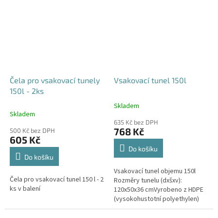
odtoku +...
odtoku +...
Čela pro vsakovací tunely
Vsakovací tunel 150l
150l - 2ks
Skladem
Průměrné
Skladem
hodnocení
635 Kč bez DPH
produktu
768 Kč
500 Kč bez DPH
je
605 Kč
4,6
Do košíku
z
Do košíku
5
Vsakovací tunel objemu 150l
hvězdiček.
Čela pro vsakovací tunel 150 l - 2
Rozměry tunelu (dxšxv):
ks v balení
120x50x36 cmVyrobeno z HDPE
(vysokohustotní polyethylen)
Nosnost bloků až 3,5t - možno
umístit pod parkovací stání do...