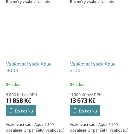
Rozměry vsakovací sady
Rozměry vsakovací sady
480x80x52 cm Nosnost bloků až
600x80x52 cm Nosnost bloků až
3,5 t -...
3,5 t -...
Vsakovací sada Aqua
Vsakovací sada Aqua
1800l
2100l
Skladem
Skladem
9 800 Kč bez DPH
11 300 Kč bez DPH
11 858 Kč
13 673 Kč
Do košíku
Do košíku
Vsakovací sada Aqua 1 800 l
Vsakovací sada Aqua 2 100 l
obsahuje: 1* pár čel6* vsakovací
obsahuje: 1* pár čel7* vsakovací