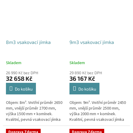
8m3 vsakovací jímka
9m3 vsakovací jímka
Skladem
Skladem
26 990 Kč bez DPH
29 890 Kč bez DPH
32 658 Kč
36 167 Kč
Do košíku
Do košíku
Objem: 8m³. Vnitřní průměr 2650
Objem: 9m³. Vnitřní průměr 2450
mm, vnější průměr 2700 mm,
mm, vnější průměr 2500 mm,
výška 1500 mm + komínek.
výška 2000 mm + komínek.
Kvalitní, pevná vsakovací jímka
Kvalitní, pevná vsakovací jímka
(nádrž) bez potřeby
(nádrž) bez potřeby
obetonování Průměr přítoku a
obetonování Průměr přítoku a
Doprava Zdarma
Doprava Zdarma