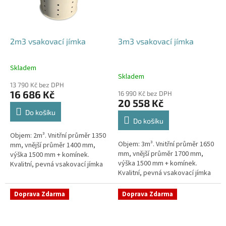
2m3 vsakovací jímka
3m3 vsakovací jímka
Skladem
Průměrné
Skladem
hodnocení
13 790 Kč bez DPH
produktu
16 686 Kč
16 990 Kč bez DPH
je
20 558 Kč
4,8
Do košíku
z
Do košíku
5
Objem: 2m³. Vnitřní průměr 1350
hvězdiček.
Objem: 3m³. Vnitřní průměr 1650
mm, vnější průměr 1400 mm,
mm, vnější průměr 1700 mm,
výška 1500 mm + komínek.
výška 1500 mm + komínek.
Kvalitní, pevná vsakovací jímka
Kvalitní, pevná vsakovací jímka
(nádrž) bez potřeby
(nádrž) bez potřeby
obetonování Průměr přítoku a
obetonování Průměr přítoku a
odtoku +...
Doprava Zdarma
Doprava Zdarma
odtoku +...