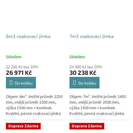
6m3 vsakovací jímka
7m3 vsakovací jímka
Skladem
Skladem
22 290 Kč bez DPH
24 990 Kč bez DPH
26 971 Kč
30 238 Kč
Do košíku
Do košíku
Objem: 6m³. Vnitřní průměr 2250
Objem: 7m³. Vnitřní průměr 2450
mm, vnější průměr 2300 mm,
mm, vnější průměr 2500 mm,
výška 1500 mm + komínek.
výška 1500 mm + komínek.
Kvalitní, pevná vsakovací jímka
Kvalitní, pevná vsakovací jímka
(nádrž) bez potřeby
(nádrž) bez potřeby
obetonování Průměr přítoku a
obetonování Průměr přítoku a
Doprava Zdarma
Doprava Zdarma
odtoku +...
odtoku +...