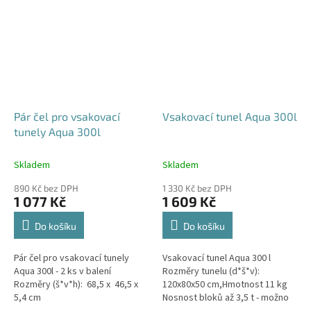
Pár čel pro vsakovací
Vsakovací tunel Aqua 300l
tunely Aqua 300l
Skladem
Skladem
890 Kč bez DPH
1 330 Kč bez DPH
1 077 Kč
1 609 Kč
Do košíku
Do košíku
Pár čel pro vsakovací tunely
Vsakovací tunel Aqua 300 l
Aqua 300l - 2 ks v balení
Rozměry tunelu (d*š*v):
Rozměry (š*v*h): 68,5 x 46,5 x
120x80x50 cm,Hmotnost 11 kg
5,4 cm
Nosnost bloků až 3,5 t - možno
umístit pod parkovací stání do