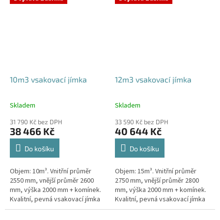
odtoku +...
odtoku +...
10m3 vsakovací jímka
12m3 vsakovací jímka
Skladem
Skladem
Průměrné
Průměrné
hodnocení
hodnocení
31 790 Kč bez DPH
33 590 Kč bez DPH
produktu
produktu
38 466 Kč
40 644 Kč
je
je
5,0
5,0
Do košíku
Do košíku
z
z
5
5
Objem: 10m³. Vnitřní průměr
Objem: 15m³. Vnitřní průměr
hvězdiček.
hvězdiček.
2550 mm, vnější průměr 2600
2750 mm, vnější průměr 2800
mm, výška 2000 mm + komínek.
mm, výška 2000 mm + komínek.
Kvalitní, pevná vsakovací jímka
Kvalitní, pevná vsakovací jímka
(nádrž) bez potřeby
(nádrž) bez potřeby
obetonování Průměr přítoku a
obetonování Průměr přítoku a