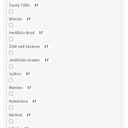
Český Těšín
37
Břeclav
37
Havlíčkův Brod
37
Žďár nad Sázavou
37
Jindřichův Hradec
37
Vyškov
37
Blansko
37
Kutná Hora
37
Náchod
37