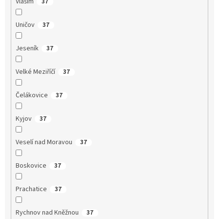
Vlašim
37
Uničov
37
Jeseník
37
Velké Meziříčí
37
Čelákovice
37
Kyjov
37
Veselí nad Moravou
37
Boskovice
37
Prachatice
37
Rychnov nad Kněžnou
37