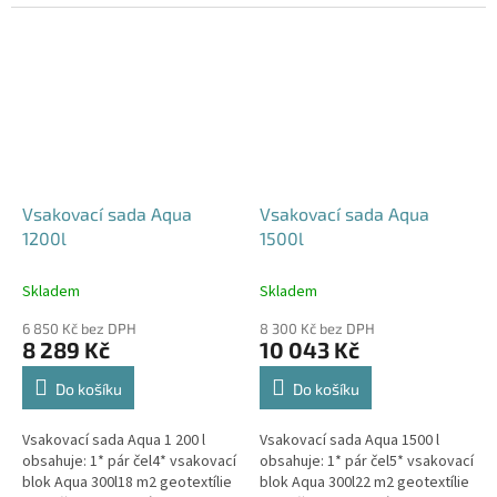
240x80x52 cm Nesedí vám
360x80x52 cm Nesedí vám
rozměr tohoto...
rozměr tohoto...
Vsakovací sada Aqua
Vsakovací sada Aqua
1200l
1500l
Skladem
Skladem
6 850 Kč bez DPH
8 300 Kč bez DPH
8 289 Kč
10 043 Kč
Do košíku
Do košíku
Vsakovací sada Aqua 1 200 l
Vsakovací sada Aqua 1500 l
obsahuje: 1* pár čel4* vsakovací
obsahuje: 1* pár čel5* vsakovací
blok Aqua 300l18 m2 geotextílie
blok Aqua 300l22 m2 geotextílie