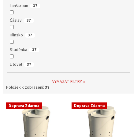
Lanškroun
37
Čáslav
37
Hlinsko
37
Studénka
37
Litovel
37
VYMAZAT FILTRY
Položek k zobrazení:
37
V
Doprava Zdarma
Doprava Zdarma
ý
p
i
s
p