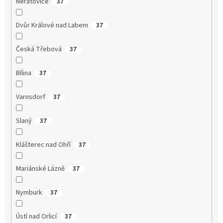
Neratovice
37
Dvůr Králové nad Labem
37
Česká Třebová
37
Bílina
37
Varnsdorf
37
Slaný
37
Klášterec nad Ohří
37
Mariánské Lázně
37
Nymburk
37
Ústí nad Orlicí
37