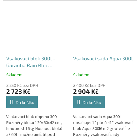
průjezdu u RD
Vsakovací blok 300l -
Vsakovací sada Aqua 300l
Garantia Rain Bloc
Compact
Skladem
Skladem
Průměrné
Průměrné
hodnocení
hodnocení
2 250 Kč bez DPH
2 400 Kč bez DPH
produktu
produktu
2 723 Kč
2 904 Kč
je
je
4,5
5,0
Do košíku
Do košíku
z
z
5
5
Vsakovací blok objemu 300l
Vsakovací sada Aqua 300 l
hvězdiček.
hvězdiček.
Rozměry bloku 120x60x42 cm,
obsahuje: 1* pár čel1* vsakovací
hmotnost 16kg Nosnost bloků
blok Aqua 300l6 m2 geotextílie
až 60t - možno umístit pod
Rozměry vsakovací sady