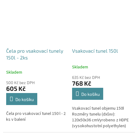
odtoku +...
odtoku +...
Čela pro vsakovací tunely
Vsakovací tunel 150l
150l - 2ks
Skladem
Průměrné
Skladem
hodnocení
635 Kč bez DPH
produktu
768 Kč
500 Kč bez DPH
je
605 Kč
4,6
Do košíku
z
Do košíku
5
Vsakovací tunel objemu 150l
hvězdiček.
Čela pro vsakovací tunel 150 l - 2
Rozměry tunelu (dxšxv):
ks v balení
120x50x36 cmVyrobeno z HDPE
(vysokohustotní polyethylen)
Nosnost bloků až 3,5t - možno
umístit pod parkovací stání do...