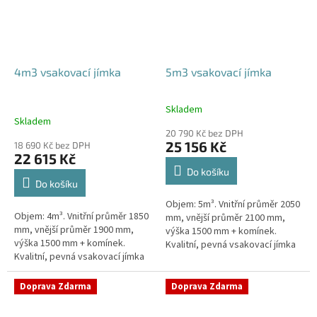
4m3 vsakovací jímka
5m3 vsakovací jímka
Skladem
Průměrné
Skladem
hodnocení
20 790 Kč bez DPH
produktu
25 156 Kč
18 690 Kč bez DPH
je
22 615 Kč
5,0
Do košíku
z
Do košíku
5
Objem: 5m³. Vnitřní průměr 2050
hvězdiček.
Objem: 4m³. Vnitřní průměr 1850
mm, vnější průměr 2100 mm,
mm, vnější průměr 1900 mm,
výška 1500 mm + komínek.
výška 1500 mm + komínek.
Kvalitní, pevná vsakovací jímka
Kvalitní, pevná vsakovací jímka
(nádrž) bez potřeby
(nádrž) bez potřeby
obetonování Průměr přítoku a
obetonování Průměr přítoku a
odtoku +...
Doprava Zdarma
Doprava Zdarma
odtoku +...