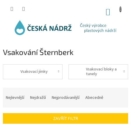
Přejít
na
NÁKUP
obsah
KOŠÍK
Vsakování Šternberk
Vsakovací bloky a
Vsakovací jímky
tunely
Ř
a
Nejlevnější
Nejdražší
Nejprodávanější
Abecedně
z
e
n
ZAVŘÍT FILTR
í
p