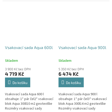
parkovací stání, komunikace,
120x80x52 cm Nosnost bloků až
veřejná prostranství Cena
3,5 t - možno umístit pod...
včetně...
Vsakovací sada Aqua 600l
Vsakovací sada Aqua 900l
Skladem
Skladem
Průměrné
Průměrné
hodnocení
hodnocení
3 900 Kč bez DPH
5 350 Kč bez DPH
produktu
produktu
4 719 Kč
6 474 Kč
je
je
5,0
5,0
Do košíku
Do košíku
z
z
5
5
Vsakovací sada Aqua 600 l
Vsakovací sada Aqua 900 l
hvězdiček.
hvězdiček.
obsahuje: 1* pár čel2* vsakovací
obsahuje: 1* pár čel3* vsakovací
blok Aqua 300l10 m2 geotextílie
blok Aqua 300l14 m2 geotextílie
Rozměry vsakovací sady
Rozměry vsakovací sady