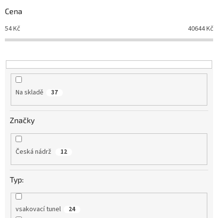
r
Cena
o
d
54
Kč
40644
Kč
u
k
t
ů
Na skladě
37
Značky
Česká nádrž
12
Typ:
vsakovací tunel
24