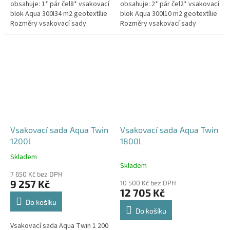
obsahuje: 1* pár čel8* vsakovací
obsahuje: 2* pár čel2* vsakovací
blok Aqua 300l34 m2 geotextílie
blok Aqua 300l10 m2 geotextílie
Rozměry vsakovací sady
Rozměry vsakovací sady
960x80x52 cm Nosnost bloků až
120x80x104 cm Nosnost bloků
3,5 t - možno umístit pod...
až 3,5 t - možno umístit pod...
Vsakovací sada Aqua Twin
Vsakovací sada Aqua Twin
1200l
1800l
Skladem
Průměrné
Skladem
hodnocení
7 650 Kč bez DPH
produktu
9 257 Kč
10 500 Kč bez DPH
je
12 705 Kč
5,0
Do košíku
z
Do košíku
5
Vsakovací sada Aqua Twin 1 200
hvězdiček.