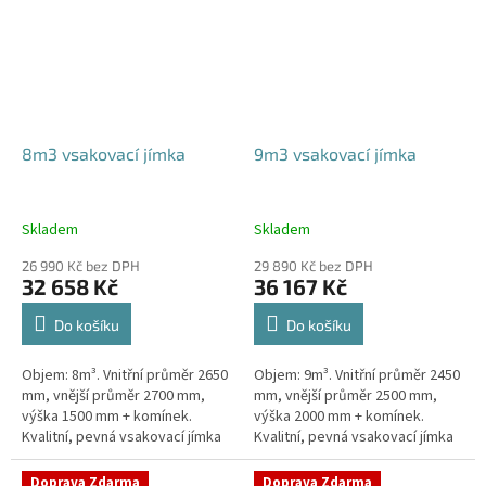
8m3 vsakovací jímka
9m3 vsakovací jímka
Skladem
Skladem
26 990 Kč bez DPH
29 890 Kč bez DPH
32 658 Kč
36 167 Kč
Do košíku
Do košíku
Objem: 8m³. Vnitřní průměr 2650
Objem: 9m³. Vnitřní průměr 2450
mm, vnější průměr 2700 mm,
mm, vnější průměr 2500 mm,
výška 1500 mm + komínek.
výška 2000 mm + komínek.
Kvalitní, pevná vsakovací jímka
Kvalitní, pevná vsakovací jímka
(nádrž) bez potřeby
(nádrž) bez potřeby
obetonování Průměr přítoku a
obetonování Průměr přítoku a
Doprava Zdarma
Doprava Zdarma