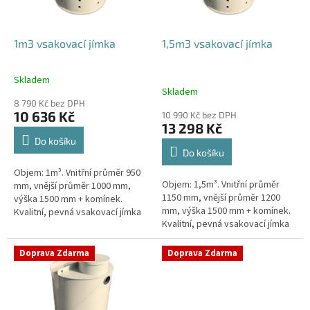
r
o
d
1m3 vsakovací jímka
1,5m3 vsakovací jímka
u
k
Skladem
Průměrné
t
Skladem
hodnocení
ů
8 790 Kč bez DPH
produktu
10 636 Kč
10 990 Kč bez DPH
je
13 298 Kč
4,4
Do košíku
z
Do košíku
5
Objem: 1m³. Vnitřní průměr 950
hvězdiček.
Objem: 1,5m³. Vnitřní průměr
mm, vnější průměr 1000 mm,
1150 mm, vnější průměr 1200
výška 1500 mm + komínek.
mm, výška 1500 mm + komínek.
Kvalitní, pevná vsakovací jímka
Kvalitní, pevná vsakovací jímka
(nádrž) bez potřeby
(nádrž) bez potřeby
obetonování Průměr přítoku a
obetonování Průměr přítoku a
odtoku +...
Doprava Zdarma
Doprava Zdarma
odtoku +...