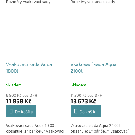
Rozměry vsakovací sady
Rozměry vsakovací sady
480x80x52 cm Nosnost bloků až
600x80x52 cm Nosnost bloků až
3,5 t -...
3,5 t -...
Vsakovací sada Aqua
Vsakovací sada Aqua
1800l
2100l
Skladem
Skladem
9 800 Kč bez DPH
11 300 Kč bez DPH
11 858 Kč
13 673 Kč
Do košíku
Do košíku
Vsakovací sada Aqua 1 800 l
Vsakovací sada Aqua 2 100 l
obsahuje: 1* pár čel6* vsakovací
obsahuje: 1* pár čel7* vsakovací