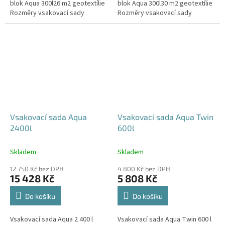
blok Aqua 300l26 m2 geotextílie
blok Aqua 300l30 m2 geotextílie
Rozměry vsakovací sady
Rozměry vsakovací sady
720x80x52 cm Nosnost bloků až
840x80x52 cm Nosnost bloků až
3,5 t - možno umístit pod...
3,5 t - možno umístit pod...
Vsakovací sada Aqua
Vsakovací sada Aqua Twin
2400l
600l
Skladem
Skladem
12 750 Kč bez DPH
4 800 Kč bez DPH
15 428 Kč
5 808 Kč
Do košíku
Do košíku
Vsakovací sada Aqua 2 400 l
Vsakovací sada Aqua Twin 600 l