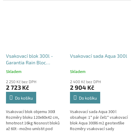
průjezdu u RD
Vsakovací blok 300l -
Vsakovací sada Aqua 300l
Garantia Rain Bloc
Compact
Skladem
Skladem
Průměrné
Průměrné
hodnocení
hodnocení
2 250 Kč bez DPH
2 400 Kč bez DPH
produktu
produktu
2 723 Kč
2 904 Kč
je
je
4,5
5,0
Do košíku
Do košíku
z
z
5
5
Vsakovací blok objemu 300l
Vsakovací sada Aqua 300 l
hvězdiček.
hvězdiček.
Rozměry bloku 120x60x42 cm,
obsahuje: 1* pár čel1* vsakovací
hmotnost 16kg Nosnost bloků
blok Aqua 300l6 m2 geotextílie
až 60t - možno umístit pod
Rozměry vsakovací sady