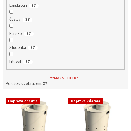
Lanškroun
37
Čáslav
37
Hlinsko
37
Studénka
37
Litovel
37
VYMAZAT FILTRY
Položek k zobrazení:
37
V
Doprava Zdarma
Doprava Zdarma
ý
p
i
s
p