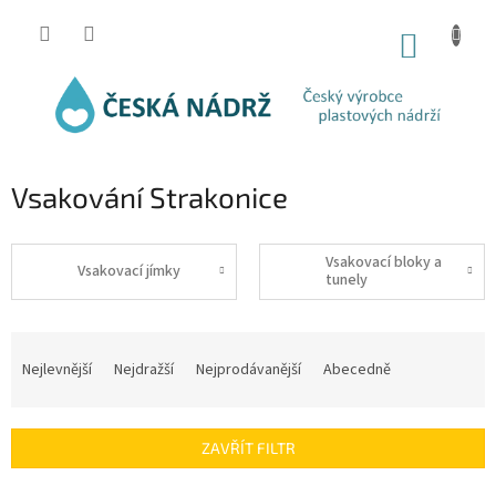
Přejít
na
NÁKUP
obsah
KOŠÍK
Vsakování Strakonice
Vsakovací bloky a
Vsakovací jímky
tunely
Ř
a
Nejlevnější
Nejdražší
Nejprodávanější
Abecedně
z
e
n
ZAVŘÍT FILTR
í
p