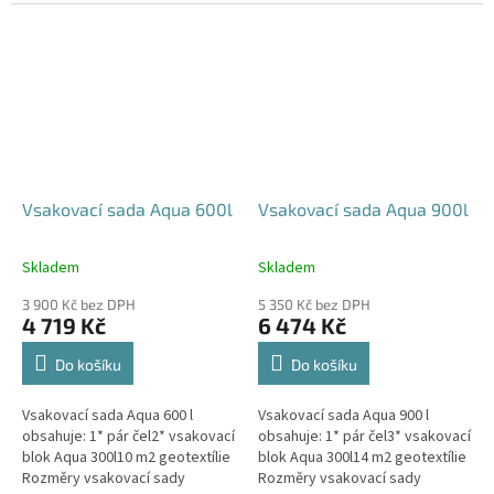
parkovací stání, komunikace,
120x80x52 cm Nosnost bloků až
veřejná prostranství Cena
3,5 t - možno umístit pod...
včetně...
Vsakovací sada Aqua 600l
Vsakovací sada Aqua 900l
Skladem
Skladem
Průměrné
Průměrné
hodnocení
hodnocení
3 900 Kč bez DPH
5 350 Kč bez DPH
produktu
produktu
4 719 Kč
6 474 Kč
je
je
5,0
5,0
Do košíku
Do košíku
z
z
5
5
Vsakovací sada Aqua 600 l
Vsakovací sada Aqua 900 l
hvězdiček.
hvězdiček.
obsahuje: 1* pár čel2* vsakovací
obsahuje: 1* pár čel3* vsakovací
blok Aqua 300l10 m2 geotextílie
blok Aqua 300l14 m2 geotextílie
Rozměry vsakovací sady
Rozměry vsakovací sady