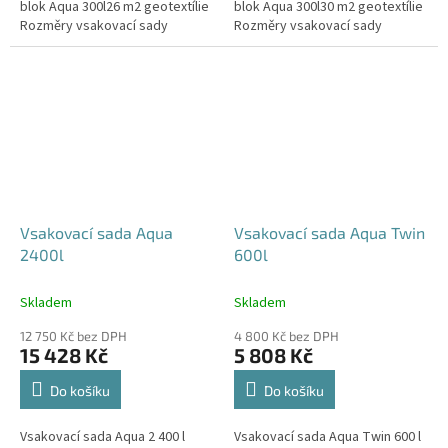
blok Aqua 300l26 m2 geotextílie
blok Aqua 300l30 m2 geotextílie
Rozměry vsakovací sady
Rozměry vsakovací sady
720x80x52 cm Nosnost bloků až
840x80x52 cm Nosnost bloků až
3,5 t - možno umístit pod...
3,5 t - možno umístit pod...
Vsakovací sada Aqua
Vsakovací sada Aqua Twin
2400l
600l
Skladem
Skladem
12 750 Kč bez DPH
4 800 Kč bez DPH
15 428 Kč
5 808 Kč
Do košíku
Do košíku
Vsakovací sada Aqua 2 400 l
Vsakovací sada Aqua Twin 600 l