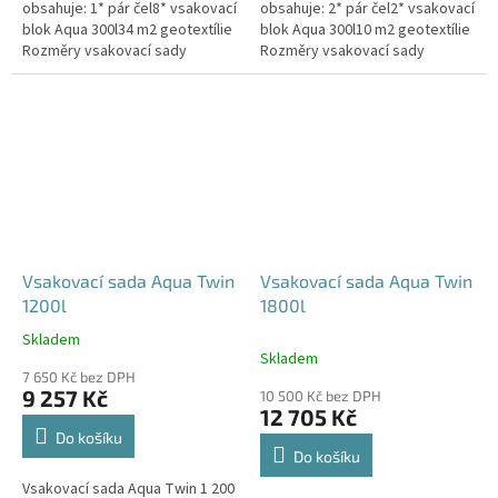
obsahuje: 1* pár čel8* vsakovací
obsahuje: 2* pár čel2* vsakovací
blok Aqua 300l34 m2 geotextílie
blok Aqua 300l10 m2 geotextílie
Rozměry vsakovací sady
Rozměry vsakovací sady
960x80x52 cm Nosnost bloků až
120x80x104 cm Nosnost bloků
3,5 t - možno umístit pod...
až 3,5 t - možno umístit pod...
Vsakovací sada Aqua Twin
Vsakovací sada Aqua Twin
1200l
1800l
Skladem
Průměrné
Skladem
hodnocení
7 650 Kč bez DPH
produktu
9 257 Kč
10 500 Kč bez DPH
je
12 705 Kč
5,0
Do košíku
z
Do košíku
5
Vsakovací sada Aqua Twin 1 200
hvězdiček.