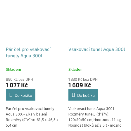
Pár čel pro vsakovací
Vsakovací tunel Aqua 300l
tunely Aqua 300l
Skladem
Skladem
890 Kč bez DPH
1 330 Kč bez DPH
1 077 Kč
1 609 Kč
Do košíku
Do košíku
Pár čel pro vsakovací tunely
Vsakovací tunel Aqua 300 l
Aqua 300l - 2 ks v balení
Rozměry tunelu (d*š*v):
Rozměry (š*v*h): 68,5 x 46,5 x
120x80x50 cm,Hmotnost 11 kg
5,4 cm
Nosnost bloků až 3,5 t - možno
umístit pod parkovací stání do