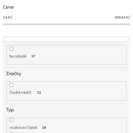
r
Cena
o
d
54
Kč
40644
Kč
u
k
t
ů
Na skladě
37
Značky
Česká nádrž
12
Typ:
vsakovací tunel
24