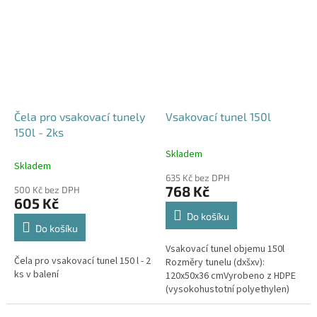
odtoku +...
odtoku +...
Čela pro vsakovací tunely
Vsakovací tunel 150l
150l - 2ks
Skladem
Průměrné
Skladem
hodnocení
635 Kč bez DPH
produktu
768 Kč
500 Kč bez DPH
je
605 Kč
4,6
Do košíku
z
Do košíku
5
Vsakovací tunel objemu 150l
hvězdiček.
Čela pro vsakovací tunel 150 l - 2
Rozměry tunelu (dxšxv):
ks v balení
120x50x36 cmVyrobeno z HDPE
(vysokohustotní polyethylen)
Nosnost bloků až 3,5t - možno
umístit pod parkovací stání do...