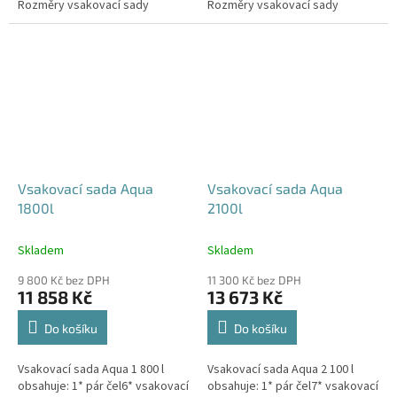
Rozměry vsakovací sady
Rozměry vsakovací sady
480x80x52 cm Nosnost bloků až
600x80x52 cm Nosnost bloků až
3,5 t -...
3,5 t -...
Vsakovací sada Aqua
Vsakovací sada Aqua
1800l
2100l
Skladem
Skladem
9 800 Kč bez DPH
11 300 Kč bez DPH
11 858 Kč
13 673 Kč
Do košíku
Do košíku
Vsakovací sada Aqua 1 800 l
Vsakovací sada Aqua 2 100 l
obsahuje: 1* pár čel6* vsakovací
obsahuje: 1* pár čel7* vsakovací