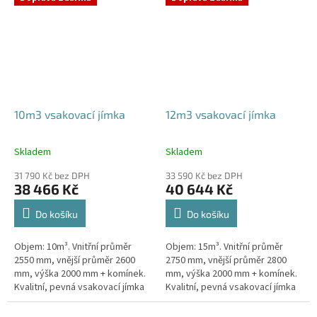
odtoku +...
odtoku +...
10m3 vsakovací jímka
12m3 vsakovací jímka
Skladem
Skladem
Průměrné
Průměrné
hodnocení
hodnocení
31 790 Kč bez DPH
33 590 Kč bez DPH
produktu
produktu
38 466 Kč
40 644 Kč
je
je
5,0
5,0
Do košíku
Do košíku
z
z
5
5
Objem: 10m³. Vnitřní průměr
Objem: 15m³. Vnitřní průměr
hvězdiček.
hvězdiček.
2550 mm, vnější průměr 2600
2750 mm, vnější průměr 2800
mm, výška 2000 mm + komínek.
mm, výška 2000 mm + komínek.
Kvalitní, pevná vsakovací jímka
Kvalitní, pevná vsakovací jímka
(nádrž) bez potřeby
(nádrž) bez potřeby
obetonování Průměr přítoku a
obetonování Průměr přítoku a