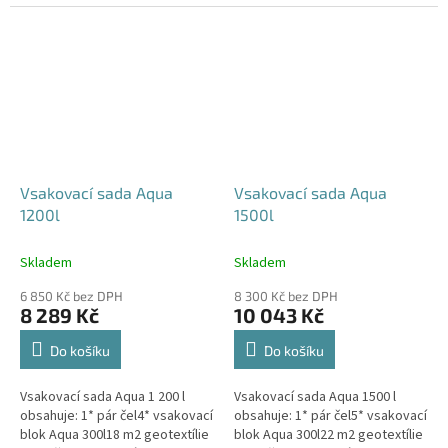
240x80x52 cm Nesedí vám
360x80x52 cm Nesedí vám
rozměr tohoto...
rozměr tohoto...
Vsakovací sada Aqua
Vsakovací sada Aqua
1200l
1500l
Skladem
Skladem
6 850 Kč bez DPH
8 300 Kč bez DPH
8 289 Kč
10 043 Kč
Do košíku
Do košíku
Vsakovací sada Aqua 1 200 l
Vsakovací sada Aqua 1500 l
obsahuje: 1* pár čel4* vsakovací
obsahuje: 1* pár čel5* vsakovací
blok Aqua 300l18 m2 geotextílie
blok Aqua 300l22 m2 geotextílie