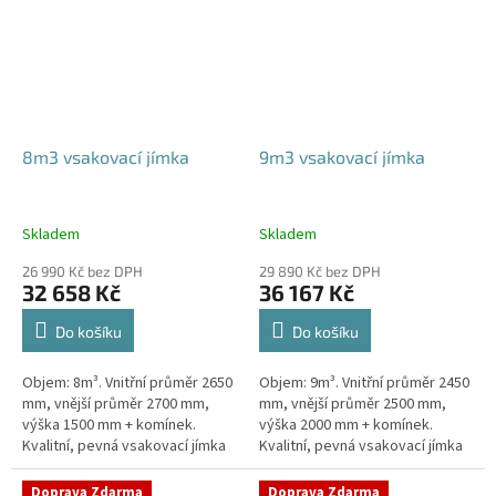
8m3 vsakovací jímka
9m3 vsakovací jímka
Skladem
Skladem
26 990 Kč bez DPH
29 890 Kč bez DPH
32 658 Kč
36 167 Kč
Do košíku
Do košíku
Objem: 8m³. Vnitřní průměr 2650
Objem: 9m³. Vnitřní průměr 2450
mm, vnější průměr 2700 mm,
mm, vnější průměr 2500 mm,
výška 1500 mm + komínek.
výška 2000 mm + komínek.
Kvalitní, pevná vsakovací jímka
Kvalitní, pevná vsakovací jímka
(nádrž) bez potřeby
(nádrž) bez potřeby
obetonování Průměr přítoku a
obetonování Průměr přítoku a
Doprava Zdarma
Doprava Zdarma