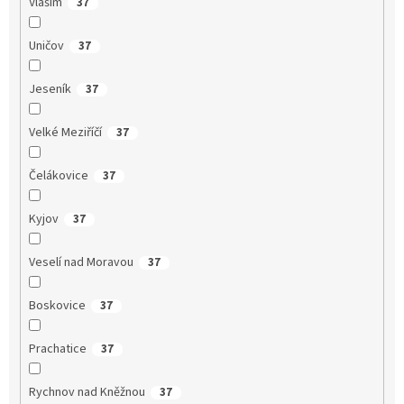
Vlašim
37
Uničov
37
Jeseník
37
Velké Meziříčí
37
Čelákovice
37
Kyjov
37
Veselí nad Moravou
37
Boskovice
37
Prachatice
37
Rychnov nad Kněžnou
37