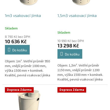
r
o
d
1m3 vsakovací jímka
1,5m3 vsakovací jímka
u
k
Skladem
Průměrné
t
Skladem
hodnocení
ů
8 790 Kč bez DPH
produktu
10 636 Kč
10 990 Kč bez DPH
je
13 298 Kč
4,4
Do košíku
z
Do košíku
5
Objem: 1m³. Vnitřní průměr 950
hvězdiček.
Objem: 1,5m³. Vnitřní průměr
mm, vnější průměr 1000 mm,
1150 mm, vnější průměr 1200
výška 1500 mm + komínek.
mm, výška 1500 mm + komínek.
Kvalitní, pevná vsakovací jímka
Kvalitní, pevná vsakovací jímka
(nádrž) bez potřeby
(nádrž) bez potřeby
obetonování Průměr přítoku a
obetonování Průměr přítoku a
odtoku +...
Doprava Zdarma
Doprava Zdarma
odtoku +...