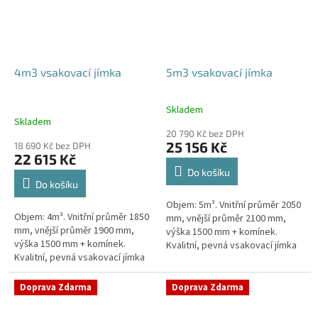
4m3 vsakovací jímka
5m3 vsakovací jímka
Skladem
Průměrné
Skladem
hodnocení
20 790 Kč bez DPH
produktu
25 156 Kč
18 690 Kč bez DPH
je
22 615 Kč
5,0
Do košíku
z
Do košíku
5
Objem: 5m³. Vnitřní průměr 2050
hvězdiček.
Objem: 4m³. Vnitřní průměr 1850
mm, vnější průměr 2100 mm,
mm, vnější průměr 1900 mm,
výška 1500 mm + komínek.
výška 1500 mm + komínek.
Kvalitní, pevná vsakovací jímka
Kvalitní, pevná vsakovací jímka
(nádrž) bez potřeby
(nádrž) bez potřeby
obetonování Průměr přítoku a
obetonování Průměr přítoku a
odtoku +...
Doprava Zdarma
Doprava Zdarma
odtoku +...