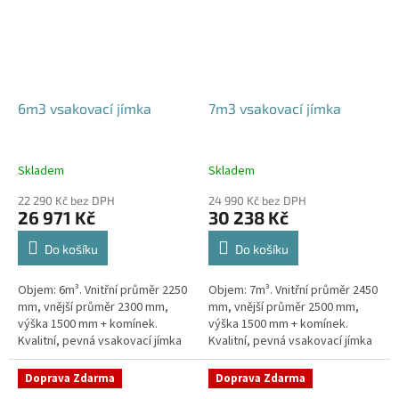
6m3 vsakovací jímka
7m3 vsakovací jímka
Skladem
Skladem
22 290 Kč bez DPH
24 990 Kč bez DPH
26 971 Kč
30 238 Kč
Do košíku
Do košíku
Objem: 6m³. Vnitřní průměr 2250
Objem: 7m³. Vnitřní průměr 2450
mm, vnější průměr 2300 mm,
mm, vnější průměr 2500 mm,
výška 1500 mm + komínek.
výška 1500 mm + komínek.
Kvalitní, pevná vsakovací jímka
Kvalitní, pevná vsakovací jímka
(nádrž) bez potřeby
(nádrž) bez potřeby
obetonování Průměr přítoku a
obetonování Průměr přítoku a
Doprava Zdarma
Doprava Zdarma
odtoku +...
odtoku +...