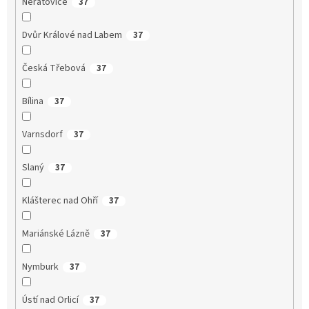
Neratovice
37
Dvůr Králové nad Labem
37
Česká Třebová
37
Bílina
37
Varnsdorf
37
Slaný
37
Klášterec nad Ohří
37
Mariánské Lázně
37
Nymburk
37
Ústí nad Orlicí
37