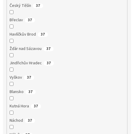
Český Těšín
37
Břeclav
37
Havlíčkův Brod
37
Žďár nad Sázavou
37
Jindřichův Hradec
37
Vyškov
37
Blansko
37
Kutná Hora
37
Náchod
37