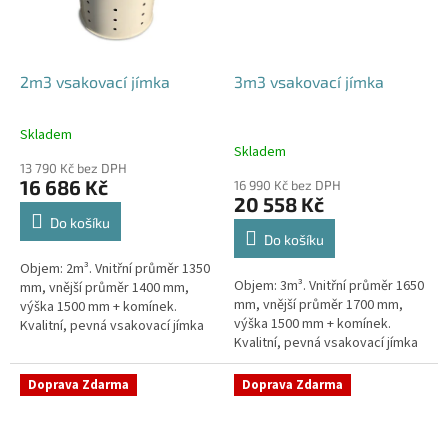
2m3 vsakovací jímka
3m3 vsakovací jímka
Skladem
Průměrné
Skladem
hodnocení
13 790 Kč bez DPH
produktu
16 686 Kč
16 990 Kč bez DPH
je
20 558 Kč
4,8
Do košíku
z
Do košíku
5
Objem: 2m³. Vnitřní průměr 1350
hvězdiček.
Objem: 3m³. Vnitřní průměr 1650
mm, vnější průměr 1400 mm,
mm, vnější průměr 1700 mm,
výška 1500 mm + komínek.
výška 1500 mm + komínek.
Kvalitní, pevná vsakovací jímka
Kvalitní, pevná vsakovací jímka
(nádrž) bez potřeby
(nádrž) bez potřeby
obetonování Průměr přítoku a
obetonování Průměr přítoku a
odtoku +...
Doprava Zdarma
Doprava Zdarma
odtoku +...