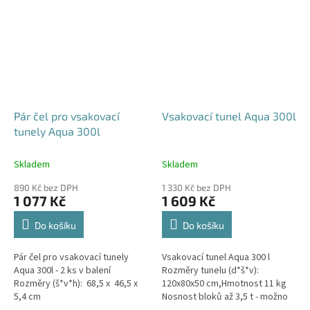
Pár čel pro vsakovací
Vsakovací tunel Aqua 300l
tunely Aqua 300l
Skladem
Skladem
890 Kč bez DPH
1 330 Kč bez DPH
1 077 Kč
1 609 Kč
Do košíku
Do košíku
Pár čel pro vsakovací tunely
Vsakovací tunel Aqua 300 l
Aqua 300l - 2 ks v balení
Rozměry tunelu (d*š*v):
Rozměry (š*v*h): 68,5 x 46,5 x
120x80x50 cm,Hmotnost 11 kg
5,4 cm
Nosnost bloků až 3,5 t - možno
umístit pod parkovací stání do