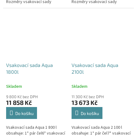
Rozměry vsakovací sady
Rozměry vsakovací sady
480x80x52 cm Nosnost bloků až
600x80x52 cm Nosnost bloků až
3,5 t -...
3,5 t -...
Vsakovací sada Aqua
Vsakovací sada Aqua
1800l
2100l
Skladem
Skladem
9 800 Kč bez DPH
11 300 Kč bez DPH
11 858 Kč
13 673 Kč
Do košíku
Do košíku
Vsakovací sada Aqua 1 800 l
Vsakovací sada Aqua 2 100 l
obsahuje: 1* pár čel6* vsakovací
obsahuje: 1* pár čel7* vsakovací