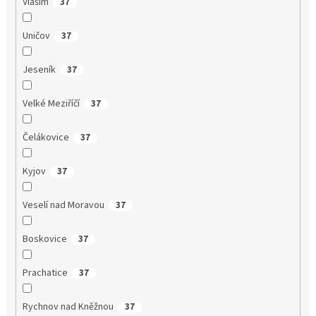
Vlašim
37
Uničov
37
Jeseník
37
Velké Meziříčí
37
Čelákovice
37
Kyjov
37
Veselí nad Moravou
37
Boskovice
37
Prachatice
37
Rychnov nad Kněžnou
37