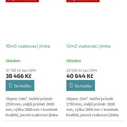
odtoku +...
odtoku +...
10m3 vsakovací jímka
12m3 vsakovací jímka
Skladem
Skladem
Průměrné
Průměrné
hodnocení
hodnocení
31 790 Kč bez DPH
33 590 Kč bez DPH
produktu
produktu
38 466 Kč
40 644 Kč
je
je
5,0
5,0
Do košíku
Do košíku
z
z
5
5
Objem: 10m³. Vnitřní průměr
Objem: 15m³. Vnitřní průměr
hvězdiček.
hvězdiček.
2550 mm, vnější průměr 2600
2750 mm, vnější průměr 2800
mm, výška 2000 mm + komínek.
mm, výška 2000 mm + komínek.
Kvalitní, pevná vsakovací jímka
Kvalitní, pevná vsakovací jímka
(nádrž) bez potřeby
(nádrž) bez potřeby
obetonování Průměr přítoku a
obetonování Průměr přítoku a