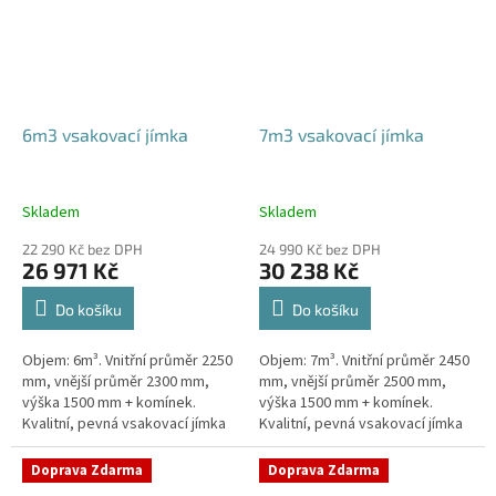
6m3 vsakovací jímka
7m3 vsakovací jímka
Skladem
Skladem
22 290 Kč bez DPH
24 990 Kč bez DPH
26 971 Kč
30 238 Kč
Do košíku
Do košíku
Objem: 6m³. Vnitřní průměr 2250
Objem: 7m³. Vnitřní průměr 2450
mm, vnější průměr 2300 mm,
mm, vnější průměr 2500 mm,
výška 1500 mm + komínek.
výška 1500 mm + komínek.
Kvalitní, pevná vsakovací jímka
Kvalitní, pevná vsakovací jímka
(nádrž) bez potřeby
(nádrž) bez potřeby
obetonování Průměr přítoku a
obetonování Průměr přítoku a
Doprava Zdarma
Doprava Zdarma
odtoku +...
odtoku +...