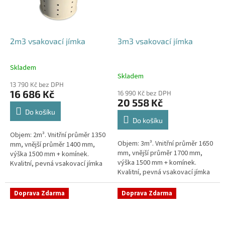
2m3 vsakovací jímka
3m3 vsakovací jímka
Skladem
Průměrné
Skladem
hodnocení
13 790 Kč bez DPH
produktu
16 686 Kč
16 990 Kč bez DPH
je
20 558 Kč
4,8
Do košíku
z
Do košíku
5
Objem: 2m³. Vnitřní průměr 1350
hvězdiček.
Objem: 3m³. Vnitřní průměr 1650
mm, vnější průměr 1400 mm,
mm, vnější průměr 1700 mm,
výška 1500 mm + komínek.
výška 1500 mm + komínek.
Kvalitní, pevná vsakovací jímka
Kvalitní, pevná vsakovací jímka
(nádrž) bez potřeby
(nádrž) bez potřeby
obetonování Průměr přítoku a
obetonování Průměr přítoku a
odtoku +...
Doprava Zdarma
Doprava Zdarma
odtoku +...