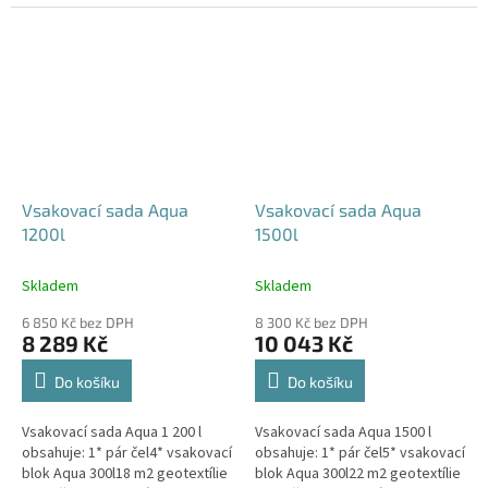
240x80x52 cm Nesedí vám
360x80x52 cm Nesedí vám
rozměr tohoto...
rozměr tohoto...
Vsakovací sada Aqua
Vsakovací sada Aqua
1200l
1500l
Skladem
Skladem
6 850 Kč bez DPH
8 300 Kč bez DPH
8 289 Kč
10 043 Kč
Do košíku
Do košíku
Vsakovací sada Aqua 1 200 l
Vsakovací sada Aqua 1500 l
obsahuje: 1* pár čel4* vsakovací
obsahuje: 1* pár čel5* vsakovací
blok Aqua 300l18 m2 geotextílie
blok Aqua 300l22 m2 geotextílie