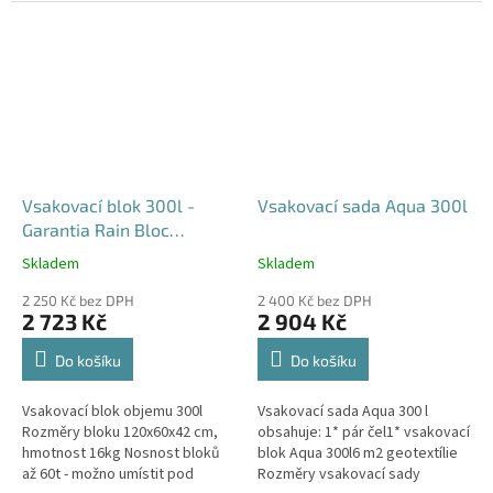
průjezdu u RD
Vsakovací blok 300l -
Vsakovací sada Aqua 300l
Garantia Rain Bloc
Compact
Skladem
Skladem
Průměrné
Průměrné
hodnocení
hodnocení
2 250 Kč bez DPH
2 400 Kč bez DPH
produktu
produktu
2 723 Kč
2 904 Kč
je
je
4,5
5,0
Do košíku
Do košíku
z
z
5
5
Vsakovací blok objemu 300l
Vsakovací sada Aqua 300 l
hvězdiček.
hvězdiček.
Rozměry bloku 120x60x42 cm,
obsahuje: 1* pár čel1* vsakovací
hmotnost 16kg Nosnost bloků
blok Aqua 300l6 m2 geotextílie
až 60t - možno umístit pod
Rozměry vsakovací sady