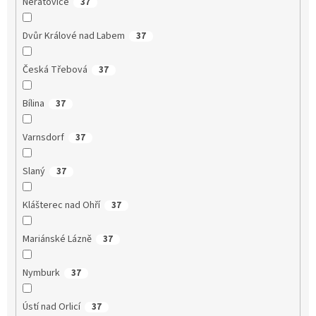
Neratovice
37
Dvůr Králové nad Labem
37
Česká Třebová
37
Bílina
37
Varnsdorf
37
Slaný
37
Klášterec nad Ohří
37
Mariánské Lázně
37
Nymburk
37
Ústí nad Orlicí
37