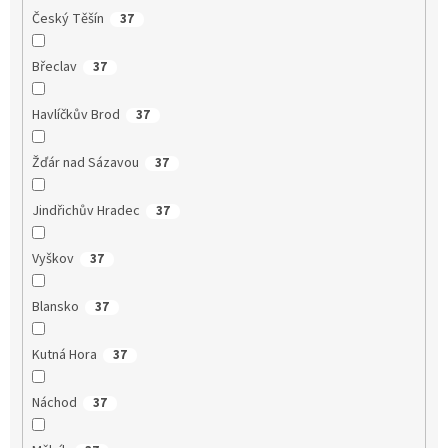
Český Těšín
37
Břeclav
37
Havlíčkův Brod
37
Žďár nad Sázavou
37
Jindřichův Hradec
37
Vyškov
37
Blansko
37
Kutná Hora
37
Náchod
37