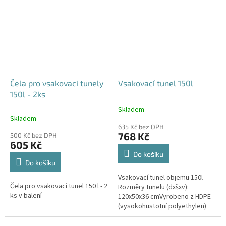
odtoku +...
odtoku +...
Čela pro vsakovací tunely
Vsakovací tunel 150l
150l - 2ks
Skladem
Průměrné
Skladem
hodnocení
635 Kč bez DPH
produktu
768 Kč
500 Kč bez DPH
je
605 Kč
4,6
Do košíku
z
Do košíku
5
Vsakovací tunel objemu 150l
hvězdiček.
Čela pro vsakovací tunel 150 l - 2
Rozměry tunelu (dxšxv):
ks v balení
120x50x36 cmVyrobeno z HDPE
(vysokohustotní polyethylen)
Nosnost bloků až 3,5t - možno
umístit pod parkovací stání do...