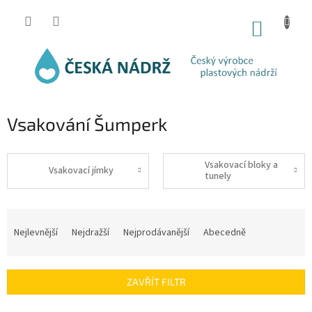
Přejít
na
NÁKUP
obsah
KOŠÍK
Vsakování Šumperk
Vsakovací bloky a
Vsakovací jímky
tunely
Ř
a
Nejlevnější
Nejdražší
Nejprodávanější
Abecedně
z
e
n
ZAVŘÍT FILTR
í
p