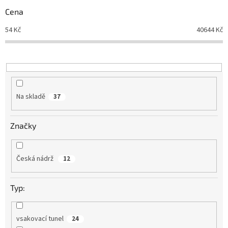
r
Cena
o
d
54
Kč
40644
Kč
u
k
t
ů
Na skladě
37
Značky
Česká nádrž
12
Typ:
vsakovací tunel
24