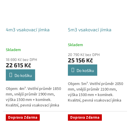
4m3 vsakovací jímka
5m3 vsakovací jímka
Skladem
Průměrné
Skladem
hodnocení
20 790 Kč bez DPH
produktu
25 156 Kč
18 690 Kč bez DPH
je
22 615 Kč
5,0
Do košíku
z
Do košíku
5
Objem: 5m³. Vnitřní průměr 2050
hvězdiček.
Objem: 4m³. Vnitřní průměr 1850
mm, vnější průměr 2100 mm,
mm, vnější průměr 1900 mm,
výška 1500 mm + komínek.
výška 1500 mm + komínek.
Kvalitní, pevná vsakovací jímka
Kvalitní, pevná vsakovací jímka
(nádrž) bez potřeby
(nádrž) bez potřeby
obetonování Průměr přítoku a
obetonování Průměr přítoku a
odtoku +...
Doprava Zdarma
Doprava Zdarma
odtoku +...