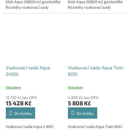
blok Aqua 300l26 m2 geotextílie
blok Aqua 300l30 m2 geotextílie
Rozměry vsakovací sady
Rozměry vsakovací sady
720x80x52 cm Nosnost bloků až
840x80x52 cm Nosnost bloků až
3,5 t - možno umístit pod...
3,5 t - možno umístit pod...
Vsakovací sada Aqua
Vsakovací sada Aqua Twin
2400l
600l
Skladem
Skladem
12 750 Kč bez DPH
4 800 Kč bez DPH
15 428 Kč
5 808 Kč
Do košíku
Do košíku
Vsakovací sada Aqua 2 400 l
Vsakovací sada Aqua Twin 600 l