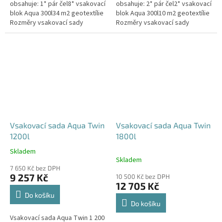
obsahuje: 1* pár čel8* vsakovací
obsahuje: 2* pár čel2* vsakovací
blok Aqua 300l34 m2 geotextílie
blok Aqua 300l10 m2 geotextílie
Rozměry vsakovací sady
Rozměry vsakovací sady
960x80x52 cm Nosnost bloků až
120x80x104 cm Nosnost bloků
3,5 t - možno umístit pod...
až 3,5 t - možno umístit pod...
Vsakovací sada Aqua Twin
Vsakovací sada Aqua Twin
1200l
1800l
Skladem
Průměrné
Skladem
hodnocení
7 650 Kč bez DPH
produktu
9 257 Kč
10 500 Kč bez DPH
je
12 705 Kč
5,0
Do košíku
z
Do košíku
5
Vsakovací sada Aqua Twin 1 200
hvězdiček.