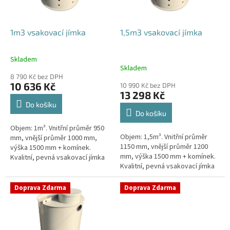
r
o
d
1m3 vsakovací jímka
1,5m3 vsakovací jímka
u
k
Skladem
Průměrné
t
Skladem
hodnocení
ů
8 790 Kč bez DPH
produktu
10 636 Kč
10 990 Kč bez DPH
je
13 298 Kč
4,4
Do košíku
z
Do košíku
5
Objem: 1m³. Vnitřní průměr 950
hvězdiček.
Objem: 1,5m³. Vnitřní průměr
mm, vnější průměr 1000 mm,
1150 mm, vnější průměr 1200
výška 1500 mm + komínek.
mm, výška 1500 mm + komínek.
Kvalitní, pevná vsakovací jímka
Kvalitní, pevná vsakovací jímka
(nádrž) bez potřeby
(nádrž) bez potřeby
obetonování Průměr přítoku a
obetonování Průměr přítoku a
odtoku +...
Doprava Zdarma
Doprava Zdarma
odtoku +...