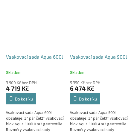
parkovací stání, komunikace,
120x80x52 cm Nosnost bloků až
veřejná prostranství Cena
3,5 t - možno umístit pod...
včetně...
Vsakovací sada Aqua 600l
Vsakovací sada Aqua 900l
Skladem
Skladem
Průměrné
Průměrné
hodnocení
hodnocení
3 900 Kč bez DPH
5 350 Kč bez DPH
produktu
produktu
4 719 Kč
6 474 Kč
je
je
5,0
5,0
Do košíku
Do košíku
z
z
5
5
Vsakovací sada Aqua 600 l
Vsakovací sada Aqua 900 l
hvězdiček.
hvězdiček.
obsahuje: 1* pár čel2* vsakovací
obsahuje: 1* pár čel3* vsakovací
blok Aqua 300l10 m2 geotextílie
blok Aqua 300l14 m2 geotextílie
Rozměry vsakovací sady
Rozměry vsakovací sady