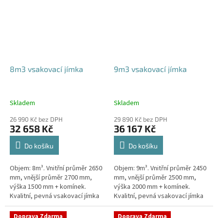
8m3 vsakovací jímka
9m3 vsakovací jímka
Skladem
Skladem
26 990 Kč bez DPH
29 890 Kč bez DPH
32 658 Kč
36 167 Kč
Do košíku
Do košíku
Objem: 8m³. Vnitřní průměr 2650
Objem: 9m³. Vnitřní průměr 2450
mm, vnější průměr 2700 mm,
mm, vnější průměr 2500 mm,
výška 1500 mm + komínek.
výška 2000 mm + komínek.
Kvalitní, pevná vsakovací jímka
Kvalitní, pevná vsakovací jímka
(nádrž) bez potřeby
(nádrž) bez potřeby
obetonování Průměr přítoku a
obetonování Průměr přítoku a
Doprava Zdarma
Doprava Zdarma