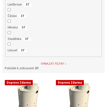
Lanškroun
37
Čáslav
37
Hlinsko
37
Studénka
37
Litovel
37
VYMAZAT FILTRY
Položek k zobrazení:
37
V
Doprava Zdarma
Doprava Zdarma
ý
p
i
s
p