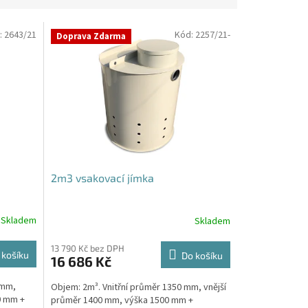
:
2643/21
Kód:
2257/21-
Doprava Zdarma
2m3 vsakovací jímka
Skladem
Skladem
Průměrné
hodnocení
produktu
13 790 Kč bez DPH
 košíku
Do košíku
16 686 Kč
je
4,8
 mm,
Objem: 2m³. Vnitřní průměr 1350 mm, vnější
z
0 mm +
průměr 1400 mm, výška 1500 mm +
5