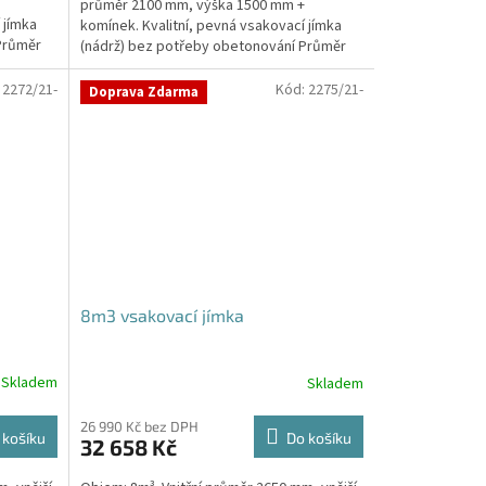
průměr 2100 mm, výška 1500 mm +
5
 jímka
komínek. Kvalitní, pevná vsakovací jímka
hvězdiček.
Průměr
(nádrž) bez potřeby obetonování Průměr
přítoku a odtoku +...
:
2272/21-
Kód:
2275/21-
Doprava Zdarma
8m3 vsakovací jímka
Skladem
Skladem
26 990 Kč bez DPH
 košíku
Do košíku
32 658 Kč