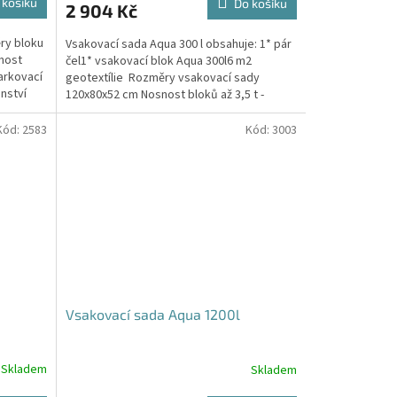
 košíku
Do košíku
2 904 Kč
je
5,0
ry bloku
Vsakovací sada Aqua 300 l obsahuje: 1* pár
z
nost
čel1* vsakovací blok Aqua 300l6 m2
5
arkovací
geotextílie Rozměry vsakovací sady
hvězdiček.
nství
120x80x52 cm Nosnost bloků až 3,5 t -
možno umístit pod...
Kód:
2583
Kód:
3003
Vsakovací sada Aqua 1200l
Skladem
Skladem