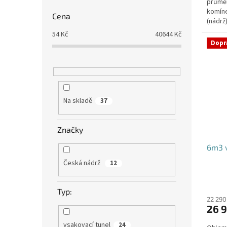
průmě
komíne
Cena
(nádrž
přítoku
54
Kč
40644
Kč
Dopr
Na skladě
37
Značky
6m3 v
Česká nádrž
12
Typ:
22 290
26 9
vsakovací tunel
24