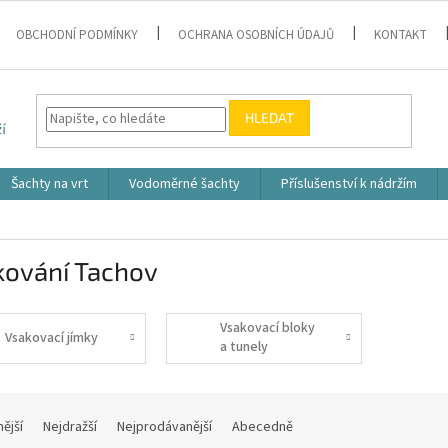
OBCHODNÍ PODMÍNKY
OCHRANA OSOBNÍCH ÚDAJŮ
KONTAKT
HLEDAT
Šachty na vrt
Vodoměrné šachty
Příslušenství k nádržím
kování Tachov
Vsakovací bloky
Vsakovací jímky
a tunely
nější
Nejdražší
Nejprodávanější
Abecedně