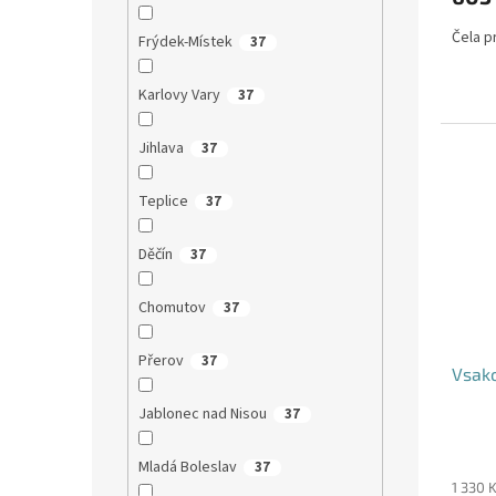
Čela pr
Frýdek-Místek
37
Karlovy Vary
37
Jihlava
37
Teplice
37
Děčín
37
Chomutov
37
Přerov
37
Vsako
Jablonec nad Nisou
37
Mladá Boleslav
37
1 330 