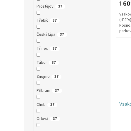
1 60
Prostějov
37
Vsakov
(d*š*v
Třebíč
37
Nosnos
parkov
Česká Lípa
37
Třinec
37
Tábor
37
Znojmo
37
Příbram
37
Vsako
Cheb
37
Orlová
37
Průmě
hodno