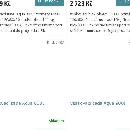
Do košíku
Do
9 Kč
2 723 Kč
je
4,5
ací tunel Aqua 300 l Rozměry tunelu
Vsakovací blok objemu 300l Rozmě
z
): 120x80x50 cm,Hmotnost 11 kg
120x60x42 cm, hmotnost 16kg Nos
5
t bloků až 3,5 t - možno umístit pod
bloků až 60t - možno umístit pod p
hvězdiček.
ací stání do průjezdu u RD
stání, komunikace, veřejná prostra
Cena včetně...
Kód:
2582
vací sada Aqua 600l
Vsakovací sada Aqua 900l
Skladem
rné
Průměrné
cení
hodnocení