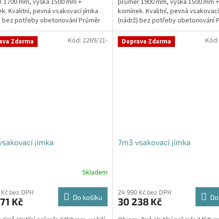
r 1700 mm, výška 1500 mm +
průměr 1900 mm, výška 1500 mm +
k. Kvalitní, pevná vsakovací jímka
komínek. Kvalitní, pevná vsakovací
) bez potřeby obetonování Průměr
(nádrž) bez potřeby obetonování 
 a odtoku +...
přítoku a odtoku +...
Kód:
2269/21-
Kód
ava Zdarma
Doprava Zdarma
sakovací jímka
7m3 vsakovací jímka
Skladem
 Kč bez DPH
24 990 Kč bez DPH
Do košíku
Do
71 Kč
30 238 Kč