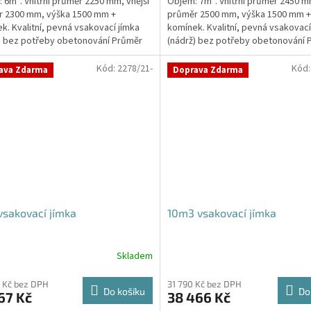
 6m³. Vnitřní průměr 2250 mm, vnější
Objem: 7m³. Vnitřní průměr 2450 mm
r 2300 mm, výška 1500 mm +
průměr 2500 mm, výška 1500 mm +
k. Kvalitní, pevná vsakovací jímka
komínek. Kvalitní, pevná vsakovací
) bez potřeby obetonování Průměr
(nádrž) bez potřeby obetonování 
 a odtoku +...
přítoku a odtoku +...
Kód:
2278/21-
Kód
ava Zdarma
Doprava Zdarma
sakovací jímka
10m3 vsakovací jímka
Skladem
Průměrné
hodnocení
produktu
 Kč bez DPH
31 790 Kč bez DPH
Do košíku
Do
67 Kč
38 466 Kč
je
5,0