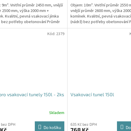
 9m³. Vnitřní průměr 2450 mm, vnější
Objem: 10m³. Vnitřní průměr 2550
z
r 2500 mm, výška 2000 mm +
vnější průměr 2600 mm, výška 200
5
k. Kvalitní, pevná vsakovací jímka
komínek. Kvalitní, pevná vsakovací
hvězdiček.
) bez potřeby obetonování Průměr
(nádrž) bez potřeby obetonování 
 a odtoku +...
přítoku a odtoku +...
Kód:
2379
pro vsakovací tunely 150l - 2ks
Vsakovací tunel 150l
Skladem
Průměrné
hodnocení
produktu
 bez DPH
635 Kč bez DPH
Do košíku
Do
 Kč
768 Kč
je