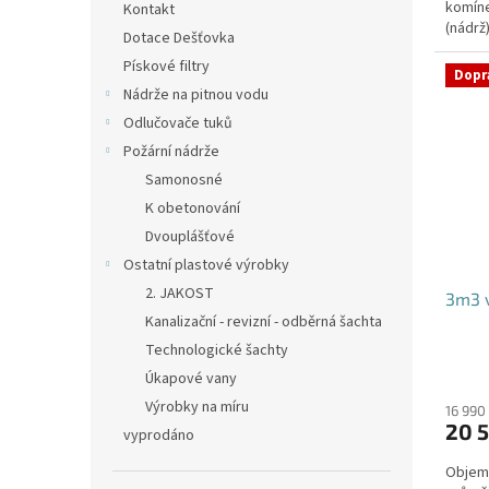
komíne
hvězdi
Kontakt
(nádrž
Dotace Dešťovka
přítoku
Pískové filtry
Dopr
Nádrže na pitnou vodu
Odlučovače tuků
Požární nádrže
Samonosné
K obetonování
Dvouplášťové
Ostatní plastové výrobky
2. JAKOST
3m3 v
Kanalizační - revizní - odběrná šachta
Technologické šachty
Úkapové vany
Výrobky na míru
16 990
20 5
vyprodáno
Objem: