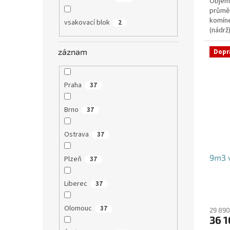
Objem:
průmě
komíne
vsakovací blok
2
(nádrž
přítoku
záznam
Dopr
Praha
37
Brno
37
Ostrava
37
9m3 v
Plzeň
37
Liberec
37
Olomouc
37
29 890
36 1