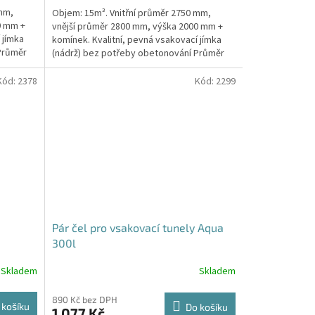
5,0
 mm,
Objem: 15m³. Vnitřní průměr 2750 mm,
z
0 mm +
vnější průměr 2800 mm, výška 2000 mm +
5
 jímka
komínek. Kvalitní, pevná vsakovací jímka
hvězdiček.
Průměr
(nádrž) bez potřeby obetonování Průměr
přítoku a odtoku +...
Kód:
2378
Kód:
2299
Pár čel pro vsakovací tunely Aqua
300l
Skladem
Skladem
890 Kč bez DPH
 košíku
Do košíku
1 077 Kč