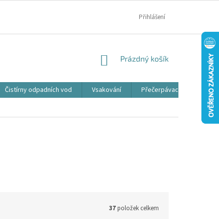
MOJE OBJEDNÁVKA
Přihlášení
NÁKUPNÍ
Prázdný košík
KOŠÍK
Čistírny odpadních vod
Vsakování
Přečerpávací jímky
37
položek celkem