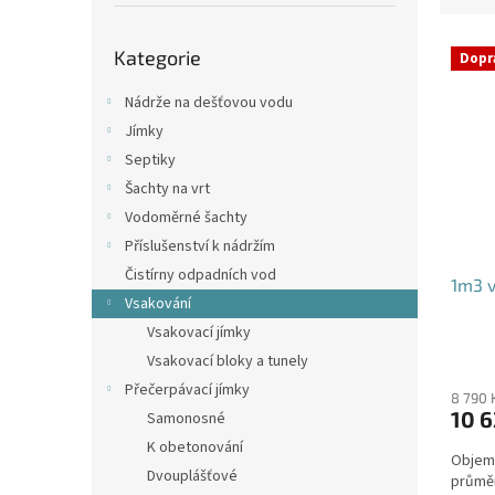
p
e
a
Přeskočit
V
n
n
Kategorie
kategorie
Dopr
ý
í
e
p
p
l
Nádrže na dešťovou vodu
i
r
Jímky
s
o
Septiky
p
d
Šachty na vrt
r
u
o
k
Vodoměrné šachty
d
t
Příslušenství k nádržím
u
ů
Čistírny odpadních vod
1m3 v
k
Vsakování
t
Vsakovací jímky
ů
Průmě
Vsakovací bloky a tunely
hodno
Přečerpávací jímky
produ
8 790 
10 6
Samonosné
je
4,4
K obetonování
Objem:
z
Dvouplášťové
průmě
5