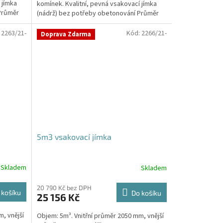
 jímka
komínek. Kvalitní, pevná vsakovací jímka
hvězdiček.
Průměr
(nádrž) bez potřeby obetonování Průměr
přítoku a odtoku +...
:
2263/21-
Kód:
2266/21-
Doprava Zdarma
5m3 vsakovací jímka
Skladem
Skladem
Průměrné
hodnocení
produktu
20 790 Kč bez DPH
 košíku
Do košíku
25 156 Kč
je
5,0
, vnější
Objem: 5m³. Vnitřní průměr 2050 mm, vnější
z