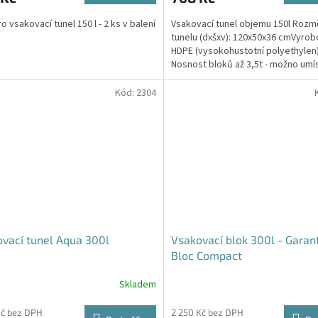
4,6
o vsakovací tunel 150 l - 2 ks v balení
Vsakovací tunel objemu 150l Rozm
z
tunelu (dxšxv): 120x50x36 cmVyrob
5
HDPE (vysokohustotní polyethylen
hvězdiček.
Nosnost bloků až 3,5t - možno umí
parkovací stání do...
Kód:
2304
vací tunel Aqua 300l
Vsakovací blok 300l - Garan
Bloc Compact
Skladem
Průměrné
hodnocení
produktu
Kč bez DPH
2 250 Kč bez DPH