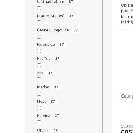
Ústí nad Labem
37
Objem:
průmě
Hradec Králové
37
komíne
(nádrž
přítoku
České Budějovice
37
Pardubice
37
Havířov
37
Zlín
37
Kladno
37
Čela 
Most
37
Karviná
37
500 Kč
Opava
37
605