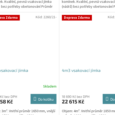
k. Kvalitní, pevná vsakovací jímka
komínek. Kvalitní, pevná vsakovací
ček.
) bez potřeby obetonování Průměr
(nádrž) bez potřeby obetonování 
 a odtoku +...
přítoku a odtoku +...
Kód:
2260/21-
Kód
ava Zdarma
Doprava Zdarma
sakovací jímka
4m3 vsakovací jímka
Skladem
 Kč bez DPH
18 690 Kč bez DPH
Do košíku
Do
58 Kč
22 615 Kč
 3m³. Vnitřní průměr 1650 mm, vnější
Objem: 4m³. Vnitřní průměr 1850 mm