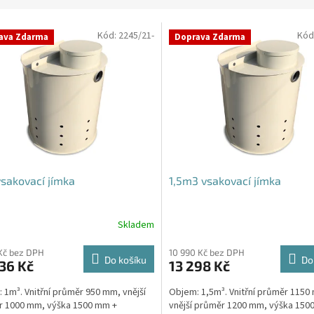
Kód:
2245/21-
Kód
ava Zdarma
Doprava Zdarma
sakovací jímka
1,5m3 vsakovací jímka
Skladem
rné
cení
ktu
Kč bez DPH
10 990 Kč bez DPH
Do košíku
Do
36 Kč
13 298 Kč
 1m³. Vnitřní průměr 950 mm, vnější
Objem: 1,5m³. Vnitřní průměr 1150
r 1000 mm, výška 1500 mm +
vnější průměr 1200 mm, výška 150