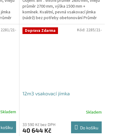
, vnější
Objem: 8m³. Vnitřní průměr 2650 mm, vnější
průměr 2700 mm, výška 1500 mm +
 jímka
komínek. Kvalitní, pevná vsakovací jímka
Průměr
(nádrž) bez potřeby obetonování Průměr
přítoku a odtoku +...
:
2281/21-
Kód:
2285/21-
Doprava Zdarma
12m3 vsakovací jímka
Skladem
Skladem
Průměrné
hodnocení
produktu
33 590 Kč bez DPH
 košíku
Do košíku
40 644 Kč
je