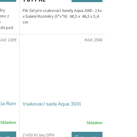
ěry
Pár čel pro vsakovací tunely Aqua 300l - 2 ks
eno z
v balení Rozměry (š*v*h): 68,5 x 46,5 x 5,4
)
cm
stit pod
Kód:
2289
Kód:
2588
tia Rain
Vsakovací sada Aqua 300l
Skladem
Skladem
Průměrné
hodnocení
produktu
2 400 Kč bez DPH