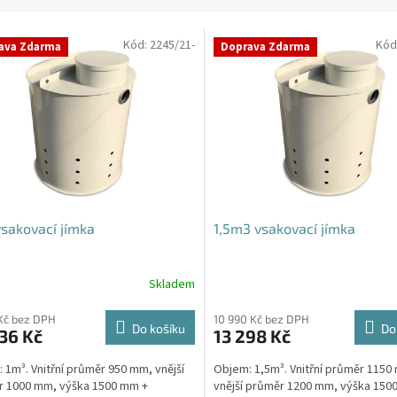
Kód:
2245/21-
Kód
ava Zdarma
Doprava Zdarma
sakovací jímka
1,5m3 vsakovací jímka
Skladem
rné
cení
ktu
Kč bez DPH
10 990 Kč bez DPH
Do košíku
Do
36 Kč
13 298 Kč
 1m³. Vnitřní průměr 950 mm, vnější
Objem: 1,5m³. Vnitřní průměr 1150
r 1000 mm, výška 1500 mm +
vnější průměr 1200 mm, výška 150