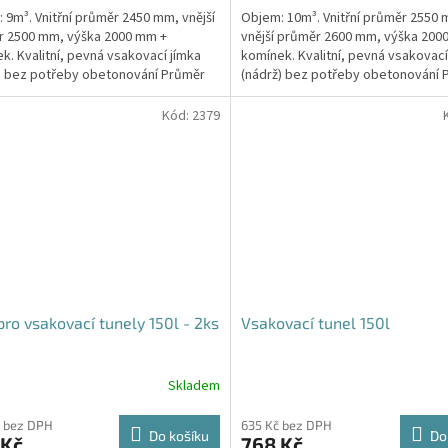
 9m³. Vnitřní průměr 2450 mm, vnější
Objem: 10m³. Vnitřní průměr 2550
z
r 2500 mm, výška 2000 mm +
vnější průměr 2600 mm, výška 200
5
k. Kvalitní, pevná vsakovací jímka
komínek. Kvalitní, pevná vsakovací
hvězdiček.
) bez potřeby obetonování Průměr
(nádrž) bez potřeby obetonování 
 a odtoku +...
přítoku a odtoku +...
Kód:
2379
pro vsakovací tunely 150l - 2ks
Vsakovací tunel 150l
Skladem
Průměrné
hodnocení
produktu
 bez DPH
635 Kč bez DPH
Do košíku
Do
 Kč
768 Kč
je