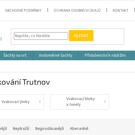
OBCHODNÍ PODMÍNKY
OCHRANA OSOBNÍCH ÚDAJŮ
KONTAKT
HLEDAT
Šachty na vrt
Vodoměrné šachty
Příslušenství k nádržím
kování Trutnov
Vsakovací bloky
Vsakovací jímky
a tunely
nější
Nejdražší
Nejprodávanější
Abecedně