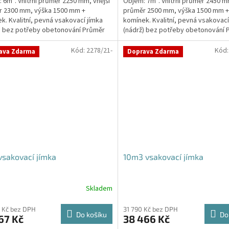
 6m³. Vnitřní průměr 2250 mm, vnější
Objem: 7m³. Vnitřní průměr 2450 mm
r 2300 mm, výška 1500 mm +
průměr 2500 mm, výška 1500 mm +
k. Kvalitní, pevná vsakovací jímka
komínek. Kvalitní, pevná vsakovací
) bez potřeby obetonování Průměr
(nádrž) bez potřeby obetonování 
 a odtoku +...
přítoku a odtoku +...
Kód:
2278/21-
Kód
ava Zdarma
Doprava Zdarma
sakovací jímka
10m3 vsakovací jímka
Skladem
Průměrné
hodnocení
produktu
 Kč bez DPH
31 790 Kč bez DPH
Do košíku
Do
67 Kč
38 466 Kč
je
5,0