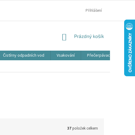
MOJE OBJEDNÁVKA
Přihlášení
NÁKUPNÍ
Prázdný košík
KOŠÍK
Čistírny odpadních vod
Vsakování
Přečerpávací jímky
37
položek celkem