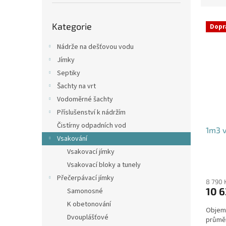
p
e
a
Přeskočit
V
n
n
Kategorie
kategorie
Dopr
ý
í
e
p
p
l
Nádrže na dešťovou vodu
i
r
Jímky
s
o
Septiky
p
d
Šachty na vrt
r
u
o
k
Vodoměrné šachty
d
t
Příslušenství k nádržím
u
ů
Čistírny odpadních vod
1m3 v
k
Vsakování
t
Vsakovací jímky
ů
Průmě
Vsakovací bloky a tunely
hodno
Přečerpávací jímky
produ
8 790 
10 6
Samonosné
je
4,4
K obetonování
Objem:
z
Dvouplášťové
průmě
5