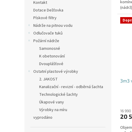
komíne
hvězdi
Kontakt
(nádrž
Dotace Dešťovka
přítoku
Pískové filtry
Dopr
Nádrže na pitnou vodu
Odlučovače tuků
Požární nádrže
Samonosné
K obetonování
Dvouplášťové
Ostatní plastové výrobky
2. JAKOST
3m3 v
Kanalizační - revizní - odběrná šachta
Technologické šachty
Úkapové vany
Výrobky na míru
16 990
20 5
vyprodáno
Objem: