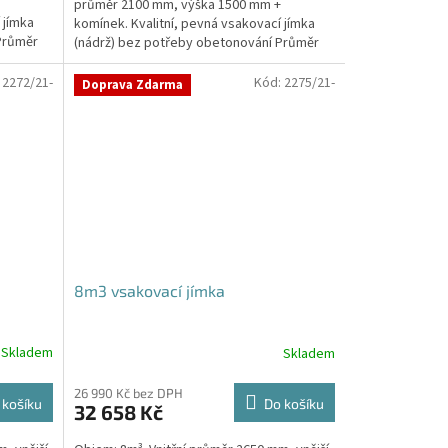
průměr 2100 mm, výška 1500 mm +
5
 jímka
komínek. Kvalitní, pevná vsakovací jímka
hvězdiček.
Průměr
(nádrž) bez potřeby obetonování Průměr
přítoku a odtoku +...
:
2272/21-
Kód:
2275/21-
Doprava Zdarma
8m3 vsakovací jímka
Skladem
Skladem
26 990 Kč bez DPH
 košíku
Do košíku
32 658 Kč