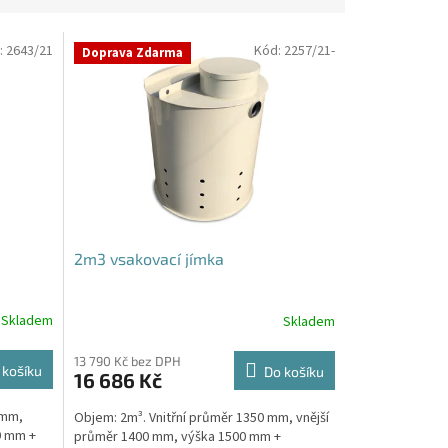
:
2643/21
Kód:
2257/21-
Doprava Zdarma
2m3 vsakovací jímka
Skladem
Skladem
Průměrné
hodnocení
produktu
13 790 Kč bez DPH
 košíku
Do košíku
16 686 Kč
je
4,8
 mm,
Objem: 2m³. Vnitřní průměr 1350 mm, vnější
z
0 mm +
průměr 1400 mm, výška 1500 mm +
5