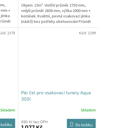
5,0
 mm,
Objem: 15m³. Vnitřní průměr 2750 mm,
z
0 mm +
vnější průměr 2800 mm, výška 2000 mm +
5
 jímka
komínek. Kvalitní, pevná vsakovací jímka
hvězdiček.
Průměr
(nádrž) bez potřeby obetonování Průměr
přítoku a odtoku +...
Kód:
2378
Kód:
2299
Pár čel pro vsakovací tunely Aqua
300l
Skladem
Skladem
890 Kč bez DPH
 košíku
Do košíku
1 077 Kč