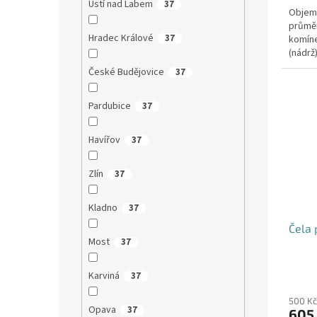
Ústí nad Labem
37
Objem:
průmě
Hradec Králové
37
komíne
(nádrž
přítoku
České Budějovice
37
Pardubice
37
Havířov
37
Zlín
37
Kladno
37
Čela 
Most
37
Karviná
37
500 Kč
Opava
37
605