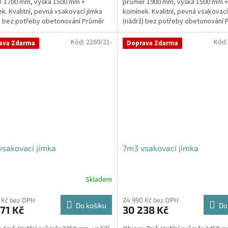
r 1700 mm, výška 1500 mm +
průměr 1900 mm, výška 1500 mm +
k. Kvalitní, pevná vsakovací jímka
komínek. Kvalitní, pevná vsakovací
) bez potřeby obetonování Průměr
(nádrž) bez potřeby obetonování 
 a odtoku +...
přítoku a odtoku +...
Kód:
2269/21-
Kód
ava Zdarma
Doprava Zdarma
sakovací jímka
7m3 vsakovací jímka
Skladem
 Kč bez DPH
24 990 Kč bez DPH
Do košíku
Do
71 Kč
30 238 Kč