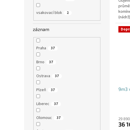
Objem:
průmě
komíne
vsakovací blok
2
(nádrž
přítoku
záznam
Dopr
Praha
37
Brno
37
Ostrava
37
9m3 v
Plzeň
37
Liberec
37
Olomouc
37
29 890
36 1