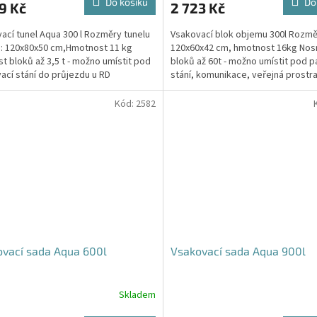
Do košíku
Do
9 Kč
2 723 Kč
je
4,5
ací tunel Aqua 300 l Rozměry tunelu
Vsakovací blok objemu 300l Rozmě
z
): 120x80x50 cm,Hmotnost 11 kg
120x60x42 cm, hmotnost 16kg Nos
5
t bloků až 3,5 t - možno umístit pod
bloků až 60t - možno umístit pod p
hvězdiček.
ací stání do průjezdu u RD
stání, komunikace, veřejná prostra
Cena včetně...
Kód:
2582
vací sada Aqua 600l
Vsakovací sada Aqua 900l
Skladem
rné
Průměrné
cení
hodnocení