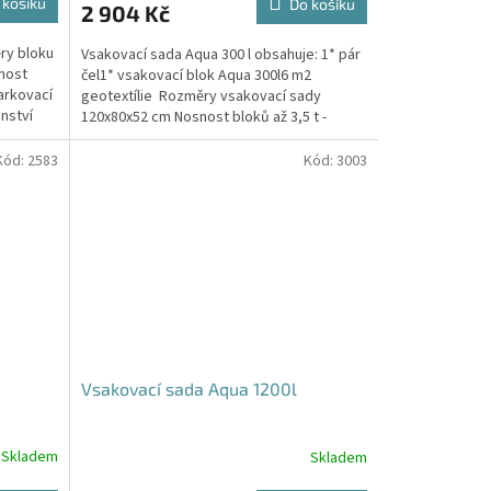
 košíku
Do košíku
2 904 Kč
je
5,0
ry bloku
Vsakovací sada Aqua 300 l obsahuje: 1* pár
z
nost
čel1* vsakovací blok Aqua 300l6 m2
5
arkovací
geotextílie Rozměry vsakovací sady
hvězdiček.
nství
120x80x52 cm Nosnost bloků až 3,5 t -
možno umístit pod...
Kód:
2583
Kód:
3003
Vsakovací sada Aqua 1200l
Skladem
Skladem