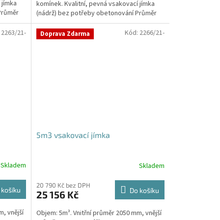
 jímka
komínek. Kvalitní, pevná vsakovací jímka
hvězdiček.
Průměr
(nádrž) bez potřeby obetonování Průměr
přítoku a odtoku +...
:
2263/21-
Kód:
2266/21-
Doprava Zdarma
5m3 vsakovací jímka
Skladem
Skladem
Průměrné
hodnocení
produktu
20 790 Kč bez DPH
 košíku
Do košíku
25 156 Kč
je
5,0
, vnější
Objem: 5m³. Vnitřní průměr 2050 mm, vnější
z