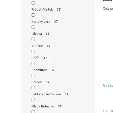
Čela pr
Frýdek-Místek
37
Karlovy Vary
37
Jihlava
37
Teplice
37
Děčín
37
Chomutov
37
Přerov
37
Vsako
Jablonec nad Nisou
37
Mladá Boleslav
37
1 330 