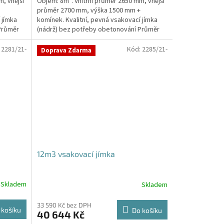
, vnější
Objem: 8m³. Vnitřní průměr 2650 mm, vnější
průměr 2700 mm, výška 1500 mm +
 jímka
komínek. Kvalitní, pevná vsakovací jímka
Průměr
(nádrž) bez potřeby obetonování Průměr
přítoku a odtoku +...
:
2281/21-
Kód:
2285/21-
Doprava Zdarma
12m3 vsakovací jímka
Skladem
Skladem
Průměrné
hodnocení
produktu
33 590 Kč bez DPH
 košíku
Do košíku
40 644 Kč
je