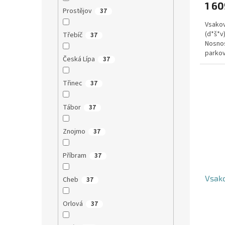
1 60
Prostějov
37
Vsakov
(d*š*v
Třebíč
37
Nosnos
parkov
Česká Lípa
37
Třinec
37
Tábor
37
Znojmo
37
Příbram
37
Vsako
Cheb
37
Orlová
37
Průmě
hodno