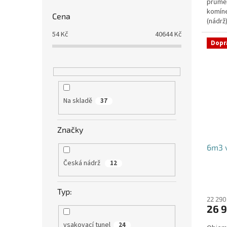
průmě
komíne
Cena
(nádrž
přítoku
54
Kč
40644
Kč
Dopr
Na skladě
37
Značky
6m3 v
Česká nádrž
12
Typ:
22 290
26 9
vsakovací tunel
24