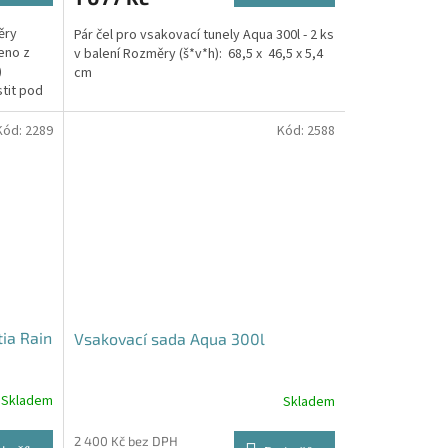
ěry
Pár čel pro vsakovací tunely Aqua 300l - 2 ks
eno z
v balení Rozměry (š*v*h): 68,5 x 46,5 x 5,4
)
cm
stit pod
Kód:
2289
Kód:
2588
tia Rain
Vsakovací sada Aqua 300l
Skladem
Skladem
Průměrné
hodnocení
produktu
2 400 Kč bez DPH