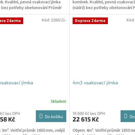
k. Kvalitní, pevná vsakovací jímka
komínek. Kvalitní, pevná vsakovací
ček.
) bez potřeby obetonování Průměr
(nádrž) bez potřeby obetonování 
 a odtoku +...
přítoku a odtoku +...
Kód:
2260/21-
Kód
ava Zdarma
Doprava Zdarma
sakovací jímka
4m3 vsakovací jímka
Skladem
 Kč bez DPH
18 690 Kč bez DPH
Do košíku
Do
58 Kč
22 615 Kč
 3m³. Vnitřní průměr 1650 mm, vnější
Objem: 4m³. Vnitřní průměr 1850 mm