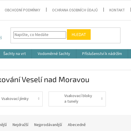
OBCHODNÍ PODMÍNKY
OCHRANA OSOBNÍCH ÚDAJŮ
KONTAKT
HLEDAT
Šachty na vrt
Vodoměrné šachty
Příslušenství k nádržím
kování Veselí nad Moravou
Vsakovací bloky
Vsakovací jímky
a tunely
nější
Nejdražší
Nejprodávanější
Abecedně