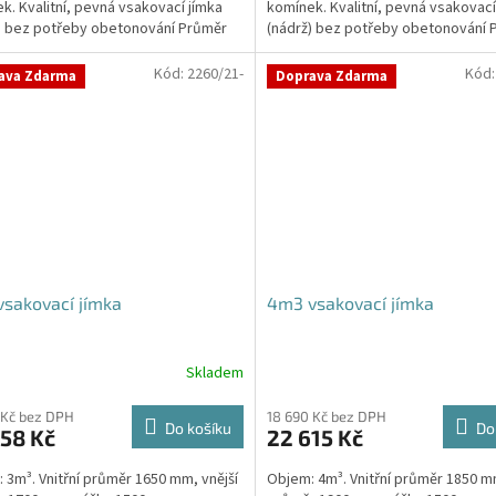
k. Kvalitní, pevná vsakovací jímka
komínek. Kvalitní, pevná vsakovací
ček.
) bez potřeby obetonování Průměr
(nádrž) bez potřeby obetonování 
 a odtoku +...
přítoku a odtoku +...
Kód:
2260/21-
Kód
ava Zdarma
Doprava Zdarma
sakovací jímka
4m3 vsakovací jímka
Skladem
 Kč bez DPH
18 690 Kč bez DPH
Do košíku
Do
58 Kč
22 615 Kč
 3m³. Vnitřní průměr 1650 mm, vnější
Objem: 4m³. Vnitřní průměr 1850 mm