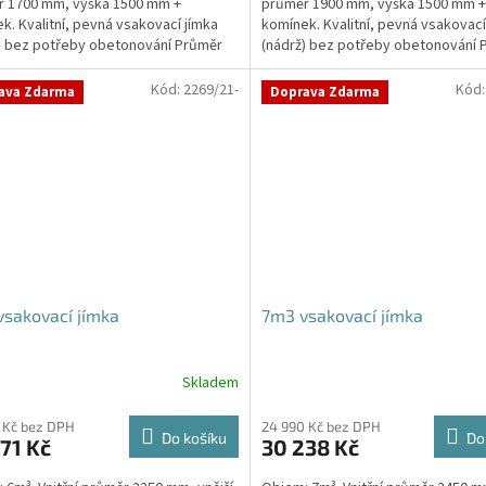
r 1700 mm, výška 1500 mm +
průměr 1900 mm, výška 1500 mm +
k. Kvalitní, pevná vsakovací jímka
komínek. Kvalitní, pevná vsakovací
) bez potřeby obetonování Průměr
(nádrž) bez potřeby obetonování 
 a odtoku +...
přítoku a odtoku +...
Kód:
2269/21-
Kód
ava Zdarma
Doprava Zdarma
sakovací jímka
7m3 vsakovací jímka
Skladem
 Kč bez DPH
24 990 Kč bez DPH
Do košíku
Do
71 Kč
30 238 Kč