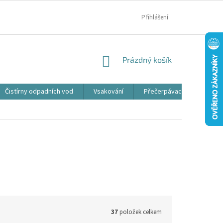
MOJE OBJEDNÁVKA
Přihlášení
NÁKUPNÍ
Prázdný košík
KOŠÍK
Čistírny odpadních vod
Vsakování
Přečerpávací jímky
37
položek celkem