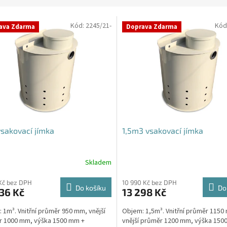
Kód:
2245/21-
Kód
ava Zdarma
Doprava Zdarma
sakovací jímka
1,5m3 vsakovací jímka
Skladem
rné
cení
ktu
Kč bez DPH
10 990 Kč bez DPH
Do košíku
Do
36 Kč
13 298 Kč
 1m³. Vnitřní průměr 950 mm, vnější
Objem: 1,5m³. Vnitřní průměr 1150
r 1000 mm, výška 1500 mm +
vnější průměr 1200 mm, výška 150