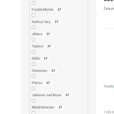
Čela pr
Frýdek-Místek
37
Karlovy Vary
37
Jihlava
37
Teplice
37
Děčín
37
Chomutov
37
Přerov
37
Vsako
Jablonec nad Nisou
37
Mladá Boleslav
37
1 330 