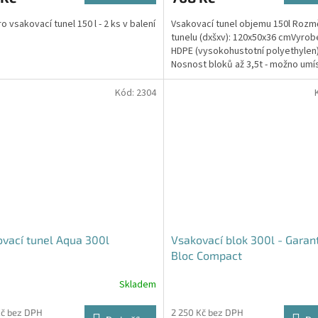
4,6
o vsakovací tunel 150 l - 2 ks v balení
Vsakovací tunel objemu 150l Rozm
z
tunelu (dxšxv): 120x50x36 cmVyrob
5
HDPE (vysokohustotní polyethylen
hvězdiček.
Nosnost bloků až 3,5t - možno umí
parkovací stání do...
Kód:
2304
vací tunel Aqua 300l
Vsakovací blok 300l - Garan
Bloc Compact
Skladem
Průměrné
hodnocení
produktu
Kč bez DPH
2 250 Kč bez DPH