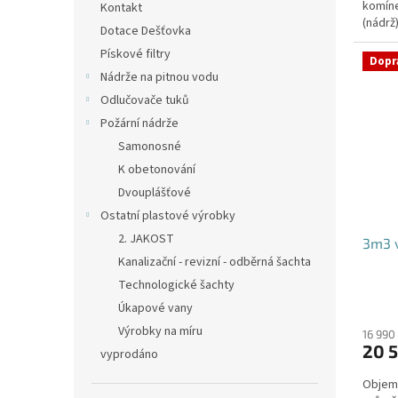
komíne
hvězdi
Kontakt
(nádrž
Dotace Dešťovka
přítoku
Pískové filtry
Dopr
Nádrže na pitnou vodu
Odlučovače tuků
Požární nádrže
Samonosné
K obetonování
Dvouplášťové
Ostatní plastové výrobky
2. JAKOST
3m3 v
Kanalizační - revizní - odběrná šachta
Technologické šachty
Úkapové vany
Výrobky na míru
16 990
20 5
vyprodáno
Objem: