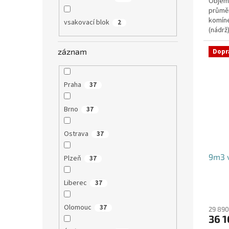
Objem:
průmě
komíne
vsakovací blok
2
(nádrž
přítoku
záznam
Dopr
Praha
37
Brno
37
Ostrava
37
9m3 v
Plzeň
37
Liberec
37
Olomouc
37
29 890
36 1