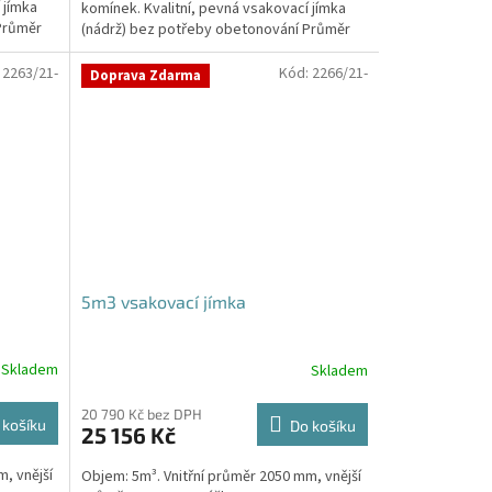
 jímka
komínek. Kvalitní, pevná vsakovací jímka
hvězdiček.
Průměr
(nádrž) bez potřeby obetonování Průměr
přítoku a odtoku +...
:
2263/21-
Kód:
2266/21-
Doprava Zdarma
5m3 vsakovací jímka
Skladem
Skladem
Průměrné
hodnocení
produktu
20 790 Kč bez DPH
 košíku
Do košíku
25 156 Kč
je
5,0
, vnější
Objem: 5m³. Vnitřní průměr 2050 mm, vnější
z