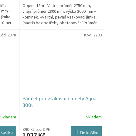
5,0
 mm,
Objem: 15m³. Vnitřní průměr 2750 mm,
z
0 mm +
vnější průměr 2800 mm, výška 2000 mm +
5
 jímka
komínek. Kvalitní, pevná vsakovací jímka
hvězdiček.
Průměr
(nádrž) bez potřeby obetonování Průměr
přítoku a odtoku +...
Kód:
2378
Kód:
2299
Pár čel pro vsakovací tunely Aqua
300l
Skladem
Skladem
890 Kč bez DPH
 košíku
Do košíku
1 077 Kč