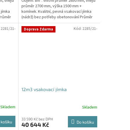
, vnější
Objem: 8m³. Vnitřní průměr 2650 mm, vnější
průměr 2700 mm, výška 1500 mm +
 jímka
komínek. Kvalitní, pevná vsakovací jímka
Průměr
(nádrž) bez potřeby obetonování Průměr
přítoku a odtoku +...
:
2281/21-
Kód:
2285/21-
Doprava Zdarma
12m3 vsakovací jímka
Skladem
Skladem
Průměrné
hodnocení
produktu
33 590 Kč bez DPH
 košíku
Do košíku
40 644 Kč
je