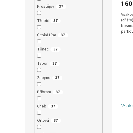
1 60
Prostějov
37
Vsakov
(d*š*v
Třebíč
37
Nosnos
parkov
Česká Lípa
37
Třinec
37
Tábor
37
Znojmo
37
Příbram
37
Vsako
Cheb
37
Orlová
37
Průmě
hodno