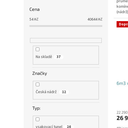
průmě
komíne
Cena
(nádrž
přítoku
54
Kč
40644
Kč
Dopr
Na skladě
37
Značky
6m3 v
Česká nádrž
12
Typ:
22 290
26 9
vsakovací tunel
24