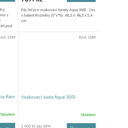
ěry
Pár čel pro vsakovací tunely Aqua 300l - 2 ks
eno z
v balení Rozměry (š*v*h): 68,5 x 46,5 x 5,4
)
cm
stit pod
Kód:
2289
Kód:
2588
tia Rain
Vsakovací sada Aqua 300l
Skladem
Skladem
Průměrné
hodnocení
produktu
2 400 Kč bez DPH