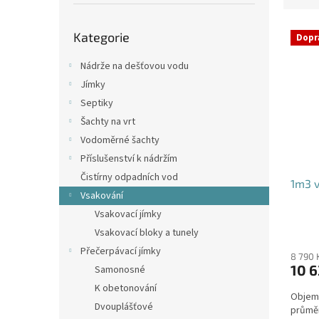
p
e
a
Přeskočit
V
n
n
Kategorie
kategorie
Dopr
ý
í
e
p
p
l
Nádrže na dešťovou vodu
i
r
Jímky
s
o
Septiky
p
d
Šachty na vrt
r
u
o
k
Vodoměrné šachty
d
t
Příslušenství k nádržím
u
ů
Čistírny odpadních vod
1m3 v
k
Vsakování
t
Vsakovací jímky
ů
Průmě
Vsakovací bloky a tunely
hodno
Přečerpávací jímky
produ
8 790 
10 6
Samonosné
je
4,4
K obetonování
Objem:
z
Dvouplášťové
průmě
5