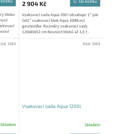
 košíku
Do košíku
2 904 Kč
je
5,0
ry bloku
Vsakovací sada Aqua 300 l obsahuje: 1* pár
z
nost
čel1* vsakovací blok Aqua 300l6 m2
5
arkovací
geotextílie Rozměry vsakovací sady
hvězdiček.
nství
120x80x52 cm Nosnost bloků až 3,5 t -
možno umístit pod...
Kód:
2583
Kód:
3003
Vsakovací sada Aqua 1200l
Skladem
Skladem