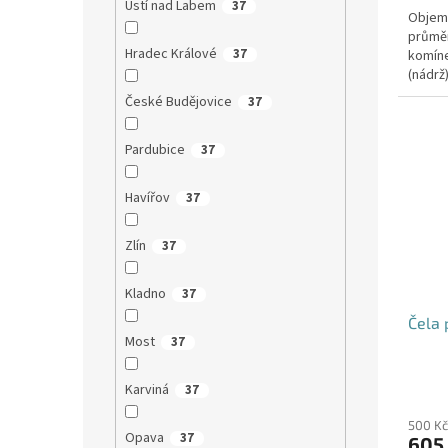
Ústí nad Labem
37
Objem:
průmě
Hradec Králové
37
komíne
(nádrž
přítoku
České Budějovice
37
Pardubice
37
Havířov
37
Zlín
37
Kladno
37
Čela 
Most
37
Karviná
37
500 Kč
Opava
37
605