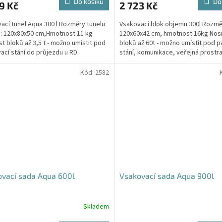
Do košíku
Do
9 Kč
2 723 Kč
je
4,5
ací tunel Aqua 300 l Rozměry tunelu
Vsakovací blok objemu 300l Rozmě
z
): 120x80x50 cm,Hmotnost 11 kg
120x60x42 cm, hmotnost 16kg Nos
5
t bloků až 3,5 t - možno umístit pod
bloků až 60t - možno umístit pod p
hvězdiček.
ací stání do průjezdu u RD
stání, komunikace, veřejná prostra
Cena včetně...
Kód:
2582
vací sada Aqua 600l
Vsakovací sada Aqua 900l
Skladem
rné
Průměrné
cení
hodnocení