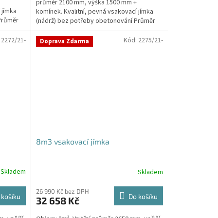
průměr 2100 mm, výška 1500 mm +
5
 jímka
komínek. Kvalitní, pevná vsakovací jímka
hvězdiček.
Průměr
(nádrž) bez potřeby obetonování Průměr
přítoku a odtoku +...
:
2272/21-
Kód:
2275/21-
Doprava Zdarma
8m3 vsakovací jímka
Skladem
Skladem
26 990 Kč bez DPH
 košíku
Do košíku
32 658 Kč