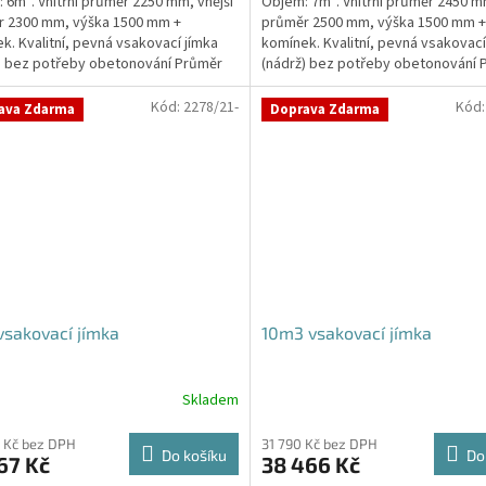
 6m³. Vnitřní průměr 2250 mm, vnější
Objem: 7m³. Vnitřní průměr 2450 mm
r 2300 mm, výška 1500 mm +
průměr 2500 mm, výška 1500 mm +
k. Kvalitní, pevná vsakovací jímka
komínek. Kvalitní, pevná vsakovací
) bez potřeby obetonování Průměr
(nádrž) bez potřeby obetonování 
 a odtoku +...
přítoku a odtoku +...
Kód:
2278/21-
Kód
ava Zdarma
Doprava Zdarma
sakovací jímka
10m3 vsakovací jímka
Skladem
Průměrné
hodnocení
produktu
 Kč bez DPH
31 790 Kč bez DPH
Do košíku
Do
67 Kč
38 466 Kč
je
5,0