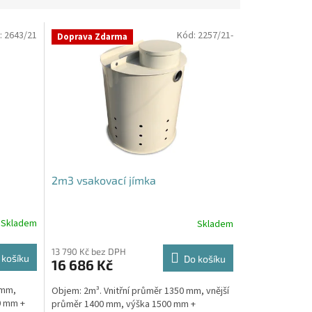
:
2643/21
Kód:
2257/21-
Doprava Zdarma
2m3 vsakovací jímka
Skladem
Skladem
Průměrné
hodnocení
produktu
13 790 Kč bez DPH
 košíku
Do košíku
16 686 Kč
je
4,8
 mm,
Objem: 2m³. Vnitřní průměr 1350 mm, vnější
z
0 mm +
průměr 1400 mm, výška 1500 mm +
5