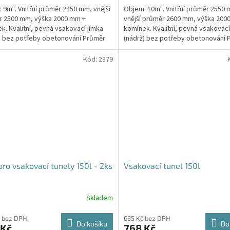
 9m³. Vnitřní průměr 2450 mm, vnější
Objem: 10m³. Vnitřní průměr 2550
z
r 2500 mm, výška 2000 mm +
vnější průměr 2600 mm, výška 200
5
k. Kvalitní, pevná vsakovací jímka
komínek. Kvalitní, pevná vsakovací
hvězdiček.
) bez potřeby obetonování Průměr
(nádrž) bez potřeby obetonování 
 a odtoku +...
přítoku a odtoku +...
Kód:
2379
pro vsakovací tunely 150l - 2ks
Vsakovací tunel 150l
Skladem
Průměrné
hodnocení
produktu
 bez DPH
635 Kč bez DPH
Do košíku
Do
 Kč
768 Kč
je