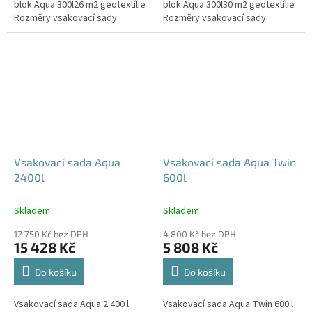
blok Aqua 300l26 m2 geotextílie
blok Aqua 300l30 m2 geotextílie
Rozměry vsakovací sady
Rozměry vsakovací sady
720x80x52 cm Nosnost bloků až
840x80x52 cm Nosnost bloků až
3,5 t - možno umístit pod...
3,5 t - možno umístit pod...
Vsakovací sada Aqua
Vsakovací sada Aqua Twin
2400l
600l
Skladem
Skladem
12 750 Kč bez DPH
4 800 Kč bez DPH
15 428 Kč
5 808 Kč
Do košíku
Do košíku
Vsakovací sada Aqua 2 400 l
Vsakovací sada Aqua Twin 600 l