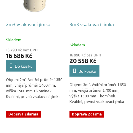
2m3 vsakovací jímka
3m3 vsakovací jímka
Skladem
Průměrné
Skladem
hodnocení
13 790 Kč bez DPH
produktu
16 686 Kč
16 990 Kč bez DPH
je
20 558 Kč
4,8
Do košíku
z
Do košíku
5
Objem: 2m³. Vnitřní průměr 1350
hvězdiček.
Objem: 3m³. Vnitřní průměr 1650
mm, vnější průměr 1400 mm,
mm, vnější průměr 1700 mm,
výška 1500 mm + komínek.
výška 1500 mm + komínek.
Kvalitní, pevná vsakovací jímka
Kvalitní, pevná vsakovací jímka
(nádrž) bez potřeby
(nádrž) bez potřeby
obetonování Průměr přítoku a
obetonování Průměr přítoku a
odtoku +...
Doprava Zdarma
Doprava Zdarma
odtoku +...