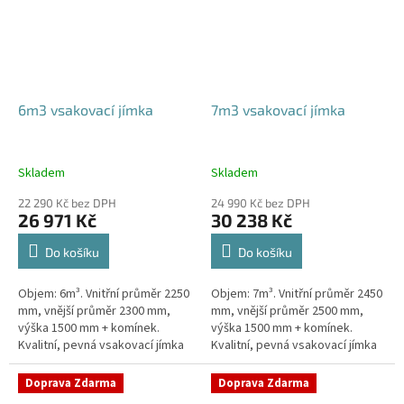
6m3 vsakovací jímka
7m3 vsakovací jímka
Skladem
Skladem
22 290 Kč bez DPH
24 990 Kč bez DPH
26 971 Kč
30 238 Kč
Do košíku
Do košíku
Objem: 6m³. Vnitřní průměr 2250
Objem: 7m³. Vnitřní průměr 2450
mm, vnější průměr 2300 mm,
mm, vnější průměr 2500 mm,
výška 1500 mm + komínek.
výška 1500 mm + komínek.
Kvalitní, pevná vsakovací jímka
Kvalitní, pevná vsakovací jímka
(nádrž) bez potřeby
(nádrž) bez potřeby
obetonování Průměr přítoku a
obetonování Průměr přítoku a
Doprava Zdarma
Doprava Zdarma
odtoku +...
odtoku +...