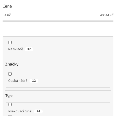
r
Cena
o
d
54
Kč
40644
Kč
u
k
t
ů
Na skladě
37
Značky
Česká nádrž
12
Typ:
vsakovací tunel
24