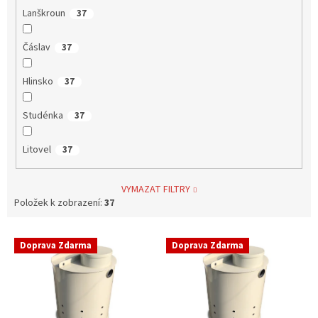
Lanškroun
37
Čáslav
37
Hlinsko
37
Studénka
37
Litovel
37
VYMAZAT FILTRY
Položek k zobrazení:
37
V
Doprava Zdarma
Doprava Zdarma
ý
p
i
s
p