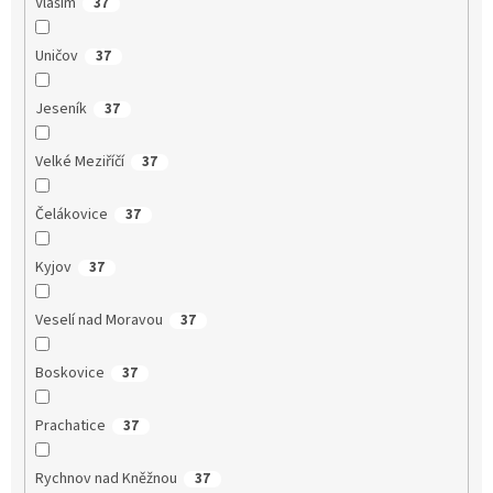
Vlašim
37
Uničov
37
Jeseník
37
Velké Meziříčí
37
Čelákovice
37
Kyjov
37
Veselí nad Moravou
37
Boskovice
37
Prachatice
37
Rychnov nad Kněžnou
37