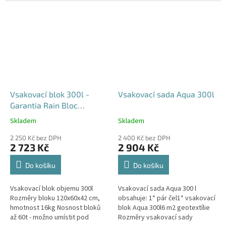
průjezdu u RD
Vsakovací blok 300l -
Vsakovací sada Aqua 300l
Garantia Rain Bloc
Compact
Skladem
Skladem
Průměrné
Průměrné
hodnocení
hodnocení
2 250 Kč bez DPH
2 400 Kč bez DPH
produktu
produktu
2 723 Kč
2 904 Kč
je
je
4,5
5,0
Do košíku
Do košíku
z
z
5
5
Vsakovací blok objemu 300l
Vsakovací sada Aqua 300 l
hvězdiček.
hvězdiček.
Rozměry bloku 120x60x42 cm,
obsahuje: 1* pár čel1* vsakovací
hmotnost 16kg Nosnost bloků
blok Aqua 300l6 m2 geotextílie
až 60t - možno umístit pod
Rozměry vsakovací sady