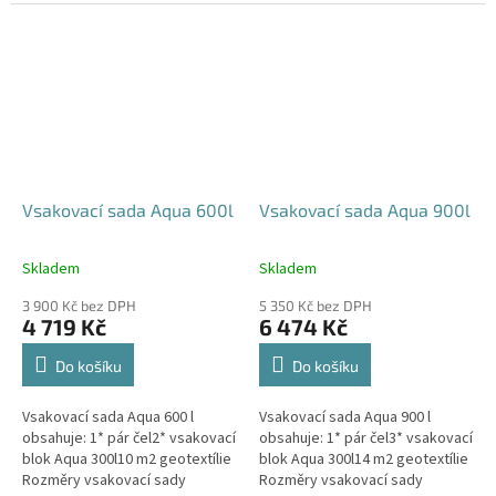
parkovací stání, komunikace,
120x80x52 cm Nosnost bloků až
veřejná prostranství Cena
3,5 t - možno umístit pod...
včetně...
Vsakovací sada Aqua 600l
Vsakovací sada Aqua 900l
Skladem
Skladem
Průměrné
Průměrné
hodnocení
hodnocení
3 900 Kč bez DPH
5 350 Kč bez DPH
produktu
produktu
4 719 Kč
6 474 Kč
je
je
5,0
5,0
Do košíku
Do košíku
z
z
5
5
Vsakovací sada Aqua 600 l
Vsakovací sada Aqua 900 l
hvězdiček.
hvězdiček.
obsahuje: 1* pár čel2* vsakovací
obsahuje: 1* pár čel3* vsakovací
blok Aqua 300l10 m2 geotextílie
blok Aqua 300l14 m2 geotextílie
Rozměry vsakovací sady
Rozměry vsakovací sady