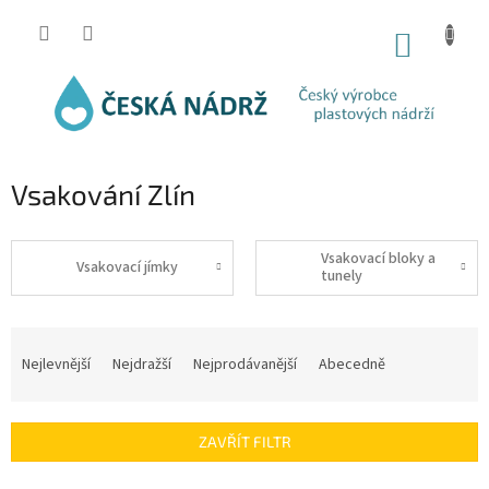
Přejít
na
NÁKUP
obsah
KOŠÍK
Vsakování Zlín
Vsakovací bloky a
Vsakovací jímky
tunely
Ř
a
Nejlevnější
Nejdražší
Nejprodávanější
Abecedně
z
e
n
ZAVŘÍT FILTR
í
p