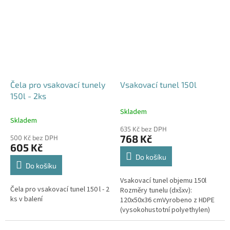
odtoku +...
odtoku +...
Čela pro vsakovací tunely
Vsakovací tunel 150l
150l - 2ks
Skladem
Průměrné
Skladem
hodnocení
635 Kč bez DPH
produktu
768 Kč
500 Kč bez DPH
je
605 Kč
4,6
Do košíku
z
Do košíku
5
Vsakovací tunel objemu 150l
hvězdiček.
Čela pro vsakovací tunel 150 l - 2
Rozměry tunelu (dxšxv):
ks v balení
120x50x36 cmVyrobeno z HDPE
(vysokohustotní polyethylen)
Nosnost bloků až 3,5t - možno
umístit pod parkovací stání do...