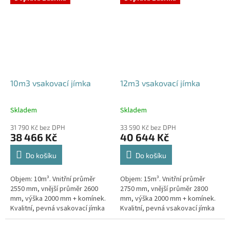
odtoku +...
odtoku +...
10m3 vsakovací jímka
12m3 vsakovací jímka
Skladem
Skladem
Průměrné
Průměrné
hodnocení
hodnocení
31 790 Kč bez DPH
33 590 Kč bez DPH
produktu
produktu
38 466 Kč
40 644 Kč
je
je
5,0
5,0
Do košíku
Do košíku
z
z
5
5
Objem: 10m³. Vnitřní průměr
Objem: 15m³. Vnitřní průměr
hvězdiček.
hvězdiček.
2550 mm, vnější průměr 2600
2750 mm, vnější průměr 2800
mm, výška 2000 mm + komínek.
mm, výška 2000 mm + komínek.
Kvalitní, pevná vsakovací jímka
Kvalitní, pevná vsakovací jímka
(nádrž) bez potřeby
(nádrž) bez potřeby
obetonování Průměr přítoku a
obetonování Průměr přítoku a