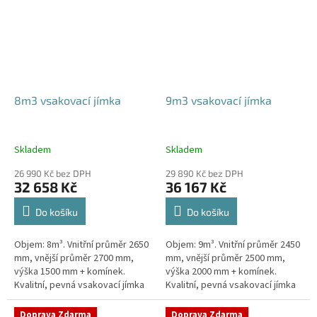
8m3 vsakovací jímka
9m3 vsakovací jímka
Skladem
Skladem
26 990 Kč bez DPH
29 890 Kč bez DPH
32 658 Kč
36 167 Kč
Do košíku
Do košíku
Objem: 8m³. Vnitřní průměr 2650
Objem: 9m³. Vnitřní průměr 2450
mm, vnější průměr 2700 mm,
mm, vnější průměr 2500 mm,
výška 1500 mm + komínek.
výška 2000 mm + komínek.
Kvalitní, pevná vsakovací jímka
Kvalitní, pevná vsakovací jímka
(nádrž) bez potřeby
(nádrž) bez potřeby
obetonování Průměr přítoku a
obetonování Průměr přítoku a
Doprava Zdarma
Doprava Zdarma