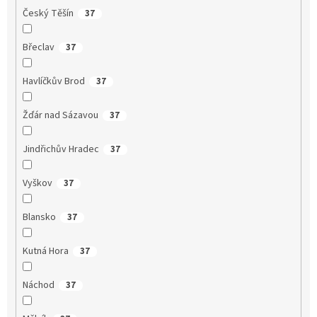
Český Těšín
37
Břeclav
37
Havlíčkův Brod
37
Žďár nad Sázavou
37
Jindřichův Hradec
37
Vyškov
37
Blansko
37
Kutná Hora
37
Náchod
37