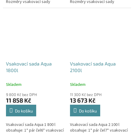
Rozměry vsakovací sady
Rozměry vsakovací sady
480x80x52 cm Nosnost bloků až
600x80x52 cm Nosnost bloků až
3,5 t -...
3,5 t -...
Vsakovací sada Aqua
Vsakovací sada Aqua
1800l
2100l
Skladem
Skladem
9 800 Kč bez DPH
11 300 Kč bez DPH
11 858 Kč
13 673 Kč
Do košíku
Do košíku
Vsakovací sada Aqua 1 800 l
Vsakovací sada Aqua 2 100 l
obsahuje: 1* pár čel6* vsakovací
obsahuje: 1* pár čel7* vsakovací