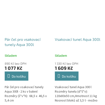
Pár čel pro vsakovací
Vsakovací tunel Aqua 300l
tunely Aqua 300l
Skladem
Skladem
890 Kč bez DPH
1 330 Kč bez DPH
1 077 Kč
1 609 Kč
Do košíku
Do košíku
Pár čel pro vsakovací tunely
Vsakovací tunel Aqua 300 l
Aqua 300l - 2 ks v balení
Rozměry tunelu (d*š*v):
Rozměry (š*v*h): 68,5 x 46,5 x
120x80x50 cm,Hmotnost 11 kg
5,4 cm
Nosnost bloků až 3,5 t - možno
umístit pod parkovací stání do