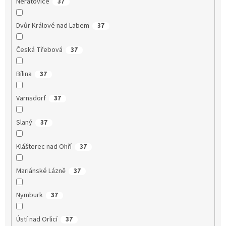
Neratovice
37
Dvůr Králové nad Labem
37
Česká Třebová
37
Bílina
37
Varnsdorf
37
Slaný
37
Klášterec nad Ohří
37
Mariánské Lázně
37
Nymburk
37
Ústí nad Orlicí
37