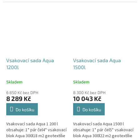
240x80x52 cm Nesedí vám
360x80x52 cm Nesedí vám
rozměr tohoto...
rozměr tohoto...
Vsakovací sada Aqua
Vsakovací sada Aqua
1200l
1500l
Skladem
Skladem
6 850 Kč bez DPH
8 300 Kč bez DPH
8 289 Kč
10 043 Kč
Do košíku
Do košíku
Vsakovací sada Aqua 1 200 l
Vsakovací sada Aqua 1500 l
obsahuje: 1* pár čel4* vsakovací
obsahuje: 1* pár čel5* vsakovací
blok Aqua 300l18 m2 geotextílie
blok Aqua 300l22 m2 geotextílie