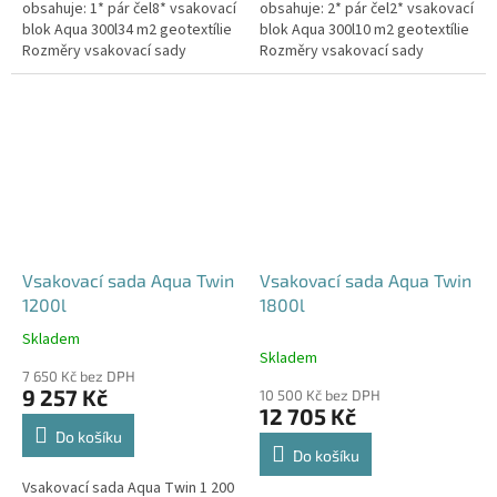
obsahuje: 1* pár čel8* vsakovací
obsahuje: 2* pár čel2* vsakovací
blok Aqua 300l34 m2 geotextílie
blok Aqua 300l10 m2 geotextílie
Rozměry vsakovací sady
Rozměry vsakovací sady
960x80x52 cm Nosnost bloků až
120x80x104 cm Nosnost bloků
3,5 t - možno umístit pod...
až 3,5 t - možno umístit pod...
Vsakovací sada Aqua Twin
Vsakovací sada Aqua Twin
1200l
1800l
Skladem
Průměrné
Skladem
hodnocení
7 650 Kč bez DPH
produktu
9 257 Kč
10 500 Kč bez DPH
je
12 705 Kč
5,0
Do košíku
z
Do košíku
5
Vsakovací sada Aqua Twin 1 200
hvězdiček.