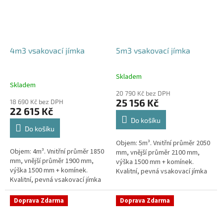
4m3 vsakovací jímka
5m3 vsakovací jímka
Skladem
Průměrné
Skladem
hodnocení
20 790 Kč bez DPH
produktu
25 156 Kč
18 690 Kč bez DPH
je
22 615 Kč
5,0
Do košíku
z
Do košíku
5
Objem: 5m³. Vnitřní průměr 2050
hvězdiček.
Objem: 4m³. Vnitřní průměr 1850
mm, vnější průměr 2100 mm,
mm, vnější průměr 1900 mm,
výška 1500 mm + komínek.
výška 1500 mm + komínek.
Kvalitní, pevná vsakovací jímka
Kvalitní, pevná vsakovací jímka
(nádrž) bez potřeby
(nádrž) bez potřeby
obetonování Průměr přítoku a
obetonování Průměr přítoku a
odtoku +...
Doprava Zdarma
Doprava Zdarma
odtoku +...