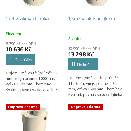
r
o
d
1m3 vsakovací jímka
1,5m3 vsakovací jímka
u
k
Skladem
Průměrné
t
Skladem
hodnocení
ů
8 790 Kč bez DPH
produktu
10 636 Kč
10 990 Kč bez DPH
je
13 298 Kč
4,4
Do košíku
z
Do košíku
5
Objem: 1m³. Vnitřní průměr 950
hvězdiček.
Objem: 1,5m³. Vnitřní průměr
mm, vnější průměr 1000 mm,
1150 mm, vnější průměr 1200
výška 1500 mm + komínek.
mm, výška 1500 mm + komínek.
Kvalitní, pevná vsakovací jímka
Kvalitní, pevná vsakovací jímka
(nádrž) bez potřeby
(nádrž) bez potřeby
obetonování Průměr přítoku a
obetonování Průměr přítoku a
odtoku +...
Doprava Zdarma
Doprava Zdarma
odtoku +...