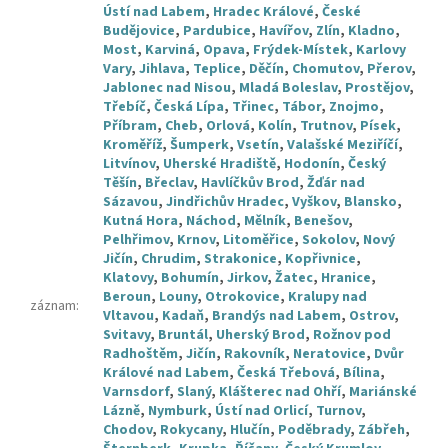
Ústí nad Labem
,
Hradec Králové
,
České
Budějovice
,
Pardubice
,
Havířov
,
Zlín
,
Kladno
,
Most
,
Karviná
,
Opava
,
Frýdek-Místek
,
Karlovy
Vary
,
Jihlava
,
Teplice
,
Děčín
,
Chomutov
,
Přerov
,
Jablonec nad Nisou
,
Mladá Boleslav
,
Prostějov
,
Třebíč
,
Česká Lípa
,
Třinec
,
Tábor
,
Znojmo
,
Příbram
,
Cheb
,
Orlová
,
Kolín
,
Trutnov
,
Písek
,
Kroměříž
,
Šumperk
,
Vsetín
,
Valašské Meziříčí
,
Litvínov
,
Uherské Hradiště
,
Hodonín
,
Český
Těšín
,
Břeclav
,
Havlíčkův Brod
,
Žďár nad
Sázavou
,
Jindřichův Hradec
,
Vyškov
,
Blansko
,
Kutná Hora
,
Náchod
,
Mělník
,
Benešov
,
Pelhřimov
,
Krnov
,
Litoměřice
,
Sokolov
,
Nový
Jičín
,
Chrudim
,
Strakonice
,
Kopřivnice
,
Klatovy
,
Bohumín
,
Jirkov
,
Žatec
,
Hranice
,
Beroun
,
Louny
,
Otrokovice
,
Kralupy nad
záznam
:
Vltavou
,
Kadaň
,
Brandýs nad Labem
,
Ostrov
,
Svitavy
,
Bruntál
,
Uherský Brod
,
Rožnov pod
Radhoštěm
,
Jičín
,
Rakovník
,
Neratovice
,
Dvůr
Králové nad Labem
,
Česká Třebová
,
Bílina
,
Varnsdorf
,
Slaný
,
Klášterec nad Ohří
,
Mariánské
Lázně
,
Nymburk
,
Ústí nad Orlicí
,
Turnov
,
Chodov
,
Rokycany
,
Hlučín
,
Poděbrady
,
Zábřeh
,