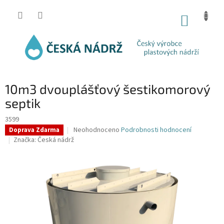
Přejít
na
NÁKUP
obsah
KOŠÍK
10m3 dvouplášťový šestikomorový
septik
3599
Průměrné
Neohodnoceno
Podrobnosti hodnocení
Doprava Zdarma
hodnocení
Značka:
Česká nádrž
produktu
je
0,0
z
5
hvězdiček.