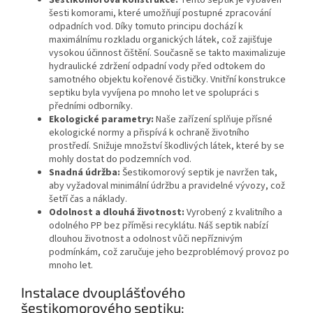
Šestikomorová konstrukce:
Tento septik je vybaven
šesti komorami, které umožňují postupné zpracování
odpadních vod. Díky tomuto principu dochází k
maximálnímu rozkladu organických látek, což zajišťuje
vysokou účinnost čištění. Současně se takto maximalizuje
hydraulické zdržení odpadní vody před odtokem do
samotného objektu kořenové čističky. Vnitřní konstrukce
septiku byla vyvíjena po mnoho let ve spolupráci s
předními odborníky.
Ekologické parametry:
Naše zařízení splňuje přísné
ekologické normy a přispívá k ochraně životního
prostředí. Snižuje množství škodlivých látek, které by se
mohly dostat do podzemních vod.
Snadná údržba:
Šestikomorový septik je navržen tak,
aby vyžadoval minimální údržbu a pravidelné vývozy, což
šetří čas a náklady.
Odolnost a dlouhá životnost:
Vyrobený z kvalitního a
odolného PP bez příměsi recyklátu. Náš septik nabízí
dlouhou životnost a odolnost vůči nepříznivým
podmínkám, což zaručuje jeho bezproblémový provoz po
mnoho let.
Instalace dvouplášťového
šestikomorového septiku: