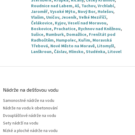
Šternberk
,
Krupka
,
Říčany
,
Český Krumlov
,
Roudnice nad Labem
,
Aš
,
Tachov
,
Vrchlabí
,
Jaroměř
,
Vysoké Mýto
,
Nový Bor
,
Holešov
,
Vlašim
,
Uničov
,
Jeseník
,
Velké Meziříčí
,
Čelákovice
,
Kyjov
,
Veselí nad Moravou
,
Boskovice
,
Prachatice
,
Rychnov nad Kněžnou
,
Sušice
,
Rumburk
,
Domažlice
,
Frenštát pod
Radhoštěm
,
Humpolec
,
Kuřim
,
Moravská
Třebová
,
Nové Město na Moravě
,
Litomyšl
,
Lanškroun
,
Čáslav
,
Hlinsko
,
Studénka
,
Litovel
Z
á
p
a
Nádrže na dešťovou vodu
t
Samonostné nádrže na vodu
í
Nádrže na vodu k obetonování
Dvouplášťové nádrže na vodu
Sety nádrží na vodu
Nízké a ploché nádrže na vodu