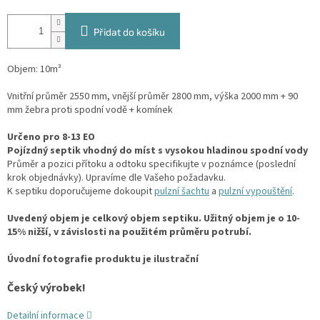
Přidat do košíku
Objem: 10m³
Vnitřní průměr 2550 mm, vnější průměr 2800 mm, výška 2000 mm + 90
mm žebra proti spodní vodě + komínek
Určeno pro 8-13 EO
Pojízdný septik vhodný do míst s vysokou hladinou spodní vody
Průměr a pozici přítoku a odtoku specifikujte v poznámce (poslední
krok objednávky). Upravíme dle Vašeho požadavku.
K septiku doporučujeme dokoupit
pulzní šachtu
a
pulzní vypouštění
.
Uvedený objem je celkový objem septiku. Užitný objem je o 10-
15% nižší, v závislosti na použitém průměru potrubí.
Úvodní fotografie produktu je ilustrační
Český výrobek!
Detailní informace