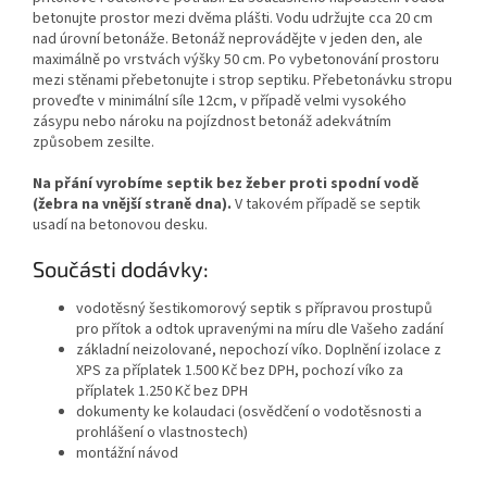
betonujte prostor mezi dvěma plášti. Vodu udržujte cca 20 cm
nad úrovní betonáže. Betonáž neprovádějte v jeden den, ale
maximálně po vrstvách výšky 50 cm. Po vybetonování prostoru
mezi stěnami přebetonujte i strop septiku. Přebetonávku stropu
proveďte v minimální síle 12cm, v případě velmi vysokého
zásypu nebo nároku na pojízdnost betonáž adekvátním
způsobem zesilte.
Na přání vyrobíme septik bez žeber proti spodní vodě
(žebra na vnější straně dna).
V takovém případě se septik
usadí na betonovou desku.
Součásti dodávky:
vodotěsný šestikomorový septik s přípravou prostupů
pro přítok a odtok upravenými na míru dle Vašeho zadání
základní neizolované, nepochozí víko. Doplnění izolace z
XPS za příplatek 1.500 Kč bez DPH, pochozí víko za
příplatek 1.250 Kč bez DPH
dokumenty ke kolaudaci (osvědčení o vodotěsnosti a
prohlášení o vlastnostech)
montážní návod