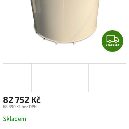
Z
ZDARMA
D
A
R
M
A
82 752 Kč
68 390 Kč bez DPH
Měrná
Skladem
cena: