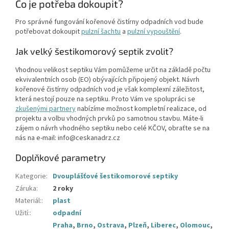
Co je potřeba dokoupit?
Pro správné fungování kořenové čistírny odpadních vod bude
potřebovat dokoupit
pulzní šachtu
a
pulzní vypouštění
.
Jak velký šestikomorový septik zvolit?
Vhodnou velikost septiku Vám pomůžeme určit na základě počtu
ekvivalentních osob (EO) obývajících připojený objekt. Návrh
kořenové čistírny odpadních vod je však komplexní záležitost,
která nestojí pouze na septiku. Proto Vám ve spolupráci se
zkušenými partnery
nabízíme možnost kompletní realizace, od
projektu a volbu vhodných prvků po samotnou stavbu. Máte-li
zájem o návrh vhodného septiku nebo celé KČOV, obraťte se na
nás na e-mail: info@ceskanadrz.cz
Doplňkové parametry
Kategorie
:
Dvouplášťové šestikomorové septiky
Záruka
:
2 roky
Materiál:
:
plast
Užití:
:
odpadní
Praha
,
Brno
,
Ostrava
,
Plzeň
,
Liberec
,
Olomouc
,