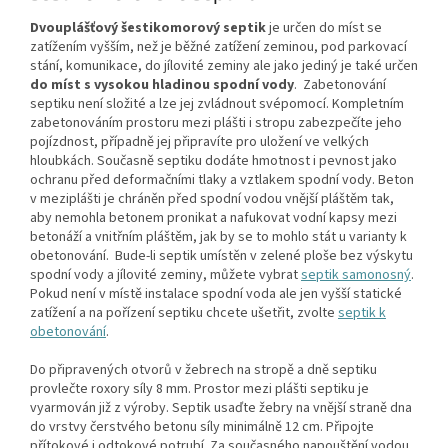
Dvouplášťový šestikomorový septik
je určen do míst se
zatížením vyšším, než je běžné zatížení zeminou, pod parkovací
stání, komunikace, do jílovité zeminy ale jako jediný je také určen
do míst s vysokou hladinou spodní vody
.
Zabetonování
septiku není složité a lze jej zvládnout svépomocí. Kompletním
zabetonováním prostoru mezi plášti i stropu zabezpečíte jeho
pojízdnost, případně jej připravíte pro uložení ve velkých
hloubkách. Současně septiku dodáte hmotnost i pevnost jako
ochranu před deformačními tlaky a vztlakem spodní vody. Beton
v meziplášti je chráněn před spodní vodou vnější pláštěm tak,
aby nemohla betonem pronikat a nafukovat vodní kapsy mezi
betonáží a vnitřním pláštěm, jak by se to mohlo stát u varianty k
obetonování. Bude-li septik umístěn v zelené ploše bez výskytu
spodní vody a jílovité zeminy, můžete vybrat
septik samonosný
.
Pokud není v místě instalace spodní voda ale jen vyšší statické
zatížení a na pořízení septiku chcete ušetřit, zvolte
septik k
obetonování
.
Do připravených otvorů v žebrech na stropě a dně septiku
provlečte roxory síly 8 mm. Prostor mezi plášti septiku je
vyarmován již z výroby. Septik usaďte žebry na vnější straně dna
do vrstvy čerstvého betonu síly minimálně 12 cm. Připojte
přítokové i odtokové potrubí. Za současného napouštění vodou