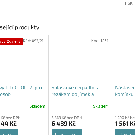
TISK
sející produkty
Kód:
892/21-
Kód:
1851
ava Zdarma
vý filtr COOL 12, pro
Splaškové čerpadlo s
Nástavec
 osob
řezákem do jímek a
komínku 
septiků - Blue Line PQD 7-
70 cm - p
Skladem
Skladem
Průměrné
12-1.1QGF, 230V,
hodnocení
 Kč bez DPH
5 363 Kč bez DPH
1 290 Kč b
produktu
644 Kč
6 489 Kč
1 561 K
je
5,0