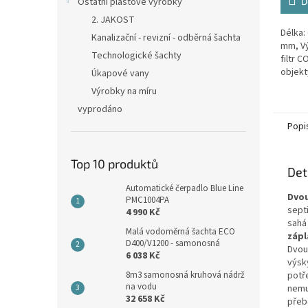
Ostatní plastové výrobky
D
2. JAKOST
Délka:
Kanalizační - revizní - odběrná šachta
mm, Vý
Technologické šachty
filtr 
objekt
Úkapové vany
osoba
Výrobky na míru
vyprodáno
Popi
Top 10 produktů
Det
Automatické čerpadlo Blue Line
Dvou
PMC1004PA
sept
4 990 Kč
sahá
Malá vodoměrná šachta ECO
zápl
D400/V1200 - samonosná
Dvou
6 038 Kč
výsk
8m3 samonosná kruhová nádrž
potř
na vodu
nemu
32 658 Kč
přeb