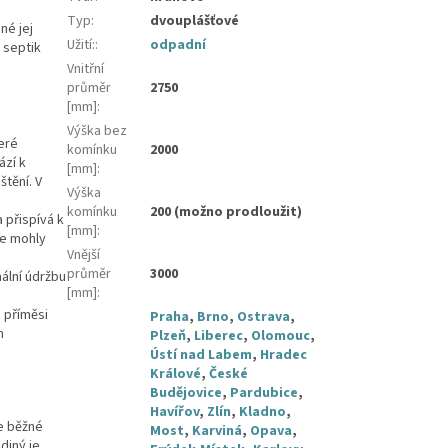
Typ
:
dvouplášťové
né jej
Užití:
:
odpadní
 septik
Vnitřní
průměr
2750
[mm]
:
Výška bez
eré
komínku
2000
ází k
[mm]
:
štění. V
Výška
komínku
200 (možno prodloužit)
 přispívá k
[mm]
:
se mohly
Vnější
průměr
3000
ální údržbu
[mm]
:
 příměsi
Praha
,
Brno
,
Ostrava
,
m
Plzeň
,
Liberec
,
Olomouc
,
Ústí nad Labem
,
Hradec
Králové
,
České
Budějovice
,
Pardubice
,
Havířov
,
Zlín
,
Kladno
,
je běžné
Most
,
Karviná
,
Opava
,
diný je