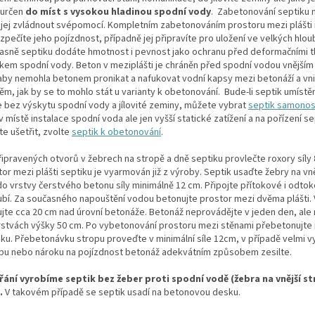
 určen
do míst s vysokou hladinou spodní vody
.
Zabetonování septiku n
e jej zvládnout svépomocí. Kompletním zabetonováním prostoru mezi plášti 
pečíte jeho pojízdnost, případně jej připravíte pro uložení ve velkých hlou
asně septiku dodáte hmotnost i pevnost jako ochranu před deformačními t
akem spodní vody. Beton v meziplášti je chráněn před spodní vodou vnějším
 aby nemohla betonem pronikat a nafukovat vodní kapsy mezi betonáží a vni
ěm, jak by se to mohlo stát u varianty k obetonování. Bude-li septik umístě
e bez výskytu spodní vody a jílovité zeminy, můžete vybrat
septik samono
v místě instalace spodní voda ale jen vyšší statické zatížení a na pořízení s
e ušetřit, zvolte
septik k obetonování
.
řipravených otvorů v žebrech na stropě a dně septiku provlečte roxory síly
or mezi plášti septiku je vyarmován již z výroby. Septik usaďte žebry na vně
do vrstvy čerstvého betonu síly minimálně 12 cm. Připojte přítokové i odto
ubí. Za současného napouštění vodou betonujte prostor mezi dvěma plášti.
ujte cca 20 cm nad úrovní betonáže. Betonáž neprovádějte v jeden den, ale
rstvách výšky 50 cm. Po vybetonování prostoru mezi stěnami přebetonujte 
iku. Přebetonávku stropu proveďte v minimální síle 12cm, v případě velmi 
pu nebo nároku na pojízdnost betonáž adekvátním způsobem zesilte.
řání vyrobíme septik bez žeber proti spodní vodě (žebra na vnější st
.
V takovém případě se septik usadí na betonovou desku.