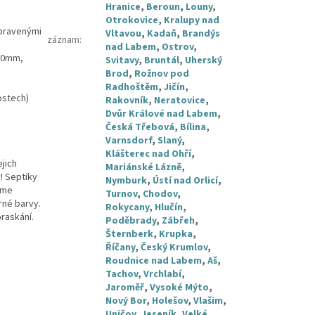
Hranice
,
Beroun
,
Louny
,
Otrokovice
,
Kralupy nad
upravenými
Vltavou
,
Kadaň
,
Brandýs
záznam
:
nad Labem
,
Ostrov
,
700mm,
Svitavy
,
Bruntál
,
Uherský
Brod
,
Rožnov pod
Radhoštěm
,
Jičín
,
ostech)
Rakovník
,
Neratovice
,
Dvůr Králové nad Labem
,
Česká Třebová
,
Bílina
,
Varnsdorf
,
Slaný
,
Klášterec nad Ohří
,
ejich
Mariánské Lázně
,
! Septiky
Nymburk
,
Ústí nad Orlicí
,
áme
Turnov
,
Chodov
,
rné barvy.
Rokycany
,
Hlučín
,
praskání.
Poděbrady
,
Zábřeh
,
Šternberk
,
Krupka
,
Říčany
,
Český Krumlov
,
Roudnice nad Labem
,
Aš
,
Tachov
,
Vrchlabí
,
Jaroměř
,
Vysoké Mýto
,
Nový Bor
,
Holešov
,
Vlašim
,
Uničov
,
Jeseník
,
Velké