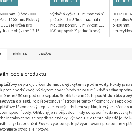
z
o košíku
Do košíku
Do ko
5
hvězdiček.
 6000 mm, Šířka: 2000
výtlačná výška: 15 m maximální
DOBA DODÁN
ška: 1200 mm. Pískový
průtok: 18 m3/hod maximální
k prodlouž
COOL 12 je určen pro
hloubka ponoru: 5 m výkon: 1,1
o 400 mm. 
y trvale obývané 12-16
kW připojení: 2" jednofázový
nerecyklo
mi Český výrobek!
motor 50 Hz kabel 10 m
polypropyl
hmotnost 24 kg
případě že 
revizní...
s
Diskuze
Značka
ailní popis produktu
plášťový septik
je určen
do míst s výskytem spodní vody
. Někdy je na
ik proti spodní vodě. Výskytem spodní vody se rozumí, když hladina spodní
 méně než 50 cm pod dno septiku. Septik také můžete použit
do zátopový
avových oblastí
. Po přebetonování stropu je tento tříkomorový septik poj
plášťový tříkomorový septik je jediným druhem septiku, který je určen do m
ytem spodní vody. Oblíbený je i v případech, kdy se spodní voda nevyskytuj
eba instalovat pouze septik pojezdový. Výhodou je v tomto případě je, že k
síte chystat bednění. Pouze vybetonujete již vyarmovaný prostor mezi pláš
etonujete strop a je hotovo.