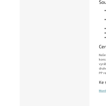
Sou
Cer
Naše
kons
vyrá
druh
PP re
Ke 
Mont