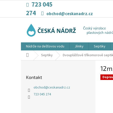
Přejít
723 045
na
274
obsah
obchod@ceskanadrz.cz
Nádrže na dešťovou vodu
Jímky
Septiky
Domů
Septiky
Dvouplášťové tříkomorové septi
P
12m
o
s
Kontakt
Dopra
t
r
obchod
@
ceskanadrz.cz
a
723 045 274
n
n
í