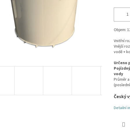
Objem: 1
Vnitřní r
Vnější ro
vodě + k
Určeno p
Pojízdný
vody
Průměr a 
(posledn
Český v
Detailní 