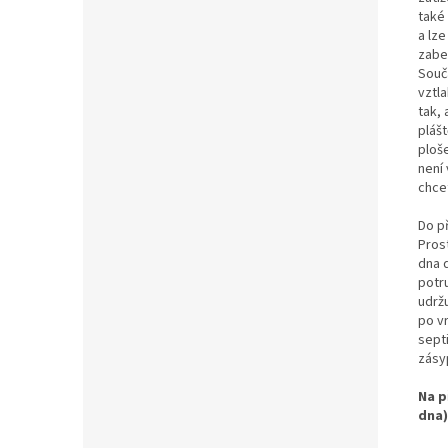
také
a lz
zabez
Souč
vztl
tak,
plášt
ploš
není 
chcet
Do p
Prost
dna 
potr
udrž
po v
sept
zásy
Na p
dna)