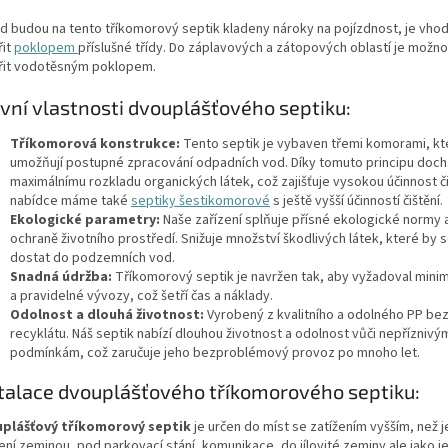
d budou na tento tříkomorový septik kladeny nároky na pojízdnost, je vhod
řit
poklopem
příslušné třídy. Do záplavových a zátopových oblastí je možno
řit vodotěsným poklopem.
vní vlastnosti dvouplášťového septiku:
Tříkomorová konstrukce:
Tento septik je vybaven třemi komorami, kt
umožňují postupné zpracování odpadních vod. Díky tomuto principu doch
maximálnímu rozkladu organických látek, což zajišťuje vysokou účinnost či
nabídce máme také
septiky šestikomorové
s ještě vyšší účinností čištění.
Ekologické parametry:
Naše zařízení splňuje přísné ekologické normy a
ochraně životního prostředí. Snižuje množství škodlivých látek, které by 
dostat do podzemních vod.
Snadná údržba:
Tříkomorový septik je navržen tak, aby vyžadoval minim
a pravidelné vývozy, což šetří čas a náklady.
Odolnost a dlouhá životnost:
Vyrobený z kvalitního a odolného PP bez
recyklátu. Náš septik nabízí dlouhou životnost a odolnost vůči nepříznivý
podmínkám, což zaručuje jeho bezproblémový provoz po mnoho let.
talace dvouplášťového tříkomorového septiku:
plášťový tříkomorový septik
je určen do míst se zatížením vyšším, než 
ení zeminou, pod parkovací stání, komunikace, do jílovité zeminy ale jako je