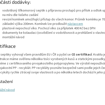
části dodávky:
vodotěsný tříkomorový septik s přípravou prostupů pro přítok a odtok 
na míru dle Vašeho zadání
revizní komínek umožňující přístup do všech komor. Průměr komínku je 
základní výška 200mm. Komínek lze prodloužit
nástavcem
plastové nepochozí víko. Pochozí víko za příplatek 400 Kč bez DPH
dokumenty ke kolaudaci (osvědčení o vodotěsnosti a prohlášení o vlastn
montážní návod
tifikace
 septiky vyhovují všem pravidlům EU i ČR a pyšní se
CE certifikací
. Kvalitu j
trukce máme ověřenu několika tisíci vyrobených kusů a statickými posudky
bíme z certifikovaného prvojakostního polypropylenu. Ve výrobě nepoužív
ojakostní PP - recyklát. PP recykláty poznáte bezpečně sami podle jejich če
cykáty rychle ztrácejí svoje vlastnosti a po několika letech dochází k jeho 
stažení
ážní návod