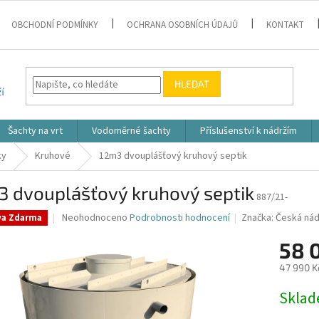
OBCHODNÍ PODMÍNKY
OCHRANA OSOBNÍCH ÚDAJŮ
KONTAKT
HLEDAT
Šachty na vrt
Vodoměrné šachty
Příslušenství k nádržím
ky
Kruhové
12m3 dvouplášťový kruhový septik
3 dvouplášťový kruhový septik
887/21-
Průměrné
Neohodnoceno
Podrobnosti hodnocení
Značka:
Česká nád
va Zdarma
hodnocení
produktu
58 
je
47 990 K
0,0
z
Měrná
Skla
5
cena:
hvězdiček.