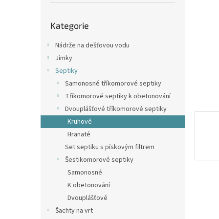
p
a
Přeskočit
n
Kategorie
kategorie
e
l
Nádrže na dešťovou vodu
Jímky
Septiky
Samonosné tříkomorové septiky
Tříkomorové septiky k obetonování
Dvouplášťové tříkomorové septiky
Kruhové
Hranaté
Set septiku s pískovým filtrem
Šestikomorové septiky
Samonosné
K obetonování
Dvouplášťové
Šachty na vrt