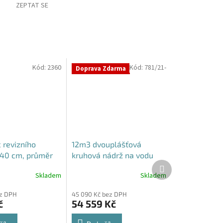
ZEPTAT SE
Kód:
2360
Kód:
781/21-
Doprava Zdarma
 revizního
12m3 dvouplášťová
40 cm, průměr
kruhová nádrž na vodu
Další
ro septiky
produkt
Skladem
Skladem
ez DPH
45 090 Kč bez DPH
č
54 559 Kč