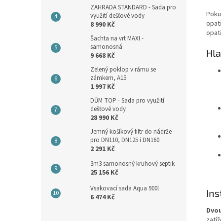
ZAHRADA STANDARD - Sada pro
Poku
využití dešťové vody
opat
8 990 Kč
opat
Šachta na vrt MAXI -
samonosná
Hla
9 668 Kč
Zelený poklop v rámu se
zámkem, A15
1 997 Kč
DŮM TOP - Sada pro využití
dešťové vody
28 990 Kč
Jemný košíkový filtr do nádrže -
pro DN110, DN125 i DN160
2 291 Kč
3m3 samonosný kruhový septik
25 156 Kč
Vsakovací sada Aqua 900l
Ins
6 474 Kč
Dvou
zatíž