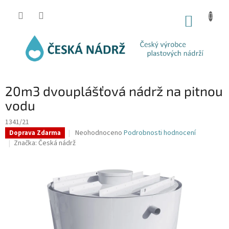
Přejít
na
NÁKUP
obsah
KOŠÍK
20m3 dvouplášťová nádrž na pitnou
vodu
1341/21
Průměrné
Neohodnoceno
Podrobnosti hodnocení
Doprava Zdarma
hodnocení
Značka:
Česká nádrž
produktu
je
0,0
z
5
hvězdiček.