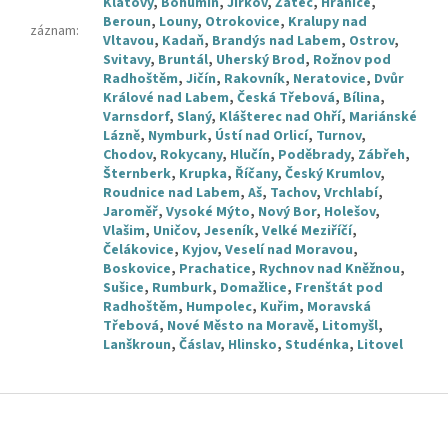
Klatovy
,
Bohumín
,
Jirkov
,
Žatec
,
Hranice
,
Beroun
,
Louny
,
Otrokovice
,
Kralupy nad
záznam
:
Vltavou
,
Kadaň
,
Brandýs nad Labem
,
Ostrov
,
Svitavy
,
Bruntál
,
Uherský Brod
,
Rožnov pod
Radhoštěm
,
Jičín
,
Rakovník
,
Neratovice
,
Dvůr
Králové nad Labem
,
Česká Třebová
,
Bílina
,
Varnsdorf
,
Slaný
,
Klášterec nad Ohří
,
Mariánské
Lázně
,
Nymburk
,
Ústí nad Orlicí
,
Turnov
,
Chodov
,
Rokycany
,
Hlučín
,
Poděbrady
,
Zábřeh
,
Šternberk
,
Krupka
,
Říčany
,
Český Krumlov
,
Roudnice nad Labem
,
Aš
,
Tachov
,
Vrchlabí
,
Jaroměř
,
Vysoké Mýto
,
Nový Bor
,
Holešov
,
Vlašim
,
Uničov
,
Jeseník
,
Velké Meziříčí
,
Čelákovice
,
Kyjov
,
Veselí nad Moravou
,
Boskovice
,
Prachatice
,
Rychnov nad Kněžnou
,
Sušice
,
Rumburk
,
Domažlice
,
Frenštát pod
Radhoštěm
,
Humpolec
,
Kuřim
,
Moravská
Třebová
,
Nové Město na Moravě
,
Litomyšl
,
Lanškroun
,
Čáslav
,
Hlinsko
,
Studénka
,
Litovel
Z
á
p