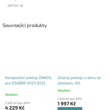
ZEPTAT SE
Související produkty
Kompozitní poklop DN600,
Zelený poklop v rámu se
pro OSOBNÍ VOZY B125
zámkem, A15
Skladem
Průměrné
Skladem
hodnocení
1 650 Kč bez DPH
produktu
1 997 Kč
3 495 Kč bez DPH
je
4 229 Kč
4,6