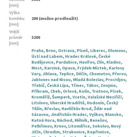
[mm]
:
Výška
komínku
200 (možno prodloužit)
[mm]
:
Vnější
průměr
3200
[mm]
:
Praha
,
Brno
,
Ostrava
,
Plzeň
,
Liberec
,
Olomouc
,
Ústí nad Labem
,
Hradec Králové
,
České
Budějovice
,
Pardubice
,
Havířov
,
Zlín
,
Kladno
,
Most
,
Karviná
,
Opava
,
Frýdek-Místek
,
Karlovy
Vary
,
Jihlava
,
Teplice
,
Děčín
,
Chomutov
,
Přerov
,
Jablonec nad Nisou
,
Mladá Boleslav
,
Prostějov
,
Třebíč
,
Česká Lípa
,
Třinec
,
Tábor
,
Znojmo
,
Příbram
,
Cheb
,
Orlová
,
Kolín
,
Trutnov
,
Písek
,
Kroměříž
,
Šumperk
,
Vsetín
,
Valašské Meziříčí
,
Litvínov
,
Uherské Hradiště
,
Hodonín
,
Český
Těšín
,
Břeclav
,
Havlíčkův Brod
,
Žďár nad
Sázavou
,
Jindřichův Hradec
,
Vyškov
,
Blansko
,
Kutná Hora
,
Náchod
,
Mělník
,
Benešov
,
Pelhřimov
,
Krnov
,
Litoměřice
,
Sokolov
,
Nový
Jičín
,
Chrudim
,
Strakonice
,
Kopřivnice
,