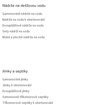
a
Nádrže na dešťovou vodu
t
Samonostné nádrže na vodu
í
Nádrže na vodu k obetonování
Dvouplášťové nádrže na vodu
Sety nádrží na vodu
Nízké a ploché nádrže na vodu
Jímky a septiky
Samonostné jímky
Jímky k obetonování
Dvouplášťové jímky
Samonosné tříkomorové septiky
Tříkomorové septiky k obetonování