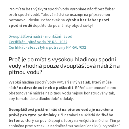
Pro místa bez výskytu spodní vody vyrobíme nádrž bez žeber
proti spodní vodě. Taková nádrž se usazuje na připravenou
betonovou desku. Požadavek na
výrobu bez žeber proti
spodní vodě
doplňte do poznámky objednávky!
Dvouplášťová nádrž - montážní návod
Certifikát - pitná voda PP RAL 7032
Certifikát - atest styk s potraviny PP RAL7032
Proč je do míst s vysokou hladinou spodní
vody vhodná pouze dvouplášťová nádrž na
pitnou vodu?
Vysoká hladina spodní vody vytváří silný
vztlak
, který může
nádrž
nadzvednout nebo poškodit
. Běžné samonosné nebo
obetonované nádrže na pitnou vodu nejsou konstruovány tak,
aby tomuto tlaku dlouhodobě odolaly.
Dvouplášťová požární nádrž na pitnou vodu je navržena
právě pro tyto podmínky
. Při instalaci se ukládá do
živého
betonu
, který se pevně spojí s žebry na vnější straně dna. Tím je
chráněna proti vztlaku a nadměrnému boulení dna kvůli vytváření