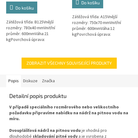
Do košíku
z
Do košíku
5
Zátěžová třída: A15Vnější
hvězdiček.
Zátěžová třída: B125Vnější
rozměry: 750x70 mmVnitřní
rozměry: 780x40 mmVnitřní
průměr: 600mmVáha:12
průměr: 600mmVáha:21
kgPovrchová úprava:
kgPovrchová úprava:
protiskluzBarva: zelenámateriál:
protiskluzBarva: černáPoklop je
PEPoklop je vybaven 2 šrouby
vybaven 2 nerezovými šrouby.
pro uzamčení/zajištění...
ZOBRAZIT VŠECHNY SOUVISEJÍCÍ PRODUKTY
Popis
Diskuze
Značka
Detailní popis produktu
V případě speciálního rozměrového nebo velikostního
požadavku připravíme nabídku na nádrž na pitnou vodu na
míru.
Dvouplášťová nádrž na pitnou vodu
je
vhodná pro
dlouhodobé
skladování pitné vody
a je vyrobena z