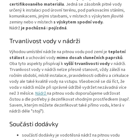
certifikovaného materiálu
. Jedná se zásobník pitné vody
určený k instalaci pod úrovní terénu, pod parkovacími stáními,
komunikacemi, jinými stavbami, v místech s výskytem jílovité
zeminy nebo v místech
s výskytem spodní vody.
Nádrž
je
pochůzná
i
pojízdná
.
Trvanlivost vody v nádrži
Výhodou umístění nádrže na pitnou vodu pod zemí je
teplotní
stálost
a uchování vody
mimo dosah slunečních paprsků
.
Oba tyto aspekty přispívají k
vyšší trvanlivosti vody
v nádrži.
Trvanlivost vody v nádrži nelze přesně stanovit, vždy záleží na
ročním období, místě instalace, pravidelnosti odběru a cirkulace
vody ale také kvalitě vody na vstupu. Všeobecně se dá říct, že
voda v nádrži může při správné údržbě vydržet nezávadná více
než 3 měsíce.
Nádrž
na pitnou vodu doporučujeme udržovat
čistou a dle potřeby ji dezinfikovat vhodným prostředkem (např.
Savem, kterým můžete dezinfikovat také přímo vodu, která v
nádrži déle "stojí").
Součásti dodávky
součástí dodávky je vodotěsná nádrž na pitnou vodu