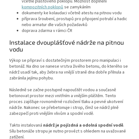
včetně plastového poklopu. Možnost doplnění
kompozitních poklopů
se zamykáním
dokumenty ke kolaudaci včetně atestu na pitnou vodu
příprava šroubení, prostupů pro připojení potrubí a hadic
nebo armatur dle vašich požadavků
doprava zdarma v rámci ČR
Instalace dvouplášťové nádrže na pitnou
vodu
Výkop se připraví s dostatečným prostorem pro manipulaci i
betonáž. Na dno se nanese vrstva živého betonu, do kterého se
nádrž usadí tak, aby žebra na vnější straně dna dobře přilnula a
zabránila jejímu pohybu.
Následně se začne postupně napouštět vodou a současně
betonovat prostor mezi vnitřním a vnějším pláštěm. Tento
proces zajišťuje rovnoměrné rozložení tlaku a pevné ukotvení
nádrže. Nakonec se přebetonuje i strop, čímž se nádrž plně
zabezpečí proti vnějším vlivům a spodní vodě.
Takto instalovaná
nádrž je pojízdná a odolná spodní vodě
.
Sílu betonáže stropu je nutno provézt s ohledem na uvažované
zatížení.