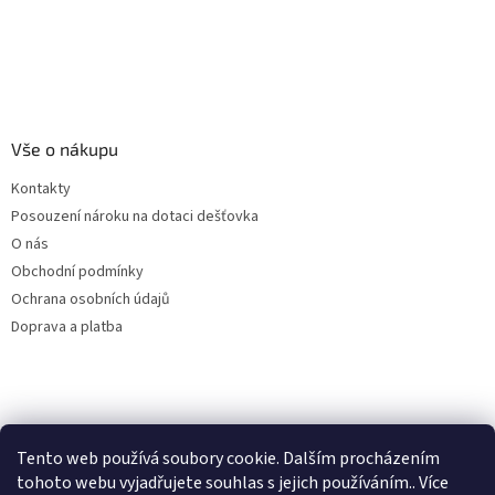
Vše o nákupu
Kontakty
Posouzení nároku na dotaci dešťovka
O nás
Obchodní podmínky
Ochrana osobních údajů
Doprava a platba
Virtuální asistent
Filtry dešťové vody
Tento web používá soubory cookie. Dalším procházením
Online
tohoto webu vyjadřujete souhlas s jejich používáním.. Více