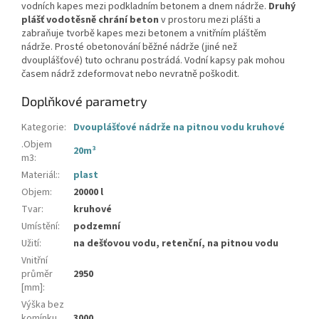
vodních kapes mezi podkladním betonem a dnem nádrže.
Druhý
plášť vodotěsně chrání beton
v prostoru mezi plášti a
zabraňuje tvorbě kapes mezi betonem a vnitřním pláštěm
nádrže. Prosté obetonování běžné nádrže (jiné než
dvouplášťové) tuto ochranu postrádá. Vodní kapsy pak mohou
časem nádrž zdeformovat nebo nevratně poškodit.
Doplňkové parametry
Kategorie
:
Dvouplášťové nádrže na pitnou vodu kruhové
.Objem
20m³
m3
:
Materiál:
:
plast
Objem
:
20000 l
Tvar
:
kruhové
Umístění
:
podzemní
Užití
:
na dešťovou vodu, retenční, na pitnou vodu
Vnitřní
průměr
2950
[mm]
:
Výška bez
komínku
3000