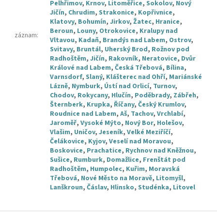
Pelhřimov
,
Krnov
,
Litoměřice
,
Sokolov
,
Nový
Jičín
,
Chrudim
,
Strakonice
,
Kopřivnice
,
Klatovy
,
Bohumín
,
Jirkov
,
Žatec
,
Hranice
,
Beroun
,
Louny
,
Otrokovice
,
Kralupy nad
záznam
:
Vltavou
,
Kadaň
,
Brandýs nad Labem
,
Ostrov
,
Svitavy
,
Bruntál
,
Uherský Brod
,
Rožnov pod
Radhoštěm
,
Jičín
,
Rakovník
,
Neratovice
,
Dvůr
Králové nad Labem
,
Česká Třebová
,
Bílina
,
Varnsdorf
,
Slaný
,
Klášterec nad Ohří
,
Mariánské
Lázně
,
Nymburk
,
Ústí nad Orlicí
,
Turnov
,
Chodov
,
Rokycany
,
Hlučín
,
Poděbrady
,
Zábřeh
,
Šternberk
,
Krupka
,
Říčany
,
Český Krumlov
,
Roudnice nad Labem
,
Aš
,
Tachov
,
Vrchlabí
,
Jaroměř
,
Vysoké Mýto
,
Nový Bor
,
Holešov
,
Vlašim
,
Uničov
,
Jeseník
,
Velké Meziříčí
,
Čelákovice
,
Kyjov
,
Veselí nad Moravou
,
Boskovice
,
Prachatice
,
Rychnov nad Kněžnou
,
Sušice
,
Rumburk
,
Domažlice
,
Frenštát pod
Radhoštěm
,
Humpolec
,
Kuřim
,
Moravská
Třebová
,
Nové Město na Moravě
,
Litomyšl
,
Lanškroun
,
Čáslav
,
Hlinsko
,
Studénka
,
Litovel
Z