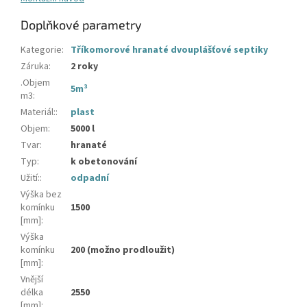
Doplňkové parametry
Kategorie
:
Tříkomorové hranaté dvouplášťové septiky
Záruka
:
2 roky
.Objem
5m³
m3
:
Materiál:
:
plast
Objem
:
5000 l
Tvar
:
hranaté
Typ
:
k obetonování
Užití:
:
odpadní
Výška bez
komínku
1500
[mm]
:
Výška
komínku
200 (možno prodloužit)
[mm]
:
Vnější
délka
2550
[mm]
: