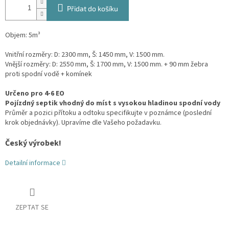
Přidat do košíku
Objem: 5m³
Vnitřní rozměry: D: 2300 mm, Š: 1450 mm, V: 1500 mm.
Vnější rozměry: D: 2550 mm, Š: 1700 mm, V: 1500 mm.
+ 90 mm žebra
proti spodní vodě + komínek
Určeno pro 4-6 EO
Pojízdný septik vhodný do míst s vysokou hladinou spodní vody
Průměr a pozici přítoku a odtoku specifikujte v poznámce (poslední
krok objednávky). Upravíme dle Vašeho požadavku.
Český výrobek!
Detailní informace
ZEPTAT SE