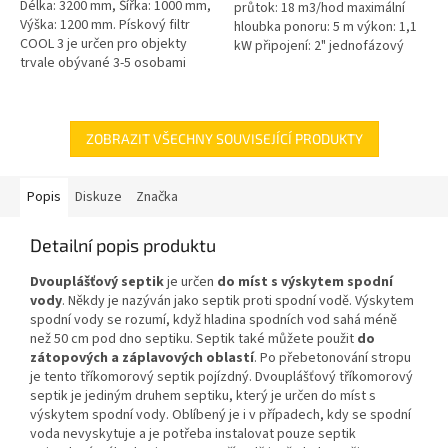
Délka: 3200 mm, Šířka: 1000 mm,
průtok: 18 m3/hod maximální
Výška: 1200 mm. Pískový filtr
hloubka ponoru: 5 m výkon: 1,1
COOL 3 je určen pro objekty
kW připojení: 2" jednofázový
trvale obývané 3-5 osobami
motor 50 Hz kabel 10 m
Český výrobek!
hmotnost 24 kg
ZOBRAZIT VŠECHNY SOUVISEJÍCÍ PRODUKTY
Popis
Diskuze
Značka
Detailní popis produktu
Dvouplášťový septik
je určen
do míst s výskytem spodní
vody
. Někdy je nazýván jako septik proti spodní vodě. Výskytem
spodní vody se rozumí, když hladina spodních vod sahá méně
než 50 cm pod dno septiku. Septik také můžete použit
do
zátopových a záplavových oblastí
. Po přebetonování stropu
je tento tříkomorový septik pojízdný. Dvouplášťový tříkomorový
septik je jediným druhem septiku, který je určen do míst s
výskytem spodní vody. Oblíbený je i v případech, kdy se spodní
voda nevyskytuje a je potřeba instalovat pouze septik