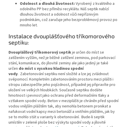
Odolnost a dlouhá životnost:
Vyrobený z kvalitního a
odolného PP bez příměsi recyklátu. Náš septik nabízí
dlouhou životnost a odolnost vůči nepříznivým
podmínkám, což zaručuje jeho bezproblémový provoz po
mnoho let.
Instalace dvouplášťového tříkomorového
septiku:
Dvouplášťový tříkomorový septik
je určen do míst se
zatížením vyšším, než je běžné zatížení zeminou, pod parkovací
stání, komunikace, do jílovité zeminy ale jako jediný je také
určen
do míst s vysokou hladinou spodní
vody
.
Zabetonování septiku není složité a lze jej zvládnout
svépomocí. Kompletním zabetonováním prostoru mezi plášti i
stropu zabezpečíte jeho pojízdnost, případně jej připravíte pro
uložení ve velkých hloubkách. Současně septiku dodáte
hmotnost i pevnost jako ochranu před deformačními tlaky a
vztlakem spodní vody. Beton v meziplášti je chráněn před spodní
vodou vnějším pláštěm tak, aby nemohla betonem pronikat a
nafukovat vodní kapsy mezi betonáží a vnitřním pláštěm, jak by
se to mohlo stát u varianty k obetonování. Bude-li septik
umístěn v zelené ploše bez výskytu spodní vody a jílovité