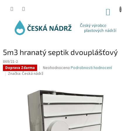
Přejít
na
NÁKUP
obsah
KOŠÍK
5m3 hranatý septik dvouplášťový
869/21-2
Průměrné
Neohodnoceno
Podrobnosti hodnocení
Doprava Zdarma
hodnocení
Značka:
Česká nádrž
produktu
je
0,0
z
5
hvězdiček.