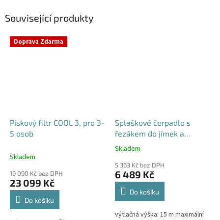
Související produkty
Doprava Zdarma
Pískový filtr COOL 3, pro 3-
Splaškové čerpadlo s
5 osob
řezákem do jímek a
septiků - Blue Line PQD 7-
Skladem
Průměrné
12-1.1QGF, 230V,
Skladem
hodnocení
5 363 Kč bez DPH
produktu
6 489 Kč
19 090 Kč bez DPH
je
23 099 Kč
5,0
Do košíku
z
Do košíku
5
výtlačná výška: 15 m maximální
hvězdiček.