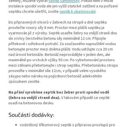
zeminy, můžete vybrat
septik samonosný
. Pokud není v místě
instalace spodní voda ale jen vyšší statické zatížení a na pořízení
septiku chcete ušetřit, zvolte
septik k obetonování
.
Do připravených otvorů v žebrech na stropě a dně septiku
provlečte roxory síly 8 mm. Prostor mezi plášti septiku je
vyarmován již z výroby. Septik usaďte žebry na vnější straně dna
do vrstvy čerstvého betonu síly minimálně 12 cm. Připojte
přítokové i odtokové potrubí. Za současného napouštění vodou
betonujte prostor mezi dvěma plášti. Vodu udržujte cca 20 cm
nad úrovní betonáže. Betonáž neprovádějte v jeden den, ale
maximálně po vrstvách výšky 50 cm. Po vybetonování prostoru
mezi stěnami přebetonujte i strop septiku. Přebetonávku stropu
proveďte v minimální síle 12cm, v případě velmi vysokého
zásypu nebo nároku na pojízdnost betonáž adekvátním
způsobem zesilte.
Na přání vyrobíme septik bez žeber proti spodní vodě
(žebra na vnější straně dna).
V takovém případě se septik
usadí na betonovou desku.
Součásti dodávky:
vodotěsný tříkomorový septik s přípravou prostupů pro