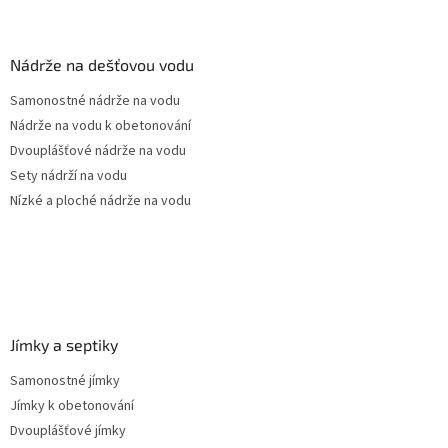
á
p
a
Nádrže na dešťovou vodu
t
Samonostné nádrže na vodu
í
Nádrže na vodu k obetonování
Dvouplášťové nádrže na vodu
Sety nádrží na vodu
Nízké a ploché nádrže na vodu
Jímky a septiky
Samonostné jímky
Jímky k obetonování
Dvouplášťové jímky