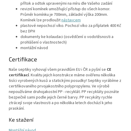
přítok a odtok upravenými na míru dle Vašeho zadání
revizní komínek umožňující přístup do všech komor.
Průměr komínku je 700mm, základní výška 200mm.
Komínek lze prodloužit
nástavcem
plastové nepochozí víko. Pochozí víko za příplatek 400 Kč
bez DPH
dokumenty ke kolaudaci (osvědčení o vodotěsnosti a
prohlášení o vlastnostech)
montážní návod
Certifikace
Naše septiky vyhovují všem pravidlům EU i ČR a pyšní se
CE
certifikací
. Kvalitu jejich konstrukce máme ověřenu několika
tisíci vyrobených kusů a statickými posudky! Septiky vyrábíme z
certifikovaného prvojakostního polypropylenu. Ve výrobě
nepoužíváme druhojakostní PP - recyklát. PP recykláty poznáte
bezpečně sami podle jejich černé barvy. PP recykáty rychle
ztrácejí svoje vlastnosti a po několika letech dochází k jeho
praskání.
Ke stažení
Montážní návod