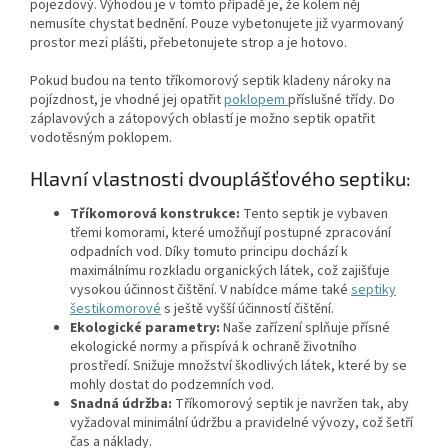
pojezdový. Výhodou je v tomto případě je, že kolem něj
nemusíte chystat bednění. Pouze vybetonujete již vyarmovaný
prostor mezi plášti, přebetonujete strop a je hotovo.
Pokud budou na tento tříkomorový septik kladeny nároky na
pojízdnost, je vhodné jej opatřit
poklopem
příslušné třídy. Do
záplavových a zátopových oblastí je možno septik opatřit
vodotěsným poklopem.
Hlavní vlastnosti dvouplášťového septiku:
Tříkomorová konstrukce:
Tento septik je vybaven
třemi komorami, které umožňují postupné zpracování
odpadních vod. Díky tomuto principu dochází k
maximálnímu rozkladu organických látek, což zajišťuje
vysokou účinnost čištění. V nabídce máme také
septiky
šestikomorové
s ještě vyšší účinností čištění.
Ekologické parametry:
Naše zařízení splňuje přísné
ekologické normy a přispívá k ochraně životního
prostředí. Snižuje množství škodlivých látek, které by se
mohly dostat do podzemních vod.
Snadná údržba:
Tříkomorový septik je navržen tak, aby
vyžadoval minimální údržbu a pravidelné vývozy, což šetří
čas a náklady.