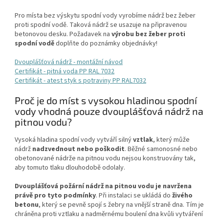
Pro místa bez výskytu spodní vody vyrobíme nádrž bez žeber
proti spodní vodě. Taková nádrž se usazuje na připravenou
betonovou desku. Požadavek na
výrobu bez žeber proti
spodní vodě
doplňte do poznámky objednávky!
Dvouplášťová nádrž - montážní návod
Certifikát - pitná voda PP RAL 7032
Certifikát - atest styk s potraviny PP RAL7032
Proč je do míst s vysokou hladinou spodní
vody vhodná pouze dvouplášťová nádrž na
pitnou vodu?
Vysoká hladina spodní vody vytváří silný
vztlak
, který může
nádrž
nadzvednout nebo poškodit
. Běžné samonosné nebo
obetonované nádrže na pitnou vodu nejsou konstruovány tak,
aby tomuto tlaku dlouhodobě odolaly.
Dvouplášťová požární nádrž na pitnou vodu je navržena
právě pro tyto podmínky
. Při instalaci se ukládá do
živého
betonu
, který se pevně spojí s žebry na vnější straně dna. Tím je
chráněna proti vztlaku a nadměrnému boulení dna kvůli vytváření