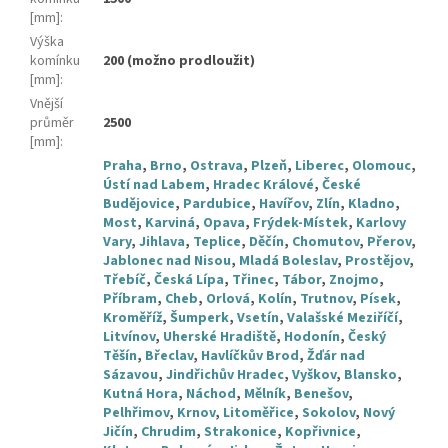
[mm]
:
Výška
komínku
200 (možno prodloužit)
[mm]
:
Vnější
průměr
2500
[mm]
:
Praha
,
Brno
,
Ostrava
,
Plzeň
,
Liberec
,
Olomouc
,
Ústí nad Labem
,
Hradec Králové
,
České
Budějovice
,
Pardubice
,
Havířov
,
Zlín
,
Kladno
,
Most
,
Karviná
,
Opava
,
Frýdek-Místek
,
Karlovy
Vary
,
Jihlava
,
Teplice
,
Děčín
,
Chomutov
,
Přerov
,
Jablonec nad Nisou
,
Mladá Boleslav
,
Prostějov
,
Třebíč
,
Česká Lípa
,
Třinec
,
Tábor
,
Znojmo
,
Příbram
,
Cheb
,
Orlová
,
Kolín
,
Trutnov
,
Písek
,
Kroměříž
,
Šumperk
,
Vsetín
,
Valašské Meziříčí
,
Litvínov
,
Uherské Hradiště
,
Hodonín
,
Český
Těšín
,
Břeclav
,
Havlíčkův Brod
,
Žďár nad
Sázavou
,
Jindřichův Hradec
,
Vyškov
,
Blansko
,
Kutná Hora
,
Náchod
,
Mělník
,
Benešov
,
Pelhřimov
,
Krnov
,
Litoměřice
,
Sokolov
,
Nový
Jičín
,
Chrudim
,
Strakonice
,
Kopřivnice
,