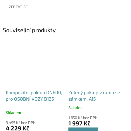
ZEPTAT SE
Související produkty
Kompozitní poklop DN600,
Zelený poklop v rámu se
pro OSOBNÍ VOZY B125
zámkem, A15
Skladem
Průměrné
Skladem
hodnocení
1 650 Kč bez DPH
produktu
1 997 Kč
3 495 Kč bez DPH
je
4 229 Kč
4,6