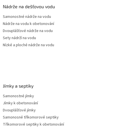
a
Nádrže na dešťovou vodu
t
Samonostné nádrže na vodu
í
Nádrže na vodu k obetonování
Dvouplášťové nádrže na vodu
Sety nádrží na vodu
Nízké a ploché nádrže na vodu
Jímky a septiky
Samonostné jímky
Jímky k obetonování
Dvouplášťové jímky
Samonosné tříkomorové septiky
Tříkomorové septiky k obetonování