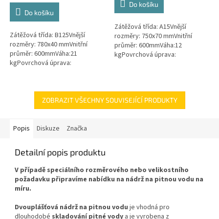
Do košíku
z
Do košíku
5
Zátěžová třída: A15Vnější
hvězdiček.
Zátěžová třída: B125Vnější
rozměry: 750x70 mmVnitřní
rozměry: 780x40 mmVnitřní
průměr: 600mmVáha:12
průměr: 600mmVáha:21
kgPovrchová úprava:
kgPovrchová úprava:
protiskluzBarva: zelenámateriál:
protiskluzBarva: černáPoklop je
PEPoklop je vybaven 2 šrouby
vybaven 2 nerezovými šrouby.
pro uzamčení/zajištění...
ZOBRAZIT VŠECHNY SOUVISEJÍCÍ PRODUKTY
Popis
Diskuze
Značka
Detailní popis produktu
V případě speciálního rozměrového nebo velikostního
požadavku připravíme nabídku na nádrž na pitnou vodu na
míru.
Dvouplášťová nádrž na pitnou vodu
je
vhodná pro
dlouhodobé
skladování pitné vody
a je vyrobena z