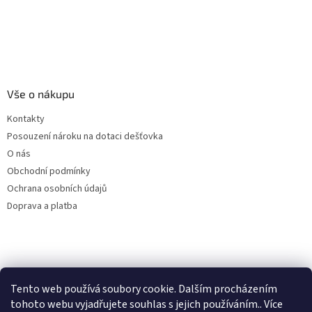
Vše o nákupu
Kontakty
Posouzení nároku na dotaci dešťovka
O nás
Obchodní podmínky
Ochrana osobních údajů
Doprava a platba
Virtuální asistent
Filtry dešťové vody
Tento web používá soubory cookie. Dalším procházením
Online
tohoto webu vyjadřujete souhlas s jejich používáním.. Více