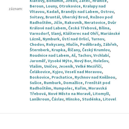
Klatovy
,
Bohumín
,
Jirkov
,
Žatec
,
Hranice
,
Beroun
,
Louny
,
Otrokovice
,
Kralupy nad
záznam
:
Vltavou
,
Kadaň
,
Brandýs nad Labem
,
Ostrov
,
Svitavy
,
Bruntál
,
Uherský Brod
,
Rožnov pod
Radhoštěm
,
Jičín
,
Rakovník
,
Neratovice
,
Dvůr
Králové nad Labem
,
Česká Třebová
,
Bílina
,
Varnsdorf
,
Slaný
,
Klášterec nad Ohří
,
Mariánské
Lázně
,
Nymburk
,
Ústí nad Orlicí
,
Turnov
,
Chodov
,
Rokycany
,
Hlučín
,
Poděbrady
,
Zábřeh
,
Šternberk
,
Krupka
,
Říčany
,
Český Krumlov
,
Roudnice nad Labem
,
Aš
,
Tachov
,
Vrchlabí
,
Jaroměř
,
Vysoké Mýto
,
Nový Bor
,
Holešov
,
Vlašim
,
Uničov
,
Jeseník
,
Velké Meziříčí
,
Čelákovice
,
Kyjov
,
Veselí nad Moravou
,
Boskovice
,
Prachatice
,
Rychnov nad Kněžnou
,
Sušice
,
Rumburk
,
Domažlice
,
Frenštát pod
Radhoštěm
,
Humpolec
,
Kuřim
,
Moravská
Třebová
,
Nové Město na Moravě
,
Litomyšl
,
Lanškroun
,
Čáslav
,
Hlinsko
,
Studénka
,
Litovel
Z
á
p