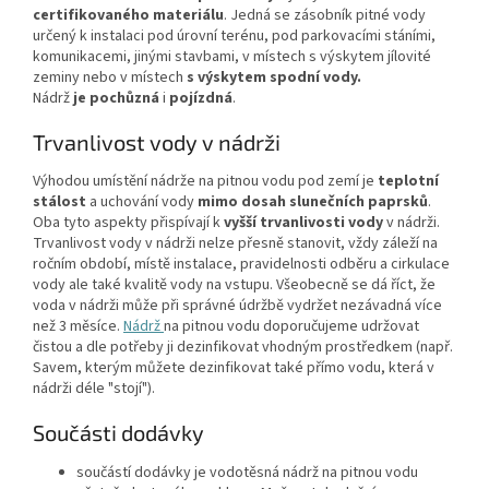
certifikovaného materiálu
. Jedná se zásobník pitné vody
určený k instalaci pod úrovní terénu, pod parkovacími stáními,
komunikacemi, jinými stavbami, v místech s výskytem jílovité
zeminy nebo v místech
s výskytem spodní vody.
Nádrž
je
pochůzná
i
pojízdná
.
Trvanlivost vody v nádrži
Výhodou umístění nádrže na pitnou vodu pod zemí je
teplotní
stálost
a uchování vody
mimo dosah slunečních paprsků
.
Oba tyto aspekty přispívají k
vyšší trvanlivosti vody
v nádrži.
Trvanlivost vody v nádrži nelze přesně stanovit, vždy záleží na
ročním období, místě instalace, pravidelnosti odběru a cirkulace
vody ale také kvalitě vody na vstupu. Všeobecně se dá říct, že
voda v nádrži může při správné údržbě vydržet nezávadná více
než 3 měsíce.
Nádrž
na pitnou vodu doporučujeme udržovat
čistou a dle potřeby ji dezinfikovat vhodným prostředkem (např.
Savem, kterým můžete dezinfikovat také přímo vodu, která v
nádrži déle "stojí").
Součásti dodávky
součástí dodávky je vodotěsná nádrž na pitnou vodu