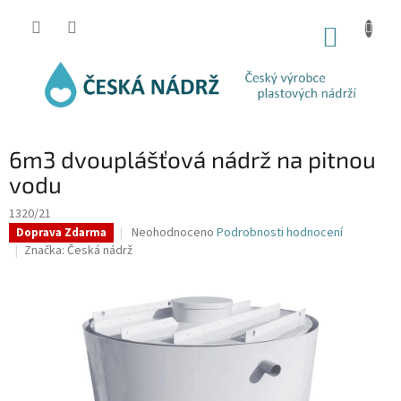
Přejít
na
NÁKUP
obsah
KOŠÍK
6m3 dvouplášťová nádrž na pitnou
vodu
1320/21
Průměrné
Neohodnoceno
Podrobnosti hodnocení
Doprava Zdarma
hodnocení
Značka:
Česká nádrž
produktu
je
0,0
z
5
hvězdiček.