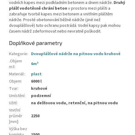
vodních kapes mezi podkladním betonem a dnem nádrže.
Druhý
plášť vodotěsně chrání beton
v prostoru mezi plášti a
zabraňuje tvorbě kapes mezi betonem a vnitřním pláštěm
nádrže. Prosté obetonování běžné nádrže (jiné než
dvouplášťové) tuto ochranu postrádá. Vodní kapsy pak mohou
časem nádrž zdeformovat nebo nevratně poškodit.
Doplňkové parametry
Kategorie
:
Dvouplášťové nádrže na pitnou vodu kruhové
.Objem
6m³
m3
:
Materiál:
:
plast
Objem
:
6000 l
Tvar
:
kruhové
Umístění
:
podzemní
Užití
:
na dešťovou vodu, retenční, na pitnou vodu
Vnitřní
průměr
2250
[mm]
:
Výška bez
komínku
1500