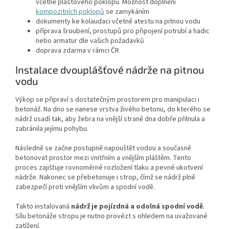
včetně plastového poklopu. Možnost doplnění
kompozitních poklopů
se zamykáním
dokumenty ke kolaudaci včetně atestu na pitnou vodu
příprava šroubení, prostupů pro připojení potrubí a hadic
nebo armatur dle vašich požadavků
doprava zdarma v rámci ČR
Instalace dvouplášťové nádrže na pitnou
vodu
Výkop se připraví s dostatečným prostorem pro manipulaci i
betonáž. Na dno se nanese vrstva živého betonu, do kterého se
nádrž usadí tak, aby žebra na vnější straně dna dobře přilnula a
zabránila jejímu pohybu.
Následně se začne postupně napouštět vodou a současně
betonovat prostor mezi vnitřním a vnějším pláštěm. Tento
proces zajišťuje rovnoměrné rozložení tlaku a pevné ukotvení
nádrže. Nakonec se přebetonuje i strop, čímž se nádrž plně
zabezpečí proti vnějším vlivům a spodní vodě.
Takto instalovaná
nádrž je pojízdná a odolná spodní vodě
.
Sílu betonáže stropu je nutno provézt s ohledem na uvažované
zatížení.