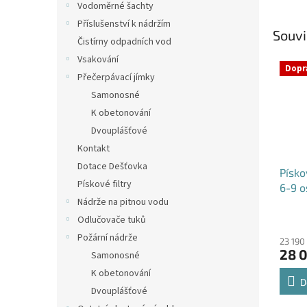
Vodoměrné šachty
Příslušenství k nádržím
Souvi
Čistírny odpadních vod
Vsakování
Dopr
Přečerpávací jímky
Samonosné
K obetonování
Dvouplášťové
Kontakt
Dotace Dešťovka
Písko
Pískové filtry
6-9 o
Nádrže na pitnou vodu
Odlučovače tuků
Požární nádrže
23 190
28 
Samonosné
K obetonování
D
Dvouplášťové