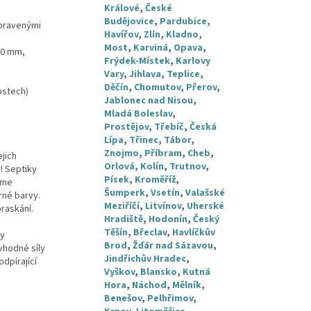
Králové
,
České
Budějovice
,
Pardubice
,
upravenými
Havířov
,
Zlín
,
Kladno
,
Most
,
Karviná
,
Opava
,
00 mm,
Frýdek-Místek
,
Karlovy
Vary
,
Jihlava
,
Teplice
,
Děčín
,
Chomutov
,
Přerov
,
ostech)
Jablonec nad Nisou
,
Mladá Boleslav
,
Prostějov
,
Třebíč
,
Česká
Lípa
,
Třinec
,
Tábor
,
Znojmo
,
Příbram
,
Cheb
,
ejich
Orlová
,
Kolín
,
Trutnov
,
! Septiky
Písek
,
Kroměříž
,
áme
Šumperk
,
Vsetín
,
Valašské
rné barvy.
Meziříčí
,
Litvínov
,
Uherské
praskání.
Hradiště
,
Hodonín
,
Český
Těšín
,
Břeclav
,
Havlíčkův
ny
Brod
,
Žďár nad Sázavou
,
vhodné síly
Jindřichův Hradec
,
odpírající
Vyškov
,
Blansko
,
Kutná
Hora
,
Náchod
,
Mělník
,
Benešov
,
Pelhřimov
,