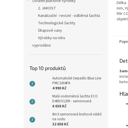
Ostatní plastové výrobky
Délka:
2. JAKOST
mm, Vý
filtr C
Kanalizační - revizní - odběrná šachta
objekt
Technologické šachty
osoba
Úkapové vany
Výrobky na míru
Popi
vyprodáno
Det
Top 10 produktů
Sam
inst
Automatické čerpadlo Blue Line
beto
PMC1004PA
4 990 Kč
Hla
Malá vodoměrná šachta ECO
D400/V1200 - samonosná
6 038 Kč
8m3 samonosná kruhová nádrž
na vodu
32 658 Kč