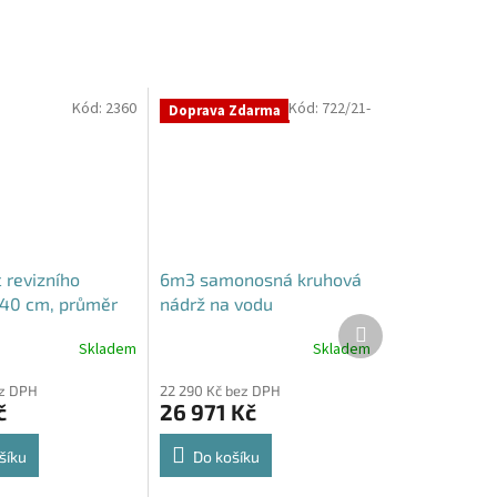
Kód:
2360
Kód:
722/21-
Doprava Zdarma
 revizního
6m3 samonosná kruhová
40 cm, průměr
nádrž na vodu
Další
ro septiky
produkt
Skladem
Skladem
ez DPH
22 290 Kč bez DPH
č
26 971 Kč
šíku
Do košíku