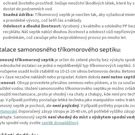
ochraně životního prostředí. Snižuje množství škodlivých látek, které by 
dostat do podzemních vod.
Snadná údržba:
Tříkomorový septik je navržen tak, aby vyžadoval minim
a pravidelné vývozy, což šetří čas a náklady.
Odolnost a dlouhá životnost:
Vyrobený z kvalitního a odolného PP bez
recyklátu. Náš septik nabízí dlouhou životnost a odolnost vůči nepříznivý
podmínkám, což zaručuje jeho bezproblémový provoz po mnoho let.
talace samonosného tříkomorového septiku:
nosný tříkomorový septik
je určen do zelené plochy bez výskytu spodn
jednoduché instalaci se jedná o nejoblíbenější typ tříkomorových septiků. 
ručujeme usadit kvůli stabilitě na 10-15 cm silnou betonovou desku. Beton
ni v čase nezačne naklánět nebo propadat. Kolem dokola
není nutno septi
tonovat
. Obsyp provedete přesátou zeminou nebo pískem, a to za souča
uštění vodou. Uložení samonosného tříkomorového septiku je možno zvlád
oužití mechanizace, proto je vhodný i na chaty a chalupy, kde není pro tec
tup. V případě potřeby postačuje lehká technika jako manipulátor nebo trakt
nosný septik je pochozí, ale
není pojízdný
. V případě potřeby pojezdu zv
etonování
. Doporučený zásyp stropu je 20-40 cm, při potřebě vyššího zásyp
aktujte. Samonosný septik
není vhodný do míst s výskytem spodní vod
ytu spodní vody zvolte
septik dvouplášťový
.