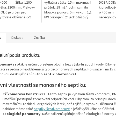
hvězdiček.
 4000 mm, Šířka: 1200
výtlačná výška: 15 m maximální
DOBA DODÁN
ška: 1200 mm. Pískový
průtok: 18 m3/hod maximální
k prodlouž
OOL 6 je určen pro
hloubka ponoru: 5 m výkon: 1,1
o 400 mm. 
y trvale obývané 6-9
kW připojení: 2" jednofázový
nerecyklo
mi Český výrobek!
motor 50 Hz kabel 10 m
polypropyl
hmotnost 24 kg
případě že 
revizní...
s
Diskuze
Značka
ailní popis produktu
onosný septik
je určen do zelené plochy bez výskytu spodní vody. Díky 
alaci se jedná o nejoblíbenější typ tříkomorových septiků. Po usazení na 15
novou desku již
není nutno septik obetonovat
.
vní vlastnosti samonosného septiku:
Tříkomorová konstrukce:
Tento septik je vybaven třemi komorami, kt
umožňují postupné zpracování odpadních vod. Díky tomuto principu doch
maximálnímu rozkladu organických látek, což zajišťuje vysokou účinnost či
nabídce máme také
septiky šestikomorové
s ještě vyšší účinností čištění.
Ekologické parametry:
Naše zařízení splňuje přísné ekologické normy a