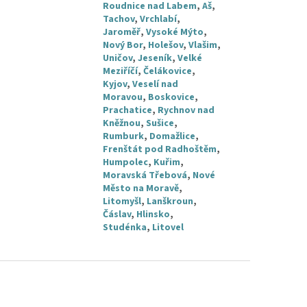
Roudnice nad Labem
,
Aš
,
Tachov
,
Vrchlabí
,
Jaroměř
,
Vysoké Mýto
,
Nový Bor
,
Holešov
,
Vlašim
,
Uničov
,
Jeseník
,
Velké
Meziříčí
,
Čelákovice
,
Kyjov
,
Veselí nad
Moravou
,
Boskovice
,
Prachatice
,
Rychnov nad
Kněžnou
,
Sušice
,
Rumburk
,
Domažlice
,
Frenštát pod Radhoštěm
,
Humpolec
,
Kuřim
,
Moravská Třebová
,
Nové
Město na Moravě
,
Litomyšl
,
Lanškroun
,
Čáslav
,
Hlinsko
,
Studénka
,
Litovel