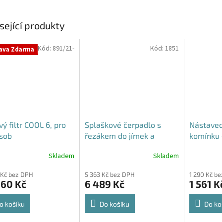
sející produkty
Kód:
891/21-
Kód:
1851
ava Zdarma
vý filtr COOL 6, pro
Splaškové čerpadlo s
Nástavec
sob
řezákem do jímek a
komínku 
septiků - Blue Line PQD 7-
70 cm - p
Skladem
Skladem
Průměrné
12-1.1QGF, 230V,
hodnocení
 Kč bez DPH
5 363 Kč bez DPH
1 290 Kč b
produktu
060 Kč
6 489 Kč
1 561 K
je
5,0
z
o košíku
Do košíku
Do ko
5