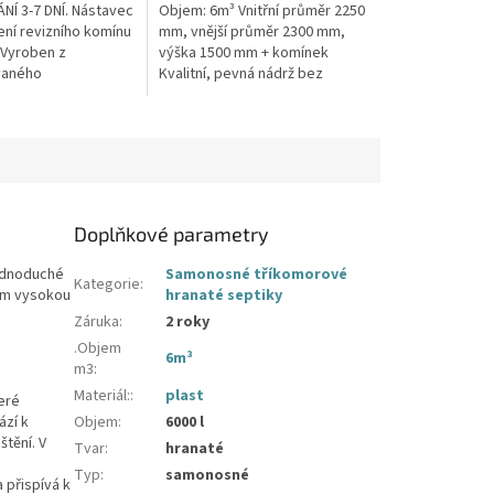
Í 3-7 DNÍ. Nástavec
Objem: 6m³ Vnitřní průměr 2250
ení revizního komínu
mm, vnější průměr 2300 mm,
Vyroben z
výška 1500 mm + komínek
vaného
Kvalitní, pevná nádrž bez
enu. Používá se v
potřeby obetonování.Průměr a
je nutno prodloužit
umístění přítoku/ů, odtoku/ů
apod....
Doplňkové parametry
jednoduché
Samonosné tříkomorové
Kategorie
:
 cm vysokou
hranaté septiky
Záruka
:
2 roky
.Objem
6m³
m3
:
Materiál:
:
plast
eré
ází k
Objem
:
6000 l
štění. V
Tvar
:
hranaté
Typ
:
samonosné
 přispívá k