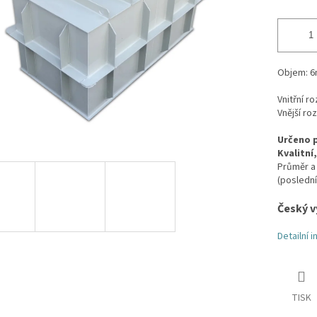
Objem: 6
Vnitřní r
Vnější ro
Určeno p
Kvalitní
Průměr a 
(posledn
Český v
Detailní 
TISK