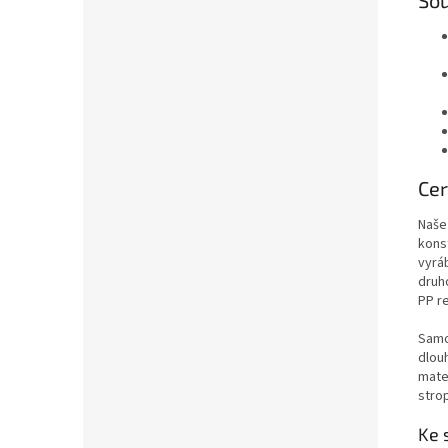
Sou
Cer
Naše
kons
vyrá
druh
PP re
Samo
dlou
mater
stro
Ke 