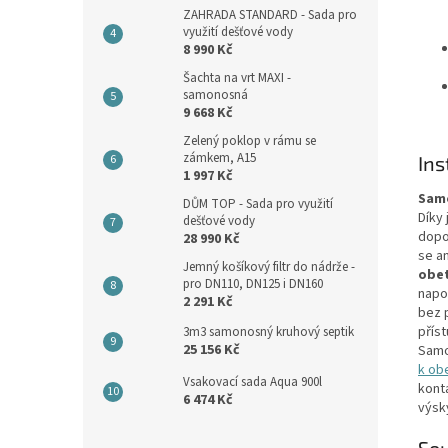
ZAHRADA STANDARD - Sada pro
využití dešťové vody
8 990 Kč
Šachta na vrt MAXI -
samonosná
9 668 Kč
Zelený poklop v rámu se
zámkem, A15
Ins
1 997 Kč
Samo
DŮM TOP - Sada pro využití
Díky 
dešťové vody
dopo
28 990 Kč
se a
Jemný košíkový filtr do nádrže -
obe
pro DN110, DN125 i DN160
napo
2 291 Kč
bez p
přís
3m3 samonosný kruhový septik
25 156 Kč
Samo
k ob
Vsakovací sada Aqua 900l
kont
6 474 Kč
výsk