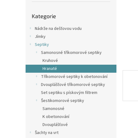
p
a
Přeskočit
n
Kategorie
kategorie
e
l
Nádrže na dešťovou vodu
Jímky
Septiky
Samonosné tříkomorové septiky
Kruhové
Hranaté
Tříkomorové septiky k obetonování
Dvouplášťové tříkomorové septiky
Set septiku s pískovým filtrem
Šestikomorové septiky
Samonosné
K obetonování
Dvouplášťové
Šachty na vrt