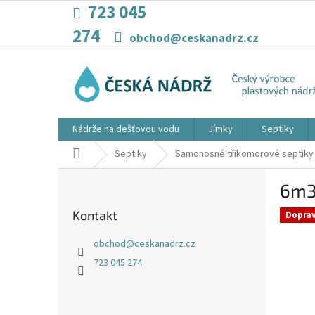
Přejít
723 045
na
274
obsah
obchod@ceskanadrz.cz
Nádrže na dešťovou vodu
Jímky
Septiky
Domů
Septiky
Samonosné tříkomorové septiky
P
6m3
o
s
Kontakt
Dopra
t
r
obchod
@
ceskanadrz.cz
a
723 045 274
n
n
í