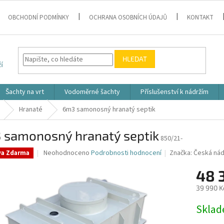
OBCHODNÍ PODMÍNKY
OCHRANA OSOBNÍCH ÚDAJŮ
KONTAKT
HLEDAT
Šachty na vrt
Vodoměrné šachty
Příslušenství k nádržím
Hranaté
6m3 samonosný hranatý septik
 samonosný hranatý septik
850/21-
Průměrné
Neohodnoceno
Podrobnosti hodnocení
Značka:
Česká nád
va Zdarma
hodnocení
produktu
48 
je
39 990 K
0,0
z
Měrná
Skla
5
cena:
hvězdiček.