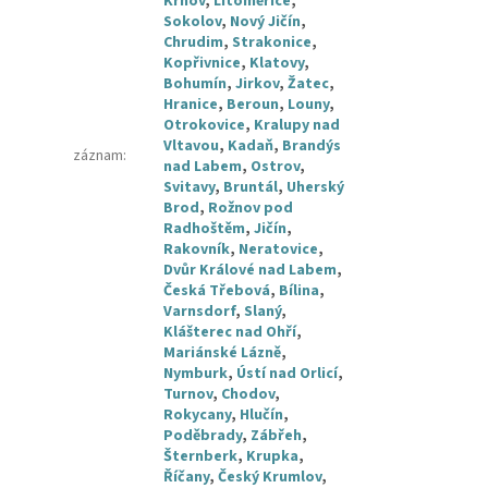
Krnov
,
Litoměřice
,
Sokolov
,
Nový Jičín
,
Chrudim
,
Strakonice
,
Kopřivnice
,
Klatovy
,
Bohumín
,
Jirkov
,
Žatec
,
Hranice
,
Beroun
,
Louny
,
Otrokovice
,
Kralupy nad
Vltavou
,
Kadaň
,
Brandýs
záznam
:
nad Labem
,
Ostrov
,
Svitavy
,
Bruntál
,
Uherský
Brod
,
Rožnov pod
Radhoštěm
,
Jičín
,
Rakovník
,
Neratovice
,
Dvůr Králové nad Labem
,
Česká Třebová
,
Bílina
,
Varnsdorf
,
Slaný
,
Klášterec nad Ohří
,
Mariánské Lázně
,
Nymburk
,
Ústí nad Orlicí
,
Turnov
,
Chodov
,
Rokycany
,
Hlučín
,
Poděbrady
,
Zábřeh
,
Šternberk
,
Krupka
,
Říčany
,
Český Krumlov
,