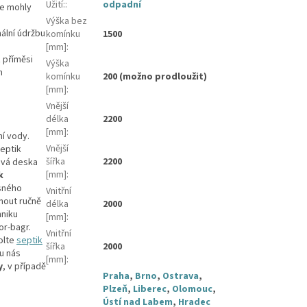
Užití:
:
odpadní
se mohly
Výška bez
ální údržbu
komínku
1500
[mm]
:
 příměsi
Výška
m
komínku
200 (možno prodloužit)
[mm]
:
Vnější
délka
2200
[mm]
:
í vody.
Vnější
Septik
šířka
2200
ová deska
[mm]
:
k
sného
Vnitřní
nout ručně
délka
2000
hniku
[mm]
:
or-bagr.
Vnitřní
olte
septik
šířka
2000
u nás
[mm]
:
y
, v případě
Praha
,
Brno
,
Ostrava
,
Plzeň
,
Liberec
,
Olomouc
,
Ústí nad Labem
,
Hradec