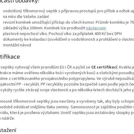
části dodávky:
vodotěsný tříkomorový septik s přípravou prostupů pro přítok a odtok 
na míru dle Vašeho zadání
revizní komínek umožňující přístup do všech komor. Průměr komínku je 7
základní výška 200mm. Komínek lze prodloužit
nástavcem
plastové nepochozí víko. Pochozí víko za příplatek 400 Kč bez DPH
dokumenty ke kolaudaci (osvědčení o vodotěsnosti a prohlášení o vlastn
montážní návod
tifikace
 septiky vyhovují všem pravidlům EU i ČR a pyšní se
CE certifikací
. Kvalitu j
trukce máme ověřenu několika tisíci vyrobených kusů a statickými posudky
bíme z certifikovaného prvojakostního polypropylenu. Ve výrobě nepoužív
ojakostní PP - recyklát. PP recykláty poznáte bezpečně sami podle jejich če
cykáty rychle ztrácejí svoje vlastnosti a po několika letech dochází k jeho 
nosné tříkomorové septiky jsou navrženy a vyrobeny tak, aby byly schop
hodobě odolávat vnějšímu tlaku zeminy. Samonosnost je zajištěna použitím 
iálu, která je posílena výztuhami. Uvnitř septiku jsou instalovány sloupky p
p nádrže.
stažení