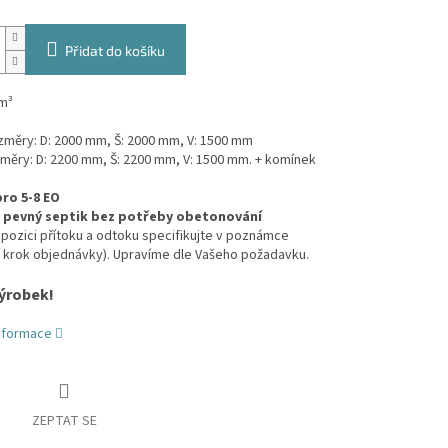
Přidat do košíku
m³
ozměry: D: 2000 mm, Š: 2000 mm, V: 1500 mm
změry: D: 2200 mm, Š: 2200 mm, V: 1500 mm. + komínek
ro 5-8 EO
, pevný septik bez potřeby obetonování
pozici přítoku a odtoku specifikujte v poznámce
í krok objednávky). Upravíme dle Vašeho požadavku.
ýrobek!
informace
ZEPTAT SE