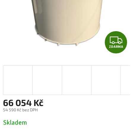
Z
ZDARMA
D
A
R
M
A
66 054 Kč
54 590 Kč bez DPH
Měrná
Skladem
cena: