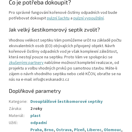
Co je potřeba dokoupit?
Pro správné fungování kořenové čistírny odpadních vod bude
potřebovat dokoupit
pulzní šachtu
a
pulzní vypouštění
.
Jak velký šestikomorový septik zvolit?
Vhodnou velikost septiku Vám pomůžeme určit na základě počtu
ekvivalentních osob (EO) obývajících připojený objekt. Návrh
kořenové čistírny odpadních vod je však komplexní záležitost,
která nestojí pouze na septiku. Proto Vám ve spolupráci se
zkušenými partnery
nabízíme možnost kompletní realizace, od
projektu a volbu vhodných prvků po samotnou stavbu. Máte-li
zájem o návrh vhodného septiku nebo celé KČOV, obraťte se na
nás na e-mail: info@ceskanadrz.cz
Doplňkové parametry
Kategorie
:
Dvouplášťové šestikomorové septiky
Záruka
:
2 roky
Materiál:
:
plast
Užití:
:
odpadní
Praha
,
Brno
,
Ostrava
,
Plzeň
,
Liberec
,
Olomouc
,