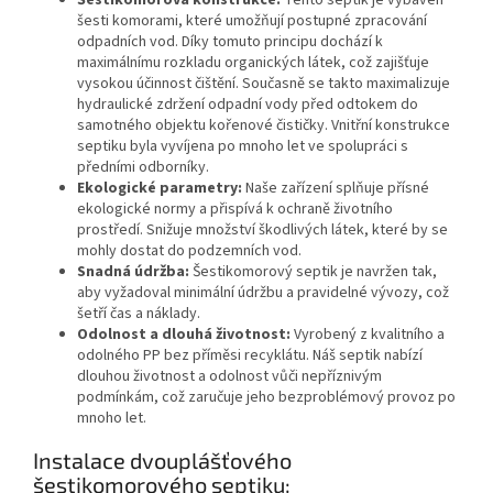
Šestikomorová konstrukce:
Tento septik je vybaven
šesti komorami, které umožňují postupné zpracování
odpadních vod. Díky tomuto principu dochází k
maximálnímu rozkladu organických látek, což zajišťuje
vysokou účinnost čištění. Současně se takto maximalizuje
hydraulické zdržení odpadní vody před odtokem do
samotného objektu kořenové čističky. Vnitřní konstrukce
septiku byla vyvíjena po mnoho let ve spolupráci s
předními odborníky.
Ekologické parametry:
Naše zařízení splňuje přísné
ekologické normy a přispívá k ochraně životního
prostředí. Snižuje množství škodlivých látek, které by se
mohly dostat do podzemních vod.
Snadná údržba:
Šestikomorový septik je navržen tak,
aby vyžadoval minimální údržbu a pravidelné vývozy, což
šetří čas a náklady.
Odolnost a dlouhá životnost:
Vyrobený z kvalitního a
odolného PP bez příměsi recyklátu. Náš septik nabízí
dlouhou životnost a odolnost vůči nepříznivým
podmínkám, což zaručuje jeho bezproblémový provoz po
mnoho let.
Instalace dvouplášťového
šestikomorového septiku: