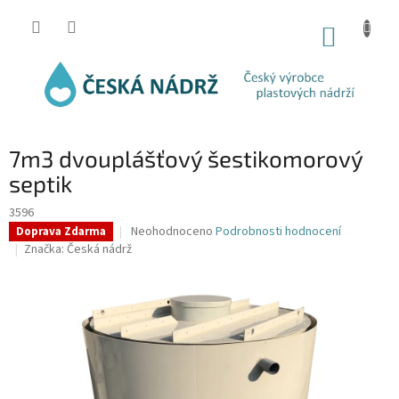
Přejít
na
NÁKUP
obsah
KOŠÍK
7m3 dvouplášťový šestikomorový
septik
3596
Průměrné
Neohodnoceno
Podrobnosti hodnocení
Doprava Zdarma
hodnocení
Značka:
Česká nádrž
produktu
je
0,0
z
5
hvězdiček.