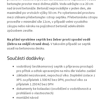
betonujte prostor mezi dvěma plášti. Vodu udržujte cca 20 cm
nad úrovní betonáže. Betonáž neprovádějte v jeden den, ale
maximálně po vrstvách výšky 50 cm. Po vybetonování prostoru
mezi stěnami přebetonujte i strop septiku. Přebetonávku stropu
proveďte v minimální síle 12cm, v případě velmi vysokého
zásypu nebo nároku na pojízdnost betonáž adekvátním
způsobem zesilte.
Na přání vyrobíme septik bez žeber proti spodní vodě
(žebra na vnější straně dna).
V takovém případě se septik
usadí na betonovou desku.
Součásti dodávky:
vodotěsný šestikomorový septik s přípravou prostupů
pro přítok a odtok upravenými na míru dle Vašeho zadání
základní neizolované, nepochozí víko. Doplnění izolace z
XPS za příplatek 1.500 Kč bez DPH, pochozí víko za
příplatek 1.250 Kč bez DPH
dokumenty ke kolaudaci (osvědčení o vodotěsnosti a
prohlášení o vlastnostech)
montážní návod