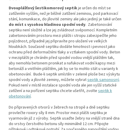
Dvouplášťový šestikomorový septik
je určen do míst se
zatížením vyšším, než je běžné zatížení zeminou, pod parkovací
stání, komunikace, do jílovité zeminy ale jako jediný je také určen
do míst s vysokou hladinou spodní vody
.
Zabetonování
septiku není složité a lze jej zvládnout svépomocí. Kompletním
zabetonováním prostoru mezi plášti i stropu zabezpečíte jeho
pojízdnost, případně jej připravíte pro uložení ve velkých
hloubkách. Současně septiku dodáte hmotnost i pevnost jako
ochranu před deformačními tlaky a vztlakem spodní vody. Beton
v meziplášti je chráněn před spodní vodou vnější pláštěm tak,
aby nemohla betonem pronikat a nafukovat vodní kapsy mezi
betonáží a vnitřním pláštěm, jak by se to mohlo stát u varianty k
obetonování. Bude-li septik umístěn v zelené ploše bez výskytu
spodní vody a jílovité zeminy, můžete vybrat
septik samonosný
.
Pokud není v místě instalace spodní voda ale jen vyšší statické
zatížení a na pořízení septiku chcete ušetřit, zvolte
septik k
obetonování
.
Do připravených otvorů v žebrech na stropě a dně septiku
provlečte roxory síly 8 mm. Prostor mezi plášti septiku je
vyarmován již z výroby. Septik usaďte žebry na vnější straně dna
do vrstvy čerstvého betonu síly minimálně 12 cm. Připojte
přítokové i odtokové potrubí. Za současného napouštění vodou