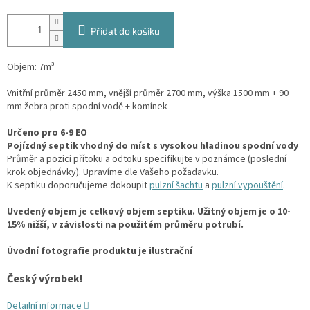
Přidat do košíku
Objem: 7m³
Vnitřní průměr 2450 mm, vnější průměr 2700 mm, výška 1500 mm
+ 90
mm žebra proti spodní vodě + komínek
Určeno pro 6-9 EO
Pojízdný septik vhodný do míst s vysokou hladinou spodní vody
Průměr a pozici přítoku a odtoku specifikujte v poznámce (poslední
krok objednávky). Upravíme dle Vašeho požadavku.
K septiku doporučujeme dokoupit
pulzní šachtu
a
pulzní vypouštění
.
Uvedený objem je celkový objem septiku. Užitný objem je o 10-
15% nižší, v závislosti na použitém průměru potrubí.
Úvodní fotografie produktu je ilustrační
Český výrobek!
Detailní informace