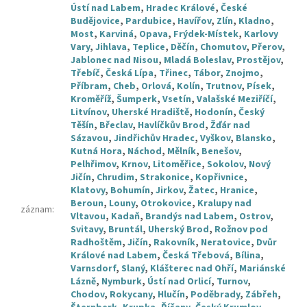
Ústí nad Labem
,
Hradec Králové
,
České
Budějovice
,
Pardubice
,
Havířov
,
Zlín
,
Kladno
,
Most
,
Karviná
,
Opava
,
Frýdek-Místek
,
Karlovy
Vary
,
Jihlava
,
Teplice
,
Děčín
,
Chomutov
,
Přerov
,
Jablonec nad Nisou
,
Mladá Boleslav
,
Prostějov
,
Třebíč
,
Česká Lípa
,
Třinec
,
Tábor
,
Znojmo
,
Příbram
,
Cheb
,
Orlová
,
Kolín
,
Trutnov
,
Písek
,
Kroměříž
,
Šumperk
,
Vsetín
,
Valašské Meziříčí
,
Litvínov
,
Uherské Hradiště
,
Hodonín
,
Český
Těšín
,
Břeclav
,
Havlíčkův Brod
,
Žďár nad
Sázavou
,
Jindřichův Hradec
,
Vyškov
,
Blansko
,
Kutná Hora
,
Náchod
,
Mělník
,
Benešov
,
Pelhřimov
,
Krnov
,
Litoměřice
,
Sokolov
,
Nový
Jičín
,
Chrudim
,
Strakonice
,
Kopřivnice
,
Klatovy
,
Bohumín
,
Jirkov
,
Žatec
,
Hranice
,
Beroun
,
Louny
,
Otrokovice
,
Kralupy nad
záznam
:
Vltavou
,
Kadaň
,
Brandýs nad Labem
,
Ostrov
,
Svitavy
,
Bruntál
,
Uherský Brod
,
Rožnov pod
Radhoštěm
,
Jičín
,
Rakovník
,
Neratovice
,
Dvůr
Králové nad Labem
,
Česká Třebová
,
Bílina
,
Varnsdorf
,
Slaný
,
Klášterec nad Ohří
,
Mariánské
Lázně
,
Nymburk
,
Ústí nad Orlicí
,
Turnov
,
Chodov
,
Rokycany
,
Hlučín
,
Poděbrady
,
Zábřeh
,