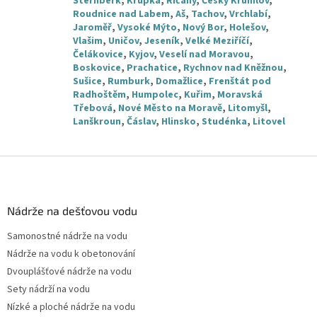
Šternberk
,
Krupka
,
Říčany
,
Český Krumlov
,
Roudnice nad Labem
,
Aš
,
Tachov
,
Vrchlabí
,
Jaroměř
,
Vysoké Mýto
,
Nový Bor
,
Holešov
,
Vlašim
,
Uničov
,
Jeseník
,
Velké Meziříčí
,
Čelákovice
,
Kyjov
,
Veselí nad Moravou
,
Boskovice
,
Prachatice
,
Rychnov nad Kněžnou
,
Sušice
,
Rumburk
,
Domažlice
,
Frenštát pod
Radhoštěm
,
Humpolec
,
Kuřim
,
Moravská
Třebová
,
Nové Město na Moravě
,
Litomyšl
,
Lanškroun
,
Čáslav
,
Hlinsko
,
Studénka
,
Litovel
Z
á
p
a
Nádrže na dešťovou vodu
t
Samonostné nádrže na vodu
í
Nádrže na vodu k obetonování
Dvouplášťové nádrže na vodu
Sety nádrží na vodu
Nízké a ploché nádrže na vodu