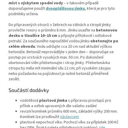
míst s výskytem spodní vody
– v takovém případě
doporučujeme použít
dvouplášťovou jímku
, která je pro tyto
podmínky určena.
Do připravených otvorů v žebrech na stěnách a stropě jímky
provlečte roxory o průměru 8 mm. Jímku usaďte na
betonovou
desku o tloušťce 10–15 cm
a připojte přítokové i odtokové
potrubí. Za současného napouštění vodou jímku
obetonujte po
celém obvodu
. Vodu udržujte cca 20 cm nad aktuální výškou
betonáže. Betonáž neprovádějte v jeden den – doporučuje se
postup po vrstvách vysokých max. 50 cm. Po dokončení
obetonování stěn přebetonujte i strop jímky. Přebetonávka
stropu by měla mít minimální sílu 12 cm; při vysokém zásypu
nebo požadavku na pojízdnost je nutné betonáž přiměřeně
zesílit.
Součástí dodávky
vodotěsná
plastová jímka
s přípravou prostupů pro
přítok a odtok upravených dle vašeho zadání
revizní komínek průměru 600 mm, základní výšky 200 mm.
Komínek lze prodloužit
nástavcem
plastové nepochozí víko. Pochozí víko za příplatek 200 Kč
bez DPH. Široká paleta příplatkových poklopů
zde