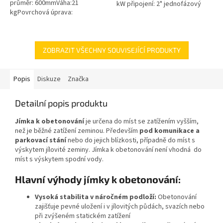
průměr: 600mmVáha:21
kW připojení: 2" jednofázový
kgPovrchová úprava:
motor 50 Hz kabel 10 m
protiskluzBarva: černáPoklop je
hmotnost 24 kg
vybaven 2 nerezovými šrouby.
ZOBRAZIT VŠECHNY SOUVISEJÍCÍ PRODUKTY
Popis
Diskuze
Značka
Detailní popis produktu
Jímka k obetonování
je určena do míst se zatížením vyšším,
než je běžné zatížení zeminou. Především
pod komunikace a
parkovací stání
nebo do jejich blízkosti, případně do míst s
výskytem jílovité zeminy. Jímka k obetonování není vhodná do
míst s výskytem spodní vody.
Hlavní výhody jímky k obetonování:
Vysoká stabilita v náročném podloží:
Obetonování
zajišťuje pevné uložení i v jílovitých půdách, svazích nebo
při zvýšeném statickém zatížení