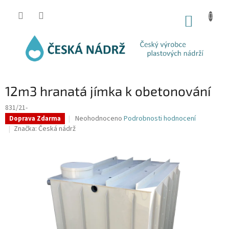
Přejít
na
NÁKUP
obsah
KOŠÍK
12m3 hranatá jímka k obetonování
831/21-
Průměrné
Neohodnoceno
Podrobnosti hodnocení
Doprava Zdarma
hodnocení
Značka:
Česká nádrž
produktu
je
0,0
z
5
hvězdiček.