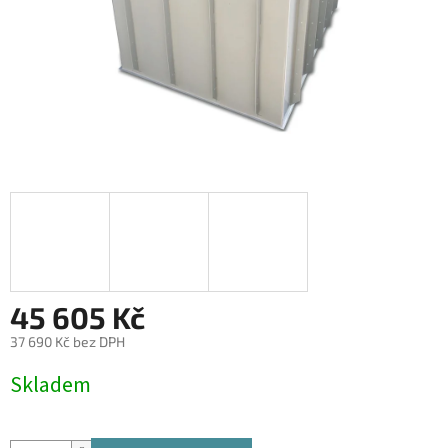
45 605 Kč
37 690 Kč bez DPH
Měrná
Skladem
cena: