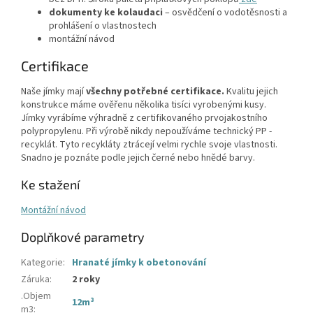
dokumenty ke kolaudaci
– osvědčení o vodotěsnosti a
prohlášení o vlastnostech
montážní návod
Certifikace
Naše jímky mají
všechny potřebné certifikace.
Kvalitu jejich
konstrukce máme ověřenu několika tisíci vyrobenými kusy.
Jímky vyrábíme výhradně z certifikovaného prvojakostního
polypropylenu. Při výrobě nikdy nepoužíváme technický PP -
recyklát. Tyto recykláty ztrácejí velmi rychle svoje vlastnosti.
Snadno je poznáte podle jejich černé nebo hnědé barvy.
Ke stažení
Montážní návod
Doplňkové parametry
Kategorie
:
Hranaté jímky k obetonování
Záruka
:
2 roky
.Objem
12m³
m3
: