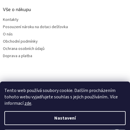
Vše o nákupu
Kontakty
Posouzení nároku na dotaci dešťovka
O nás
Obchodní podmínky
Ochrana osobních údajů
Doprava a platba
Virtuální asistent
Filtry dešťové vody
Tento web používá soubory cookie. Dalším procházením
Online
tohoto webu vyjadřujete souhlas s jejich používáním.. Více
informací
zde
.
Nastavení
Vytvořil Shoptet
Začít konverzaci