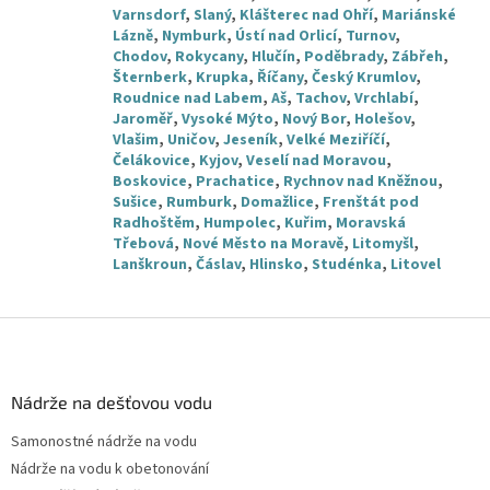
Varnsdorf
,
Slaný
,
Klášterec nad Ohří
,
Mariánské
Lázně
,
Nymburk
,
Ústí nad Orlicí
,
Turnov
,
Chodov
,
Rokycany
,
Hlučín
,
Poděbrady
,
Zábřeh
,
Šternberk
,
Krupka
,
Říčany
,
Český Krumlov
,
Roudnice nad Labem
,
Aš
,
Tachov
,
Vrchlabí
,
Jaroměř
,
Vysoké Mýto
,
Nový Bor
,
Holešov
,
Vlašim
,
Uničov
,
Jeseník
,
Velké Meziříčí
,
Čelákovice
,
Kyjov
,
Veselí nad Moravou
,
Boskovice
,
Prachatice
,
Rychnov nad Kněžnou
,
Sušice
,
Rumburk
,
Domažlice
,
Frenštát pod
Radhoštěm
,
Humpolec
,
Kuřim
,
Moravská
Třebová
,
Nové Město na Moravě
,
Litomyšl
,
Lanškroun
,
Čáslav
,
Hlinsko
,
Studénka
,
Litovel
Z
á
p
a
Nádrže na dešťovou vodu
t
Samonostné nádrže na vodu
í
Nádrže na vodu k obetonování