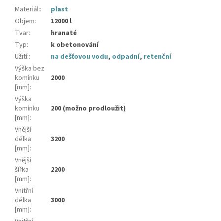
Materiál:
:
plast
Objem
:
12000 l
Tvar
:
hranaté
Typ
:
k obetonování
Užití:
:
na dešťovou vodu
,
odpadní
,
retenční
Výška bez
komínku
2000
[mm]
:
Výška
komínku
200 (možno prodloužit)
[mm]
:
Vnější
délka
3200
[mm]
:
Vnější
šířka
2200
[mm]
:
Vnitřní
délka
3000
[mm]
: