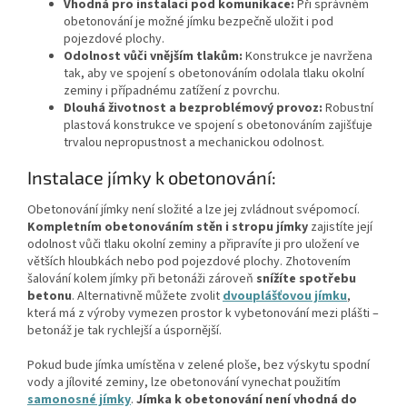
Vhodná pro instalaci pod komunikace:
Při správném
obetonování je možné jímku bezpečně uložit i pod
pojezdové plochy.
Odolnost vůči vnějším tlakům:
Konstrukce je navržena
tak, aby ve spojení s obetonováním odolala tlaku okolní
zeminy i případnému zatížení z povrchu.
Dlouhá životnost a bezproblémový provoz:
Robustní
plastová konstrukce ve spojení s obetonováním zajišťuje
trvalou nepropustnost a mechanickou odolnost.
Instalace jímky k obetonování:
Obetonování jímky není složité a lze jej zvládnout svépomocí.
Kompletním obetonováním stěn i stropu jímky
zajistíte její
odolnost vůči tlaku okolní zeminy a připravíte ji pro uložení ve
větších hloubkách nebo pod pojezdové plochy. Zhotovením
šalování kolem jímky při betonáži zároveň
snížíte spotřebu
betonu
. Alternativně můžete zvolit
dvouplášťovou jímku
,
která má z výroby vymezen prostor k vybetonování mezi plášti –
betonáž je tak rychlejší a úspornější.
Pokud bude jímka umístěna v zelené ploše, bez výskytu spodní
vody a jílovité zeminy, lze obetonování vynechat použitím
samonosné jímky
.
Jímka k obetonování není vhodná do