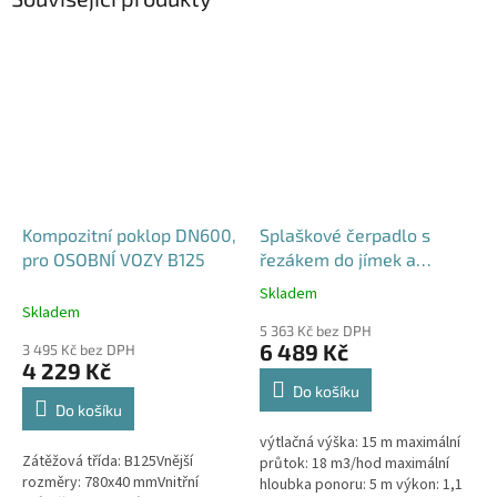
Kompozitní poklop DN600,
Splaškové čerpadlo s
pro OSOBNÍ VOZY B125
řezákem do jímek a
septiků - Blue Line PQD 7-
Skladem
Průměrné
12-1.1QGF, 230V,
Skladem
hodnocení
5 363 Kč bez DPH
produktu
6 489 Kč
3 495 Kč bez DPH
je
4 229 Kč
5,0
Do košíku
z
Do košíku
5
výtlačná výška: 15 m maximální
hvězdiček.
Zátěžová třída: B125Vnější
průtok: 18 m3/hod maximální
rozměry: 780x40 mmVnitřní
hloubka ponoru: 5 m výkon: 1,1