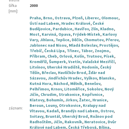
Vnitřní
šířka
2000
[mm]
:
Praha
,
Brno
,
Ostrava
,
Plzeň
,
Liberec
,
Olomouc
,
Ústí nad Labem
,
Hradec Králové
,
České
Budějovice
,
Pardubice
,
Havířov
,
Zlín
,
Kladno
,
Most
,
Karviná
,
Opava
,
Frýdek-Místek
,
Karlovy
Vary
,
Jihlava
,
Teplice
,
Děčín
,
Chomutov
,
Přerov
,
Jablonec nad Nisou
,
Mladá Boleslav
,
Prostějov
,
Třebíč
,
Česká Lípa
,
Třinec
,
Tábor
,
Znojmo
,
Příbram
,
Cheb
,
Orlová
,
Kolín
,
Trutnov
,
Písek
,
Kroměříž
,
Šumperk
,
Vsetín
,
Valašské Meziříčí
,
Litvínov
,
Uherské Hradiště
,
Hodonín
,
Český
Těšín
,
Břeclav
,
Havlíčkův Brod
,
Žďár nad
Sázavou
,
Jindřichův Hradec
,
Vyškov
,
Blansko
,
Kutná Hora
,
Náchod
,
Mělník
,
Benešov
,
Pelhřimov
,
Krnov
,
Litoměřice
,
Sokolov
,
Nový
Jičín
,
Chrudim
,
Strakonice
,
Kopřivnice
,
Klatovy
,
Bohumín
,
Jirkov
,
Žatec
,
Hranice
,
Beroun
,
Louny
,
Otrokovice
,
Kralupy nad
záznam
:
Vltavou
,
Kadaň
,
Brandýs nad Labem
,
Ostrov
,
Svitavy
,
Bruntál
,
Uherský Brod
,
Rožnov pod
Radhoštěm
,
Jičín
,
Rakovník
,
Neratovice
,
Dvůr
Králové nad Labem
,
Česká Třebová
,
Bílina
,