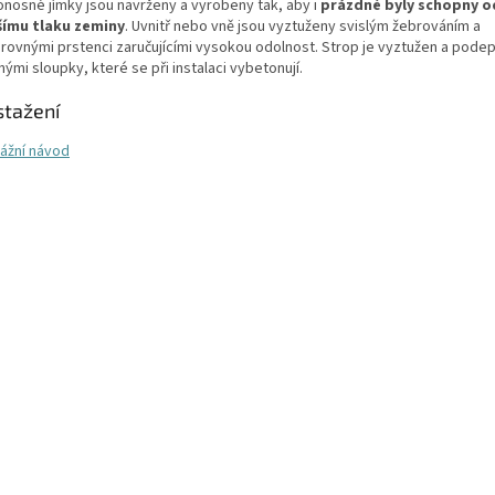
nosné jímky jsou navrženy a vyrobeny tak, aby i
prázdné byly schopny o
šímu tlaku zeminy
. Uvnitř nebo vně jsou vyztuženy svislým žebrováním a
rovnými prstenci zaručujícími vysokou odolnost. Strop je vyztužen a pode
ými sloupky, které se při instalaci vybetonují.
stažení
ážní návod