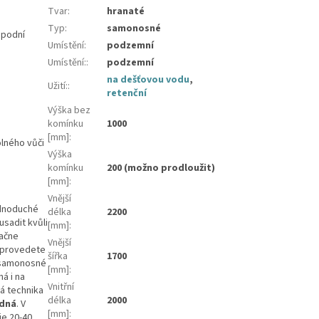
Tvar
:
hranaté
Typ
:
samonosné
spodní
Umístění
:
podzemní
Umístění:
:
podzemní
na dešťovou vodu
,
Užití:
:
retenční
Výška bez
komínku
1000
[mm]
:
olného vůči
Výška
komínku
200 (možno prodloužit)
[mm]
:
Vnější
ednoduché
délka
2200
usadit kvůli
[mm]
:
začne
Vnější
 provedete
šířka
1700
í samonosné
[mm]
:
á i na
Vnitřní
ká technika
délka
2000
zdná
. V
[mm]
:
je 20-40