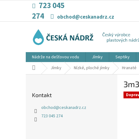
Přejít
723 045
na
274
obsah
obchod@ceskanadrz.cz
Nádrže na dešťovou vodu
Jímky
Septiky
Domů
Jímky
Nízké, ploché jímky
Hranaté
P
3m3
o
s
Kontakt
Dopra
t
r
obchod
@
ceskanadrz.cz
a
723 045 274
n
n
í