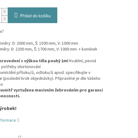
Přidat do košíku
m³
ozměry: D: 2000 mm, Š: 1500 mm, V: 1000 mm.
změry: D: 2200 mm, Š: 1700 mm, V: 1000 mm. + komínek
provedení s výškou těla pouhý 1m!
Kvalitní, pevná
z potřeby obetonování
umístění přítoku/ů, odtoku/ů apod. specifikujte v
(poslední krok objednávky). Připravíme je dle Vašeho
ku
 uvnitř vyztužena masivním žebrováním pro garanci
onosnosti.
ýrobek!
informace