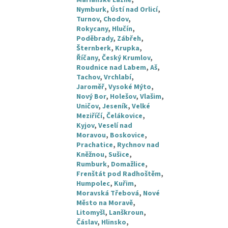
Mariánské Lázně
,
Nymburk
,
Ústí nad Orlicí
,
Turnov
,
Chodov
,
Rokycany
,
Hlučín
,
Poděbrady
,
Zábřeh
,
Šternberk
,
Krupka
,
Říčany
,
Český Krumlov
,
Roudnice nad Labem
,
Aš
,
Tachov
,
Vrchlabí
,
Jaroměř
,
Vysoké Mýto
,
Nový Bor
,
Holešov
,
Vlašim
,
Uničov
,
Jeseník
,
Velké
Meziříčí
,
Čelákovice
,
Kyjov
,
Veselí nad
Moravou
,
Boskovice
,
Prachatice
,
Rychnov nad
Kněžnou
,
Sušice
,
Rumburk
,
Domažlice
,
Frenštát pod Radhoštěm
,
Humpolec
,
Kuřim
,
Moravská Třebová
,
Nové
Město na Moravě
,
Litomyšl
,
Lanškroun
,
Čáslav
,
Hlinsko
,