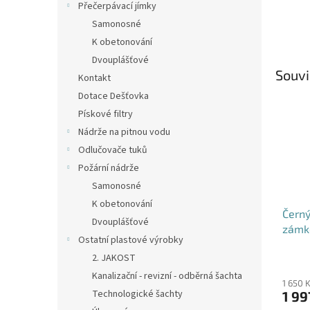
Přečerpávací jímky
Samonosné
K obetonování
Dvouplášťové
Souvi
Kontakt
Dotace Dešťovka
Pískové filtry
Nádrže na pitnou vodu
Odlučovače tuků
Požární nádrže
Samonosné
K obetonování
Černý
Dvouplášťové
zámk
Ostatní plastové výrobky
2. JAKOST
Průmě
hodno
Kanalizační - revizní - odběrná šachta
1 650 
produ
Technologické šachty
1 99
je