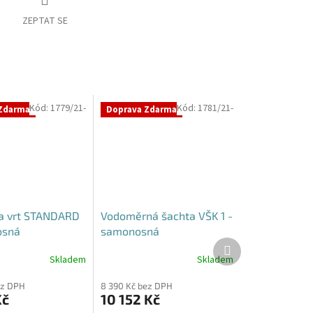
ZEPTAT SE
Kód:
1779/21-
Kód:
1781/21-
Zdarma
Doprava Zdarma
a vrt STANDARD
Vodoměrná šachta VŠK 1 -
osná
samonosná
Další
produkt
Skladem
Skladem
Průměrné
hodnocení
ez DPH
8 390 Kč bez DPH
produktu
Kč
10 152 Kč
je