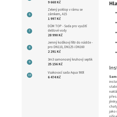
9 668 Kč
Hla
Zelený poklop v rámu se
zámkem, A15
1 997 Kč
DŮM TOP - Sada pro využití
dešťové vody
28 990 Kč
Jemný košíkový filtr do nádrže -
pro DN110, DN125 i DN160
2 291 Kč
3m3 samonosný kruhový septik
25 156 Kč
Ins
Vsakovací sada Aqua 900l
Sam
6 474 Kč
inst
stab
nakl
přes
jímk
chaty
jako
příp