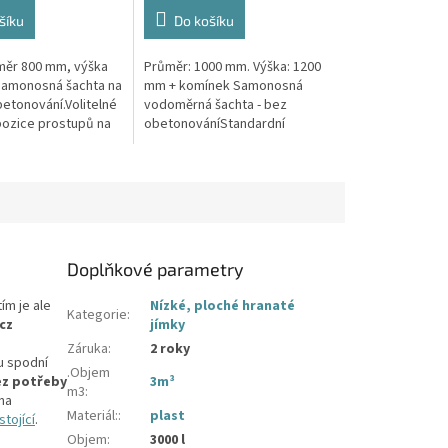
4,4
z
šíku
Do košíku
5
hvězdiček.
ůměr 800 mm, výška
Průměr: 1000 mm. Výška: 1200
Samonosná šachta na
mm + komínek Samonosná
betonování.Volitelné
vodoměrná šachta - bez
pozice prostupů na
obetonováníStandardní
 hadice i elektřinu -
prostupy šachty DN32 (jiné na
 průměry...
přání) Český výrobek! Pro
případné dotazy, či...
Doplňkové parametry
tím je ale
Nízké, ploché hranaté
Kategorie
:
cz
jímky
Záruka
:
2 roky
u spodní
.Objem
ez potřeby
3m³
m3
:
na
Materiál:
:
plast
tojící
.
Objem
:
3000 l