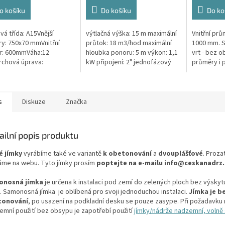
5,0
4,3
z
z
o košíku
Do košíku
Do ko
5
5
ček.
hvězdiček.
hvězdiček.
vá třída: A15Vnější
výtlačná výška: 15 m maximální
Vnitřní pr
y: 750x70 mmVnitřní
průtok: 18 m3/hod maximální
1000 mm. 
r: 600mmVáha:12
hloubka ponoru: 5 m výkon: 1,1
vrt - bez o
chová úprava:
kW připojení: 2" jednofázový
průměry i 
kluzBarva: černá / černo-
motor 50 Hz kabel 10 m
pažení vrtu,
teriál: PEPoklop je
hmotnost 24 kg
požadované
n 2 šrouby pro...
s
Diskuze
Značka
ailní popis produktu
é jímky
vyrábíme také ve variantě
k obetonování
a
dvouplášťové
. Proza
me na webu. Tyto jímky prosím
poptejte na e-mailu info@ceskanadrz.
onosná jímka
je určena k instalaci pod zemí do zelených ploch bez výskyt
. Samonosná jímka je oblíbená pro svoji jednoduchou instalaci.
Jímka je b
tonování
, po usazení na podkladní desku se pouze zasype. Při požadavku 
emní použití bez obsypu je zapotřebí použití
jímky/nádrže nadzemní, volně s