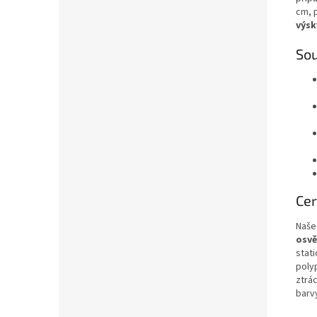
cm, 
výsk
Sou
Cer
Naše
osvě
stat
poly
ztrác
barv