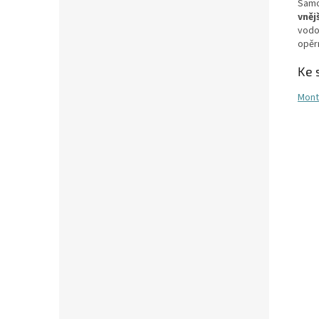
Samo
vněj
vodo
opěrn
Ke 
Mont