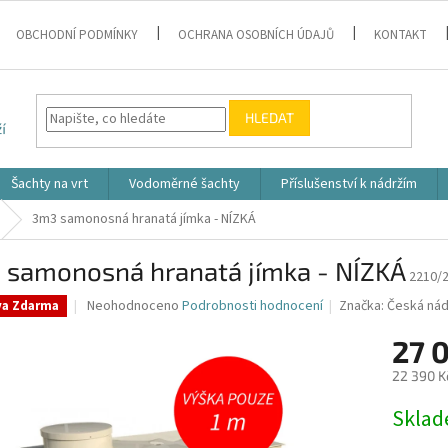
OBCHODNÍ PODMÍNKY
OCHRANA OSOBNÍCH ÚDAJŮ
KONTAKT
HLEDAT
Šachty na vrt
Vodoměrné šachty
Příslušenství k nádržím
3m3 samonosná hranatá jímka - NÍZKÁ
 samonosná hranatá jímka - NÍZKÁ
2210/2
Průměrné
Neohodnoceno
Podrobnosti hodnocení
Značka:
Česká nád
va Zdarma
hodnocení
produktu
27 
je
22 390 K
0,0
z
Měrná
Skla
5
cena:
hvězdiček.