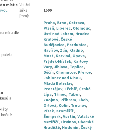
do míst s
Vnitřní
ťovou
.
šířka
1500
[mm]
:
Praha
,
Brno
,
Ostrava
,
Plzeň
,
Liberec
,
Olomouc
,
na míru dle
Ústí nad Labem
,
Hradec
Králové
,
České
Budějovice
,
Pardubice
,
Havířov
,
Zlín
,
Kladno
,
á paleta
Most
,
Karviná
,
Opava
,
Frýdek-Místek
,
Karlovy
Vary
,
Jihlava
,
Teplice
,
Děčín
,
Chomutov
,
Přerov
,
Jablonec nad Nisou
,
Mladá Boleslav
,
Prostějov
,
Třebíč
,
Česká
ho
Lípa
,
Třinec
,
Tábor
,
 kusů a
Znojmo
,
Příbram
,
Cheb
,
Orlová
,
Kolín
,
Trutnov
,
kláty
Písek
,
Kroměříž
,
o hnědé
Šumperk
,
Vsetín
,
Valašské
Meziříčí
,
Litvínov
,
Uherské
Hradiště
,
Hodonín
,
Český