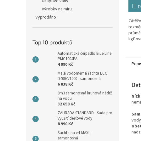
4,5
Úkapové vany
z
D
Výrobky na míru
5
vyprodáno
hvězdi
Zátěžo
rozměr
průmě
kgPovr
Top 10 produktů
protis
šedáMa
Automatické čerpadlo Blue Line
vybave
PMC1004PA
Popi
4 990 Kč
Malá vodoměrná šachta ECO
D400/V1200 - samonosná
6 038 Kč
Det
8m3 samonosná kruhová nádrž
Nízk
na vodu
nemá
32 658 Kč
ZAHRADA STANDARD - Sada pro
Sam
využití dešťové vody
vody
8 990 Kč
obe
nadz
Šachta na vrt MAXI -
samonosná