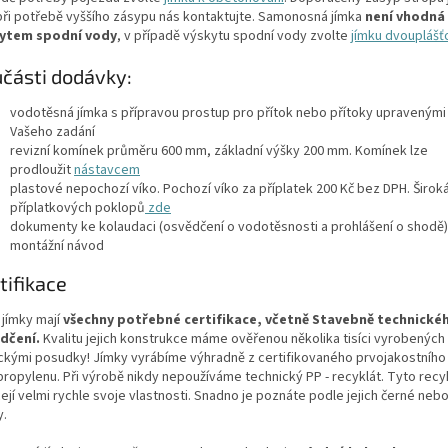
při potřebě vyššího zásypu nás kontaktujte. Samonosná jímka
není vhodná 
ytem spodní vody
, v případě výskytu spodní vody zvolte
jímku dvoupláš
části dodávky:
vodotěsná jímka s přípravou prostup pro přítok nebo přítoky upravenými 
Vašeho zadání
revizní komínek průměru 600 mm, základní výšky 200 mm. Komínek lze
prodloužit
nástavcem
plastové nepochozí víko. Pochozí víko za příplatek 200 Kč bez DPH. Širok
příplatkových poklopů
zde
dokumenty ke kolaudaci (osvědčení o vodotěsnosti a prohlášení o shodě)
montážní návod
tifikace
 jímky mají
všechny potřebné certifikace, včetně Stavebně technické
dčení.
Kvalitu jejich konstrukce máme ověřenou několika tisíci vyrobených
ickými posudky! Jímky vyrábíme výhradně z certifikovaného prvojakostního
propylenu. Při výrobě nikdy nepoužíváme technický PP - recyklát. Tyto recy
ejí velmi rychle svoje vlastnosti. Snadno je poznáte podle jejich černé neb
y.