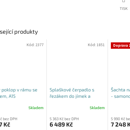
TISK
sející produkty
Kód:
2377
Kód:
1851
Doprava 
 poklop v rámu se
Splaškové čerpadlo s
Šachta n
em, A15
řezákem do jímek a
- samon
septiků - Blue Line PQD 7-
Skladem
Skladem
rné
Průměrné
Průměrné
12-1.1QGF, 230V,
cení
hodnocení
hodnocení
Kč bez DPH
5 363 Kč bez DPH
5 990 Kč b
ktu
produktu
produktu
7 Kč
6 489 Kč
7 248 
je
je