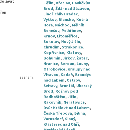
dolávat
Těšín
,
Břeclav
,
Havlíčkův
Brod
,
Žďár nad Sázavou
,
přen
Jindřichův Hradec
,
Vyškov
,
Blansko
,
Kutná
Hora
,
Náchod
,
Mělník
,
Benešov
,
Pelhřimov
,
Krnov
,
Litoměřice
,
Sokolov
,
Nový Jičín
,
Chrudim
,
Strakonice
,
Kopřivnice
,
Klatovy
,
Bohumín
,
Jirkov
,
Žatec
,
Hranice
,
Beroun
,
Louny
,
Otrokovice
,
Kralupy nad
Vltavou
,
Kadaň
,
Brandýs
záznam
:
nad Labem
,
Ostrov
,
Svitavy
,
Bruntál
,
Uherský
Brod
,
Rožnov pod
Radhoštěm
,
Jičín
,
Rakovník
,
Neratovice
,
Dvůr Králové nad Labem
,
Česká Třebová
,
Bílina
,
Varnsdorf
,
Slaný
,
Klášterec nad Ohří
,