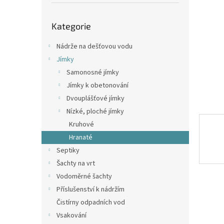
p
a
Přeskočit
n
Kategorie
kategorie
e
l
Nádrže na dešťovou vodu
Jímky
Samonosné jímky
Jímky k obetonování
Dvouplášťové jímky
Nízké, ploché jímky
Kruhové
Hranaté
Septiky
Šachty na vrt
Vodoměrné šachty
Příslušenství k nádržím
Čistírny odpadních vod
Vsakování