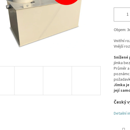
Objem: 3
Vnitřní r
Vnější ro
Snížené 
jímka be
Průměr a 
poznámce 
požadav
Jímka je
její sam
Český v
Detailní 