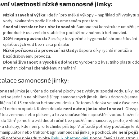
vní vlastnosti nízké samonosné jímky:
Nízká stavební výška:
Ideální pro mělké výkopy – například při výskytu 
vody, skalnatém podloží nebo omezeném prostoru.
Snadná instalace bez obetonování:
Samonosná konstrukce umožňuje
jednoduché usazení do stabilního podloží bez nutnosti betonování.
100% nepropustnost:
Zaručuje bezpečné a hygienické shromažďování
splaškových vod bez rizika průsaku
Nízké pořizovací a provozní náklady:
Úspora díky rychlé montáži a
bezúdržbovému provozu.
Dlouhá životnost a vysoká odolnost:
Vyrobeno z kvalitního plastu od
mechanickému i chemickému namáhání.
talace samonosné jímky:
onosná
jímka je určena do zelené plochy bez výskytu spodní vody. Díky j
alaci se jedná o nejoblíbenější typ samonosných jímek. Jímku doporučujeme 
ilitě na 10-15 cm silnou betonovou desku. Betonová deska se ani v čase ne
ánět nebo propadat. Kolem dokola
není nutno jímku obetonovat
. Obsyp
átou zeminou nebo pískem, a to za současného napouštění vodou. Uložen
3
y do 15m
je možno zvládnout ručně bez použití mechanizace, proto je vhodn
 a chalupy, kde není pro techniku přístup. V případě potřeby postačuje leh
 manipulátor nebo traktor-bagr. Samonosná jímka je pochozí, ale
není pojí
adě potřeby pojezdu zvolte
jímku k obetonování
. Doporučený zásyp stropu 