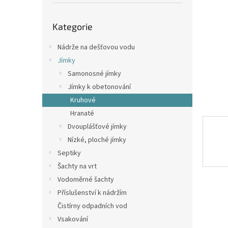
p
a
Přeskočit
n
Kategorie
kategorie
e
l
Nádrže na dešťovou vodu
Jímky
Samonosné jímky
Jímky k obetonování
Kruhové
Hranaté
Dvouplášťové jímky
Nízké, ploché jímky
Septiky
Šachty na vrt
Vodoměrné šachty
Příslušenství k nádržím
Čistírny odpadních vod
Vsakování