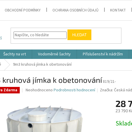
OBCHODNÍ PODMÍNKY
OCHRANA OSOBNÍCH ÚDAJŮ
KONTAKT
HLEDAT
Šachty na vrt
Vodoměrné šachty
Příslušenství k nádržím
é
9m3 kruhová jímka k obetonování
 kruhová jímka k obetonování
819/21-
Průměrné
Neohodnoceno
Podrobnosti hodnocení
Značka:
Česká nád
va Zdarma
hodnocení
produktu
28 
je
23 790 K
0,0
z
Měrná
Skla
5
cena:
hvězdiček.