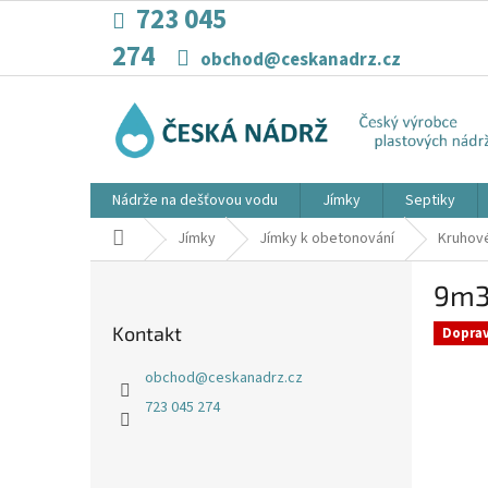
Přejít
723 045
na
274
obsah
obchod@ceskanadrz.cz
Nádrže na dešťovou vodu
Jímky
Septiky
Domů
Jímky
Jímky k obetonování
Kruhov
P
9m3
o
s
Kontakt
Dopra
t
r
obchod
@
ceskanadrz.cz
a
723 045 274
n
n
í