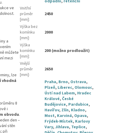
odpadní
,
retenční
u.
rukce ve
Vnitřní
dolnost.
průměr
2450
[mm]
:
Výška bez
komínku
2000
[mm]
:
iny a
Výška
ovením
komínku
200 (možno prodloužit)
ivně můžete
[mm]
:
ní mezi
Vnější
průměr
2650
[mm]
:
eminy, lze
í vhodná
Praha
,
Brno
,
Ostrava
,
Plzeň
,
Liberec
,
Olomouc
,
Ústí nad Labem
,
Hradec
Králové
,
České
 průměru 8
Budějovice
,
Pardubice
,
ové i
Havířov
,
Zlín
,
Kladno
,
ém obvodu
.
Most
,
Karviná
,
Opava
,
jeden den –
Frýdek-Místek
,
Karlovy
vání stěn
Vary
,
Jihlava
,
Teplice
,
; při
Děčín
,
Chomutov
,
Přerov
,