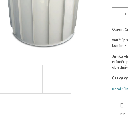
Objem: 9
Vnitřní 
komínek
Jímka vh
Průměr př
objednáv
Český v
Detailní 
TISK