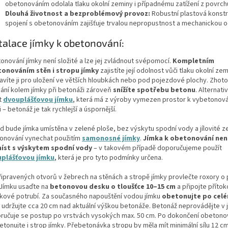
obetonováním odolala tlaku okolní zeminy i případnému zatížení z povrch
Dlouhá životnost a bezproblémový provoz:
Robustní plastová konst
spojení s obetonováním zajišťuje trvalou nepropustnost a mechanickou o
talace jímky k obetonování:
onování jímky není složité a lze jej zvládnout svépomocí.
Kompletním
onováním stěn i stropu jímky
zajistíte její odolnost vůči tlaku okolní zem
ravíte ji pro uložení ve větších hloubkách nebo pod pojezdové plochy. Zhot
vání kolem jímky při betonáži zároveň
snížíte spotřebu betonu
. Alternat
t
dvouplášťovou jímku
, která má z výroby vymezen prostor k vybetonová
i – betonáž je tak rychlejší a úspornější.
d bude jímka umístěna v zelené ploše, bez výskytu spodní vody a jílovité z
onování vynechat použitím
samonosné jímky
.
Jímka k obetonování nen
íst s výskytem spodní vody
– v takovém případě doporučujeme použít
plášťovou jímku
, která je pro tyto podmínky určena.
řipravených otvorů v žebrech na stěnách a stropě jímky provlečte roxory o
Jímku usaďte na
betonovou desku o tloušťce 10–15 cm
a připojte přítok
kové potrubí. Za současného napouštění vodou jímku
obetonujte po cel
 udržujte cca 20 cm nad aktuální výškou betonáže. Betonáž neprovádějte v 
ručuje se postup po vrstvách vysokých max. 50 cm. Po dokončení obetono
tonujte i strop jímky. Přebetonávka stropu by měla mít minimální sílu 12 cm