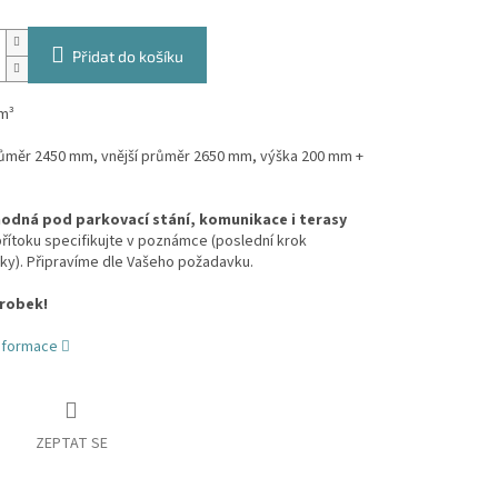
Přidat do košíku
m³
průměr 2450 mm, vnější průměr 2650 mm, výška 200 mm +
odná pod parkovací stání, komunikace i terasy
ítoku specifikujte v poznámce (poslední krok
ky). Připravíme dle Vašeho požadavku.
ýrobek!
informace
ZEPTAT SE