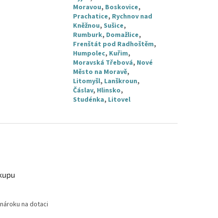
Moravou
,
Boskovice
,
Prachatice
,
Rychnov nad
Kněžnou
,
Sušice
,
Rumburk
,
Domažlice
,
Frenštát pod Radhoštěm
,
Humpolec
,
Kuřim
,
Moravská Třebová
,
Nové
Město na Moravě
,
Litomyšl
,
Lanškroun
,
Čáslav
,
Hlinsko
,
Studénka
,
Litovel
kupu
nároku na dotaci