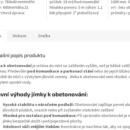
y: 780x40 mmVnitřní
průtok: 18 m3/hod maximální
1000 mm. 
r: 600mmVáha:21
hloubka ponoru: 5 m výkon: 1,1
vrt - bez o
chová úprava:
kW připojení: 2" jednofázový
průměry i 
kluzBarva: černáPoklop je
motor 50 Hz kabel 10 m
pažení vrtu,
n 2 nerezovými šrouby.
hmotnost 24 kg
požadované
s
Diskuze
Značka
ailní popis produktu
a k obetonování
je určena do míst se zatížením vyšším, než je běžné zatíž
nou. Především
pod komunikace a parkovací stání
nebo do jejich blízko
adně do míst s výskytem jílovité zeminy. Jímka k obetonování není vhodná 
ytem spodní vody.
vní výhody jímky k obetonování:
Vysoká stabilita v náročném podloží:
Obetonování zajišťuje pevné ulož
jílovitých půdách, svazích nebo při zvýšeném statickém zatížení
Vhodná pro instalaci pod komunikace:
Při správném obetonování je
jímku bezpečně uložit i pod pojezdové plochy.
Odolnost vůči vnějším tlakům:
Konstrukce je navržena tak, aby ve spoj