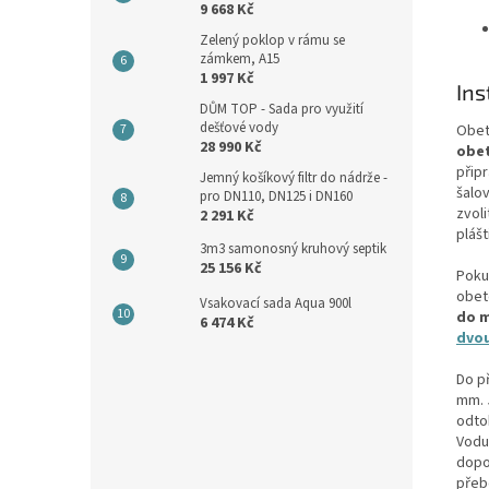
9 668 Kč
Zelený poklop v rámu se
zámkem, A15
1 997 Kč
Ins
DŮM TOP - Sada pro využití
dešťové vody
Obet
28 990 Kč
obet
přip
Jemný košíkový filtr do nádrže -
šalo
pro DN110, DN125 i DN160
zvoli
2 291 Kč
plášt
3m3 samonosný kruhový septik
25 156 Kč
Poku
obet
Vsakovací sada Aqua 900l
do m
6 474 Kč
dvou
Do p
mm. 
odto
Vodu
dopo
přebe