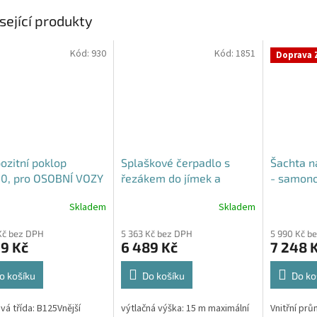
sející produkty
Kód:
930
Kód:
1851
Doprava 
zitní poklop
Splaškové čerpadlo s
Šachta n
0, pro OSOBNÍ VOZY
řezákem do jímek a
- samon
septiků - Blue Line PQD 7-
Skladem
Skladem
Průměrné
Průměrné
12-1.1QGF, 230V,
hodnocení
hodnocení
Kč bez DPH
5 363 Kč bez DPH
5 990 Kč b
produktu
produktu
9 Kč
6 489 Kč
7 248 
je
je
5,0
4,3
z
z
o košíku
Do košíku
Do ko
5
5
hvězdiček.
hvězdiček.
vá třída: B125Vnější
výtlačná výška: 15 m maximální
Vnitřní pr