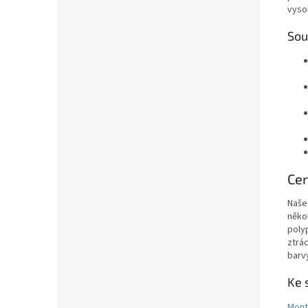
vyso
Sou
Cer
Naše
něko
poly
ztrác
barv
Ke 
Mont