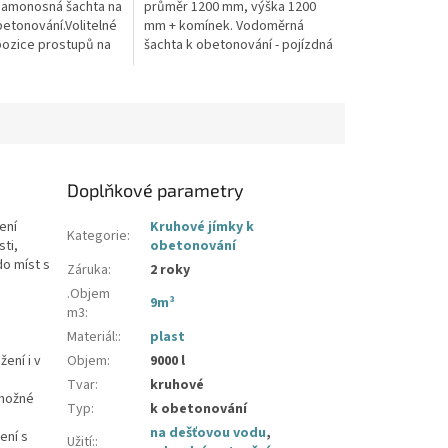
Samonosná šachta na
průměr 1200 mm, výška 1200
betonování.Volitelné
mm + komínek. Vodoměrná
pozice prostupů na
šachta k obetonování - pojízdná
 hadice i elektřinu -
i pod parkovací stáníStandardní
 průměry...
prostupy šachty DN32 (jiné na...
Doplňkové parametry
ení
Kruhové jímky k
Kategorie
:
sti,
obetonování
do míst s
Záruka
:
2 roky
.Objem
9m³
m3
:
Materiál:
:
plast
ení i v
Objem
:
9000 l
Tvar
:
kruhové
 možné
Typ
:
k obetonování
na dešťovou vodu
,
ení s
Užití:
: