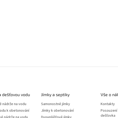
a dešťovou vodu
Jímky a septiky
Vše o ná
 nádrže na vodu
Samonostné jímky
Kontakty
vodu k obetonování
Jímky k obetonování
Posouzení 
dešťovka
vé nádrže na vodu
Dvouplášťové jímky