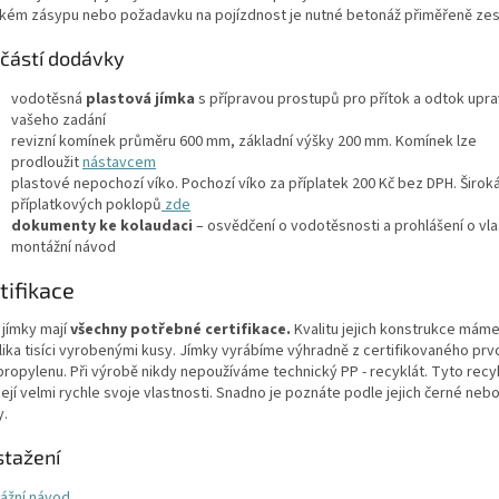
kém zásypu nebo požadavku na pojízdnost je nutné betonáž přiměřeně zesíl
částí dodávky
vodotěsná
plastová jímka
s přípravou prostupů pro přítok a odtok upr
vašeho zadání
revizní komínek průměru 600 mm, základní výšky 200 mm. Komínek lze
prodloužit
nástavcem
plastové nepochozí víko. Pochozí víko za příplatek 200 Kč bez DPH. Širok
příplatkových poklopů
zde
dokumenty ke kolaudaci
– osvědčení o vodotěsnosti a prohlášení o vl
montážní návod
tifikace
 jímky mají
všechny potřebné certifikace.
Kvalitu jejich konstrukce mám
lika tisíci vyrobenými kusy. Jímky vyrábíme výhradně z certifikovaného prv
propylenu. Při výrobě nikdy nepoužíváme technický PP - recyklát. Tyto recy
ejí velmi rychle svoje vlastnosti. Snadno je poznáte podle jejich černé neb
y.
stažení
ážní návod