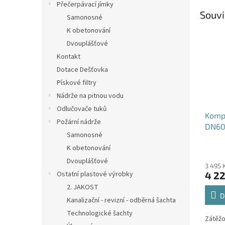
Přečerpávací jímky
Souvi
Samonosné
K obetonování
Dvouplášťové
Kontakt
Dotace Dešťovka
Pískové filtry
Nádrže na pitnou vodu
Odlučovače tuků
Kompo
Požární nádrže
DN60
Samonosné
B125
K obetonování
Dvouplášťové
3 495 
Ostatní plastové výrobky
4 22
2. JAKOST
D
Kanalizační - revizní - odběrná šachta
Technologické šachty
Zátěžo