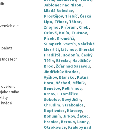
it.
Jablonec nad Nisou
,
Mladá Boleslav
,
Prostějov
,
Třebíč
,
Česká
Lípa
,
Třinec
,
Tábor
,
avených dle
Znojmo
,
Příbram
,
Cheb
,
Orlová
,
Kolín
,
Trutnov
,
Písek
,
Kroměříž
,
Šumperk
,
Vsetín
,
Valašské
á paleta
Meziříčí
,
Litvínov
,
Uherské
Hradiště
,
Hodonín
,
Český
astnostech
Těšín
,
Břeclav
,
Havlíčkův
Brod
,
Žďár nad Sázavou
,
Jindřichův Hradec
,
Vyškov
,
Blansko
,
Kutná
Hora
,
Náchod
,
Mělník
,
e ověřenu
Benešov
,
Pelhřimov
,
ojakostního
Krnov
,
Litoměřice
,
kláty
Sokolov
,
Nový Jičín
,
o hnědé
Chrudim
,
Strakonice
,
Kopřivnice
,
Klatovy
,
Bohumín
,
Jirkov
,
Žatec
,
Hranice
,
Beroun
,
Louny
,
Otrokovice
,
Kralupy nad