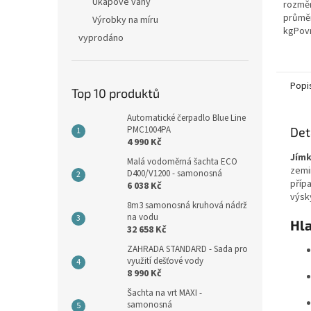
Úkapové vany
rozměr
průmě
Výrobky na míru
kgPovr
vyprodáno
protis
vybave
Popi
Top 10 produktů
Automatické čerpadlo Blue Line
PMC1004PA
Det
4 990 Kč
Jímk
Malá vodoměrná šachta ECO
zemi
D400/V1200 - samonosná
příp
6 038 Kč
výsk
8m3 samonosná kruhová nádrž
na vodu
Hla
32 658 Kč
ZAHRADA STANDARD - Sada pro
využití dešťové vody
8 990 Kč
Šachta na vrt MAXI -
samonosná