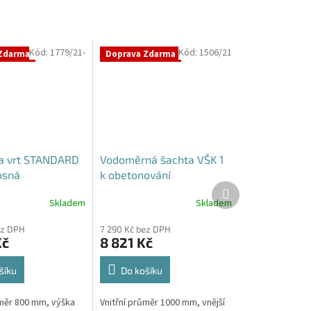
Kód:
1779/21-
Kód:
1506/21
Zdarma
Doprava Zdarma
a vrt STANDARD
Vodoměrná šachta VŠK 1
osná
k obetonování
Další
produkt
Skladem
Skladem
ez DPH
7 290 Kč bez DPH
Kč
8 821 Kč
šíku
Do košíku
ůměr 800 mm, výška
Vnitřní průměr 1000 mm, vnější