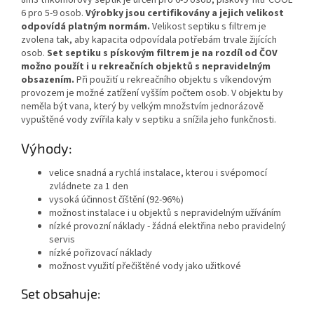
6 pro 5-9 osob.
Výrobky jsou certifikovány a jejich velikost
odpovídá platným normám.
Velikost septiku s filtrem je
zvolena tak, aby kapacita odpovídala potřebám trvale žijících
osob.
Set septiku s pískovým filtrem je na rozdíl od ČOV
možno použít i u rekreačních objektů s nepravidelným
obsazením.
Při použití u rekreačního objektu s víkendovým
provozem je možné zatížení vyšším počtem osob. V objektu by
neměla být vana, který by velkým množstvím jednorázově
vypuštěné vody zvířila kaly v septiku a snížila jeho funkčnosti.
Výhody:
velice snadná a rychlá instalace, kterou i svépomocí
zvládnete za 1 den
vysoká účinnost číštění (92-96%)
možnost instalace i u objektů s nepravidelným užíváním
nízké provozní náklady - žádná elektřina nebo pravidelný
servis
nízké pořizovací náklady
možnost využití přečištěné vody jako užitkové
Set obsahuje: