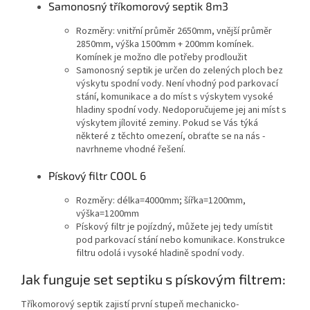
Samonosný tříkomorový septik 8m3
Rozměry: vnitřní průměr 2650mm, vnější průměr
2850mm, výška 1500mm + 200mm komínek.
Komínek je možno dle potřeby prodloužit
Samonosný septik je určen do zelených ploch bez
výskytu spodní vody. Není vhodný pod parkovací
stání, komunikace a do míst s výskytem vysoké
hladiny spodní vody. Nedoporučujeme jej ani míst s
výskytem jílovité zeminy. Pokud se Vás týká
některé z těchto omezení, obraťte se na nás -
navrhneme vhodné řešení.
Pískový filtr COOL 6
Rozměry: délka=4000mm; šířka=1200mm,
výška=1200mm
Pískový filtr je pojízdný, můžete jej tedy umístit
pod parkovací stání nebo komunikace. Konstrukce
filtru odolá i vysoké hladině spodní vody.
Jak funguje set septiku s pískovým filtrem:
Tříkomorový septik zajistí první stupeň mechanicko-