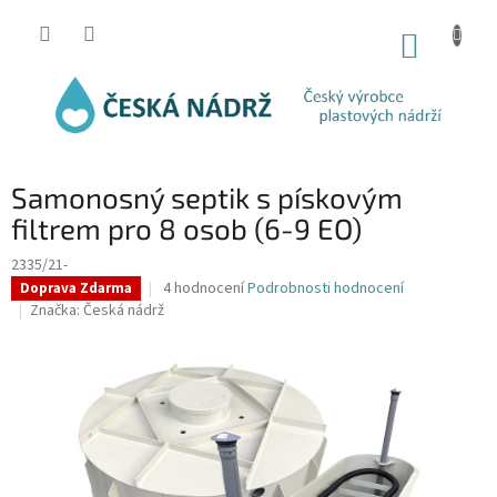
Přejít
na
NÁKUP
obsah
KOŠÍK
Samonosný septik s pískovým
filtrem pro 8 osob (6-9 EO)
2335/21-
Průměrné
4 hodnocení
Podrobnosti hodnocení
Doprava Zdarma
hodnocení
Značka:
Česká nádrž
produktu
je
4,5
z
5
hvězdiček.