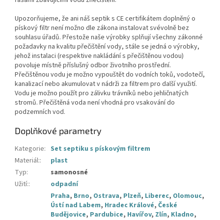
Upozorňujeme, že ani náš septik s CE certifikátem doplněný o
pískový filtr není možno dle zákona instalovat svévolně bez
souhlasu úřadů. Přestože naše výrobky splňují všechny zákonné
požadavky na kvalitu přečištění vody, stále se jedná o výrobky,
jehož instalaci (respektive nakládání s přečištěnou vodou)
povoluje místně příslušný odbor životního prostřední.
Přečištěnou vodu je možno vypouštět do vodních toků, vodotečí,
kanalizací nebo akumulovat v nádrži za filtrem pro další využití.
Vodu je možno použít pro zálivku trávníků nebo jehličnatých
stromů. Přečištěná voda není vhodná pro vsakování do
podzemních vod.
Doplňkové parametry
Kategorie
:
Set septiku s pískovým filtrem
Materiál:
:
plast
Typ
:
samonosné
Užití:
:
odpadní
Praha
,
Brno
,
Ostrava
,
Plzeň
,
Liberec
,
Olomouc
,
Ústí nad Labem
,
Hradec Králové
,
České
Budějovice
,
Pardubice
,
Havířov
,
Zlín
,
Kladno
,