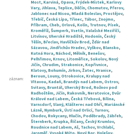
Most
,
Karviná
,
Opava
,
Frýdek-Místek
,
Karlovy
Vary
,
Jihlava
,
Teplice
,
Děčín
,
Chomutov
,
Přerov
,
Jablonec nad Nisou
,
Mladá Boleslav
,
Prostějov
,
Třebíč
,
Česká Lípa
,
Třinec
,
Tábor
,
Znojmo
,
Příbram
,
Cheb
,
Orlová
,
Kolín
,
Trutnov
,
Písek
,
Kroměříž
,
Šumperk
,
Vsetín
,
Valašské Meziříčí
,
Litvínov
,
Uherské Hradiště
,
Hodonín
,
Český
Těšín
,
Břeclav
,
Havlíčkův Brod
,
Žďár nad
Sázavou
,
Jindřichův Hradec
,
Vyškov
,
Blansko
,
Kutná Hora
,
Náchod
,
Mělník
,
Benešov
,
Pelhřimov
,
Krnov
,
Litoměřice
,
Sokolov
,
Nový
Jičín
,
Chrudim
,
Strakonice
,
Kopřivnice
,
Klatovy
,
Bohumín
,
Jirkov
,
Žatec
,
Hranice
,
Beroun
,
Louny
,
Otrokovice
,
Kralupy nad
záznam
:
Vltavou
,
Kadaň
,
Brandýs nad Labem
,
Ostrov
,
Svitavy
,
Bruntál
,
Uherský Brod
,
Rožnov pod
Radhoštěm
,
Jičín
,
Rakovník
,
Neratovice
,
Dvůr
Králové nad Labem
,
Česká Třebová
,
Bílina
,
Varnsdorf
,
Slaný
,
Klášterec nad Ohří
,
Mariánské
Lázně
,
Nymburk
,
Ústí nad Orlicí
,
Turnov
,
Chodov
,
Rokycany
,
Hlučín
,
Poděbrady
,
Zábřeh
,
Šternberk
,
Krupka
,
Říčany
,
Český Krumlov
,
Roudnice nad Labem
,
Aš
,
Tachov
,
Vrchlabí
,
Jaroměř
,
Vysoké Mýto
,
Nový Bor
,
Holešov
,