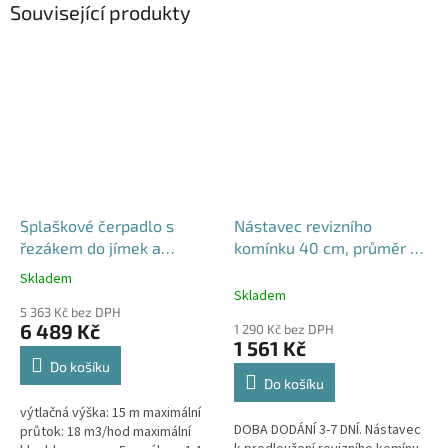
Související produkty
Splaškové čerpadlo s
Nástavec revizního
řezákem do jímek a
komínku 40 cm, průměr 70
septiků - Blue Line PQD 7-
cm - pro septiky
Skladem
Průměrné
12-1.1QGF, 230V,
Skladem
hodnocení
5 363 Kč bez DPH
produktu
6 489 Kč
1 290 Kč bez DPH
je
1 561 Kč
5,0
Do košíku
z
Do košíku
5
výtlačná výška: 15 m maximální
hvězdiček.
DOBA DODÁNÍ 3-7 DNÍ. Nástavec
průtok: 18 m3/hod maximální