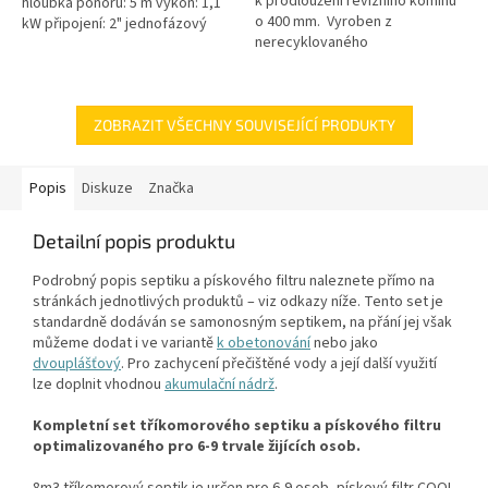
k prodloužení revizního komínu
hloubka ponoru: 5 m výkon: 1,1
o 400 mm. Vyroben z
kW připojení: 2" jednofázový
nerecyklovaného
motor 50 Hz kabel 10 m
polypropylenu. Používá se v
hmotnost 24 kg
případě že je nutno prodloužit
revizní...
ZOBRAZIT VŠECHNY SOUVISEJÍCÍ PRODUKTY
Popis
Diskuze
Značka
Detailní popis produktu
Podrobný popis septiku a pískového filtru naleznete přímo na
stránkách jednotlivých produktů – viz odkazy níže. Tento set je
standardně dodáván se samonosným septikem, na přání jej však
můžeme dodat i ve variantě
k obetonování
nebo jako
dvouplášťový
. Pro zachycení přečištěné vody a její další využití
lze doplnit vhodnou
akumulační nádrž
.
Kompletní set tříkomorového septiku a pískového filtru
optimalizovaného pro 6-9 trvale žijících osob.
8m3 tříkomorový septik je určen pro 6-9 osob, pískový filtr COOL