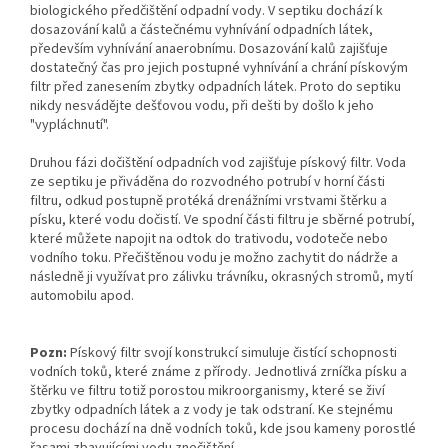
biologického předčištění odpadní vody. V septiku dochází k
dosazování kalů a částečnému vyhnívání odpadních látek,
především vyhnívání anaerobnímu. Dosazování kalů zajišťuje
dostatečný čas pro jejich postupné vyhnívání a chrání pískovým
filtr před zanesením zbytky odpadních látek. Proto do septiku
nikdy nesvádějte dešťovou vodu, při dešti by došlo k jeho
"vypláchnutí".
Druhou fázi dočištění odpadních vod zajišťuje pískový filtr. Voda
ze septiku je přiváděna do rozvodného potrubí v horní části
filtru, odkud postupně protéká drenážními vrstvami štěrku a
písku, které vodu dočistí. Ve spodní části filtru je sběrné potrubí,
které můžete napojit na odtok do trativodu, vodoteče nebo
vodního toku. Přečištěnou vodu je možno zachytit do nádrže a
následně ji využívat pro zálivku trávníku, okrasných stromů, mytí
automobilu apod.
Pozn:
Pískový filtr svojí konstrukcí simuluje čistící schopnosti
vodních toků, které známe z přírody. Jednotlivá zrníčka písku a
štěrku ve filtru totiž porostou mikroorganismy, které se živí
zbytky odpadních látek a z vody je tak odstraní. Ke stejnému
procesu dochází na dně vodních toků, kde jsou kameny porostlé
řasami zbavujícími vodu znečištění.