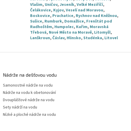
Vlašim
,
Uničov
,
Jeseník
,
Velké Meziříčí
,
Čelákovice
,
Kyjov
,
Veselí nad Moravou
,
Boskovice
,
Prachatice
,
Rychnov nad Kněžnou
,
Sušice
,
Rumburk
,
Domažlice
,
Frenštát pod
Radhoštěm
,
Humpolec
,
Kuřim
,
Moravská
Třebová
,
Nové Město na Moravě
,
Litomyšl
,
Lanškroun
,
Čáslav
,
Hlinsko
,
Studénka
,
Litovel
Z
á
p
a
Nádrže na dešťovou vodu
t
Samonostné nádrže na vodu
í
Nádrže na vodu k obetonování
Dvouplášťové nádrže na vodu
Sety nádrží na vodu
Nízké a ploché nádrže na vodu