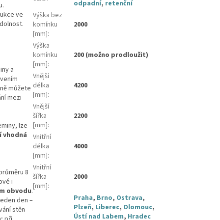
odpadní
,
retenční
u.
rukce ve
Výška bez
dolnost.
komínku
2000
[mm]
:
Výška
komínku
200 (možno prodloužit)
[mm]
:
iny a
Vnější
ovením
délka
4200
ivně můžete
[mm]
:
ní mezi
Vnější
šířka
2200
[mm]
:
eminy, lze
í vhodná
Vnitřní
délka
4000
[mm]
:
Vnitřní
 průměru 8
šířka
2000
ové i
[mm]
:
ém obvodu
.
Praha
,
Brno
,
Ostrava
,
jeden den –
Plzeň
,
Liberec
,
Olomouc
,
vání stěn
Ústí nad Labem
,
Hradec
; při