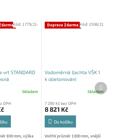
Kód:
1779/21-
Kód:
1506/21
Zdarma
Doprava Zdarma
a vrt STANDARD
Vodoměrná šachta VŠK 1
osná
k obetonování
Další
produkt
Skladem
Skladem
ez DPH
7 290 Kč bez DPH
Kč
8 821 Kč
šíku
Do košíku
ůměr 800 mm, výška
Vnitřní průměr 1000 mm, vnější