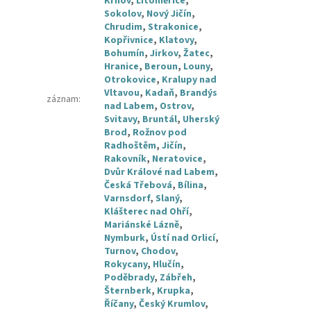
Krnov
,
Litoměřice
,
Sokolov
,
Nový Jičín
,
Chrudim
,
Strakonice
,
Kopřivnice
,
Klatovy
,
Bohumín
,
Jirkov
,
Žatec
,
Hranice
,
Beroun
,
Louny
,
Otrokovice
,
Kralupy nad
Vltavou
,
Kadaň
,
Brandýs
záznam
:
nad Labem
,
Ostrov
,
Svitavy
,
Bruntál
,
Uherský
Brod
,
Rožnov pod
Radhoštěm
,
Jičín
,
Rakovník
,
Neratovice
,
Dvůr Králové nad Labem
,
Česká Třebová
,
Bílina
,
Varnsdorf
,
Slaný
,
Klášterec nad Ohří
,
Mariánské Lázně
,
Nymburk
,
Ústí nad Orlicí
,
Turnov
,
Chodov
,
Rokycany
,
Hlučín
,
Poděbrady
,
Zábřeh
,
Šternberk
,
Krupka
,
Říčany
,
Český Krumlov
,