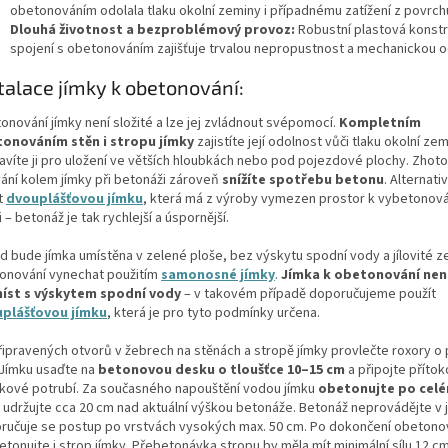
obetonováním odolala tlaku okolní zeminy i případnému zatížení z povrch
Dlouhá životnost a bezproblémový provoz:
Robustní plastová konst
spojení s obetonováním zajišťuje trvalou nepropustnost a mechanickou o
talace jímky k obetonování:
onování jímky není složité a lze jej zvládnout svépomocí.
Kompletním
onováním stěn i stropu jímky
zajistíte její odolnost vůči tlaku okolní zem
ravíte ji pro uložení ve větších hloubkách nebo pod pojezdové plochy. Zhot
vání kolem jímky při betonáži zároveň
snížíte spotřebu betonu
. Alternat
t
dvouplášťovou jímku
, která má z výroby vymezen prostor k vybetonová
i – betonáž je tak rychlejší a úspornější.
d bude jímka umístěna v zelené ploše, bez výskytu spodní vody a jílovité z
onování vynechat použitím
samonosné jímky
.
Jímka k obetonování nen
íst s výskytem spodní vody
– v takovém případě doporučujeme použít
plášťovou jímku
, která je pro tyto podmínky určena.
řipravených otvorů v žebrech na stěnách a stropě jímky provlečte roxory o
Jímku usaďte na
betonovou desku o tloušťce 10–15 cm
a připojte přítok
kové potrubí. Za současného napouštění vodou jímku
obetonujte po cel
 udržujte cca 20 cm nad aktuální výškou betonáže. Betonáž neprovádějte v 
ručuje se postup po vrstvách vysokých max. 50 cm. Po dokončení obetono
tonujte i strop jímky. Přebetonávka stropu by měla mít minimální sílu 12 cm