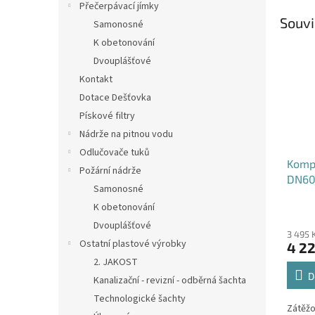
Přečerpávací jímky
Souvi
Samonosné
K obetonování
Dvouplášťové
Kontakt
Dotace Dešťovka
Pískové filtry
Nádrže na pitnou vodu
Odlučovače tuků
Kompo
Požární nádrže
DN60
Samonosné
B125
K obetonování
Dvouplášťové
3 495 
Ostatní plastové výrobky
4 22
2. JAKOST
D
Kanalizační - revizní - odběrná šachta
Technologické šachty
Zátěžo