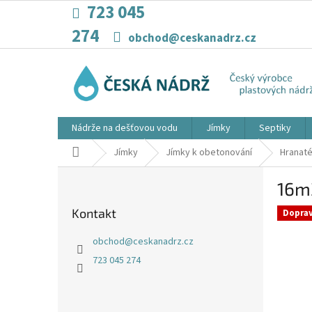
Přejít
723 045
na
274
obsah
obchod@ceskanadrz.cz
Nádrže na dešťovou vodu
Jímky
Septiky
Domů
Jímky
Jímky k obetonování
Hranat
P
16m
o
s
Kontakt
Dopra
t
r
obchod
@
ceskanadrz.cz
a
723 045 274
n
n
í