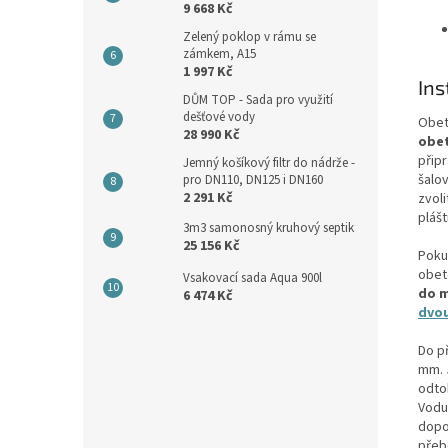
9 668 Kč
Zelený poklop v rámu se
zámkem, A15
1 997 Kč
Ins
DŮM TOP - Sada pro využití
dešťové vody
Obet
28 990 Kč
obet
přip
Jemný košíkový filtr do nádrže -
šalo
pro DN110, DN125 i DN160
2 291 Kč
zvoli
plášt
3m3 samonosný kruhový septik
25 156 Kč
Poku
obet
Vsakovací sada Aqua 900l
do m
6 474 Kč
dvou
Do p
mm. 
odto
Vodu
dopo
přebe