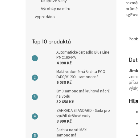
Úkapové vany
rozměr
Výrobky na míru
průmě
kgPovr
vyprodáno
protis
vybave
Popi
Top 10 produktů
Automatické čerpadlo Blue Line
PMC1004PA
Det
4 990 Kč
Jímk
Malá vodoměrná šachta ECO
zemi
D400/V1200 - samonosná
6 038 Kč
příp
výsk
8m3 samonosná kruhová nádrž
na vodu
Hla
32 658 Kč
ZAHRADA STANDARD - Sada pro
využití dešťové vody
8 990 Kč
Šachta na vrt MAXI -
samonosná