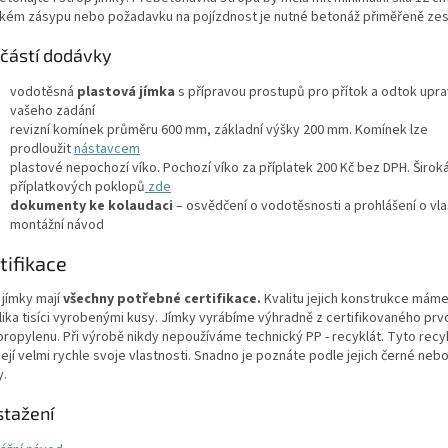
kém zásypu nebo požadavku na pojízdnost je nutné betonáž přiměřeně zesíl
částí dodávky
vodotěsná
plastová jímka
s přípravou prostupů pro přítok a odtok upr
vašeho zadání
revizní komínek průměru 600 mm, základní výšky 200 mm. Komínek lze
prodloužit
nástavcem
plastové nepochozí víko. Pochozí víko za příplatek 200 Kč bez DPH. Širok
příplatkových poklopů
zde
dokumenty ke kolaudaci
– osvědčení o vodotěsnosti a prohlášení o vl
montážní návod
tifikace
 jímky mají
všechny potřebné certifikace.
Kvalitu jejich konstrukce mám
lika tisíci vyrobenými kusy. Jímky vyrábíme výhradně z certifikovaného prv
propylenu. Při výrobě nikdy nepoužíváme technický PP - recyklát. Tyto recy
ejí velmi rychle svoje vlastnosti. Snadno je poznáte podle jejich černé neb
y.
stažení