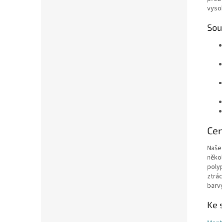
vyso
Sou
Cer
Naše
něko
poly
ztrác
barv
Ke 