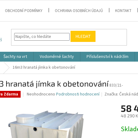
OBCHODNÍ PODMÍNKY
OCHRANA OSOBNÍCH ÚDAJŮ
KONTAKT
HLEDAT
Šachty na vrt
Vodoměrné šachty
Příslušenství k nádržím
é
16m3 hranatá jímka k obetonování
3 hranatá jímka k obetonování
833/21-
Průměrné
Neohodnoceno
Podrobnosti hodnocení
Značka:
Česká nád
va Zdarma
hodnocení
produktu
58 
je
48 290 K
0,0
z
Měrná
Skla
5
cena:
hvězdiček.