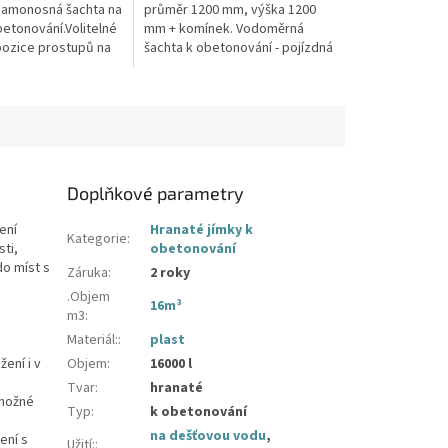
Samonosná šachta na
průměr 1200 mm, výška 1200
betonování.Volitelné
mm + komínek. Vodoměrná
pozice prostupů na
šachta k obetonování - pojízdná
 hadice i elektřinu -
i pod parkovací stáníStandardní
 průměry...
prostupy šachty DN32 (jiné na...
Doplňkové parametry
ení
Hranaté jímky k
Kategorie
:
sti,
obetonování
do míst s
Záruka
:
2 roky
.Objem
16m³
m3
:
Materiál:
:
plast
ení i v
Objem
:
16000 l
Tvar
:
hranaté
 možné
Typ
:
k obetonování
na dešťovou vodu
,
ení s
Užití:
: