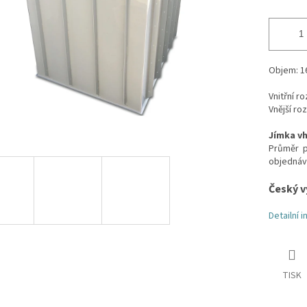
Objem: 1
Vnitřní r
Vnější ro
Jímka vh
Průměr př
objednáv
Český v
Detailní 
TISK