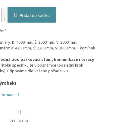
Přidat do košíku
6m³
ozměry: D: 4000 mm, Š: 2000 mm, V: 2000 mm.
změry: D: 4200 mm, Š: 2200 mm, V: 2000 mm. + komínek
odná pod parkovací stání, komunikace i terasy
ítoku specifikujte v poznámce (poslední krok
ky). Připravíme dle Vašeho požadavku.
ýrobek!
informace
ZEPTAT SE