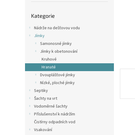
p
a
Přeskočit
n
Kategorie
kategorie
e
l
Nádrže na dešťovou vodu
Jímky
Samonosné jímky
Jímky k obetonování
Kruhové
Hranaté
Dvouplášťové jímky
Nízké, ploché jímky
Septiky
Šachty na vrt
Vodoměrné šachty
Příslušenství k nádržím
Čistírny odpadních vod
Vsakování