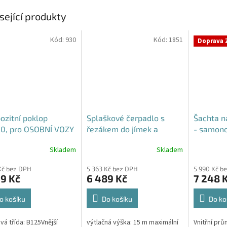
sející produkty
Kód:
930
Kód:
1851
Doprava 
zitní poklop
Splaškové čerpadlo s
Šachta n
0, pro OSOBNÍ VOZY
řezákem do jímek a
- samon
septiků - Blue Line PQD 7-
Skladem
Skladem
Průměrné
Průměrné
12-1.1QGF, 230V,
hodnocení
hodnocení
Kč bez DPH
5 363 Kč bez DPH
5 990 Kč b
produktu
produktu
9 Kč
6 489 Kč
7 248 
je
je
5,0
4,3
z
z
o košíku
Do košíku
Do ko
5
5
hvězdiček.
hvězdiček.
vá třída: B125Vnější
výtlačná výška: 15 m maximální
Vnitřní pr