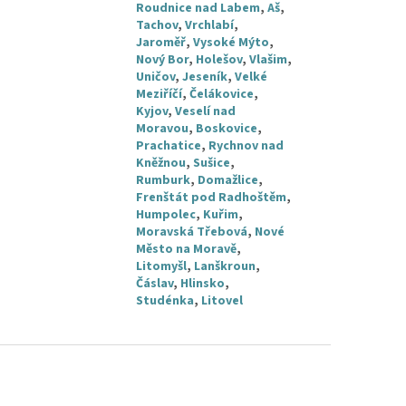
Roudnice nad Labem
,
Aš
,
Tachov
,
Vrchlabí
,
Jaroměř
,
Vysoké Mýto
,
Nový Bor
,
Holešov
,
Vlašim
,
Uničov
,
Jeseník
,
Velké
Meziříčí
,
Čelákovice
,
Kyjov
,
Veselí nad
Moravou
,
Boskovice
,
Prachatice
,
Rychnov nad
Kněžnou
,
Sušice
,
Rumburk
,
Domažlice
,
Frenštát pod Radhoštěm
,
Humpolec
,
Kuřim
,
Moravská Třebová
,
Nové
Město na Moravě
,
Litomyšl
,
Lanškroun
,
Čáslav
,
Hlinsko
,
Studénka
,
Litovel