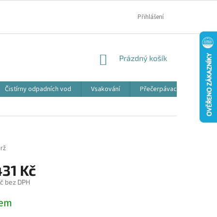
MOJE OBJEDNÁVKA
Přihlášení
NÁKUPNÍ
Prázdný košík
KOŠÍK
Čistírny odpadních vod
Vsakování
Přečerpávací jímky
rž
431 Kč
č bez DPH
dem