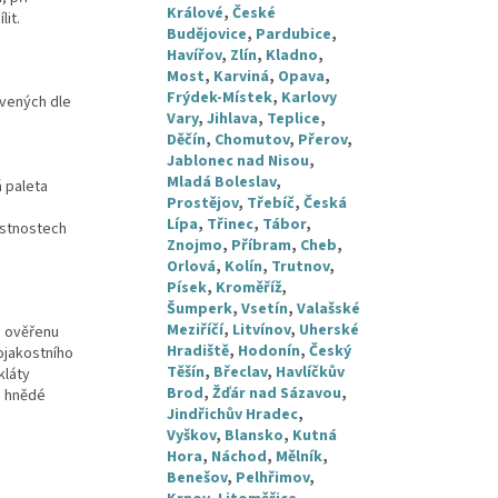
Králové
,
České
it.
Budějovice
,
Pardubice
,
Havířov
,
Zlín
,
Kladno
,
Most
,
Karviná
,
Opava
,
Frýdek-Místek
,
Karlovy
avených dle
Vary
,
Jihlava
,
Teplice
,
Děčín
,
Chomutov
,
Přerov
,
Jablonec nad Nisou
,
Mladá Boleslav
,
á paleta
Prostějov
,
Třebíč
,
Česká
Lípa
,
Třinec
,
Tábor
,
astnostech
Znojmo
,
Příbram
,
Cheb
,
Orlová
,
Kolín
,
Trutnov
,
Písek
,
Kroměříž
,
Šumperk
,
Vsetín
,
Valašské
Meziříčí
,
Litvínov
,
Uherské
e ověřenu
Hradiště
,
Hodonín
,
Český
ojakostního
Těšín
,
Břeclav
,
Havlíčkův
kláty
Brod
,
Žďár nad Sázavou
,
o hnědé
Jindřichův Hradec
,
Vyškov
,
Blansko
,
Kutná
Hora
,
Náchod
,
Mělník
,
Benešov
,
Pelhřimov
,