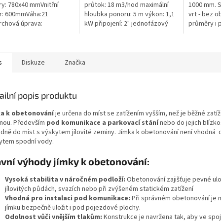
y: 780x40 mmVnitřní
průtok: 18 m3/hod maximální
1000 mm. 
r: 600mmVáha:21
hloubka ponoru: 5 m výkon: 1,1
vrt - bez o
chová úprava:
kW připojení: 2" jednofázový
průměry i 
kluzBarva: černáPoklop je
motor 50 Hz kabel 10 m
pažení vrtu,
n 2 nerezovými šrouby.
hmotnost 24 kg
požadované
s
Diskuze
Značka
ailní popis produktu
a k obetonování
je určena do míst se zatížením vyšším, než je běžné zatíž
nou. Především
pod komunikace a parkovací stání
nebo do jejich blízko
adně do míst s výskytem jílovité zeminy. Jímka k obetonování není vhodná 
ytem spodní vody.
vní výhody jímky k obetonování:
Vysoká stabilita v náročném podloží:
Obetonování zajišťuje pevné ulož
jílovitých půdách, svazích nebo při zvýšeném statickém zatížení
Vhodná pro instalaci pod komunikace:
Při správném obetonování je
jímku bezpečně uložit i pod pojezdové plochy.
Odolnost vůči vnějším tlakům:
Konstrukce je navržena tak, aby ve spoj