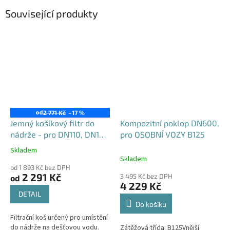
Související produkty
od
2 771 Kč
–17 %
Jemný košíkový filtr do
Kompozitní poklop DN600,
nádrže - pro DN110, DN125
pro OSOBNÍ VOZY B125
i DN160
Skladem
Průměrné
Skladem
hodnocení
od 1 893 Kč bez DPH
produktu
2 291 Kč
3 495 Kč bez DPH
od
je
4 229 Kč
4,6
DETAIL
z
Do košíku
5
Filtrační koš určený pro umístění
hvězdiček.
do nádrže na dešťovou vodu.
Zátěžová třída: B125Vnější