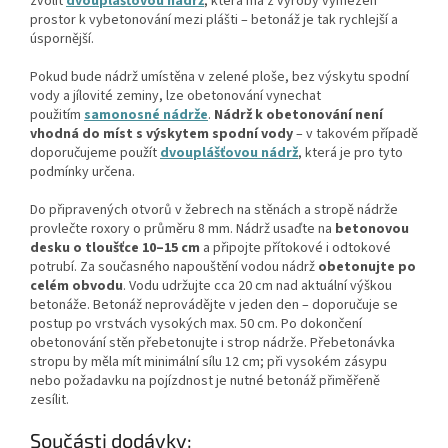
zvolit
dvouplášťovou nádrž
, která má z výroby vymezen
prostor k vybetonování mezi plášti – betonáž je tak rychlejší a
úspornější.
Pokud bude nádrž umístěna v zelené ploše, bez výskytu spodní
vody a jílovité zeminy, lze obetonování vynechat
použitím
samonosné nádrže
.
Nádrž k obetonování není
vhodná do míst s výskytem spodní vody
– v takovém případě
doporučujeme použít
dvouplášťovou nádrž
, která je pro tyto
podmínky určena.
Do připravených otvorů v žebrech na stěnách a stropě nádrže
provlečte roxory o průměru 8 mm. Nádrž usaďte na
betonovou
desku o tloušťce 10–15 cm
a připojte přítokové i odtokové
potrubí. Za současného napouštění vodou nádrž
obetonujte po
celém obvodu
. Vodu udržujte cca 20 cm nad aktuální výškou
betonáže. Betonáž neprovádějte v jeden den – doporučuje se
postup po vrstvách vysokých max. 50 cm. Po dokončení
obetonování stěn přebetonujte i strop nádrže. Přebetonávka
stropu by měla mít minimální sílu 12 cm; při vysokém zásypu
nebo požadavku na pojízdnost je nutné betonáž přiměřeně
zesílit.
Součásti dodávky: