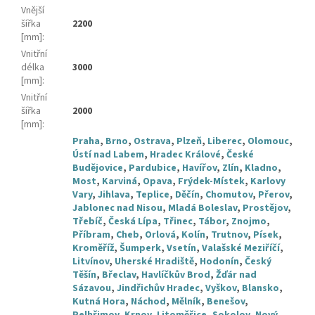
Vnější
šířka
2200
[mm]
:
Vnitřní
délka
3000
[mm]
:
Vnitřní
šířka
2000
[mm]
:
Praha
,
Brno
,
Ostrava
,
Plzeň
,
Liberec
,
Olomouc
,
Ústí nad Labem
,
Hradec Králové
,
České
Budějovice
,
Pardubice
,
Havířov
,
Zlín
,
Kladno
,
Most
,
Karviná
,
Opava
,
Frýdek-Místek
,
Karlovy
Vary
,
Jihlava
,
Teplice
,
Děčín
,
Chomutov
,
Přerov
,
Jablonec nad Nisou
,
Mladá Boleslav
,
Prostějov
,
Třebíč
,
Česká Lípa
,
Třinec
,
Tábor
,
Znojmo
,
Příbram
,
Cheb
,
Orlová
,
Kolín
,
Trutnov
,
Písek
,
Kroměříž
,
Šumperk
,
Vsetín
,
Valašské Meziříčí
,
Litvínov
,
Uherské Hradiště
,
Hodonín
,
Český
Těšín
,
Břeclav
,
Havlíčkův Brod
,
Žďár nad
Sázavou
,
Jindřichův Hradec
,
Vyškov
,
Blansko
,
Kutná Hora
,
Náchod
,
Mělník
,
Benešov
,