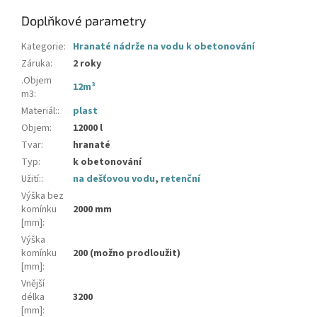
Doplňkové parametry
Kategorie
:
Hranaté nádrže na vodu k obetonování
Záruka
:
2 roky
.Objem
12m³
m3
:
Materiál:
:
plast
Objem
:
12000 l
Tvar
:
hranaté
Typ
:
k obetonování
Užití:
:
na dešťovou vodu
,
retenční
Výška bez
komínku
2000 mm
[mm]
:
Výška
komínku
200 (možno prodloužit)
[mm]
:
Vnější
délka
3200
[mm]
: