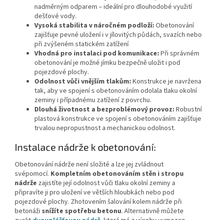
nadměrným odparem – ideální pro dlouhodobé využití
dešťové vody.
Vysoká stabilita v náročném podloží:
Obetonování
zajišťuje pevné uložení i v jílovitých půdách, svazích nebo
při zvýšeném statickém zatížení
Vhodná pro instalaci pod komunikace:
Při správném
obetonování je možné jímku bezpečně uložit i pod
pojezdové plochy.
Odolnost vůči vnějším tlakům:
Konstrukce je navržena
tak, aby ve spojení s obetonováním odolala tlaku okolní
zeminy i případnému zatížení z povrchu.
Dlouhá životnost a bezproblémový provoz:
Robustní
plastová konstrukce ve spojení s obetonováním zajišťuje
trvalou nepropustnost a mechanickou odolnost.
Instalace nádrže k obetonování:
Obetonování nádrže není složité a lze jej zvládnout
svépomocí.
Kompletním obetonováním stěn i stropu
nádrže
zajistíte její odolnost vůči tlaku okolní zeminy a
připravíte ji pro uložení ve větších hloubkách nebo pod
pojezdové plochy. Zhotovením šalování kolem nádrže při
betonáži
snížíte spotřebu betonu
. Alternativně můžete