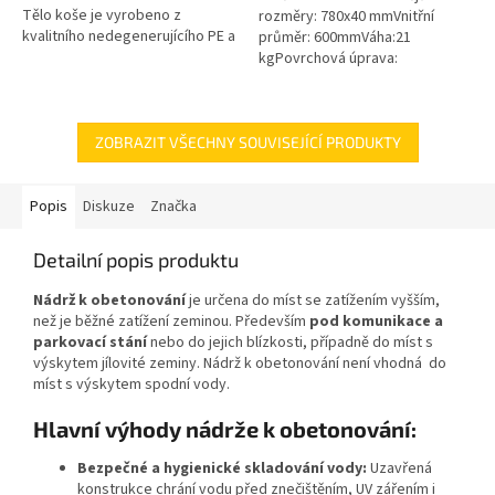
Tělo koše je vyrobeno z
rozměry: 780x40 mmVnitřní
kvalitního nedegenerujícího PE a
průměr: 600mmVáha:21
všechny kovové části jsou z
kgPovrchová úprava:
nerezové oceli! Koš Vám tak...
protiskluzBarva: černáPoklop je
vybaven 2 nerezovými šrouby.
ZOBRAZIT VŠECHNY SOUVISEJÍCÍ PRODUKTY
Popis
Diskuze
Značka
Detailní popis produktu
Nádrž k obetonování
je určena do míst se zatížením vyšším,
než je běžné zatížení zeminou. Především
pod komunikace a
parkovací stání
nebo do jejich blízkosti, případně do míst s
výskytem jílovité zeminy. Nádrž k obetonování není vhodná do
míst s výskytem spodní vody.
Hlavní výhody nádrže k obetonování:
Bezpečné a hygienické skladování vody:
Uzavřená
konstrukce chrání vodu před znečištěním, UV zářením i