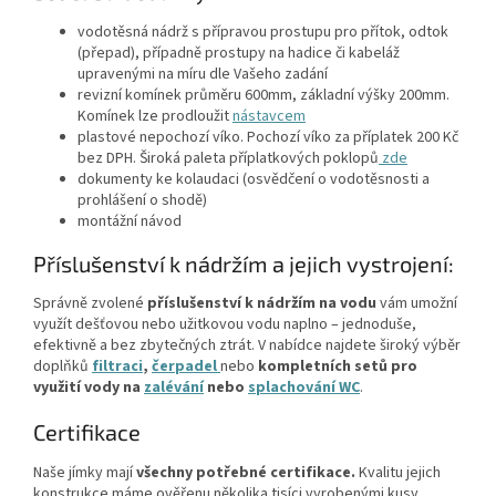
vodotěsná nádrž s přípravou prostupu pro přítok, odtok
(přepad), případně prostupy na hadice či kabeláž
upravenými na míru dle Vašeho zadání
revizní komínek průměru 600mm, základní výšky 200mm.
Komínek lze prodloužit
nástavcem
plastové nepochozí víko. Pochozí víko za příplatek 200 Kč
bez DPH. Široká paleta příplatkových poklopů
zde
dokumenty ke kolaudaci (osvědčení o vodotěsnosti a
prohlášení o shodě)
montážní návod
Příslušenství k nádržím a jejich vystrojení:
Správně zvolené
příslušenství k nádržím na vodu
vám umožní
využít dešťovou nebo užitkovou vodu naplno – jednoduše,
efektivně a bez zbytečných ztrát. V nabídce najdete široký výběr
doplňků
filtraci
,
čerpadel
nebo
kompletních setů
pro
využití vody na
zalévání
nebo
splachování WC
.
Certifikace
Naše jímky mají
všechny potřebné certifikace.
Kvalitu jejich
konstrukce máme ověřenu několika tisíci vyrobenými kusy.