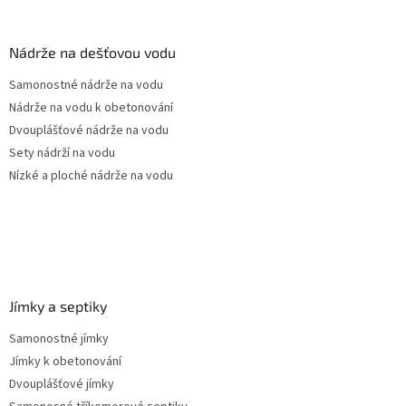
á
p
a
Nádrže na dešťovou vodu
t
Samonostné nádrže na vodu
í
Nádrže na vodu k obetonování
Dvouplášťové nádrže na vodu
Sety nádrží na vodu
Nízké a ploché nádrže na vodu
Jímky a septiky
Samonostné jímky
Jímky k obetonování
Dvouplášťové jímky