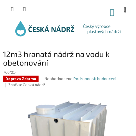
Přejít
na
NÁKUP
obsah
KOŠÍK
12m3 hranatá nádrž na vodu k
obetonování
766/21-
Průměrné
Neohodnoceno
Podrobnosti hodnocení
Doprava Zdarma
hodnocení
Značka:
Česká nádrž
produktu
je
0,0
z
5
hvězdiček.