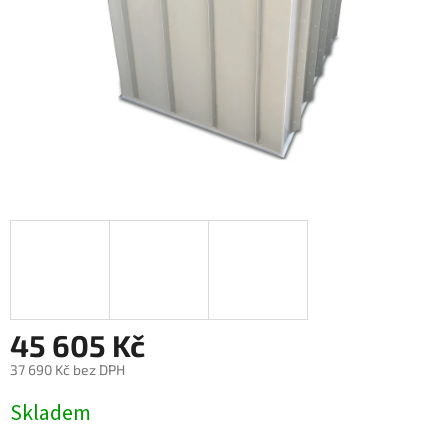
45 605 Kč
37 690 Kč bez DPH
Měrná
Skladem
cena: