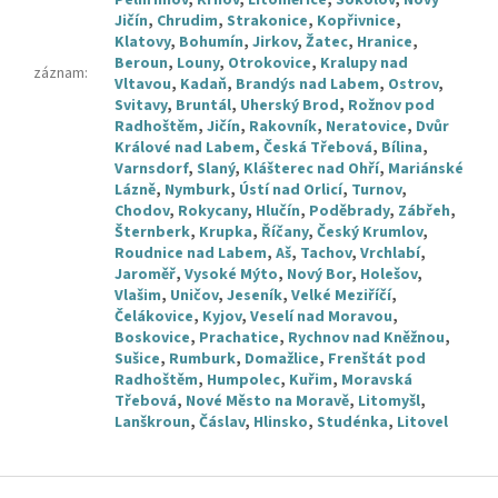
Pelhřimov
,
Krnov
,
Litoměřice
,
Sokolov
,
Nový
Jičín
,
Chrudim
,
Strakonice
,
Kopřivnice
,
Klatovy
,
Bohumín
,
Jirkov
,
Žatec
,
Hranice
,
Beroun
,
Louny
,
Otrokovice
,
Kralupy nad
záznam
:
Vltavou
,
Kadaň
,
Brandýs nad Labem
,
Ostrov
,
Svitavy
,
Bruntál
,
Uherský Brod
,
Rožnov pod
Radhoštěm
,
Jičín
,
Rakovník
,
Neratovice
,
Dvůr
Králové nad Labem
,
Česká Třebová
,
Bílina
,
Varnsdorf
,
Slaný
,
Klášterec nad Ohří
,
Mariánské
Lázně
,
Nymburk
,
Ústí nad Orlicí
,
Turnov
,
Chodov
,
Rokycany
,
Hlučín
,
Poděbrady
,
Zábřeh
,
Šternberk
,
Krupka
,
Říčany
,
Český Krumlov
,
Roudnice nad Labem
,
Aš
,
Tachov
,
Vrchlabí
,
Jaroměř
,
Vysoké Mýto
,
Nový Bor
,
Holešov
,
Vlašim
,
Uničov
,
Jeseník
,
Velké Meziříčí
,
Čelákovice
,
Kyjov
,
Veselí nad Moravou
,
Boskovice
,
Prachatice
,
Rychnov nad Kněžnou
,
Sušice
,
Rumburk
,
Domažlice
,
Frenštát pod
Radhoštěm
,
Humpolec
,
Kuřim
,
Moravská
Třebová
,
Nové Město na Moravě
,
Litomyšl
,
Lanškroun
,
Čáslav
,
Hlinsko
,
Studénka
,
Litovel
Z