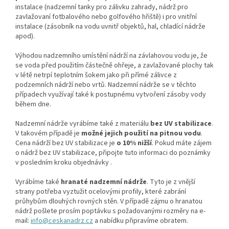
instalace (nadzemní tanky pro zálivku zahrady, nádrž pro
zavlažovaní fotbalového nebo golfového hřiště) i pro vnitřní
instalace (zásobník na vodu uvnitř objektů, hal, chladící nádrže
apod).
Výhodou nadzemního umístění nádrží na závlahovou vodu je, že
se voda před použitím částečně ohřeje, a zavlažované plochy tak
v létě netrpí teplotním šokem jako při přímé zálivce z
podzemních nádrží nebo vrtů. Nadzemní nádrže se v těchto
případech využívají také k postupnému vytvoření zásoby vody
během dne.
Nadzemní nádrže vyrábíme také z materiálu
bez UV stabilizace
.
V takovém případě je
možné jejich použití na pitnou vodu
.
Cena nádrží bez UV stabilizace je
o 10% nižší
. Pokud máte zájem
o nádrž bez UV stabilizace, připojte tuto informaci do poznámky
v posledním kroku objednávky .
Vyrábíme také
hranaté nadzemní nádrže
. Tyto je z vnější
strany potřeba vyztužit ocelovými profily, které zabrání
průhybům dlouhých rovných stěn. V případě zájmu o hranatou
nádrž pošlete prosím poptávku s požadovanými rozměry na e-
mail:
info@ceskanadrz.cz
a nabídku připravíme obratem.