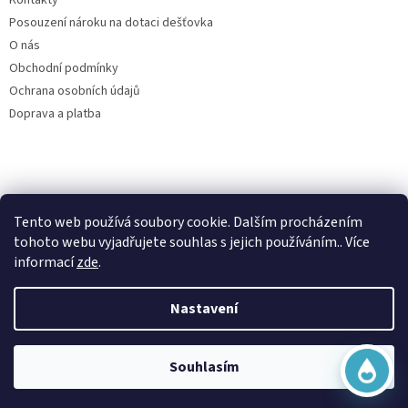
Posouzení nároku na dotaci dešťovka
O nás
Obchodní podmínky
Ochrana osobních údajů
Doprava a platba
Virtuální asistent
Filtry dešťové vody
Tento web používá soubory cookie. Dalším procházením
Online
tohoto webu vyjadřujete souhlas s jejich používáním.. Více
informací
zde
.
Nastavení
Vytvořil Shoptet
Začít konverzaci
Copyright 2026
Česká nádrž
. Všechna práva vyhrazena.
Souhlasím