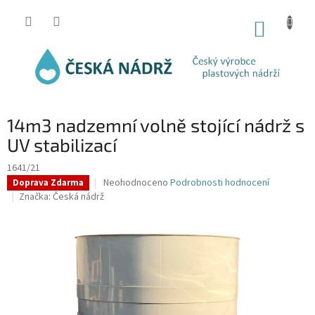
Přejít
na
NÁKUP
obsah
KOŠÍK
14m3 nadzemní volně stojící nádrž s
UV stabilizací
1641/21
Průměrné
Neohodnoceno
Podrobnosti hodnocení
Doprava Zdarma
hodnocení
Značka:
Česká nádrž
produktu
je
0,0
z
5
hvězdiček.