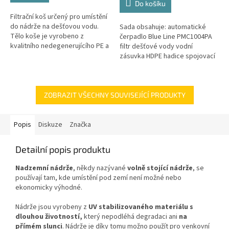
Do košíku
5
Filtrační koš určený pro umístění
hvězdiček.
do nádrže na dešťovou vodu.
Sada obsahuje: automatické
Tělo koše je vyrobeno z
čerpadlo Blue Line PMC1004PA
kvalitního nedegenerujícího PE a
filtr dešťové vody vodní
všechny kovové části jsou z
zásuvka HDPE hadice spojovací
nerezové oceli! Koš Vám tak...
materiál
ZOBRAZIT VŠECHNY SOUVISEJÍCÍ PRODUKTY
Popis
Diskuze
Značka
Detailní popis produktu
Nadzemní nádrže
, někdy nazývané
volně stojící nádrže
, se
používají tam, kde umístění pod zemí není možné nebo
ekonomicky výhodné.
Nádrže jsou vyrobeny z
UV stabilizovaného materiálu
s
dlouhou životností,
který nepodléhá degradaci ani
na
přímém slunci
. Nádrže je díky tomu možno použít pro venkovní