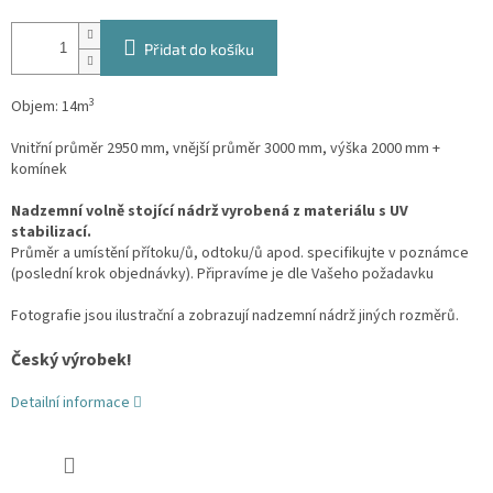
Přidat do košíku
3
Objem: 14m
Vnitřní průměr 2950 mm, vnější průměr 3000 mm, výška 2000 mm +
komínek
Nadzemní volně stojící nádrž vyrobená z materiálu s UV
stabilizací.
Průměr a umístění přítoku/ů, odtoku/ů apod. specifikujte v poznámce
(poslední krok objednávky). Připravíme je dle Vašeho požadavku
Fotografie jsou ilustrační a zobrazují nadzemní nádrž jiných rozměrů.
Český výrobek!
Detailní informace