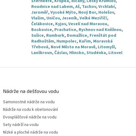
Šternberk
,
Krupka
,
Říčany
,
Český Krumlov
,
Roudnice nad Labem
,
Aš
,
Tachov
,
Vrchlabí
,
Jaroměř
,
Vysoké Mýto
,
Nový Bor
,
Holešov
,
Vlašim
,
Uničov
,
Jeseník
,
Velké Meziříčí
,
Čelákovice
,
Kyjov
,
Veselí nad Moravou
,
Boskovice
,
Prachatice
,
Rychnov nad Kněžnou
,
Sušice
,
Rumburk
,
Domažlice
,
Frenštát pod
Radhoštěm
,
Humpolec
,
Kuřim
,
Moravská
Třebová
,
Nové Město na Moravě
,
Litomyšl
,
Lanškroun
,
Čáslav
,
Hlinsko
,
Studénka
,
Litovel
Z
á
p
a
Nádrže na dešťovou vodu
t
Samonostné nádrže na vodu
í
Nádrže na vodu k obetonování
Dvouplášťové nádrže na vodu
Sety nádrží na vodu
Nízké a ploché nádrže na vodu