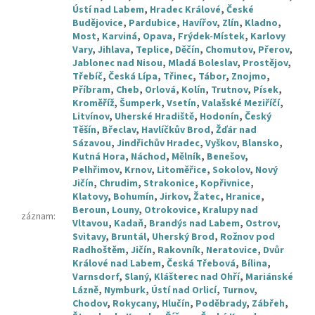
Ústí nad Labem
,
Hradec Králové
,
České
Budějovice
,
Pardubice
,
Havířov
,
Zlín
,
Kladno
,
Most
,
Karviná
,
Opava
,
Frýdek-Místek
,
Karlovy
Vary
,
Jihlava
,
Teplice
,
Děčín
,
Chomutov
,
Přerov
,
Jablonec nad Nisou
,
Mladá Boleslav
,
Prostějov
,
Třebíč
,
Česká Lípa
,
Třinec
,
Tábor
,
Znojmo
,
Příbram
,
Cheb
,
Orlová
,
Kolín
,
Trutnov
,
Písek
,
Kroměříž
,
Šumperk
,
Vsetín
,
Valašské Meziříčí
,
Litvínov
,
Uherské Hradiště
,
Hodonín
,
Český
Těšín
,
Břeclav
,
Havlíčkův Brod
,
Žďár nad
Sázavou
,
Jindřichův Hradec
,
Vyškov
,
Blansko
,
Kutná Hora
,
Náchod
,
Mělník
,
Benešov
,
Pelhřimov
,
Krnov
,
Litoměřice
,
Sokolov
,
Nový
Jičín
,
Chrudim
,
Strakonice
,
Kopřivnice
,
Klatovy
,
Bohumín
,
Jirkov
,
Žatec
,
Hranice
,
Beroun
,
Louny
,
Otrokovice
,
Kralupy nad
záznam
:
Vltavou
,
Kadaň
,
Brandýs nad Labem
,
Ostrov
,
Svitavy
,
Bruntál
,
Uherský Brod
,
Rožnov pod
Radhoštěm
,
Jičín
,
Rakovník
,
Neratovice
,
Dvůr
Králové nad Labem
,
Česká Třebová
,
Bílina
,
Varnsdorf
,
Slaný
,
Klášterec nad Ohří
,
Mariánské
Lázně
,
Nymburk
,
Ústí nad Orlicí
,
Turnov
,
Chodov
,
Rokycany
,
Hlučín
,
Poděbrady
,
Zábřeh
,