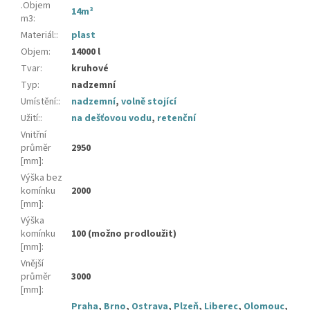
.Objem
14m³
m3
:
Materiál:
:
plast
Objem
:
14000 l
Tvar
:
kruhové
Typ
:
nadzemní
Umístění:
:
nadzemní
,
volně stojící
Užití:
:
na dešťovou vodu
,
retenční
Vnitřní
průměr
2950
[mm]
:
Výška bez
komínku
2000
[mm]
:
Výška
komínku
100 (možno prodloužit)
[mm]
:
Vnější
průměr
3000
[mm]
:
Praha
,
Brno
,
Ostrava
,
Plzeň
,
Liberec
,
Olomouc
,