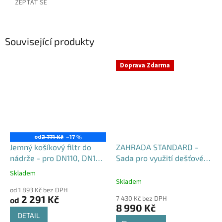
ZEPTAT SE
Související produkty
Doprava Zdarma
od
2 771 Kč
–17 %
Jemný košíkový filtr do
ZAHRADA STANDARD -
nádrže - pro DN110, DN125
Sada pro využití dešťové
i DN160
vody
Skladem
Průměrné
Skladem
hodnocení
od 1 893 Kč bez DPH
produktu
2 291 Kč
7 430 Kč bez DPH
od
je
8 990 Kč
4,6
DETAIL
z