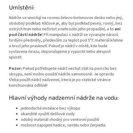
Umístění:
Nádrže se umisťují na rovnou železo-betonovou desku nebo jiný,
obdobný podklad. Klíčové je, aby byl podklad pevný, rovný, bez
ostrých hran nebo nečistot a nehrozilo jeho propadání, a to
ani
pod částí nádrže
! Při manipulaci s nádrží se vyvarujte nárazů
tvrdými předměty, především za teplot pod 5°C materiál křehne
a hrozí jeho prasknutí. Pokud je nádrž v místě, kde bude
vystavena mrazu, doporučujeme ji vypustit nebo alespoň
upustit.
Pozor:
Pokud potřebujete nádrž nechat stát na povrchu bez
obsypu, není možno použití nádrže samonosné. Je opravdu
třeba použít nádrž nadzemní, která je po statické stránce
konstruována odlišně!
Hlavní výhody nadzemní nádrže na vodu:
jednoduchá instalace bez výkopu
okamžité využití dešťové vody
odolný materiál vhodný pro venkovní použití
možnost napojení hadice, ventilu nebo čerpadla