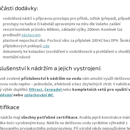
části dodávky:
vodotěsná nádrž s přípravou prostupu pro přítok, odtok (přepad), případ
prostupy na hadice či kabeláž upravenými na míru dle Vašeho zadání
revizní komínek průměru 600mm, základní výšky 200mm. Komínek lze
prodloužit
nástavcem
plastové nepochozí víko. Pochozí víko za příplatek 200 Kč bez DPH. Širok
příplatkových poklopů
zde
dokumenty ke kolaudaci (osvědčení o vodotěsnosti a prohlášení o shodě)
montážní návod
slušenství k nádržím a jejich vystrojení:
vně zvolené
příslušenství k nádržím na vodu
vám umožní využít dešťovo
kovou vodu naplno – jednoduše, efektivně a bez zbytečných ztrát. V nabídce
ký výběr doplňků
filtraci
,
čerpadel
nebo
kompletních setů
pro využití 
alévání
nebo
splachování WC
.
tifikace
 nádrže mají
všechny potřebné certifikace.
Kvalitu jejich konstrukce m
lika tisíci vyrobenými kusy. Nádrže na dešťovou vodu vyrábíme výhradně z
ifikovaného prvojakostního polypropylenu. Při výrobě nikdy nepoužíváme t