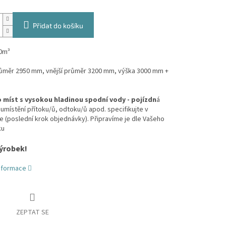
Přidat do košíku
0m³
průměr 2950 mm, vnější průměr 3200 mm, výška 3000 mm +
 míst s vysokou hladinou spodní vody - pojízdn
á
umístění přítoku/ů, odtoku/ů apod. specifikujte v
(poslední krok objednávky). Připravíme je dle Vašeho
ku
ýrobek!
informace
ZEPTAT SE