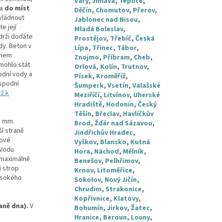
Vary
,
Jihlava
,
Teplice
,
na
do míst
Děčín
,
Chomutov
,
Přerov
,
zvládnout
Jablonec nad Nisou
,
e její
Mladá Boleslav
,
ádrži dodáte
Prostějov
,
Třebíč
,
Česká
dy. Beton v
Lípa
,
Třinec
,
Tábor
,
onem
Znojmo
,
Příbram
,
Cheb
,
 mohlo stát
Orlová
,
Kolín
,
Trutnov
,
odní vody a
Písek
,
Kroměříž
,
 spodní
Šumperk
,
Vsetín
,
Valašské
ž k
Meziříčí
,
Litvínov
,
Uherské
Hradiště
,
Hodonín
,
Český
Těšín
,
Břeclav
,
Havlíčkův
8 mm.
Brod
,
Žďár nad Sázavou
,
ší straně
Jindřichův Hradec
,
kové
Vyškov
,
Blansko
,
Kutná
 Vodu
Hora
,
Náchod
,
Mělník
,
 maximálně
Benešov
,
Pelhřimov
,
i strop
Krnov
,
Litoměřice
,
vysokého
Sokolov
,
Nový Jičín
,
Chrudim
,
Strakonice
,
Kopřivnice
,
Klatovy
,
aně dna).
V
Bohumín
,
Jirkov
,
Žatec
,
Hranice
,
Beroun
,
Louny
,