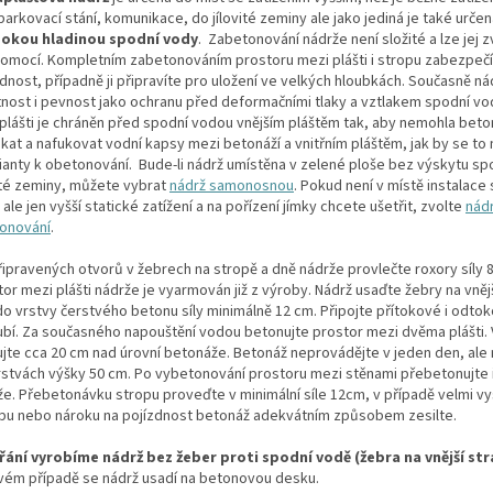
arkovací stání, komunikace, do jílovité zeminy ale jako jediná je také urče
sokou hladinou spodní vody
.
Zabetonování nádrže není složité a lze jej 
omocí. Kompletním zabetonováním prostoru mezi plášti i stropu zabezpečít
dnost, případně ji připravíte pro uložení ve velkých hloubkách. Současně n
nost i pevnost jako ochranu před deformačními tlaky a vztlakem spodní vo
plášti je chráněn před spodní vodou vnějším pláštěm tak, aby nemohla bet
kat a nafukovat vodní kapsy mezi betonáží a vnitřním pláštěm, jak by se to
rianty k obetonování. Bude-li nádrž umístěna v zelené ploše bez výskytu sp
vité zeminy, můžete vybrat
nádrž samonosnou
. Pokud není v místě instalace
ale jen vyšší statické zatížení a na pořízení jímky chcete ušetřit, zvolte
nádr
onování
.
řipravených otvorů v žebrech na stropě a dně nádrže provlečte roxory síly 
or mezi plášti nádrže je vyarmován již z výroby. Nádrž usaďte žebry na vněj
do vrstvy čerstvého betonu síly minimálně 12 cm. Připojte přítokové i odto
ubí. Za současného napouštění vodou betonujte prostor mezi dvěma plášti.
ujte cca 20 cm nad úrovní betonáže. Betonáž neprovádějte v jeden den, ale
rstvách výšky 50 cm. Po vybetonování prostoru mezi stěnami přebetonujte 
že. Přebetonávku stropu proveďte v minimální síle 12cm, v případě velmi 
pu nebo nároku na pojízdnost betonáž adekvátním způsobem zesilte.
řání vyrobíme nádrž bez žeber proti spodní vodě (žebra na vnější str
vém případě se nádrž usadí na betonovou desku.