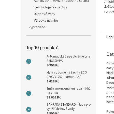
hvězdi
Kanalizační - revizní - odběrná šachta
umístě
dešťov
Technologické šachty
vyrobe
Úkapové vany
nedege
Výrobky na míru
kovové
oceli! 
vyprodáno
Popi
Top 10 produktů
Det
Automatické čerpadlo Blue Line
PMC1004PA
Dvou
4 990 Kč
nazý
Malá vodoměrná šachta ECO
hlad
D400/V1200 - samonosná
záto
6 038 Kč
Dvou
vody.
8m3 samonosná kruhová nádrž
pou
na vodu
bedn
32 658 Kč
hoto
ZAHRADA STANDARD - Sada pro
využití dešťové vody
Poku
8 990 Kč