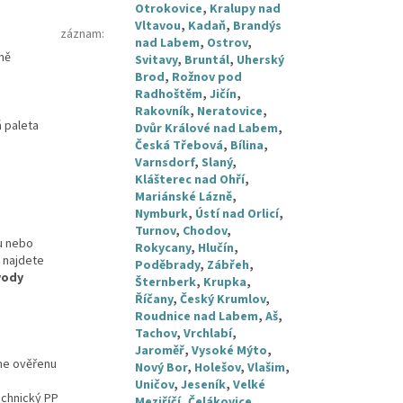
Otrokovice
,
Kralupy nad
Vltavou
,
Kadaň
,
Brandýs
záznam
:
nad Labem
,
Ostrov
,
ně
Svitavy
,
Bruntál
,
Uherský
Brod
,
Rožnov pod
Radhoštěm
,
Jičín
,
Rakovník
,
Neratovice
,
á paleta
Dvůr Králové nad Labem
,
Česká Třebová
,
Bílina
,
Varnsdorf
,
Slaný
,
Klášterec nad Ohří
,
Mariánské Lázně
,
Nymburk
,
Ústí nad Orlicí
,
Turnov
,
Chodov
,
u nebo
Rokycany
,
Hlučín
,
 najdete
Poděbrady
,
Zábřeh
,
vody
Šternberk
,
Krupka
,
Říčany
,
Český Krumlov
,
Roudnice nad Labem
,
Aš
,
Tachov
,
Vrchlabí
,
Jaroměř
,
Vysoké Mýto
,
áme ověřenu
Nový Bor
,
Holešov
,
Vlašim
,
Uničov
,
Jeseník
,
Velké
echnický PP
Meziříčí
,
Čelákovice
,