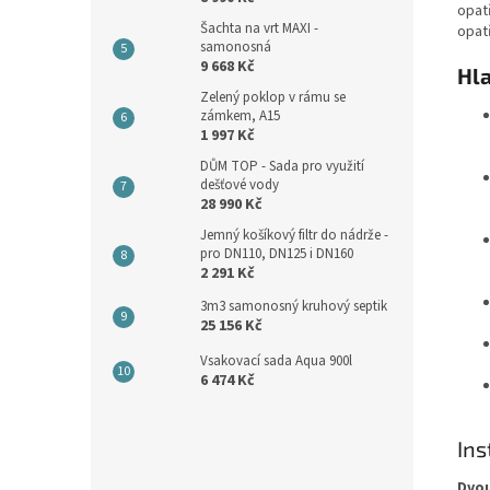
opatř
Šachta na vrt MAXI -
opat
samonosná
9 668 Kč
Hl
Zelený poklop v rámu se
zámkem, A15
1 997 Kč
DŮM TOP - Sada pro využití
dešťové vody
28 990 Kč
Jemný košíkový filtr do nádrže -
pro DN110, DN125 i DN160
2 291 Kč
3m3 samonosný kruhový septik
25 156 Kč
Vsakovací sada Aqua 900l
6 474 Kč
Ins
Dvou