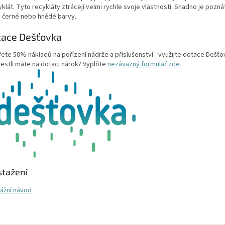
yklát. Tyto recykláty ztrácejí velmi rychle svoje vlastnosti. Snadno je pozn
ch černé nebo hnědé barvy.
tace Dešťovka
řete 50% nákladů na pořízení nádrže a příslušenství - využijte dotace Dešťo
jestli máte na dotaci nárok? Vyplňte
nezávazný formulář zde.
stažení
ážní návod