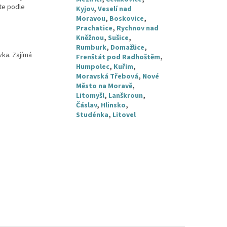
áte podle
Kyjov
,
Veselí nad
Moravou
,
Boskovice
,
Prachatice
,
Rychnov nad
Kněžnou
,
Sušice
,
Rumburk
,
Domažlice
,
vka. Zajímá
Frenštát pod Radhoštěm
,
Humpolec
,
Kuřim
,
Moravská Třebová
,
Nové
Město na Moravě
,
Litomyšl
,
Lanškroun
,
Čáslav
,
Hlinsko
,
Studénka
,
Litovel