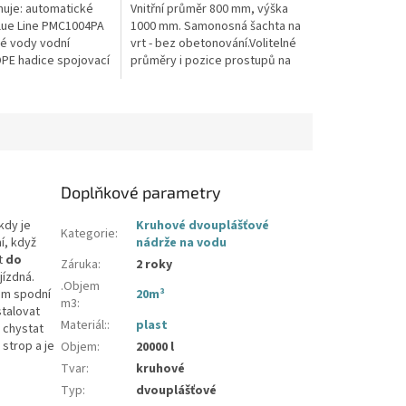
hvězdiček.
uje: automatické
Vnitřní průměr 800 mm, výška
lue Line PMC1004PA
1000 mm. Samonosná šachta na
vé vody vodní
vrt - bez obetonování.Volitelné
PE hadice spojovací
průměry i pozice prostupů na
pažení vrtu, hadice i elektřinu -
požadované průměry...
Doplňkové parametry
kdy je
Kruhové dvouplášťové
Kategorie
:
í, když
nádrže na vodu
t
do
Záruka
:
2 roky
jízdná.
.Objem
tem spodní
20m³
m3
:
stalovat
Materiál:
:
plast
 chystat
strop a je
Objem
:
20000 l
Tvar
:
kruhové
Typ
:
dvouplášťové