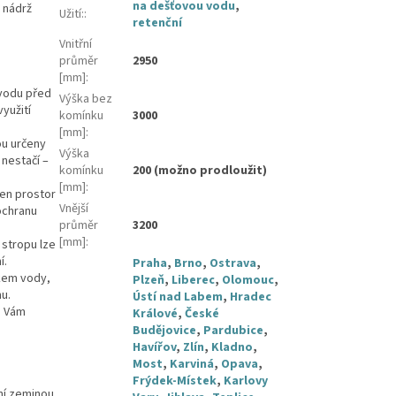
na dešťovou vodu
,
 nádrž
Užití:
:
retenční
Vnitřní
průměr
2950
[mm]
:
 vodu před
Výška bez
yužití
komínku
3000
[mm]
:
ou určeny
Výška
nestačí –
komínku
200 (možno prodloužit)
[mm]
:
ven prostor
Vnější
ochranu
průměr
3200
[mm]
:
stropu lze
í.
Praha
,
Brno
,
Ostrava
,
ikem vody,
Plzeň
,
Liberec
,
Olomouc
,
u.
Ústí nad Labem
,
Hradec
u Vám
Králové
,
České
Budějovice
,
Pardubice
,
Havířov
,
Zlín
,
Kladno
,
Most
,
Karviná
,
Opava
,
Frýdek-Místek
,
Karlovy
ní zeminou,