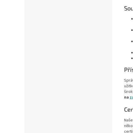
Sou
Pří
Sprá
užit
širo
na
z
Cer
Naše
něko
cert