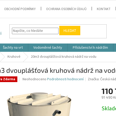
OBCHODNÍ PODMÍNKY
OCHRANA OSOBNÍCH ÚDAJŮ
KONTAKT
HLEDAT
Šachty na vrt
Vodoměrné šachty
Příslušenství k nádržím
Kruhové
20m3 dvouplášťová kruhová nádrž na vodu
3 dvouplášťová kruhová nádrž na vod
Průměrné
Neohodnoceno
Podrobnosti hodnocení
Značka:
Česká nád
va Zdarma
hodnocení
produktu
110
je
91 490 K
0,0
z
Měrná
Skla
5
cena:
hvězdiček.