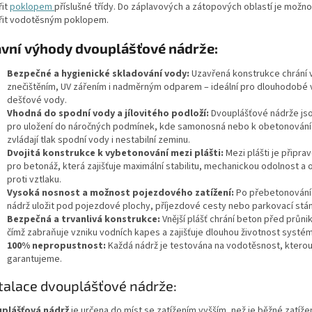
it
poklopem
příslušné třídy. Do záplavových a zátopových oblastí je možno
řit vodotěsným poklopem.
avní výhody dvouplášťové nádrže:
Bezpečné a hygienické skladování vody:
Uzavřená konstrukce chrání
znečištěním, UV zářením i nadměrným odparem – ideální pro dlouhodobé v
dešťové vody.
Vhodná do spodní vody a jílovitého podloží:
Dvouplášťové nádrže js
pro uložení do náročných podmínek, kde samonosná nebo k obetonování 
zvládají tlak spodní vody i nestabilní zeminu.
Dvojitá konstrukce k vybetonování mezi plášti:
Mezi plášti je připra
pro betonáž, která zajišťuje maximální stabilitu, mechanickou odolnost a 
proti vztlaku.
Vysoká nosnost a možnost pojezdového zatížení:
Po přebetonování 
nádrž uložit pod pojezdové plochy, příjezdové cesty nebo parkovací stán
Bezpečná a trvanlivá konstrukce:
Vnější plášť chrání beton před průn
čímž zabraňuje vzniku vodních kapes a zajišťuje dlouhou životnost systém
100% nepropustnost:
Každá nádrž je testována na vodotěsnost, ktero
garantujeme.
talace dvouplášťové nádrže:
plášťová nádrž
je určena do míst se zatížením vyšším, než je běžné zatíže