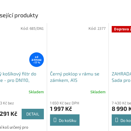
sející produkty
Kód:
685/DN1
Kód:
2377
Doprava 
od
2 771 Kč
–17 %
 košíkový filtr do
Černý poklop v rámu se
ZAHRADA
e - pro DN110,
zámkem, A15
Sada pro 
5 i DN160
vody
Skladem
Skladem
rné
Průměrné
cení
hodnocení
93 Kč bez
1 650 Kč bez DPH
7 430 Kč b
ktu
produktu
1 997 Kč
8 990 
je
291 Kč
DETAIL
4,5
z
Do košíku
Do ko
5
ní koš určený pro