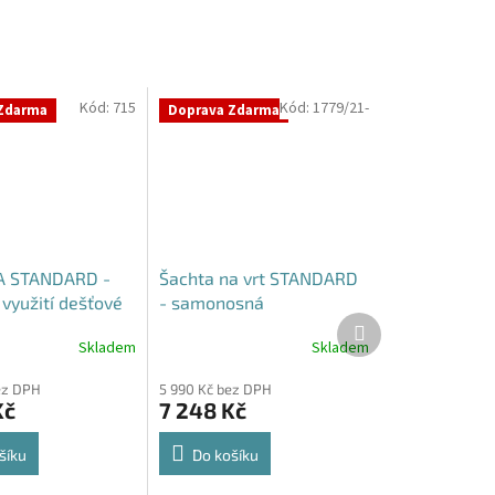
Kód:
715
Kód:
1779/21-
Zdarma
Doprava Zdarma
 STANDARD -
Šachta na vrt STANDARD
využití dešťové
- samonosná
Další
produkt
Skladem
Skladem
Průměrné
hodnocení
ez DPH
5 990 Kč bez DPH
produktu
Kč
7 248 Kč
je
4,3
z
šíku
Do košíku
5