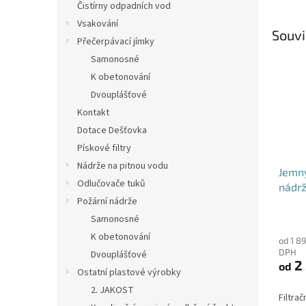
Čistírny odpadních vod
Vsakování
Souvi
Přečerpávací jímky
Samonosné
K obetonování
Dvouplášťové
Kontakt
Dotace Dešťovka
Pískové filtry
Nádrže na pitnou vodu
Jemný
Odlučovače tuků
nádrž
Požární nádrže
DN12
Průmě
Samonosné
hodno
K obetonování
od 1 8
produ
DPH
Dvouplášťové
je
2 
od
4,6
Ostatní plastové výrobky
z
2. JAKOST
5
Filtrač