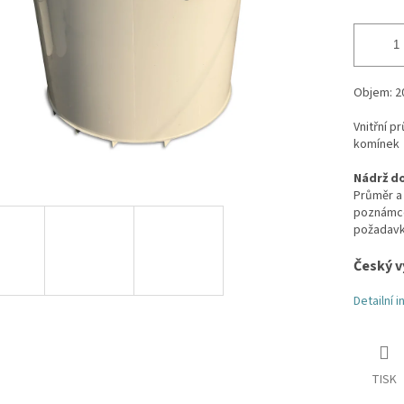
Objem: 2
Vnitřní 
komínek
Nádrž do
Průměr a 
poznámce 
požadav
Český v
Detailní 
TISK