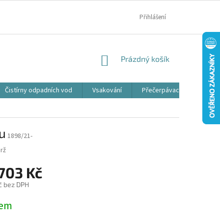
MOJE OBJEDNÁVKA
Přihlášení
NÁKUPNÍ
Prázdný košík
KOŠÍK
Čistírny odpadních vod
Vsakování
Přečerpávací jímky
u
1898/21-
rž
 703 Kč
č bez DPH
dem