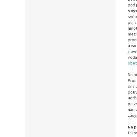
pod p
s vy
svép
pojíz
hmot
mezi
proni
u va
jílo
voda 
obet
Do p
Prost
dna 
potr
udrž
po v
nádr
zásy
Na p
tako