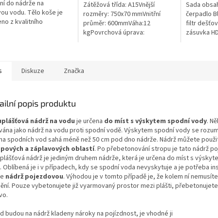
ček.
hvězdiček.
ní do nádrže na
Zátěžová třída: A15Vnější
Sada obsah
ou vodu. Tělo koše je
rozměry: 750x70 mmVnitřní
čerpadlo B
no z kvalitního
průměr: 600mmVáha:12
filtr dešťo
nerujícího PE a všechny
kgPovrchová úprava:
zásuvka HD
 části jsou z nerezové
protiskluzBarva: černá / černo-
materiál
Koš Vám tak...
šedáMateriál: PEPoklop je
vybaven 2 šrouby pro...
s
Diskuze
Značka
ailní popis produktu
plášťová nádrž na vodu
je určena
do míst s výskytem spodní vody
. Ně
vána jako nádrž na vodu proti spodní vodě. Výskytem spodní vody se rozum
ina spodních vod sahá méně než 50 cm pod dno nádrže. Nádrž můžete použi
pových a záplavových oblastí
. Po přebetonování stropu je tato nádrž po
plášťová nádrž je jediným druhem nádrže, která je určena do míst s výsky
 Oblíbená je i v případech, kdy se spodní voda nevyskytuje a je potřeba in
ze
nádrž pojezdovou
. Výhodou je v tomto případě je, že kolem ní nemusíte
ění. Pouze vybetonujete již vyarmovaný prostor mezi plášti, přebetonujete 
vo.
d budou na nádrž kladeny nároky na pojízdnost, je vhodné ji