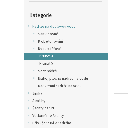
p
a
Přeskočit
n
Kategorie
kategorie
e
l
Nádrže na dešťovou vodu
Samonosné
K obetonování
Dvouplášťové
Kruhové
Hranaté
Sety nádrží
Nízké, ploché nádrže na vodu
Nadzemní nádrže na vodu
Jímky
Septiky
Šachty na vrt
Vodoměrné šachty
Příslušenství k nádržím