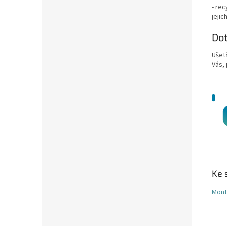
- rec
jeji
Do
Ušet
Vás, 
Ke 
Mont