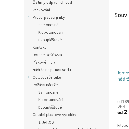
Čistírny odpadních vod
Vsakování
Souvi
Přečerpávací jímky
Samonosné
K obetonování
Dvouplášťové
Kontakt
Dotace Dešťovka
Pískové filtry
Nádrže na pitnou vodu
Jemný
Odlučovače tuků
nádrž
Požární nádrže
DN12
Průmě
Samonosné
hodno
K obetonování
od 1 8
produ
DPH
Dvouplášťové
je
2 
od
4,6
Ostatní plastové výrobky
z
2. JAKOST
5
Filtrač