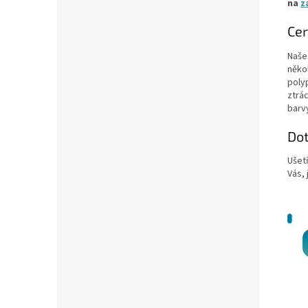
na
z
Cer
Naše 
něko
poly
ztrác
barv
Do
Ušet
Vás, 