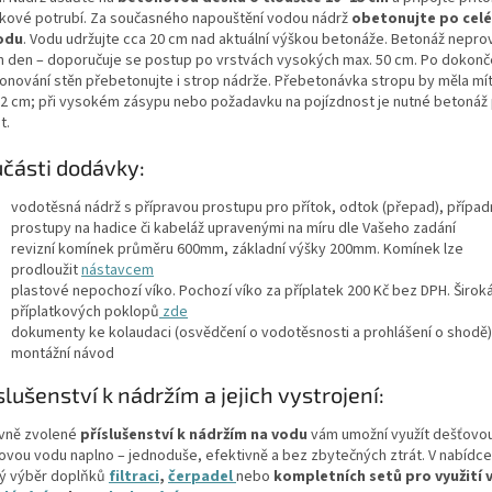
kové potrubí. Za současného napouštění vodou nádrž
obetonujte po cel
odu
. Vodu udržujte cca 20 cm nad aktuální výškou betonáže. Betonáž nepro
n den – doporučuje se postup po vrstvách vysokých max. 50 cm. Po dokonč
onování stěn přebetonujte i strop nádrže. Přebetonávka stropu by měla mít
 12 cm; při vysokém zásypu nebo požadavku na pojízdnost je nutné betonáž
t.
části dodávky:
vodotěsná nádrž s přípravou prostupu pro přítok, odtok (přepad), případ
prostupy na hadice či kabeláž upravenými na míru dle Vašeho zadání
revizní komínek průměru 600mm, základní výšky 200mm. Komínek lze
prodloužit
nástavcem
plastové nepochozí víko. Pochozí víko za příplatek 200 Kč bez DPH. Širok
příplatkových poklopů
zde
dokumenty ke kolaudaci (osvědčení o vodotěsnosti a prohlášení o shodě)
montážní návod
slušenství k nádržím a jejich vystrojení:
vně zvolené
příslušenství k nádržím na vodu
vám umožní využít dešťovo
kovou vodu naplno – jednoduše, efektivně a bez zbytečných ztrát. V nabídce
ký výběr doplňků
filtraci
,
čerpadel
nebo
kompletních setů
pro využití 