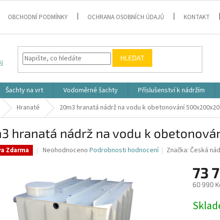
OBCHODNÍ PODMÍNKY
OCHRANA OSOBNÍCH ÚDAJŮ
KONTAKT
HLEDAT
Šachty na vrt
Vodoměrné šachty
Příslušenství k nádržím
Hranaté
20m3 hranatá nádrž na vodu k obetonování 500x200x20
3 hranatá nádrž na vodu k obetonov
Průměrné
Neohodnoceno
Podrobnosti hodnocení
Značka:
Česká nád
va Zdarma
hodnocení
produktu
73 
je
60 990 K
0,0
z
Měrná
Skla
5
cena:
hvězdiček.