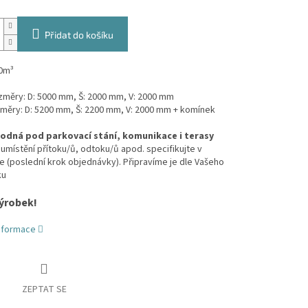
Přidat do košíku
0m³
ozměry: D: 5000 mm, Š: 2000 mm, V: 2000 mm
změry: D: 5200 mm, Š: 2200 mm, V: 2000 mm + komínek
odná pod parkovací stání, komunikace i terasy
umístění přítoku/ů, odtoku/ů apod. specifikujte v
(poslední krok objednávky). Připravíme je dle Vašeho
ku
ýrobek!
informace
ZEPTAT SE