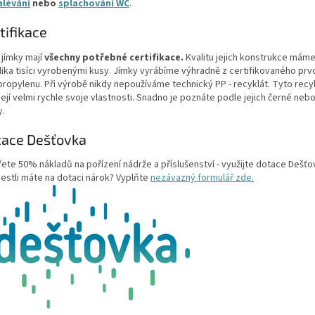
alévání
nebo
splachování WC
.
tifikace
jímky mají
všechny potřebné certifikace.
Kvalitu jejich konstrukce mám
lika tisíci vyrobenými kusy. Jímky vyrábíme výhradně z certifikovaného prv
propylenu. Při výrobě nikdy nepoužíváme technický PP - recyklát. Tyto recy
ejí velmi rychle svoje vlastnosti. Snadno je poznáte podle jejich černé neb
y.
tace Dešťovka
řete 50% nákladů na pořízení nádrže a příslušenství - využijte dotace Dešťo
jestli máte na dotaci nárok? Vyplňte
nezávazný formulář zde.