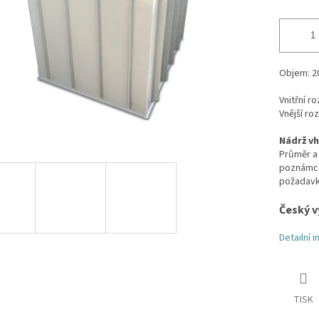
Objem: 2
V
nitřní r
Vnější ro
Nádrž vh
Průměr a 
poznámce 
požadav
Český v
Detailní 
TISK