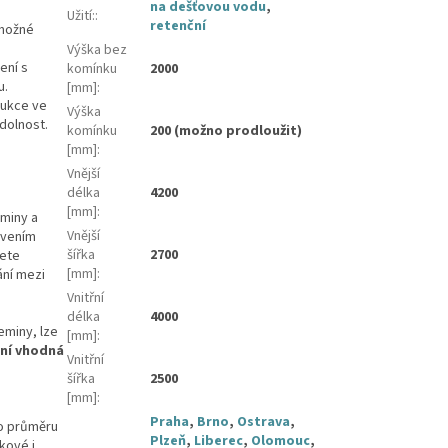
na dešťovou vodu
,
Užití:
:
retenční
 možné
Výška bez
ení s
komínku
2000
u.
[mm]
:
rukce ve
Výška
dolnost.
komínku
200 (možno prodloužit)
[mm]
:
Vnější
délka
4200
[mm]
:
eminy a
Vnější
ovením
šířka
2700
žete
[mm]
:
ání mezi
Vnitřní
délka
4000
eminy, lze
[mm]
:
ní vhodná
Vnitřní
šířka
2500
[mm]
:
Praha
,
Brno
,
Ostrava
,
 o průměru
Plzeň
,
Liberec
,
Olomouc
,
okové i