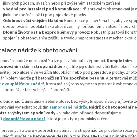
jílovitých půdách, svazích nebo při zvýšeném statickém zatížení
Vhodná pro instalaci pod komunikace:
Při správném obetonování je
jímku bezpečně uložit i pod pojezdové plochy.
Odolnost vůči vnějším tlakům:
Konstrukce je navržena tak, aby ve spoj
obetonováním odolala tlaku okolní zeminy i případnému zatížení z povrch
Dlouhá životnost a bezproblémový provoz:
Robustní plastová konst
spojení s obetonováním zajišťuje trvalou nepropustnost a mechanickou o
talace nádrže k obetonování:
onování nádrže není složité a lze jej zvládnout svépomocí.
Kompletním
onováním stěn i stropu nádrže
zajistíte její odolnost vůči tlaku okolní z
ravíte ji pro uložení ve větších hloubkách nebo pod pojezdové plochy. Zhot
vání kolem nádrže při betonáži
snížíte spotřebu betonu
. Alternativně mů
t
dvouplášťovou nádrž
, která má z výroby vymezen prostor k vybetonov
i – betonáž je tak rychlejší a úspornější.
d bude nádrž umístěna v zelené ploše, bez výskytu spodní vody a jílovité z
onování vynechat použitím
samonosné nádrže
.
Nádrž k obetonování ne
íst s výskytem spodní vody
– v takovém případě doporučujeme
ít
dvouplášťovou nádrž
, která je pro tyto podmínky určena.
řipravených otvorů v žebrech na stěnách a stropě nádrže provlečte roxory
. Nádrž usaďte na
betonovou desku o tloušťce 10–15 cm
a připojte přít