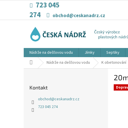
Přejít
723 045
na
274
obsah
obchod@ceskanadrz.cz
Nádrže na dešťovou vodu
Jímky
Septiky
Domů
Nádrže na dešťovou vodu
K obetonování
P
20m
o
s
Kontakt
Dopra
t
r
obchod
@
ceskanadrz.cz
a
723 045 274
n
n
í