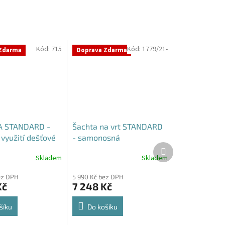
Kód:
715
Kód:
1779/21-
Zdarma
Doprava Zdarma
 STANDARD -
Šachta na vrt STANDARD
využití dešťové
- samonosná
Další
produkt
Skladem
Skladem
Průměrné
hodnocení
ez DPH
5 990 Kč bez DPH
produktu
Kč
7 248 Kč
je
4,3
z
šíku
Do košíku
5