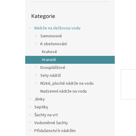
p
a
Přeskočit
n
Kategorie
kategorie
e
l
Nádrže na dešťovou vodu
Samonosné
K obetonování
Kruhové
Hranaté
Dvouplášťové
Sety nádrží
Nízké, ploché nádrže na vodu
Nadzemní nádrže na vodu
Jímky
Septiky
Šachty na vrt
Vodoměrné šachty
Příslušenství k nádržím