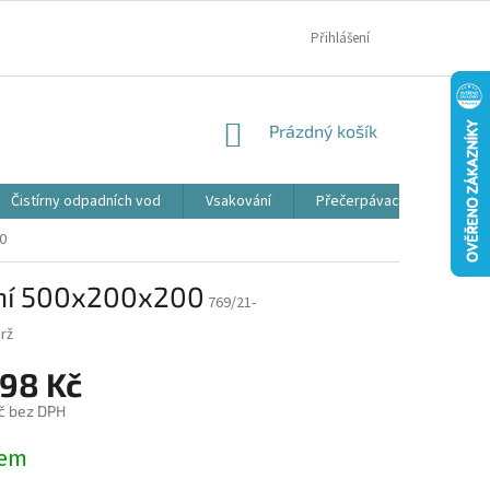
MOJE OBJEDNÁVKA
Přihlášení
NÁKUPNÍ
Prázdný košík
KOŠÍK
Čistírny odpadních vod
Vsakování
Přečerpávací jímky
0
ání 500x200x200
769/21-
rž
798 Kč
č bez DPH
dem