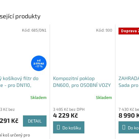
sející produkty
Kód:
685/DN1
Kód:
930
Doprava 
od
2 771 Kč
–17 %
 košíkový filtr do
Kompozitní poklop
ZAHRADA
e - pro DN110,
DN600, pro OSOBNÍ VOZY
Sada pro 
5 i DN160
B125
vody
Skladem
Skladem
rné
cení
93 Kč bez
3 495 Kč bez DPH
7 430 Kč b
ktu
4 229 Kč
8 990 
291 Kč
DETAIL
Do košíku
Do ko
ní koš určený pro