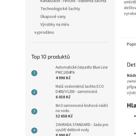
hvězdi
Kanalizační - revizní - odběrná šachta
umístě
dešťov
Technologické šachty
vyrobe
Úkapové vany
nedege
Výrobky na míru
kovové
oceli! 
vyprodáno
Popi
Top 10 produktů
Det
Automatické čerpadlo Blue Line
PMC1004PA
Nádr
4 990 Kč
zemi
Malá vodoměrná šachta ECO
příp
D400/V1200 - samonosná
výsk
6 038 Kč
Hla
8m3 samonosná kruhová nádrž
na vodu
32 658 Kč
ZAHRADA STANDARD - Sada pro
využití dešťové vody
8 990 Kč