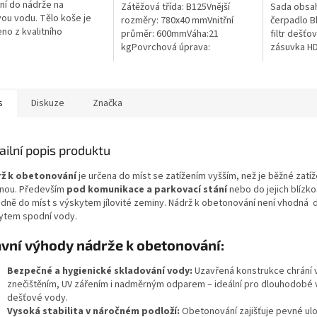
ček.
ní do nádrže na
Zátěžová třída: B125Vnější
Sada obsah
ou vodu. Tělo koše je
rozměry: 780x40 mmVnitřní
čerpadlo B
no z kvalitního
průměr: 600mmVáha:21
filtr dešťo
nerujícího PE a všechny
kgPovrchová úprava:
zásuvka HD
 části jsou z nerezové
protiskluzBarva: černáPoklop je
materiál
Koš Vám tak...
vybaven 2 nerezovými šrouby.
s
Diskuze
Značka
ailní popis produktu
ž k obetonování
je určena do míst se zatížením vyšším, než je běžné zatíž
nou. Především
pod komunikace a parkovací stání
nebo do jejich blízko
adně do míst s výskytem jílovité zeminy. Nádrž k obetonování není vhodná d
ytem spodní vody.
vní výhody nádrže k obetonování:
Bezpečné a hygienické skladování vody:
Uzavřená konstrukce chrání
znečištěním, UV zářením i nadměrným odparem – ideální pro dlouhodobé v
dešťové vody.
Vysoká stabilita v náročném podloží:
Obetonování zajišťuje pevné ulož