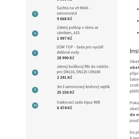
Šachta na vrt MAXI -
samonosná
9 668 Kč
Zelený poklop v rámu se
zámkem, A15
1 997 Kč
DŮM TOP - Sada pro využití
Ins
dešťové vody
28 990 Kč
Obet
Jemný košíkový filtr do nádrže -
obet
pro DN110, DN125 i DN160
přip
2 291 Kč
šalo
zvoli
3m3 samonosný kruhový septik
plášt
25 156 Kč
Vsakovací sada Aqua 900l
Poku
6 474 Kč
obet
do m
použ
Do p
8 mm