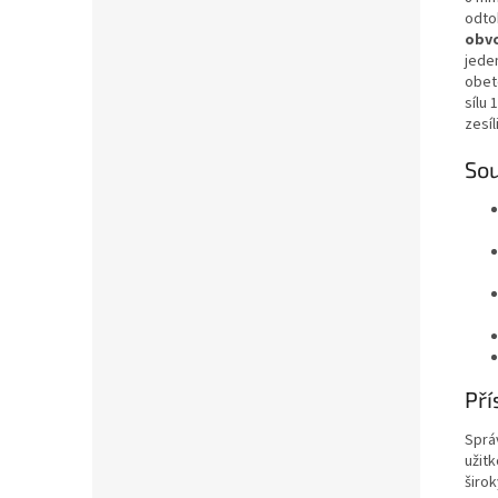
odto
obv
jede
obet
sílu
zesíli
Sou
Pří
Sprá
užit
širo