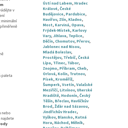
Ústí nad Labem
,
Hradec
ém
Králové
,
České
vádějte v
Budějovice
,
Pardubice
,
ení
Havířov
,
Zlín
,
Kladno
,
 minimální
Most
,
Karviná
,
Opava
,
 přiměřeně
Frýdek-Místek
,
Karlovy
Vary
,
Jihlava
,
Teplice
,
Děčín
,
Chomutov
,
Přerov
,
Jablonec nad Nisou
,
Mladá Boleslav
,
ně
Prostějov
,
Třebíč
,
Česká
Lípa
,
Třinec
,
Tábor
,
Znojmo
,
Příbram
,
Cheb
,
Orlová
,
Kolín
,
Trutnov
,
á paleta
Písek
,
Kroměříž
,
Šumperk
,
Vsetín
,
Valašské
Meziříčí
,
Litvínov
,
Uherské
Hradiště
,
Hodonín
,
Český
Těšín
,
Břeclav
,
Havlíčkův
Brod
,
Žďár nad Sázavou
,
Jindřichův Hradec
,
u nebo
Vyškov
,
Blansko
,
Kutná
 najdete
Hora
,
Náchod
,
Mělník
,
vody