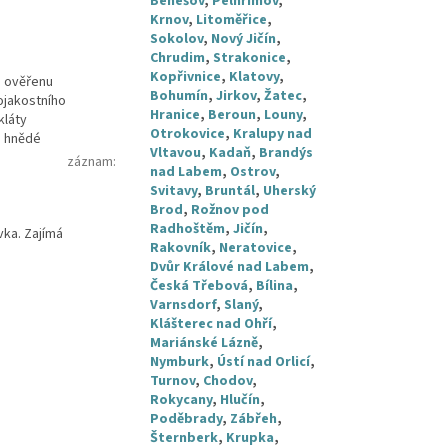
Benešov
,
Pelhřimov
,
Krnov
,
Litoměřice
,
Sokolov
,
Nový Jičín
,
Chrudim
,
Strakonice
,
Kopřivnice
,
Klatovy
,
e ověřenu
Bohumín
,
Jirkov
,
Žatec
,
ojakostního
Hranice
,
Beroun
,
Louny
,
kláty
Otrokovice
,
Kralupy nad
o hnědé
Vltavou
,
Kadaň
,
Brandýs
záznam
:
nad Labem
,
Ostrov
,
Svitavy
,
Bruntál
,
Uherský
Brod
,
Rožnov pod
Radhoštěm
,
Jičín
,
vka. Zajímá
Rakovník
,
Neratovice
,
Dvůr Králové nad Labem
,
Česká Třebová
,
Bílina
,
Varnsdorf
,
Slaný
,
Klášterec nad Ohří
,
Mariánské Lázně
,
Nymburk
,
Ústí nad Orlicí
,
Turnov
,
Chodov
,
Rokycany
,
Hlučín
,
Poděbrady
,
Zábřeh
,
Šternberk
,
Krupka
,