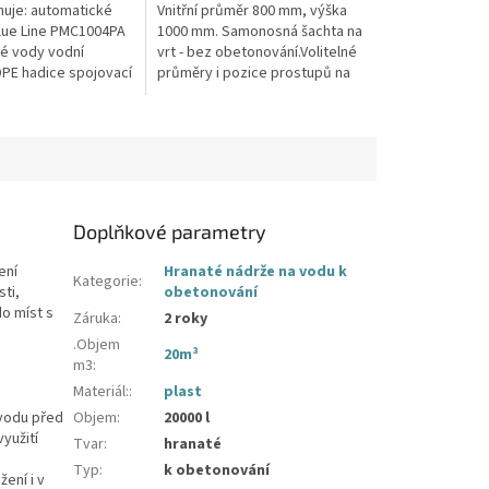
hvězdiček.
uje: automatické
Vnitřní průměr 800 mm, výška
lue Line PMC1004PA
1000 mm. Samonosná šachta na
vé vody vodní
vrt - bez obetonování.Volitelné
PE hadice spojovací
průměry i pozice prostupů na
pažení vrtu, hadice i elektřinu -
požadované průměry...
Doplňkové parametry
ení
Hranaté nádrže na vodu k
Kategorie
:
sti,
obetonování
o míst s
Záruka
:
2 roky
.Objem
20m³
m3
:
Materiál:
:
plast
 vodu před
Objem
:
20000 l
yužití
Tvar
:
hranaté
Typ
:
k obetonování
ení i v