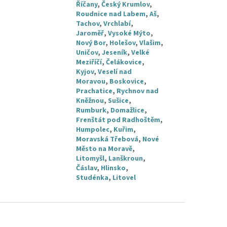
Říčany
,
Český Krumlov
,
Roudnice nad Labem
,
Aš
,
Tachov
,
Vrchlabí
,
Jaroměř
,
Vysoké Mýto
,
Nový Bor
,
Holešov
,
Vlašim
,
Uničov
,
Jeseník
,
Velké
Meziříčí
,
Čelákovice
,
Kyjov
,
Veselí nad
Moravou
,
Boskovice
,
Prachatice
,
Rychnov nad
Kněžnou
,
Sušice
,
Rumburk
,
Domažlice
,
Frenštát pod Radhoštěm
,
Humpolec
,
Kuřim
,
Moravská Třebová
,
Nové
Město na Moravě
,
Litomyšl
,
Lanškroun
,
Čáslav
,
Hlinsko
,
Studénka
,
Litovel