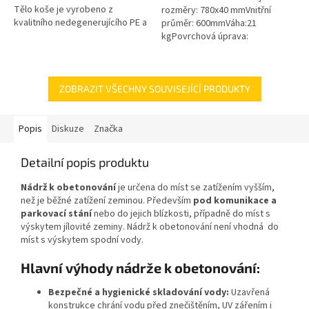
Tělo koše je vyrobeno z
rozměry: 780x40 mmVnitřní
kvalitního nedegenerujícího PE a
průměr: 600mmVáha:21
všechny kovové části jsou z
kgPovrchová úprava:
nerezové oceli! Koš Vám tak...
protiskluzBarva: černáPoklop je
vybaven 2 nerezovými šrouby.
ZOBRAZIT VŠECHNY SOUVISEJÍCÍ PRODUKTY
Popis
Diskuze
Značka
Detailní popis produktu
Nádrž k obetonování
je určena do míst se zatížením vyšším,
než je běžné zatížení zeminou. Především
pod komunikace a
parkovací stání
nebo do jejich blízkosti, případně do míst s
výskytem jílovité zeminy. Nádrž k obetonování není vhodná do
míst s výskytem spodní vody.
Hlavní výhody nádrže k obetonování:
Bezpečné a hygienické skladování vody:
Uzavřená
konstrukce chrání vodu před znečištěním, UV zářením i