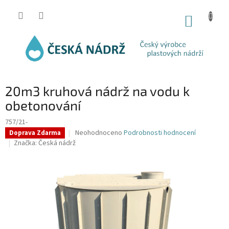
Přejít
na
NÁKUP
obsah
KOŠÍK
20m3 kruhová nádrž na vodu k
obetonování
757/21-
Průměrné
Neohodnoceno
Podrobnosti hodnocení
Doprava Zdarma
hodnocení
Značka:
Česká nádrž
produktu
je
0,0
z
5
hvězdiček.