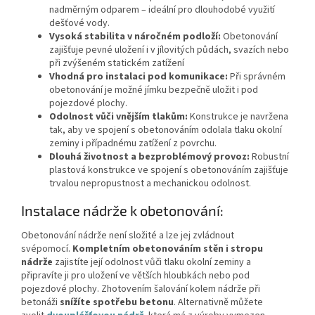
nadměrným odparem – ideální pro dlouhodobé využití
dešťové vody.
Vysoká stabilita v náročném podloží:
Obetonování
zajišťuje pevné uložení i v jílovitých půdách, svazích nebo
při zvýšeném statickém zatížení
Vhodná pro instalaci pod komunikace:
Při správném
obetonování je možné jímku bezpečně uložit i pod
pojezdové plochy.
Odolnost vůči vnějším tlakům:
Konstrukce je navržena
tak, aby ve spojení s obetonováním odolala tlaku okolní
zeminy i případnému zatížení z povrchu.
Dlouhá životnost a bezproblémový provoz:
Robustní
plastová konstrukce ve spojení s obetonováním zajišťuje
trvalou nepropustnost a mechanickou odolnost.
Instalace nádrže k obetonování:
Obetonování nádrže není složité a lze jej zvládnout
svépomocí.
Kompletním obetonováním stěn i stropu
nádrže
zajistíte její odolnost vůči tlaku okolní zeminy a
připravíte ji pro uložení ve větších hloubkách nebo pod
pojezdové plochy. Zhotovením šalování kolem nádrže při
betonáži
snížíte spotřebu betonu
. Alternativně můžete