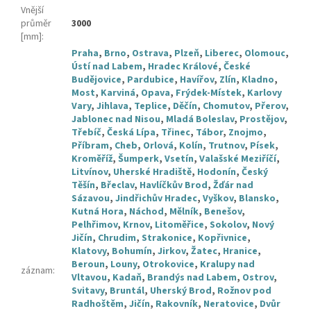
Vnější
průměr
3000
[mm]
:
Praha
,
Brno
,
Ostrava
,
Plzeň
,
Liberec
,
Olomouc
,
Ústí nad Labem
,
Hradec Králové
,
České
Budějovice
,
Pardubice
,
Havířov
,
Zlín
,
Kladno
,
Most
,
Karviná
,
Opava
,
Frýdek-Místek
,
Karlovy
Vary
,
Jihlava
,
Teplice
,
Děčín
,
Chomutov
,
Přerov
,
Jablonec nad Nisou
,
Mladá Boleslav
,
Prostějov
,
Třebíč
,
Česká Lípa
,
Třinec
,
Tábor
,
Znojmo
,
Příbram
,
Cheb
,
Orlová
,
Kolín
,
Trutnov
,
Písek
,
Kroměříž
,
Šumperk
,
Vsetín
,
Valašské Meziříčí
,
Litvínov
,
Uherské Hradiště
,
Hodonín
,
Český
Těšín
,
Břeclav
,
Havlíčkův Brod
,
Žďár nad
Sázavou
,
Jindřichův Hradec
,
Vyškov
,
Blansko
,
Kutná Hora
,
Náchod
,
Mělník
,
Benešov
,
Pelhřimov
,
Krnov
,
Litoměřice
,
Sokolov
,
Nový
Jičín
,
Chrudim
,
Strakonice
,
Kopřivnice
,
Klatovy
,
Bohumín
,
Jirkov
,
Žatec
,
Hranice
,
Beroun
,
Louny
,
Otrokovice
,
Kralupy nad
záznam
:
Vltavou
,
Kadaň
,
Brandýs nad Labem
,
Ostrov
,
Svitavy
,
Bruntál
,
Uherský Brod
,
Rožnov pod
Radhoštěm
,
Jičín
,
Rakovník
,
Neratovice
,
Dvůr