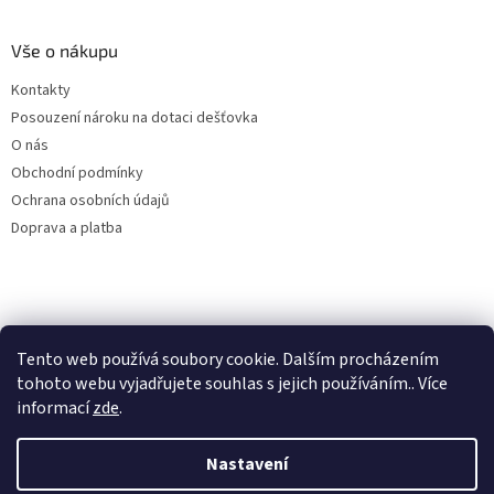
Vše o nákupu
Kontakty
Posouzení nároku na dotaci dešťovka
O nás
Obchodní podmínky
Ochrana osobních údajů
Doprava a platba
Virtuální asistent
Tento web používá soubory cookie. Dalším procházením
Filtry dešťové vody
Online
tohoto webu vyjadřujete souhlas s jejich používáním.. Více
informací
zde
.
Nastavení
Vytvořil Shoptet
Začít konverzaci