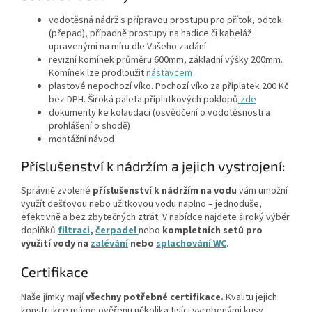
vodotěsná nádrž s přípravou prostupu pro přítok, odtok
(přepad), případně prostupy na hadice či kabeláž
upravenými na míru dle Vašeho zadání
revizní komínek průměru 600mm, základní výšky 200mm.
Komínek lze prodloužit
nástavcem
plastové nepochozí víko. Pochozí víko za příplatek 200 Kč
bez DPH. Široká paleta příplatkových poklopů
zde
dokumenty ke kolaudaci (osvědčení o vodotěsnosti a
prohlášení o shodě)
montážní návod
Příslušenství k nádržím a jejich vystrojení:
Správně zvolené
příslušenství k nádržím na vodu
vám umožní
využít dešťovou nebo užitkovou vodu naplno – jednoduše,
efektivně a bez zbytečných ztrát. V nabídce najdete široký výběr
doplňků
filtraci
,
čerpadel
nebo
kompletních setů
pro
využití vody na
zalévání
nebo
splachování WC
.
Certifikace
Naše jímky mají
všechny potřebné certifikace.
Kvalitu jejich
konstrukce máme ověřenu několika tisíci vyrobenými kusy.