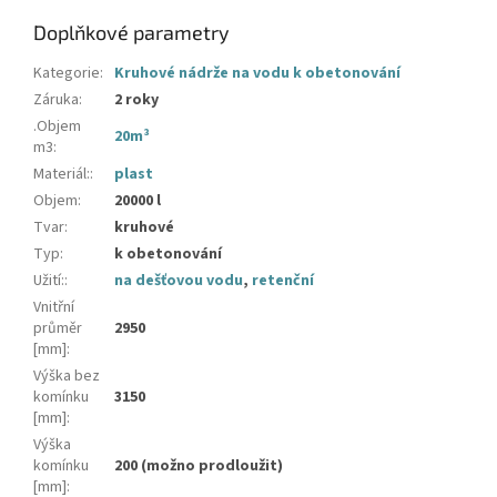
Doplňkové parametry
Kategorie
:
Kruhové nádrže na vodu k obetonování
Záruka
:
2 roky
.Objem
20m³
m3
:
Materiál:
:
plast
Objem
:
20000 l
Tvar
:
kruhové
Typ
:
k obetonování
Užití:
:
na dešťovou vodu
,
retenční
Vnitřní
průměr
2950
[mm]
:
Výška bez
komínku
3150
[mm]
:
Výška
komínku
200 (možno prodloužit)
[mm]
: