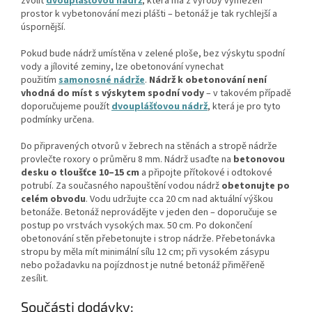
zvolit
dvouplášťovou nádrž
, která má z výroby vymezen
prostor k vybetonování mezi plášti – betonáž je tak rychlejší a
úspornější.
Pokud bude nádrž umístěna v zelené ploše, bez výskytu spodní
vody a jílovité zeminy, lze obetonování vynechat
použitím
samonosné nádrže
.
Nádrž k obetonování není
vhodná do míst s výskytem spodní vody
– v takovém případě
doporučujeme použít
dvouplášťovou nádrž
, která je pro tyto
podmínky určena.
Do připravených otvorů v žebrech na stěnách a stropě nádrže
provlečte roxory o průměru 8 mm. Nádrž usaďte na
betonovou
desku o tloušťce 10–15 cm
a připojte přítokové i odtokové
potrubí. Za současného napouštění vodou nádrž
obetonujte po
celém obvodu
. Vodu udržujte cca 20 cm nad aktuální výškou
betonáže. Betonáž neprovádějte v jeden den – doporučuje se
postup po vrstvách vysokých max. 50 cm. Po dokončení
obetonování stěn přebetonujte i strop nádrže. Přebetonávka
stropu by měla mít minimální sílu 12 cm; při vysokém zásypu
nebo požadavku na pojízdnost je nutné betonáž přiměřeně
zesílit.
Součásti dodávky: