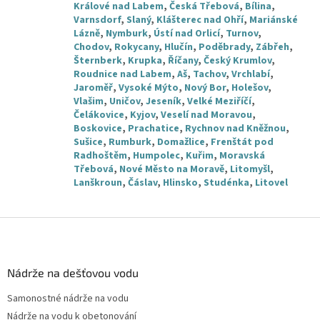
Králové nad Labem
,
Česká Třebová
,
Bílina
,
Varnsdorf
,
Slaný
,
Klášterec nad Ohří
,
Mariánské
Lázně
,
Nymburk
,
Ústí nad Orlicí
,
Turnov
,
Chodov
,
Rokycany
,
Hlučín
,
Poděbrady
,
Zábřeh
,
Šternberk
,
Krupka
,
Říčany
,
Český Krumlov
,
Roudnice nad Labem
,
Aš
,
Tachov
,
Vrchlabí
,
Jaroměř
,
Vysoké Mýto
,
Nový Bor
,
Holešov
,
Vlašim
,
Uničov
,
Jeseník
,
Velké Meziříčí
,
Čelákovice
,
Kyjov
,
Veselí nad Moravou
,
Boskovice
,
Prachatice
,
Rychnov nad Kněžnou
,
Sušice
,
Rumburk
,
Domažlice
,
Frenštát pod
Radhoštěm
,
Humpolec
,
Kuřim
,
Moravská
Třebová
,
Nové Město na Moravě
,
Litomyšl
,
Lanškroun
,
Čáslav
,
Hlinsko
,
Studénka
,
Litovel
Z
á
p
a
Nádrže na dešťovou vodu
t
Samonostné nádrže na vodu
í
Nádrže na vodu k obetonování