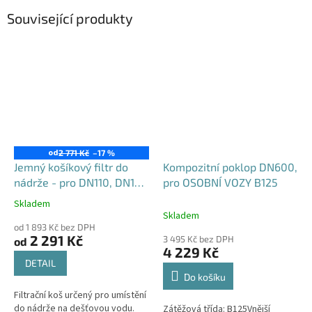
Související produkty
od
2 771 Kč
–17 %
Jemný košíkový filtr do
Kompozitní poklop DN600,
nádrže - pro DN110, DN125
pro OSOBNÍ VOZY B125
i DN160
Skladem
Průměrné
Skladem
hodnocení
od 1 893 Kč bez DPH
produktu
2 291 Kč
3 495 Kč bez DPH
od
je
4 229 Kč
4,6
DETAIL
z
Do košíku
5
Filtrační koš určený pro umístění
hvězdiček.
do nádrže na dešťovou vodu.
Zátěžová třída: B125Vnější