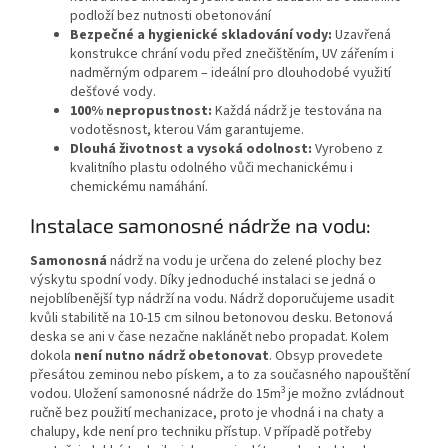
podloží bez nutnosti obetonování
Bezpečné a hygienické skladování vody:
Uzavřená
konstrukce chrání vodu před znečištěním, UV zářením i
nadměrným odparem – ideální pro dlouhodobé využití
dešťové vody.
100% nepropustnost:
Každá nádrž je testována na
vodotěsnost, kterou Vám garantujeme.
Dlouhá životnost a vysoká odolnost:
Vyrobeno z
kvalitního plastu odolného vůči mechanickému i
chemickému namáhání.
Instalace samonosné nádrže na vodu:
Samonosná
nádrž na vodu je určena do zelené plochy bez
výskytu spodní vody. Díky jednoduché instalaci se jedná o
nejoblíbenější typ nádrží na vodu. Nádrž doporučujeme usadit
kvůli stabilitě na 10-15 cm silnou betonovou desku. Betonová
deska se ani v čase nezačne naklánět nebo propadat. Kolem
dokola
není nutno nádrž obetonovat
. Obsyp provedete
přesátou zeminou nebo pískem, a to za současného napouštění
3
vodou. Uložení samonosné nádrže do 15m
je možno zvládnout
ručně bez použití mechanizace, proto je vhodná i na chaty a
chalupy, kde není pro techniku přístup. V případě potřeby