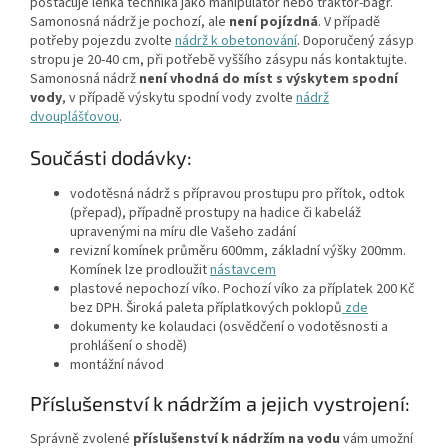
postačuje lehká technika jako manipulátor nebo traktor-bagr.
Samonosná nádrž je pochozí, ale
není pojízdná
. V případě
potřeby pojezdu zvolte
nádrž k obetonování
. Doporučený zásyp
stropu je 20-40 cm, při potřebě vyššího zásypu nás kontaktujte.
Samonosná nádrž
není vhodná do míst s výskytem spodní
vody
, v případě výskytu spodní vody zvolte
nádrž
dvouplášťovou
.
Součásti dodávky:
vodotěsná nádrž s přípravou prostupu pro přítok, odtok
(přepad), případně prostupy na hadice či kabeláž
upravenými na míru dle Vašeho zadání
revizní komínek průměru 600mm, základní výšky 200mm.
Komínek lze prodloužit
nástavcem
plastové nepochozí víko. Pochozí víko za příplatek 200 Kč
bez DPH. Široká paleta příplatkových poklopů
zde
dokumenty ke kolaudaci (osvědčení o vodotěsnosti a
prohlášení o shodě)
montážní návod
Příslušenství k nádržím a jejich vystrojení:
Správně zvolené
příslušenství k nádržím na vodu
vám umožní