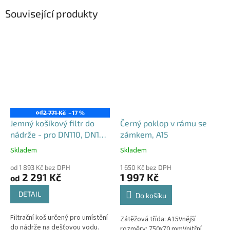
Související produkty
od
2 771 Kč
–17 %
Jemný košíkový filtr do
Černý poklop v rámu se
nádrže - pro DN110, DN125
zámkem, A15
i DN160
Skladem
Skladem
Průměrné
Průměrné
hodnocení
hodnocení
od 1 893 Kč bez DPH
1 650 Kč bez DPH
produktu
produktu
2 291 Kč
1 997 Kč
od
je
je
4,6
4,5
DETAIL
Do košíku
z
z
5
5
Filtrační koš určený pro umístění
Zátěžová třída: A15Vnější
hvězdiček.
hvězdiček.
do nádrže na dešťovou vodu.
rozměry: 750x70 mmVnitřní