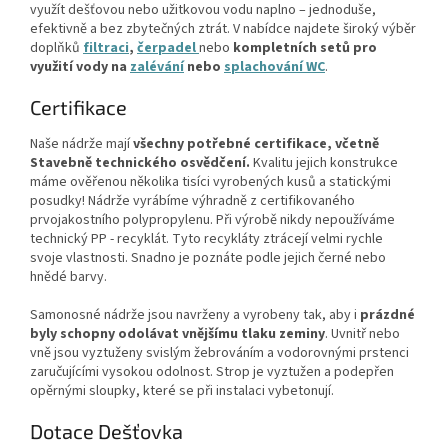
využít dešťovou nebo užitkovou vodu naplno – jednoduše,
efektivně a bez zbytečných ztrát. V nabídce najdete široký výběr
doplňků
filtraci
,
čerpadel
nebo
kompletních setů
pro
využití vody na
zalévání
nebo
splachování WC
.
Certifikace
Naše nádrže mají
všechny potřebné certifikace, včetně
Stavebně technického osvědčení.
Kvalitu jejich konstrukce
máme ověřenou několika tisíci vyrobených kusů a statickými
posudky! Nádrže vyrábíme výhradně z certifikovaného
prvojakostního polypropylenu. Při výrobě nikdy nepoužíváme
technický PP - recyklát. Tyto recykláty ztrácejí velmi rychle
svoje vlastnosti. Snadno je poznáte podle jejich černé nebo
hnědé barvy.
Samonosné nádrže jsou navrženy a vyrobeny tak, aby i
prázdné
byly schopny odolávat vnějšímu tlaku zeminy
. Uvnitř nebo
vně jsou vyztuženy svislým žebrováním a vodorovnými prstenci
zaručujícími vysokou odolnost. Strop je vyztužen a podepřen
opěrnými sloupky, které se při instalaci vybetonují.
Dotace Dešťovka