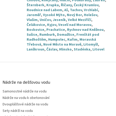
Chodov
,
Rokycany
,
Hlučín
,
Poděbrady
,
Zábřeh
,
Šternberk
,
Krupka
,
Říčany
,
Český Krumlov
,
Roudnice nad Labem
,
Aš
,
Tachov
,
Vrchlabí
,
Jaroměř
,
Vysoké Mýto
,
Nový Bor
,
Holešov
,
Vlašim
,
Uničov
,
Jeseník
,
Velké Meziříčí
,
Čelákovice
,
Kyjov
,
Veselí nad Moravou
,
Boskovice
,
Prachatice
,
Rychnov nad Kněžnou
,
Sušice
,
Rumburk
,
Domažlice
,
Frenštát pod
Radhoštěm
,
Humpolec
,
Kuřim
,
Moravská
Třebová
,
Nové Město na Moravě
,
Litomyšl
,
Lanškroun
,
Čáslav
,
Hlinsko
,
Studénka
,
Litovel
Z
á
p
a
Nádrže na dešťovou vodu
t
Samonostné nádrže na vodu
í
Nádrže na vodu k obetonování
Dvouplášťové nádrže na vodu
Sety nádrží na vodu