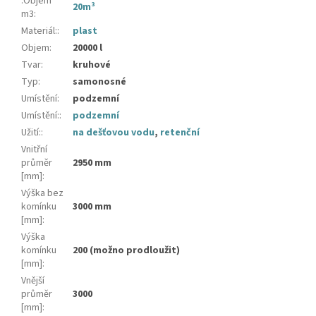
.Objem
20m³
m3
:
Materiál:
:
plast
Objem
:
20000 l
Tvar
:
kruhové
Typ
:
samonosné
Umístění
:
podzemní
Umístění:
:
podzemní
Užití:
:
na dešťovou vodu
,
retenční
Vnitřní
průměr
2950 mm
[mm]
:
Výška bez
komínku
3000 mm
[mm]
:
Výška
komínku
200 (možno prodloužit)
[mm]
:
Vnější
průměr
3000
[mm]
: