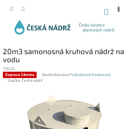
Přejít
na
NÁKUP
obsah
KOŠÍK
20m3 samonosná kruhová nádrž na
vodu
725/21-
Průměrné
Neohodnoceno
Podrobnosti hodnocení
Doprava Zdarma
hodnocení
Značka:
Česká nádrž
produktu
je
0,0
z
5
hvězdiček.