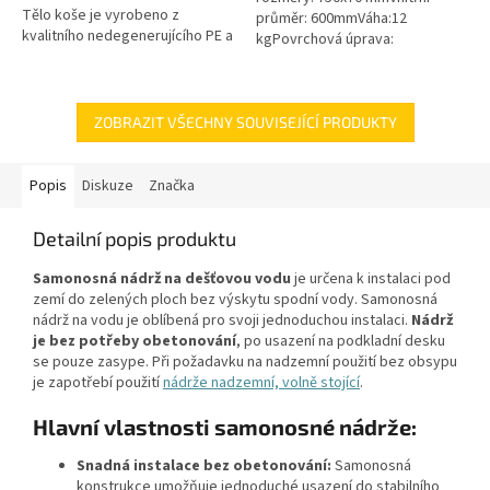
Tělo koše je vyrobeno z
průměr: 600mmVáha:12
kvalitního nedegenerujícího PE a
kgPovrchová úprava:
všechny kovové části jsou z
protiskluzBarva: černá / černo-
nerezové oceli! Koš Vám tak...
šedáMateriál: PEPoklop je
vybaven 2 šrouby pro...
ZOBRAZIT VŠECHNY SOUVISEJÍCÍ PRODUKTY
Popis
Diskuze
Značka
Detailní popis produktu
Samonosná nádrž na dešťovou vodu
je určena k instalaci pod
zemí do zelených ploch bez výskytu spodní vody. Samonosná
nádrž na vodu je oblíbená pro svoji jednoduchou instalaci.
Nádrž
je bez potřeby obetonování
, po usazení na podkladní desku
se pouze zasype. Při požadavku na nadzemní použití bez obsypu
je zapotřebí použití
nádrže nadzemní, volně stojící
.
Hlavní vlastnosti samonosné nádrže:
Snadná instalace bez obetonování:
Samonosná
konstrukce umožňuje jednoduché usazení do stabilního