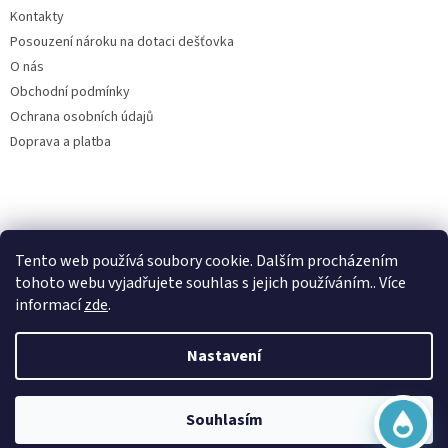
Kontakty
Posouzení nároku na dotaci dešťovka
O nás
Obchodní podmínky
Ochrana osobních údajů
Doprava a platba
Virtuální asistent
Tento web používá soubory cookie. Dalším procházením
Filtry dešťové vody
Online
tohoto webu vyjadřujete souhlas s jejich používáním.. Více
informací
zde
.
Nastavení
Vytvořil Shoptet
Začít konverzaci
Souhlasím
Copyright 2026
Česká nádrž
. Všechna práva vyhrazena.