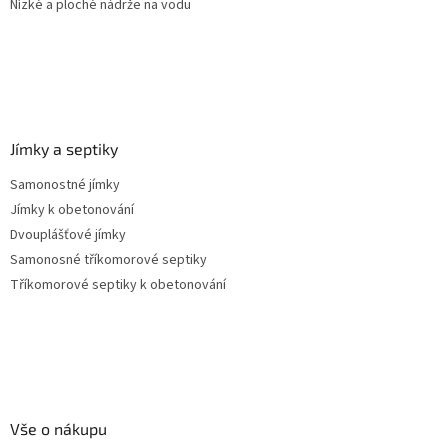
Nízké a ploché nádrže na vodu
Jímky a septiky
Samonostné jímky
Jímky k obetonování
Dvouplášťové jímky
Samonosné tříkomorové septiky
Tříkomorové septiky k obetonování
Vše o nákupu