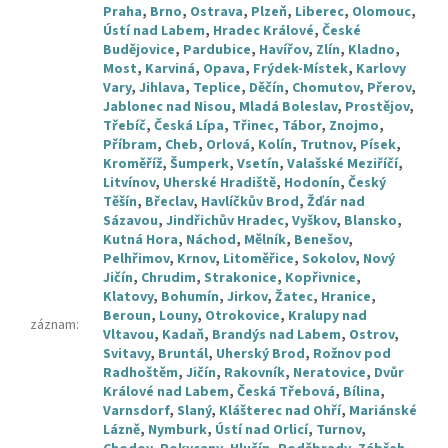
Praha
,
Brno
,
Ostrava
,
Plzeň
,
Liberec
,
Olomouc
,
Ústí nad Labem
,
Hradec Králové
,
České
Budějovice
,
Pardubice
,
Havířov
,
Zlín
,
Kladno
,
Most
,
Karviná
,
Opava
,
Frýdek-Místek
,
Karlovy
Vary
,
Jihlava
,
Teplice
,
Děčín
,
Chomutov
,
Přerov
,
Jablonec nad Nisou
,
Mladá Boleslav
,
Prostějov
,
Třebíč
,
Česká Lípa
,
Třinec
,
Tábor
,
Znojmo
,
Příbram
,
Cheb
,
Orlová
,
Kolín
,
Trutnov
,
Písek
,
Kroměříž
,
Šumperk
,
Vsetín
,
Valašské Meziříčí
,
Litvínov
,
Uherské Hradiště
,
Hodonín
,
Český
Těšín
,
Břeclav
,
Havlíčkův Brod
,
Žďár nad
Sázavou
,
Jindřichův Hradec
,
Vyškov
,
Blansko
,
Kutná Hora
,
Náchod
,
Mělník
,
Benešov
,
Pelhřimov
,
Krnov
,
Litoměřice
,
Sokolov
,
Nový
Jičín
,
Chrudim
,
Strakonice
,
Kopřivnice
,
Klatovy
,
Bohumín
,
Jirkov
,
Žatec
,
Hranice
,
Beroun
,
Louny
,
Otrokovice
,
Kralupy nad
záznam
:
Vltavou
,
Kadaň
,
Brandýs nad Labem
,
Ostrov
,
Svitavy
,
Bruntál
,
Uherský Brod
,
Rožnov pod
Radhoštěm
,
Jičín
,
Rakovník
,
Neratovice
,
Dvůr
Králové nad Labem
,
Česká Třebová
,
Bílina
,
Varnsdorf
,
Slaný
,
Klášterec nad Ohří
,
Mariánské
Lázně
,
Nymburk
,
Ústí nad Orlicí
,
Turnov
,