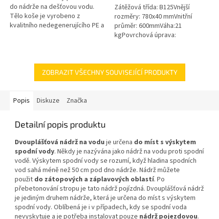
do nádrže na dešťovou vodu.
Zátěžová třída: B125Vnější
Tělo koše je vyrobeno z
rozměry: 780x40 mmVnitřní
kvalitního nedegenerujícího PE a
průměr: 600mmVáha:21
všechny kovové části jsou z
kgPovrchová úprava:
nerezové oceli! Koš Vám tak...
protiskluzBarva: černáPoklop je
vybaven 2 nerezovými šrouby.
ZOBRAZIT VŠECHNY SOUVISEJÍCÍ PRODUKTY
Popis
Diskuze
Značka
Detailní popis produktu
Dvouplášťová nádrž na vodu
je určena
do míst s výskytem
spodní vody
. Někdy je nazývána jako nádrž na vodu proti spodní
vodě. Výskytem spodní vody se rozumí, když hladina spodních
vod sahá méně než 50 cm pod dno nádrže. Nádrž můžete
použit
do zátopových a záplavových oblastí
. Po
přebetonování stropu je tato nádrž pojízdná. Dvouplášťová nádrž
je jediným druhem nádrže, která je určena do míst s výskytem
spodní vody. Oblíbená je i v případech, kdy se spodní voda
nevyskytuje a je potřeba instalovat pouze
nádrž pojezdovou
.