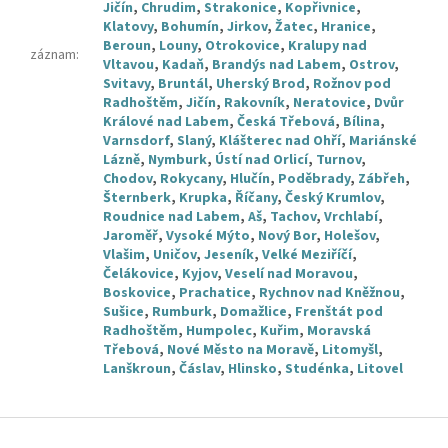
Jičín
,
Chrudim
,
Strakonice
,
Kopřivnice
,
Klatovy
,
Bohumín
,
Jirkov
,
Žatec
,
Hranice
,
Beroun
,
Louny
,
Otrokovice
,
Kralupy nad
záznam
:
Vltavou
,
Kadaň
,
Brandýs nad Labem
,
Ostrov
,
Svitavy
,
Bruntál
,
Uherský Brod
,
Rožnov pod
Radhoštěm
,
Jičín
,
Rakovník
,
Neratovice
,
Dvůr
Králové nad Labem
,
Česká Třebová
,
Bílina
,
Varnsdorf
,
Slaný
,
Klášterec nad Ohří
,
Mariánské
Lázně
,
Nymburk
,
Ústí nad Orlicí
,
Turnov
,
Chodov
,
Rokycany
,
Hlučín
,
Poděbrady
,
Zábřeh
,
Šternberk
,
Krupka
,
Říčany
,
Český Krumlov
,
Roudnice nad Labem
,
Aš
,
Tachov
,
Vrchlabí
,
Jaroměř
,
Vysoké Mýto
,
Nový Bor
,
Holešov
,
Vlašim
,
Uničov
,
Jeseník
,
Velké Meziříčí
,
Čelákovice
,
Kyjov
,
Veselí nad Moravou
,
Boskovice
,
Prachatice
,
Rychnov nad Kněžnou
,
Sušice
,
Rumburk
,
Domažlice
,
Frenštát pod
Radhoštěm
,
Humpolec
,
Kuřim
,
Moravská
Třebová
,
Nové Město na Moravě
,
Litomyšl
,
Lanškroun
,
Čáslav
,
Hlinsko
,
Studénka
,
Litovel
Z