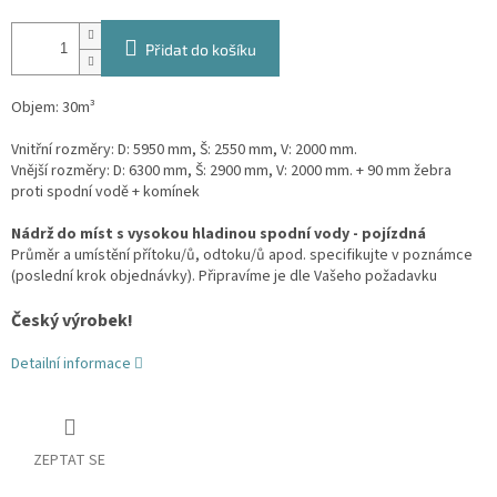
Přidat do košíku
Objem: 30m³
Vnitřní rozměry: D: 5950 mm, Š: 2550 mm, V: 2000 mm.
Vnější rozměry: D: 6300 mm, Š: 2900 mm, V: 2000 mm. + 90 mm žebra
proti spodní vodě + komínek
Nádrž do míst s vysokou hladinou spodní vody - pojízdná
Průměr a umístění přítoku/ů, odtoku/ů apod. specifikujte v poznámce
(poslední krok objednávky). Připravíme je dle Vašeho požadavku
Český výrobek!
Detailní informace
ZEPTAT SE