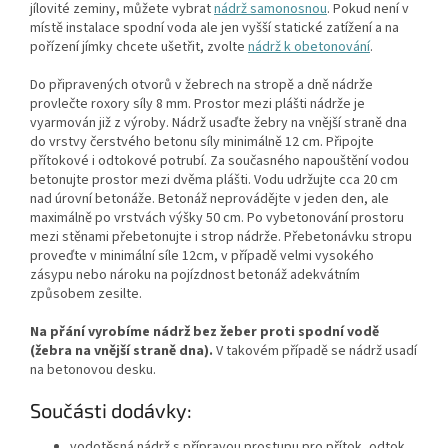
jílovité zeminy, můžete vybrat
nádrž samonosnou
. Pokud není v
místě instalace spodní voda ale jen vyšší statické zatížení a na
pořízení jímky chcete ušetřit, zvolte
nádrž k obetonování
.
Do připravených otvorů v žebrech na stropě a dně nádrže
provlečte roxory síly 8 mm. Prostor mezi plášti nádrže je
vyarmován již z výroby. Nádrž usaďte žebry na vnější straně dna
do vrstvy čerstvého betonu síly minimálně 12 cm. Připojte
přítokové i odtokové potrubí. Za současného napouštění vodou
betonujte prostor mezi dvěma plášti. Vodu udržujte cca 20 cm
nad úrovní betonáže. Betonáž neprovádějte v jeden den, ale
maximálně po vrstvách výšky 50 cm. Po vybetonování prostoru
mezi stěnami přebetonujte i strop nádrže. Přebetonávku stropu
proveďte v minimální síle 12cm, v případě velmi vysokého
zásypu nebo nároku na pojízdnost betonáž adekvátním
způsobem zesilte.
Na přání vyrobíme nádrž bez žeber proti spodní vodě
(žebra na vnější straně dna).
V takovém případě se nádrž usadí
na betonovou desku.
Součásti dodávky:
vodotěsná nádrž s přípravou prostupu pro přítok, odtok