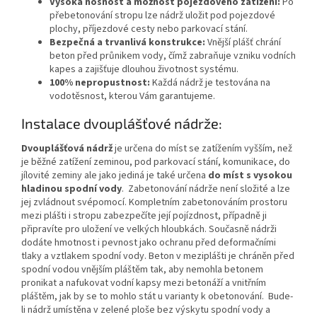
Vysoká nosnost a možnost pojezdového zatížení:
Po
přebetonování stropu lze nádrž uložit pod pojezdové
plochy, příjezdové cesty nebo parkovací stání.
Bezpečná a trvanlivá konstrukce:
Vnější plášť chrání
beton před průnikem vody, čímž zabraňuje vzniku vodních
kapes a zajišťuje dlouhou životnost systému.
100% nepropustnost:
Každá nádrž je testována na
vodotěsnost, kterou Vám garantujeme.
Instalace dvouplášťové nádrže:
Dvouplášťová nádrž
je určena do míst se zatížením vyšším, než
je běžné zatížení zeminou, pod parkovací stání, komunikace, do
jílovité zeminy ale jako jediná je také určena
do míst s vysokou
hladinou spodní vody
.
Zabetonování nádrže není složité a lze
jej zvládnout svépomocí. Kompletním zabetonováním prostoru
mezi plášti i stropu zabezpečíte její pojízdnost, případně ji
připravíte pro uložení ve velkých hloubkách. Současně nádrži
dodáte hmotnost i pevnost jako ochranu před deformačními
tlaky a vztlakem spodní vody. Beton v meziplášti je chráněn před
spodní vodou vnějším pláštěm tak, aby nemohla betonem
pronikat a nafukovat vodní kapsy mezi betonáží a vnitřním
pláštěm, jak by se to mohlo stát u varianty k obetonování. Bude-
li nádrž umístěna v zelené ploše bez výskytu spodní vody a