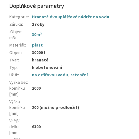
Doplňkové parametry
Kategorie
:
Hranaté dvouplášťové nádrže na vodu
Záruka
:
2 roky
.Objem
30m³
m3
:
Materiál:
:
plast
Objem
:
30000 l
Tvar
:
hranaté
Typ
:
k obetonování
Užití:
:
na dešťovou vodu
,
retenční
Výška bez
komínku
2000
[mm]
:
Výška
komínku
200 (možno prodloužit)
[mm]
:
Vnější
délka
6300
[mm]
: