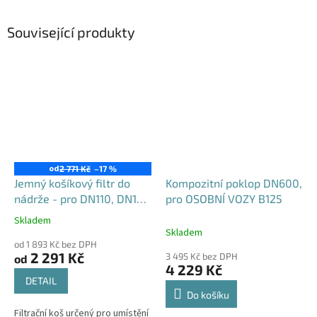
Související produkty
od
2 771 Kč
–17 %
Jemný košíkový filtr do
Kompozitní poklop DN600,
nádrže - pro DN110, DN125
pro OSOBNÍ VOZY B125
i DN160
Skladem
Průměrné
Skladem
hodnocení
od 1 893 Kč bez DPH
produktu
2 291 Kč
3 495 Kč bez DPH
od
je
4 229 Kč
4,6
DETAIL
z
Do košíku
5
Filtrační koš určený pro umístění
hvězdiček.