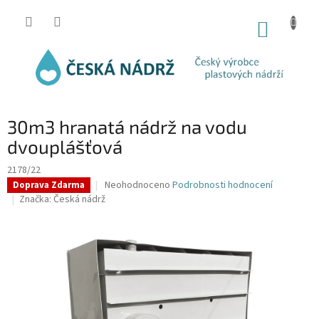
Přejít
na
NÁKUP
obsah
KOŠÍK
30m3 hranatá nádrž na vodu
dvouplášťová
2178/22
Průměrné
Neohodnoceno
Podrobnosti hodnocení
Doprava Zdarma
hodnocení
Značka:
Česká nádrž
produktu
je
0,0
z
5
hvězdiček.