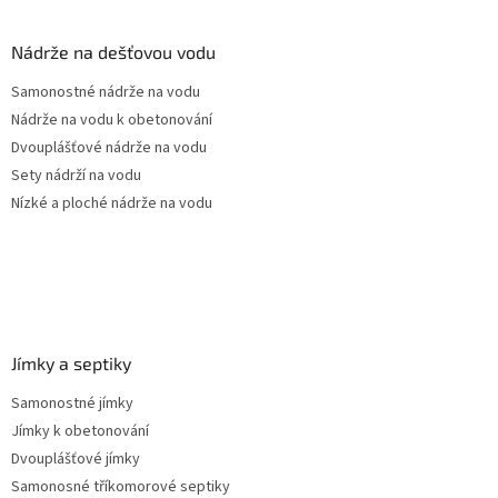
á
p
a
Nádrže na dešťovou vodu
t
Samonostné nádrže na vodu
í
Nádrže na vodu k obetonování
Dvouplášťové nádrže na vodu
Sety nádrží na vodu
Nízké a ploché nádrže na vodu
Jímky a septiky
Samonostné jímky
Jímky k obetonování
Dvouplášťové jímky
Samonosné tříkomorové septiky