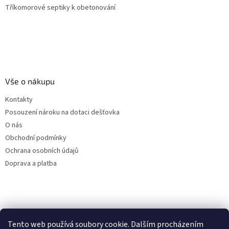
Tříkomorové septiky k obetonování
Vše o nákupu
Kontakty
Posouzení nároku na dotaci dešťovka
O nás
Obchodní podmínky
Ochrana osobních údajů
Doprava a platba
Virtuální asistent
Tento web používá soubory cookie. Dalším procházením
Filtry dešťové vody
Online