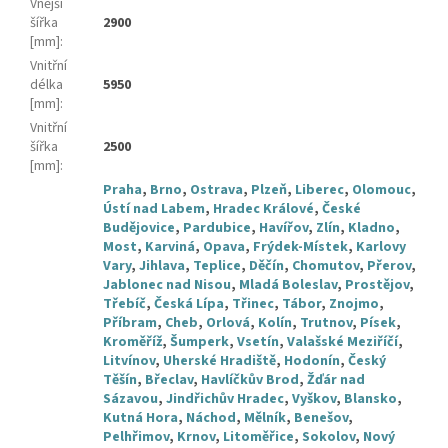
Vnější
šířka
2900
[mm]
:
Vnitřní
délka
5950
[mm]
:
Vnitřní
šířka
2500
[mm]
:
Praha
,
Brno
,
Ostrava
,
Plzeň
,
Liberec
,
Olomouc
,
Ústí nad Labem
,
Hradec Králové
,
České
Budějovice
,
Pardubice
,
Havířov
,
Zlín
,
Kladno
,
Most
,
Karviná
,
Opava
,
Frýdek-Místek
,
Karlovy
Vary
,
Jihlava
,
Teplice
,
Děčín
,
Chomutov
,
Přerov
,
Jablonec nad Nisou
,
Mladá Boleslav
,
Prostějov
,
Třebíč
,
Česká Lípa
,
Třinec
,
Tábor
,
Znojmo
,
Příbram
,
Cheb
,
Orlová
,
Kolín
,
Trutnov
,
Písek
,
Kroměříž
,
Šumperk
,
Vsetín
,
Valašské Meziříčí
,
Litvínov
,
Uherské Hradiště
,
Hodonín
,
Český
Těšín
,
Břeclav
,
Havlíčkův Brod
,
Žďár nad
Sázavou
,
Jindřichův Hradec
,
Vyškov
,
Blansko
,
Kutná Hora
,
Náchod
,
Mělník
,
Benešov
,
Pelhřimov
,
Krnov
,
Litoměřice
,
Sokolov
,
Nový