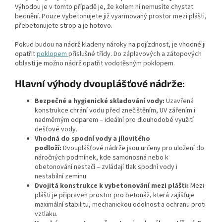
Výhodou je v tomto případě je, že kolem ní nemusíte chystat
bednění. Pouze vybetonujete již vyarmovaný prostor mezi plášti,
přebetonujete strop a je hotovo.
Pokud budou na nádrž kladeny nároky na pojízdnost, je vhodné ji
opatřit
poklopem
příslušné třídy. Do záplavových a zátopových
oblastí je možno nádrž opatřit vodotěsným poklopem.
Hlavní výhody dvouplášťové nádrže:
Bezpečné a hygienické skladování vody:
Uzavřená
konstrukce chrání vodu před znečištěním, UV zářením i
nadměrným odparem – ideální pro dlouhodobé využití
dešťové vody.
Vhodná do spodní vody a jílovitého
podloží:
Dvouplášťové nádrže jsou určeny pro uložení do
náročných podmínek, kde samonosná nebo k
obetonování nestačí – zvládají tlak spodní vody i
nestabilní zeminu.
Dvojitá konstrukce k vybetonování mezi plášti:
Mezi
plášti je připraven prostor pro betonáž, která zajišťuje
maximální stabilitu, mechanickou odolnost a ochranu proti
vztlaku.