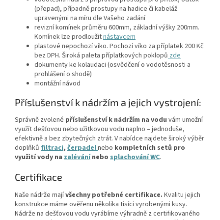
(přepad), případně prostupy na hadice či kabeláž
upravenými na míru dle Vašeho zadání
revizní komínek průměru 600mm, základní výšky 200mm.
Komínek lze prodloužit
nástavcem
plastové nepochozí víko. Pochozí víko za příplatek 200 Kč
bez DPH. Široká paleta příplatkových poklopů
zde
dokumenty ke kolaudaci (osvědčení o vodotěsnosti a
prohlášení o shodě)
montážní návod
Příslušenství k nádržím a jejich vystrojení:
Správně zvolené
příslušenství k nádržím na vodu
vám umožní
využít dešťovou nebo užitkovou vodu naplno – jednoduše,
efektivně a bez zbytečných ztrát. V nabídce najdete široký výběr
doplňků
filtraci
,
čerpadel
nebo
kompletních setů
pro
využití vody na
zalévání
nebo
splachování WC
.
Certifikace
Naše nádrže mají
všechny potřebné certifikace.
Kvalitu jejich
konstrukce máme ověřenu několika tisíci vyrobenými kusy.
Nádrže na dešťovou vodu vyrábíme výhradně z certifikovaného