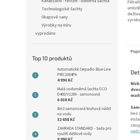
5
Kanalizační - revizní - odběrná šachta
Filtrač
hvězdi
umístě
Technologické šachty
dešťov
Úkapové vany
vyrobe
Výrobky na míru
nedege
kovové
vyprodáno
oceli! 
Popi
Top 10 produktů
Automatické čerpadlo Blue Line
Det
PMC1004PA
4 990 Kč
Nízk
Malá vodoměrná šachta ECO
dvou
D400/V1200 - samonosná
mail
6 038 Kč
Samo
8m3 samonosná kruhová nádrž
bez 
na vodu
insta
32 658 Kč
zasy
ZAHRADA STANDARD - Sada pro
nadze
využití dešťové vody
8 990 Kč