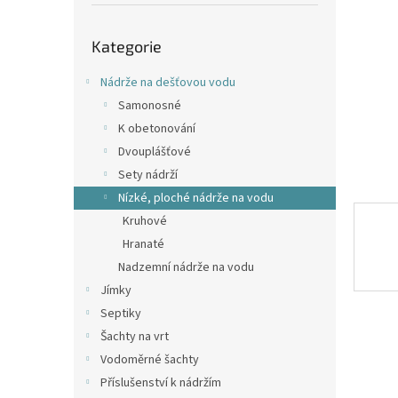
p
a
Přeskočit
n
Kategorie
kategorie
e
l
Nádrže na dešťovou vodu
Samonosné
K obetonování
Dvouplášťové
Sety nádrží
Nízké, ploché nádrže na vodu
Kruhové
Hranaté
Nadzemní nádrže na vodu
Jímky
Septiky
Šachty na vrt
Vodoměrné šachty
Příslušenství k nádržím