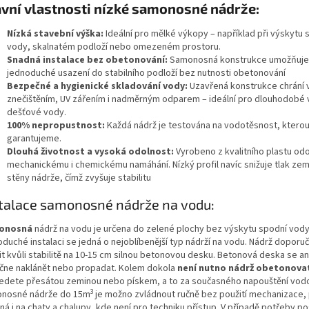
vní vlastnosti nízké samonosné nádrže:
Nízká stavební výška:
Ideální pro mělké výkopy – například při výskytu 
vody, skalnatém podloží nebo omezeném prostoru.
Snadná instalace bez obetonování:
Samonosná konstrukce umožňuje
jednoduché usazení do stabilního podloží bez nutnosti obetonování
Bezpečné a hygienické skladování vody:
Uzavřená konstrukce chrání
znečištěním, UV zářením i nadměrným odparem – ideální pro dlouhodobé v
dešťové vody.
100% nepropustnost:
Každá nádrž je testována na vodotěsnost, ktero
garantujeme.
Dlouhá životnost a vysoká odolnost:
Vyrobeno z kvalitního plastu od
mechanickému i chemickému namáhání. Nízký profil navíc snižuje tlak zem
stěny nádrže, čímž zvyšuje stabilitu
talace samonosné nádrže na vodu:
onosná
nádrž na vodu je určena do zelené plochy bez výskytu spodní vody
oduché instalaci se jedná o nejoblíbenější typ nádrží na vodu. Nádrž dopor
t kvůli stabilitě na 10-15 cm silnou betonovou desku. Betonová deska se an
čne naklánět nebo propadat. Kolem dokola
není nutno nádrž obetonova
edete přesátou zeminou nebo pískem, a to za současného napouštění vodo
3
nosné nádrže do 15m
je možno zvládnout ručně bez použití mechanizace, 
á i na chaty a chalupy, kde není pro techniku přístup. V případě potřeby p