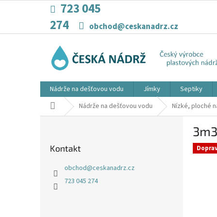
Přejít
723 045
na
274
obsah
obchod@ceskanadrz.cz
Nádrže na dešťovou vodu
Jímky
Septiky
Domů
Nádrže na dešťovou vodu
Nízké, ploché 
P
3m3
o
s
Kontakt
Dopra
t
r
obchod
@
ceskanadrz.cz
a
723 045 274
n
n
í