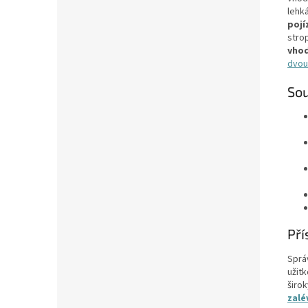
lehk
pojí
stro
vhod
dvou
Sou
Pří
Sprá
užit
širo
zalé