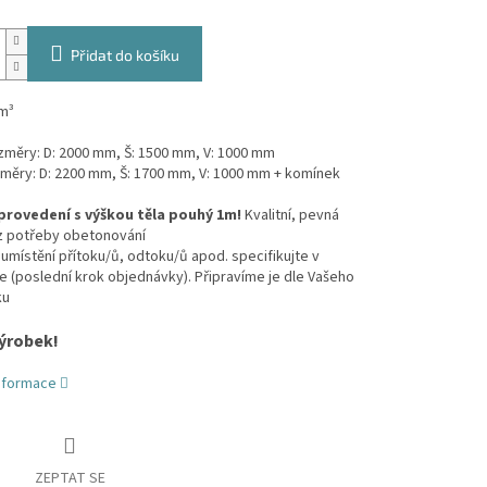
Přidat do košíku
m³
ozměry: D: 2000 mm, Š: 1500 mm, V: 1000 mm
změry: D: 2200 mm, Š: 1700 mm, V: 1000 mm + komínek
provedení s výškou těla pouhý 1m!
Kvalitní, pevná
z potřeby obetonování
umístění přítoku/ů, odtoku/ů apod. specifikujte v
(poslední krok objednávky). Připravíme je dle Vašeho
ku
ýrobek!
informace
ZEPTAT SE