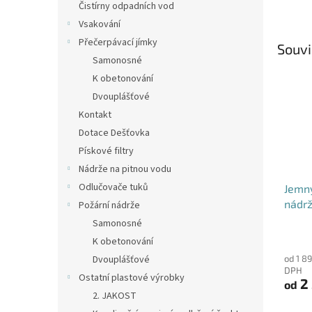
Čistírny odpadních vod
Vsakování
Přečerpávací jímky
Souvi
Samonosné
K obetonování
Dvouplášťové
Kontakt
Dotace Dešťovka
Pískové filtry
Nádrže na pitnou vodu
Odlučovače tuků
Jemný
nádrž
Požární nádrže
DN12
Samonosné
Průmě
K obetonování
hodno
Dvouplášťové
od 1 8
produ
DPH
je
Ostatní plastové výrobky
2 
od
4,6
2. JAKOST
z