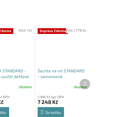
Kód:
715
Kód:
1779/21-
Zdarma
Doprava Zdarma
 STANDARD -
Šachta na vrt STANDARD
využití dešťové
- samonosná
Další
produkt
Skladem
Skladem
Průměrné
hodnocení
ez DPH
5 990 Kč bez DPH
produktu
Kč
7 248 Kč
je
4,3
z
šíku
Do košíku