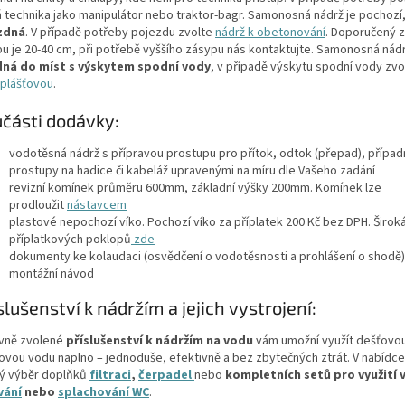
á technika jako manipulátor nebo traktor-bagr. Samonosná nádrž je pochozí
zdná
. V případě potřeby pojezdu zvolte
nádrž k obetonování
. Doporučený 
pu je 20-40 cm, při potřebě vyššího zásypu nás kontaktujte. Samonosná nád
ná do míst s výskytem spodní vody
, v případě výskytu spodní vody zv
plášťovou
.
části dodávky:
vodotěsná nádrž s přípravou prostupu pro přítok, odtok (přepad), případ
prostupy na hadice či kabeláž upravenými na míru dle Vašeho zadání
revizní komínek průměru 600mm, základní výšky 200mm. Komínek lze
prodloužit
nástavcem
plastové nepochozí víko. Pochozí víko za příplatek 200 Kč bez DPH. Širok
příplatkových poklopů
zde
dokumenty ke kolaudaci (osvědčení o vodotěsnosti a prohlášení o shodě)
montážní návod
slušenství k nádržím a jejich vystrojení:
vně zvolené
příslušenství k nádržím na vodu
vám umožní využít dešťovo
kovou vodu naplno – jednoduše, efektivně a bez zbytečných ztrát. V nabídce
ký výběr doplňků
filtraci
,
čerpadel
nebo
kompletních setů
pro využití 
vání
nebo
splachování WC
.