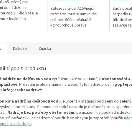
5
ní koš určený pro
ček.
hvězdiček.
ní do nádrže na
Zátěžová třída: A15Vnější
Sada obsah
ou vodu. Tělo koše je
rozměry: 750x70 mmVnitřní
čerpadlo B
no z kvalitního
průměr: 600mmVáha:12
filtr dešťo
nerujícího PE a všechny
kgPovrchová úprava:
zásuvka HD
 části jsou z nerezové
protiskluzBarva: černá / černo-
materiál
Koš Vám tak...
šedáMateriál: PEPoklop je
vybaven 2 šrouby pro...
s
Diskuze
Značka
ailní popis produktu
é nádrže na dešťovou vodu
vyrábíme také ve variantě
k obetonování
a
plášťové
. Prozatím je ale nemáme na webu. Tyto nádrže prosím
poptejte
u info@ceskanadrz.cz
nosná nádrž na dešťovou vodu
je určena k instalaci pod zemí do zelen
výskytu spodní vody. Samonosná nádrž na vodu je oblíbená pro svoji jedn
laci.
Nádrž je bez potřeby obetonování
, po usazení na podkladní desku
pe. Při požadavku na nadzemní použití bez obsypu je zapotřebí použití
nád
mní, volně stojící
.