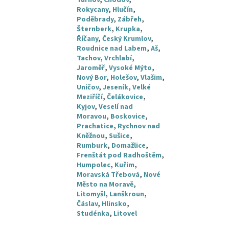
Turnov
,
Chodov
,
Rokycany
,
Hlučín
,
Poděbrady
,
Zábřeh
,
Šternberk
,
Krupka
,
Říčany
,
Český Krumlov
,
Roudnice nad Labem
,
Aš
,
Tachov
,
Vrchlabí
,
Jaroměř
,
Vysoké Mýto
,
Nový Bor
,
Holešov
,
Vlašim
,
Uničov
,
Jeseník
,
Velké
Meziříčí
,
Čelákovice
,
Kyjov
,
Veselí nad
Moravou
,
Boskovice
,
Prachatice
,
Rychnov nad
Kněžnou
,
Sušice
,
Rumburk
,
Domažlice
,
Frenštát pod Radhoštěm
,
Humpolec
,
Kuřim
,
Moravská Třebová
,
Nové
Město na Moravě
,
Litomyšl
,
Lanškroun
,
Čáslav
,
Hlinsko
,
Studénka
,
Litovel