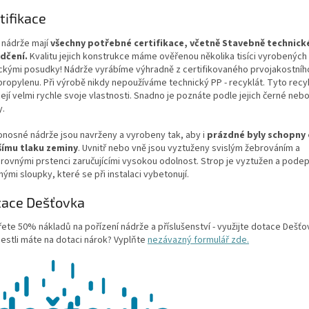
tifikace
 nádrže mají
všechny potřebné certifikace, včetně Stavebně technic
dčení.
Kvalitu jejich konstrukce máme ověřenou několika tisíci vyrobených
ickými posudky! Nádrže vyrábíme výhradně z certifikovaného prvojakostníh
propylenu. Při výrobě nikdy nepoužíváme technický PP - recyklát. Tyto recy
ejí velmi rychle svoje vlastnosti. Snadno je poznáte podle jejich černé neb
y.
nosné nádrže jsou navrženy a vyrobeny tak, aby i
prázdné byly schopny
šímu tlaku zeminy
. Uvnitř nebo vně jsou vyztuženy svislým žebrováním a
rovnými prstenci zaručujícími vysokou odolnost. Strop je vyztužen a pode
ými sloupky, které se při instalaci vybetonují.
tace Dešťovka
řete 50% nákladů na pořízení nádrže a příslušenství - využijte dotace Dešťo
jestli máte na dotaci nárok? Vyplňte
nezávazný formulář zde.