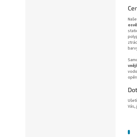
Cer
Naše
osvě
stat
poly
ztrác
barv
Samo
vněj
vodo
opěrn
Do
Ušet
Vás, 