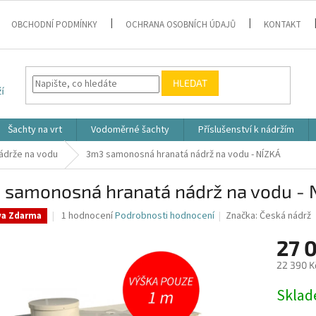
OBCHODNÍ PODMÍNKY
OCHRANA OSOBNÍCH ÚDAJŮ
KONTAKT
HLEDAT
Šachty na vrt
Vodoměrné šachty
Příslušenství k nádržím
nádrže na vodu
3m3 samonosná hranatá nádrž na vodu - NÍZKÁ
 samonosná hranatá nádrž na vodu - 
Průměrné
1 hodnocení
Podrobnosti hodnocení
Značka:
Česká nádrž
va Zdarma
hodnocení
produktu
27 
je
22 390 K
5,0
z
Měrná
Skla
5
cena:
hvězdiček.