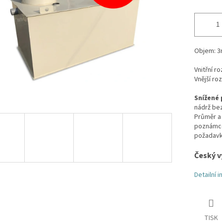
Objem: 3
Vnitřní r
Vnější ro
Snížené 
nádrž be
Průměr a 
poznámce 
požadav
Český v
Detailní 
TISK