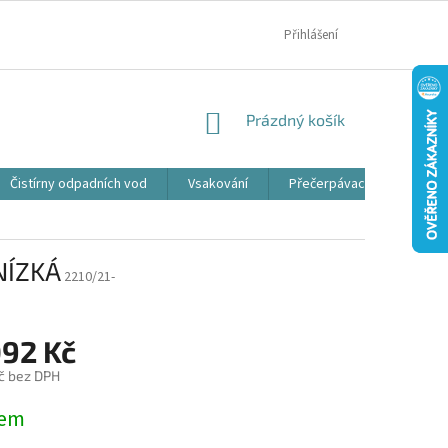
MOJE OBJEDNÁVKA
Přihlášení
NÁKUPNÍ
Prázdný košík
KOŠÍK
Čistírny odpadních vod
Vsakování
Přečerpávací jímky
NÍZKÁ
2210/21-
092 Kč
č bez DPH
dem