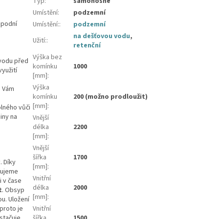
Typ
:
samonosné
Umístění
:
podzemní
spodní
Umístění:
:
podzemní
na dešťovou vodu
,
Užití:
:
retenční
Výška bez
 vodu před
komínku
1000
yužití
[mm]
:
Výška
u Vám
komínku
200 (možno prodloužit)
[mm]
:
olného vůči
iny na
Vnější
délka
2200
[mm]
:
Vnější
šířka
1700
. Díky
[mm]
:
učujeme
Vnitřní
i v čase
délka
2000
t
. Obsyp
[mm]
:
u. Uložení
proto je
Vnitřní
ostačuje
šířka
1500