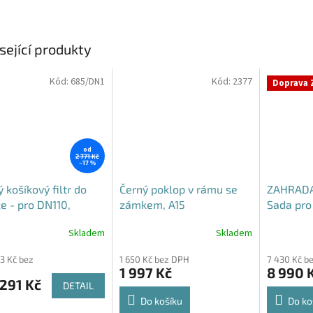
sející produkty
Kód:
685/DN1
Kód:
2377
Doprava 
od
2 771 Kč
–17 %
 košíkový filtr do
Černý poklop v rámu se
ZAHRADA
e - pro DN110,
zámkem, A15
Sada pro 
5 i DN160
vody
Skladem
Skladem
rné
Průměrné
cení
hodnocení
93 Kč bez
1 650 Kč bez DPH
7 430 Kč b
ktu
produktu
1 997 Kč
8 990 
je
291 Kč
DETAIL
4,5
z
Do košíku
Do ko