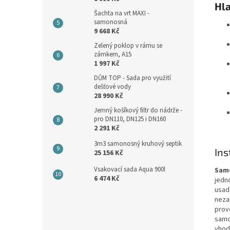
Hla
Šachta na vrt MAXI -
samonosná
9 668 Kč
Zelený poklop v rámu se
zámkem, A15
1 997 Kč
DŮM TOP - Sada pro využití
dešťové vody
28 990 Kč
Jemný košíkový filtr do nádrže -
pro DN110, DN125 i DN160
2 291 Kč
3m3 samonosný kruhový septik
Ins
25 156 Kč
Vsakovací sada Aqua 900l
Sam
6 474 Kč
jedn
usadi
neza
prov
samo
vhodn