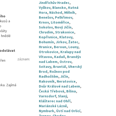
Jindřichův Hradec
,
Vyškov
,
Blansko
,
Kutná
Hora
,
Náchod
,
Mělník
,
kého
Benešov
,
Pelhřimov
,
 kusů a
Krnov
,
Litoměřice
,
o
Sokolov
,
Nový Jičín
,
kláty
Chrudim
,
Strakonice
,
o hnědé
Kopřivnice
,
Klatovy
,
Bohumín
,
Jirkov
,
Žatec
,
Hranice
,
Beroun
,
Louny
,
 odolávat
Otrokovice
,
Kralupy nad
Vltavou
,
Kadaň
,
Brandýs
záznam
:
přen
nad Labem
,
Ostrov
,
Svitavy
,
Bruntál
,
Uherský
Brod
,
Rožnov pod
Radhoštěm
,
Jičín
,
Rakovník
,
Neratovice
,
vka. Zajímá
Dvůr Králové nad Labem
,
Česká Třebová
,
Bílina
,
Varnsdorf
,
Slaný
,
Klášterec nad Ohří
,
Mariánské Lázně
,
Nymburk
,
Ústí nad Orlicí
,