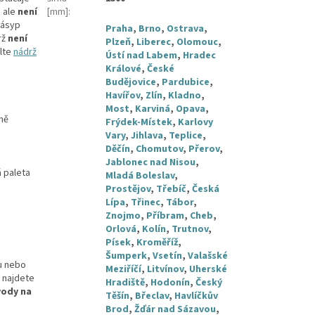
, ale
není
[mm]
:
zásyp
Praha
,
Brno
,
Ostrava
,
rž
není
Plzeň
,
Liberec
,
Olomouc
,
olte
nádrž
Ústí nad Labem
,
Hradec
Králové
,
České
Budějovice
,
Pardubice
,
Havířov
,
Zlín
,
Kladno
,
Most
,
Karviná
,
Opava
,
ně
Frýdek-Místek
,
Karlovy
Vary
,
Jihlava
,
Teplice
,
Děčín
,
Chomutov
,
Přerov
,
Jablonec nad Nisou
,
á paleta
Mladá Boleslav
,
Prostějov
,
Třebíč
,
Česká
Lípa
,
Třinec
,
Tábor
,
Znojmo
,
Příbram
,
Cheb
,
Orlová
,
Kolín
,
Trutnov
,
Písek
,
Kroměříž
,
Šumperk
,
Vsetín
,
Valašské
u nebo
Meziříčí
,
Litvínov
,
Uherské
 najdete
Hradiště
,
Hodonín
,
Český
vody na
Těšín
,
Břeclav
,
Havlíčkův
Brod
,
Žďár nad Sázavou
,