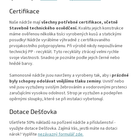
Certifikace
Naše nádrže mají
všechny potřebné certifikace, včetně
Stavebně technického osvědčení.
Kvalitu jejich konstrukce
máme ověřenou několika tisíci vyrobených kusů a statickými
posudky! Nádrže vyrábíme výhradně z certifikovaného
prvojakostního polypropylenu. Při výrobě nikdy nepoužíváme
technický PP - recyklát. Tyto recykláty ztrácejí velmi rychle
svoje vlastnosti. Snadno je poznáte podle jejich černé nebo
hnědé barvy.
Samonosné nádrže jsou navrženy a vyrobeny tak, aby i
prázdné
byly schopny odolávat vnějšímu tlaku zeminy
. Uvnitř nebo
vně jsou vyztuženy svislým žebrováním a vodorovnými prstenci
zaručujícími vysokou odolnost. Strop je vyztužen a podepřen
opěrnými sloupky, které se při instalaci vybetonují.
Dotace Dešťovka
Ušetřete 50% nákladů na pořízení nádrže a příslušenství -
využijte dotace Dešťovka. Zajímá Vás, jestli máte na dotaci
nárok? Vyplňte
nezávazný formulář zde.