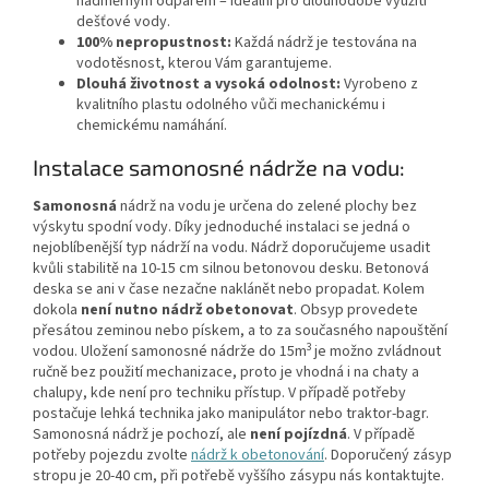
nadměrným odparem – ideální pro dlouhodobé využití
dešťové vody.
100% nepropustnost:
Každá nádrž je testována na
vodotěsnost, kterou Vám garantujeme.
Dlouhá životnost a vysoká odolnost:
Vyrobeno z
kvalitního plastu odolného vůči mechanickému i
chemickému namáhání.
Instalace samonosné nádrže na vodu:
Samonosná
nádrž na vodu je určena do zelené plochy bez
výskytu spodní vody. Díky jednoduché instalaci se jedná o
nejoblíbenější typ nádrží na vodu. Nádrž doporučujeme usadit
kvůli stabilitě na 10-15 cm silnou betonovou desku. Betonová
deska se ani v čase nezačne naklánět nebo propadat. Kolem
dokola
není nutno nádrž obetonovat
. Obsyp provedete
přesátou zeminou nebo pískem, a to za současného napouštění
3
vodou. Uložení samonosné nádrže do 15m
je možno zvládnout
ručně bez použití mechanizace, proto je vhodná i na chaty a
chalupy, kde není pro techniku přístup. V případě potřeby
postačuje lehká technika jako manipulátor nebo traktor-bagr.
Samonosná nádrž je pochozí, ale
není pojízdná
. V případě
potřeby pojezdu zvolte
nádrž k obetonování
. Doporučený zásyp
stropu je 20-40 cm, při potřebě vyššího zásypu nás kontaktujte.