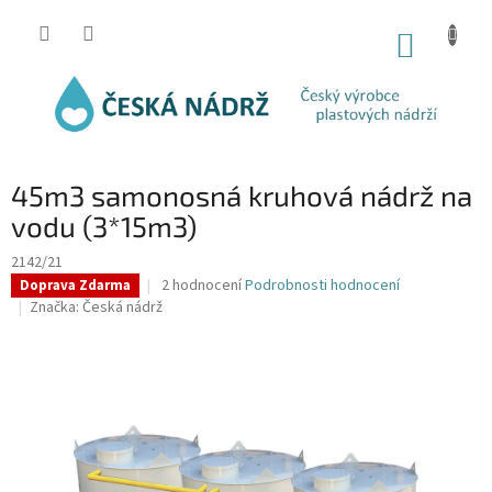
Přejít
na
NÁKUP
obsah
KOŠÍK
45m3 samonosná kruhová nádrž na
vodu (3*15m3)
2142/21
Průměrné
2 hodnocení
Podrobnosti hodnocení
Doprava Zdarma
hodnocení
Značka:
Česká nádrž
produktu
je
4,5
z
5
hvězdiček.