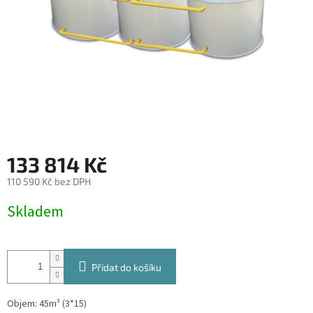
133 814 Kč
110 590 Kč bez DPH
Měrná
Skladem
cena:
Přidat do košíku
Objem: 45m³ (3*15)