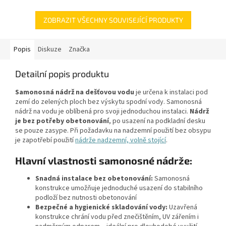
šedáMateriál: PEPoklop je
vybaven 2 šrouby pro...
ZOBRAZIT VŠECHNY SOUVISEJÍCÍ PRODUKTY
Popis
Diskuze
Značka
Detailní popis produktu
Samonosná nádrž na dešťovou vodu
je určena k instalaci pod
zemí do zelených ploch bez výskytu spodní vody. Samonosná
nádrž na vodu je oblíbená pro svoji jednoduchou instalaci.
Nádrž
je bez potřeby obetonování
, po usazení na podkladní desku
se pouze zasype. Při požadavku na nadzemní použití bez obsypu
je zapotřebí použití
nádrže nadzemní, volně stojící
.
Hlavní vlastnosti samonosné nádrže:
Snadná instalace bez obetonování:
Samonosná
konstrukce umožňuje jednoduché usazení do stabilního
podloží bez nutnosti obetonování
Bezpečné a hygienické skladování vody:
Uzavřená
konstrukce chrání vodu před znečištěním, UV zářením i