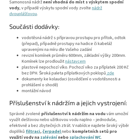
Samonosná nádrž
není vhodná do míst s výskytem spodní
vody
, v případě výskytu spodní vody zvolte
nádrž
dvouplášťovou
.
Součásti dodávky:
vodotěsná nádrž s přípravou prostupu pro přítok, odtok
(přepad), případně prostupy na hadice či kabeláž
upravenými na míru dle Vašeho zadání
revizní komínek průměru 600mm, základní výšky 200mm.
Komínek lze prodloužit
nástavcem
plastové nepochozí víko. Pochozí víko za příplatek 200 Kč
bez DPH. Široká paleta příplatkových poklopů
zde
dokumenty ke kolaudaci (osvědčení o vodotěsnosti a
prohlášení o shodě)
montážní návod
Příslušenství k nádržím a jejich vystrojení:
Správně zvolené
příslušenství k nádržím na vodu
vám umožní
využít dešťovou nebo užitkovou vodu naplno – jednoduše,
efektivně a bez zbytečných ztrát. V nabídce najdete široký výběr
doplňků
filtraci
,
čerpadel
nebo
kompletních setů
pro
využití vody na
zalévání
nebo
splachování WC
.