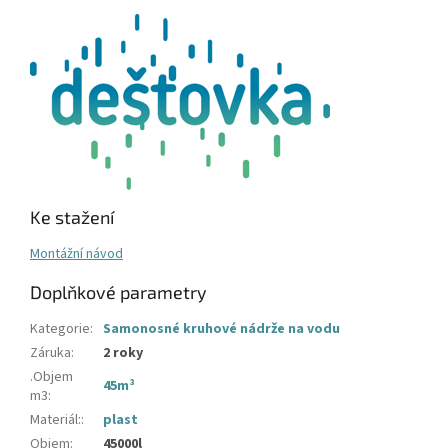
Ke stažení
Montážní návod
Doplňkové parametry
Kategorie
:
Samonosné kruhové nádrže na vodu
Záruka
:
2 roky
.Objem
45m³
m3
:
Materiál:
:
plast
Objem
:
45000l