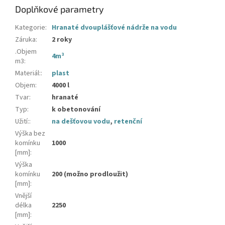
Doplňkové parametry
Kategorie
:
Hranaté dvouplášťové nádrže na vodu
Záruka
:
2 roky
.Objem
4m³
m3
:
Materiál:
:
plast
Objem
:
4000 l
Tvar
:
hranaté
Typ
:
k obetonování
Užití:
:
na dešťovou vodu
,
retenční
Výška bez
komínku
1000
[mm]
:
Výška
komínku
200 (možno prodloužit)
[mm]
:
Vnější
délka
2250
[mm]
: