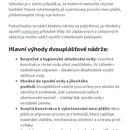
Výhodou je v tomto případě je, že kolem ní nemusíte chystat
bednění. Pouze vybetonujete již vyarmovaný prostor mezi plášti,
přebetonujete strop a je hotovo.
Pokud budou na nádrž kladeny nároky na pojízdnost, je vhodné ji
opatřit
poklopem
příslušné třídy. Do záplavových a zátopových
oblastí je možno nádrž opatřit vodotěsným poklopem.
Hlavní výhody dvouplášťové nádrže:
Bezpečné a hygienické skladování vody:
Uzavřená
konstrukce chrání vodu před znečištěním, UV zářením i
nadměrným odparem – ideální pro dlouhodobé využití
dešťové vody.
Vhodná do spodní vody a jílovitého
podloží:
Dvouplášťové nádrže jsou určeny pro uložení do
náročných podmínek, kde samonosná nebo k
obetonování nestačí – zvládají tlak spodní vody i
nestabilní zeminu.
Dvojitá konstrukce k vybetonování mezi plášti:
Mezi
plášti je připraven prostor pro betonáž, která zajišťuje
maximální stabilitu, mechanickou odolnost a ochranu proti
vztlaku.