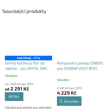
Související produkty
od
2 771 Kč
–17 %
Jemný košíkový filtr do
Kompozitní poklop DN600,
nádrže - pro DN110, DN125
pro OSOBNÍ VOZY B125
i DN160
Skladem
Průměrné
Skladem
hodnocení
od 1 893 Kč bez DPH
produktu
2 291 Kč
3 495 Kč bez DPH
od
je
4 229 Kč
4,6
DETAIL
z
Do košíku
5
Filtrační koš určený pro umístění
hvězdiček.