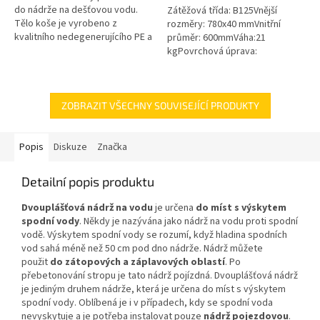
do nádrže na dešťovou vodu.
Zátěžová třída: B125Vnější
Tělo koše je vyrobeno z
rozměry: 780x40 mmVnitřní
kvalitního nedegenerujícího PE a
průměr: 600mmVáha:21
všechny kovové části jsou z
kgPovrchová úprava:
nerezové oceli! Koš Vám tak...
protiskluzBarva: černáPoklop je
vybaven 2 nerezovými šrouby.
ZOBRAZIT VŠECHNY SOUVISEJÍCÍ PRODUKTY
Popis
Diskuze
Značka
Detailní popis produktu
Dvouplášťová nádrž na vodu
je určena
do míst s výskytem
spodní vody
. Někdy je nazývána jako nádrž na vodu proti spodní
vodě. Výskytem spodní vody se rozumí, když hladina spodních
vod sahá méně než 50 cm pod dno nádrže. Nádrž můžete
použit
do zátopových a záplavových oblastí
. Po
přebetonování stropu je tato nádrž pojízdná. Dvouplášťová nádrž
je jediným druhem nádrže, která je určena do míst s výskytem
spodní vody. Oblíbená je i v případech, kdy se spodní voda
nevyskytuje a je potřeba instalovat pouze
nádrž pojezdovou
.