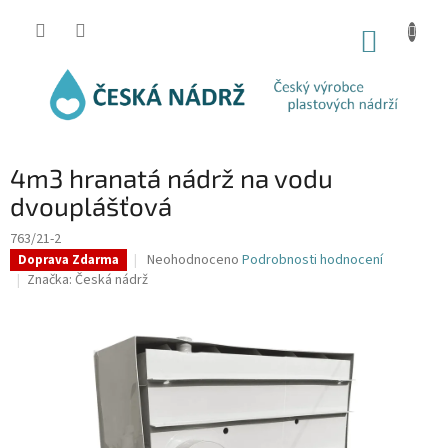
Přejít
na
NÁKUP
obsah
KOŠÍK
4m3 hranatá nádrž na vodu
dvouplášťová
763/21-2
Průměrné
Neohodnoceno
Podrobnosti hodnocení
Doprava Zdarma
hodnocení
Značka:
Česká nádrž
produktu
je
0,0
z
5
hvězdiček.