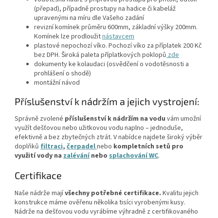
(přepad), případně prostupy na hadice či kabeláž
upravenými na míru dle Vašeho zadání
revizní komínek průměru 600mm, základní výšky 200mm.
Komínek lze prodloužit
nástavcem
plastové nepochozí víko. Pochozí víko za příplatek 200 Kč
bez DPH. Široká paleta příplatkových poklopů
zde
dokumenty ke kolaudaci (osvědčení o vodotěsnosti a
prohlášení o shodě)
montážní návod
Příslušenství k nádržím a jejich vystrojení:
Správně zvolené
příslušenství k nádržím na vodu
vám umožní
využít dešťovou nebo užitkovou vodu naplno – jednoduše,
efektivně a bez zbytečných ztrát. V nabídce najdete široký výběr
doplňků
filtraci
,
čerpadel
nebo
kompletních setů
pro
využití vody na
zalévání
nebo
splachování WC
.
Certifikace
Naše nádrže mají
všechny potřebné certifikace.
Kvalitu jejich
konstrukce máme ověřenu několika tisíci vyrobenými kusy.
Nádrže na dešťovou vodu vyrábíme výhradně z certifikovaného