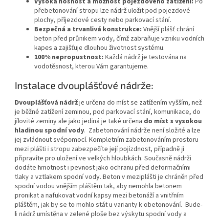
Vysoká nosnost a možnost pojezdového zatížení:
Po
přebetonování stropu lze nádrž uložit pod pojezdové
plochy, příjezdové cesty nebo parkovací stání.
Bezpečná a trvanlivá konstrukce:
Vnější plášť chrání
beton před průnikem vody, čímž zabraňuje vzniku vodních
kapes a zajišťuje dlouhou životnost systému.
100% nepropustnost:
Každá nádrž je testována na
vodotěsnost, kterou Vám garantujeme.
Instalace dvouplášťové nádrže:
Dvouplášťová nádrž
je určena do míst se zatížením vyšším, než
je běžné zatížení zeminou, pod parkovací stání, komunikace, do
jílovité zeminy ale jako jediná je také určena
do míst s vysokou
hladinou spodní vody
.
Zabetonování nádrže není složité a lze
jej zvládnout svépomocí. Kompletním zabetonováním prostoru
mezi plášti i stropu zabezpečíte její pojízdnost, případně ji
připravíte pro uložení ve velkých hloubkách. Současně nádrži
dodáte hmotnost i pevnost jako ochranu před deformačními
tlaky a vztlakem spodní vody. Beton v meziplášti je chráněn před
spodní vodou vnějším pláštěm tak, aby nemohla betonem
pronikat a nafukovat vodní kapsy mezi betonáží a vnitřním
pláštěm, jak by se to mohlo stát u varianty k obetonování. Bude-
li nádrž umístěna v zelené ploše bez výskytu spodní vody a