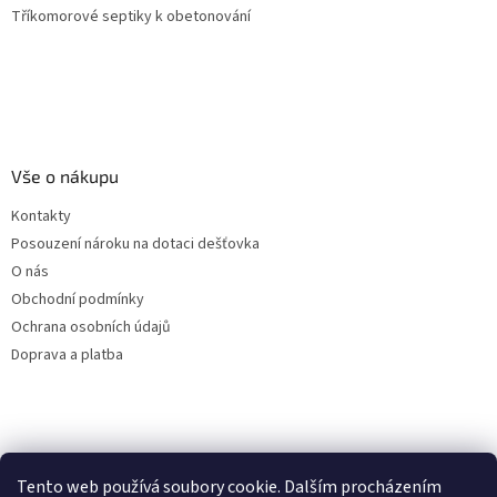
Tříkomorové septiky k obetonování
Vše o nákupu
Kontakty
Posouzení nároku na dotaci dešťovka
O nás
Obchodní podmínky
Ochrana osobních údajů
Doprava a platba
Virtuální asistent
Tento web používá soubory cookie. Dalším procházením
Filtry dešťové vody
Online