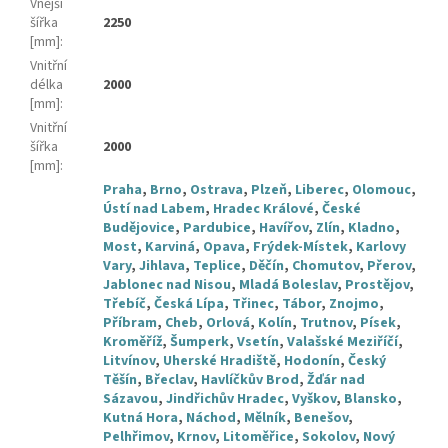
Vnější
šířka
2250
[mm]
:
Vnitřní
délka
2000
[mm]
:
Vnitřní
šířka
2000
[mm]
:
Praha
,
Brno
,
Ostrava
,
Plzeň
,
Liberec
,
Olomouc
,
Ústí nad Labem
,
Hradec Králové
,
České
Budějovice
,
Pardubice
,
Havířov
,
Zlín
,
Kladno
,
Most
,
Karviná
,
Opava
,
Frýdek-Místek
,
Karlovy
Vary
,
Jihlava
,
Teplice
,
Děčín
,
Chomutov
,
Přerov
,
Jablonec nad Nisou
,
Mladá Boleslav
,
Prostějov
,
Třebíč
,
Česká Lípa
,
Třinec
,
Tábor
,
Znojmo
,
Příbram
,
Cheb
,
Orlová
,
Kolín
,
Trutnov
,
Písek
,
Kroměříž
,
Šumperk
,
Vsetín
,
Valašské Meziříčí
,
Litvínov
,
Uherské Hradiště
,
Hodonín
,
Český
Těšín
,
Břeclav
,
Havlíčkův Brod
,
Žďár nad
Sázavou
,
Jindřichův Hradec
,
Vyškov
,
Blansko
,
Kutná Hora
,
Náchod
,
Mělník
,
Benešov
,
Pelhřimov
,
Krnov
,
Litoměřice
,
Sokolov
,
Nový