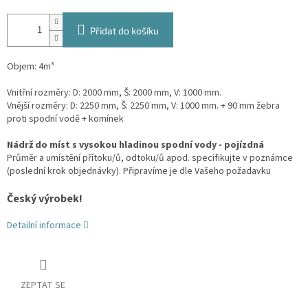
Přidat do košíku
Objem: 4m³
Vnitřní rozměry: D: 2000 mm, Š: 2000 mm, V: 1000 mm.
Vnější rozměry: D: 2250 mm, Š: 2250 mm, V: 1000 mm. + 90 mm žebra
proti spodní vodě + komínek
Nádrž do míst s vysokou hladinou spodní vody - pojízdná
Průměr a umístění přítoku/ů, odtoku/ů apod. specifikujte v poznámce
(poslední krok objednávky). Připravíme je dle Vašeho požadavku
Český výrobek!
Detailní informace
ZEPTAT SE