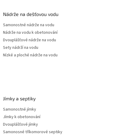
á
p
a
Nádrže na dešťovou vodu
t
Samonostné nádrže na vodu
í
Nádrže na vodu k obetonování
Dvouplášťové nádrže na vodu
Sety nádrží na vodu
Nízké a ploché nádrže na vodu
Jímky a septiky
Samonostné jímky
Jímky k obetonování
Dvouplášťové jímky
Samonosné tříkomorové septiky