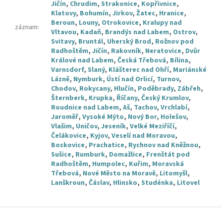
Jičín
,
Chrudim
,
Strakonice
,
Kopřivnice
,
Klatovy
,
Bohumín
,
Jirkov
,
Žatec
,
Hranice
,
Beroun
,
Louny
,
Otrokovice
,
Kralupy nad
záznam
:
Vltavou
,
Kadaň
,
Brandýs nad Labem
,
Ostrov
,
Svitavy
,
Bruntál
,
Uherský Brod
,
Rožnov pod
Radhoštěm
,
Jičín
,
Rakovník
,
Neratovice
,
Dvůr
Králové nad Labem
,
Česká Třebová
,
Bílina
,
Varnsdorf
,
Slaný
,
Klášterec nad Ohří
,
Mariánské
Lázně
,
Nymburk
,
Ústí nad Orlicí
,
Turnov
,
Chodov
,
Rokycany
,
Hlučín
,
Poděbrady
,
Zábřeh
,
Šternberk
,
Krupka
,
Říčany
,
Český Krumlov
,
Roudnice nad Labem
,
Aš
,
Tachov
,
Vrchlabí
,
Jaroměř
,
Vysoké Mýto
,
Nový Bor
,
Holešov
,
Vlašim
,
Uničov
,
Jeseník
,
Velké Meziříčí
,
Čelákovice
,
Kyjov
,
Veselí nad Moravou
,
Boskovice
,
Prachatice
,
Rychnov nad Kněžnou
,
Sušice
,
Rumburk
,
Domažlice
,
Frenštát pod
Radhoštěm
,
Humpolec
,
Kuřim
,
Moravská
Třebová
,
Nové Město na Moravě
,
Litomyšl
,
Lanškroun
,
Čáslav
,
Hlinsko
,
Studénka
,
Litovel
Z