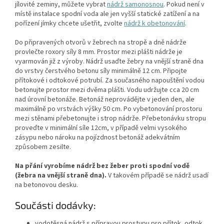
jílovité zeminy, můžete vybrat
nádrž samonosnou
. Pokud není v
místě instalace spodní voda ale jen vyšší statické zatížení a na
pořízení jímky chcete ušetřit, zvolte
nádrž k obetonování
.
Do připravených otvorů v žebrech na stropě a dně nádrže
provlečte roxory síly 8 mm. Prostor mezi plášti nádrže je
vyarmován již z výroby. Nádrž usaďte žebry na vnější straně dna
do vrstvy čerstvého betonu síly minimálně 12 cm. Připojte
přítokové i odtokové potrubí. Za současného napouštění vodou
betonujte prostor mezi dvěma plášti. Vodu udržujte cca 20 cm
nad úrovní betonáže. Betonáž neprovádějte v jeden den, ale
maximálně po vrstvách výšky 50 cm. Po vybetonování prostoru
mezi stěnami přebetonujte i strop nádrže. Přebetonávku stropu
proveďte v minimální síle 12cm, v případě velmi vysokého
zásypu nebo nároku na pojízdnost betonáž adekvátním
způsobem zesilte.
Na přání vyrobíme nádrž bez žeber proti spodní vodě
(žebra na vnější straně dna).
V takovém případě se nádrž usadí
na betonovou desku.
Součásti dodávky:
vodotěsná nádrž s přípravou prostupu pro přítok, odtok