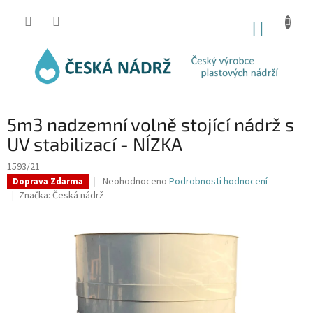
Přejít
na
NÁKUP
obsah
KOŠÍK
5m3 nadzemní volně stojící nádrž s
UV stabilizací - NÍZKA
1593/21
Průměrné
Neohodnoceno
Podrobnosti hodnocení
Doprava Zdarma
hodnocení
Značka:
Česká nádrž
produktu
je
0,0
z
5
hvězdiček.