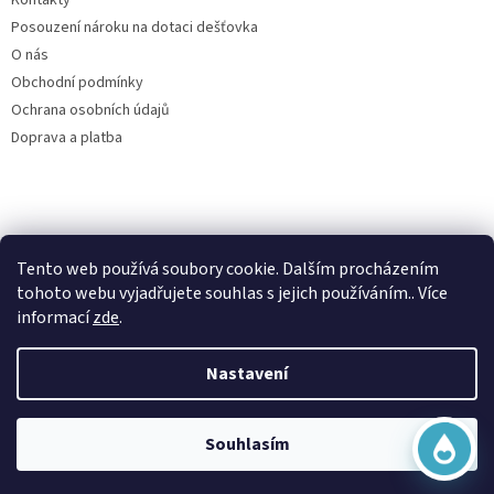
Posouzení nároku na dotaci dešťovka
O nás
Obchodní podmínky
Ochrana osobních údajů
Doprava a platba
Virtuální asistent
Filtry dešťové vody
Tento web používá soubory cookie. Dalším procházením
Online
tohoto webu vyjadřujete souhlas s jejich používáním.. Více
informací
zde
.
Nastavení
Vytvořil Shoptet
Začít konverzaci
Copyright 2026
Česká nádrž
. Všechna práva vyhrazena.
Souhlasím