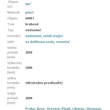
.Objem
5m³
m3
:
Materiál:
:
plast
Objem
:
5000 l
Tvar
:
kruhové
Typ
:
nadzemní
Umístění:
:
nadzemní
,
volně stojící
Užití:
:
na dešťovou vodu
,
retenční
Vnitřní
průměr
2550
[mm]
:
Výška bez
komínku
1000
[mm]
:
Výška
komínku
100 (možno prodloužit)
[mm]
:
Vnější
průměr
2600
[mm]
:
Praha
,
Brno
,
Ostrava
,
Plzeň
,
Liberec
,
Olomouc
,