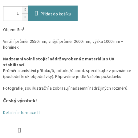
Přidat do košíku
3
Objem: 5m
Vnitřní průměr 2550 mm, vnější průměr 2600 mm, výška 1000 mm +
komínek
Nadzemní volně stojící nádrž vyrobená z materiálu s UV
stabilizací.
Průměr a umístění přítoku/ů, odtoku/ů apod. specifikujte v poznámce
(poslední krok objednávky). Připravíme je dle Vašeho požadavku
Fotografie jsou ilustrační a zobrazují nadzemní nádrž jiných rozměrů.
Český výrobek!
Detailní informace