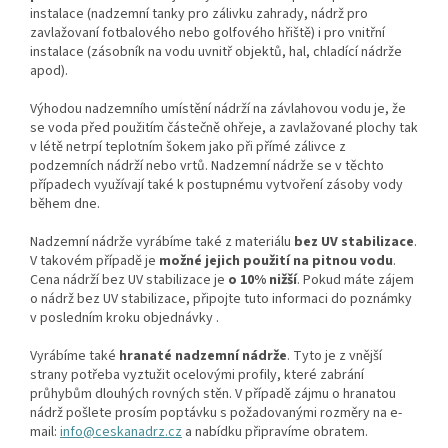
instalace (nadzemní tanky pro zálivku zahrady, nádrž pro
zavlažovaní fotbalového nebo golfového hřiště) i pro vnitřní
instalace (zásobník na vodu uvnitř objektů, hal, chladící nádrže
apod).
Výhodou nadzemního umístění nádrží na závlahovou vodu je, že
se voda před použitím částečně ohřeje, a zavlažované plochy tak
v létě netrpí teplotním šokem jako při přímé zálivce z
podzemních nádrží nebo vrtů. Nadzemní nádrže se v těchto
případech využívají také k postupnému vytvoření zásoby vody
během dne.
Nadzemní nádrže vyrábíme také z materiálu
bez UV stabilizace
.
V takovém případě je
možné jejich použití na pitnou vodu
.
Cena nádrží bez UV stabilizace je
o 10% nižší
. Pokud máte zájem
o nádrž bez UV stabilizace, připojte tuto informaci do poznámky
v posledním kroku objednávky .
Vyrábíme také
hranaté nadzemní nádrže
. Tyto je z vnější
strany potřeba vyztužit ocelovými profily, které zabrání
průhybům dlouhých rovných stěn. V případě zájmu o hranatou
nádrž pošlete prosím poptávku s požadovanými rozměry na e-
mail:
info@ceskanadrz.cz
a nabídku připravíme obratem.