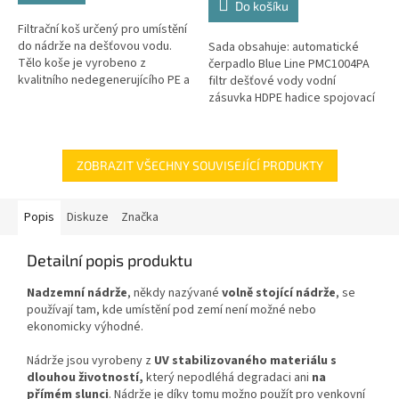
Do košíku
5
Filtrační koš určený pro umístění
hvězdiček.
do nádrže na dešťovou vodu.
Sada obsahuje: automatické
Tělo koše je vyrobeno z
čerpadlo Blue Line PMC1004PA
kvalitního nedegenerujícího PE a
filtr dešťové vody vodní
všechny kovové části jsou z
zásuvka HDPE hadice spojovací
nerezové oceli! Koš Vám tak...
materiál
ZOBRAZIT VŠECHNY SOUVISEJÍCÍ PRODUKTY
Popis
Diskuze
Značka
Detailní popis produktu
Nadzemní nádrže
, někdy nazývané
volně stojící nádrže
, se
používají tam, kde umístění pod zemí není možné nebo
ekonomicky výhodné.
Nádrže jsou vyrobeny z
UV stabilizovaného materiálu
s
dlouhou životností,
který nepodléhá degradaci ani
na
přímém slunci
. Nádrže je díky tomu možno použít pro venkovní