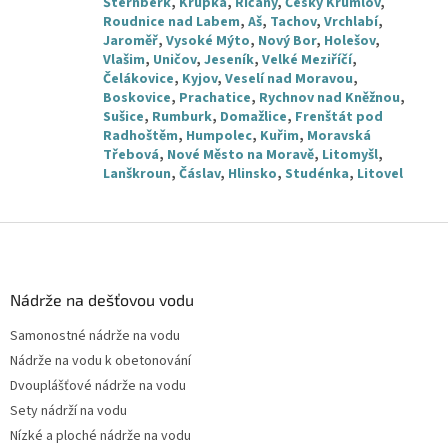
Šternberk
,
Krupka
,
Říčany
,
Český Krumlov
,
Roudnice nad Labem
,
Aš
,
Tachov
,
Vrchlabí
,
Jaroměř
,
Vysoké Mýto
,
Nový Bor
,
Holešov
,
Vlašim
,
Uničov
,
Jeseník
,
Velké Meziříčí
,
Čelákovice
,
Kyjov
,
Veselí nad Moravou
,
Boskovice
,
Prachatice
,
Rychnov nad Kněžnou
,
Sušice
,
Rumburk
,
Domažlice
,
Frenštát pod
Radhoštěm
,
Humpolec
,
Kuřim
,
Moravská
Třebová
,
Nové Město na Moravě
,
Litomyšl
,
Lanškroun
,
Čáslav
,
Hlinsko
,
Studénka
,
Litovel
Z
á
p
a
Nádrže na dešťovou vodu
t
Samonostné nádrže na vodu
í
Nádrže na vodu k obetonování
Dvouplášťové nádrže na vodu
Sety nádrží na vodu
Nízké a ploché nádrže na vodu