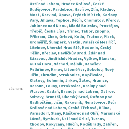
Ústí nad Labem
,
Hradec Králové
,
České
Budějovice
,
Pardubice
,
Havířov
,
Zlín
,
Kladno
,
Most
,
Karviná
,
Opava
,
Frýdek-Místek
,
Karlovy
Vary
,
Jihlava
,
Teplice
,
Děčín
,
Chomutov
,
Přerov
,
Jablonec nad Nisou
,
Mladá Boleslav
,
Prostějov
,
Třebíč
,
Česká Lípa
,
Třinec
,
Tábor
,
Znojmo
,
Příbram
,
Cheb
,
Orlová
,
Kolín
,
Trutnov
,
Písek
,
Kroměříž
,
Šumperk
,
Vsetín
,
Valašské Meziříčí
,
Litvínov
,
Uherské Hradiště
,
Hodonín
,
Český
Těšín
,
Břeclav
,
Havlíčkův Brod
,
Žďár nad
Sázavou
,
Jindřichův Hradec
,
Vyškov
,
Blansko
,
Kutná Hora
,
Náchod
,
Mělník
,
Benešov
,
Pelhřimov
,
Krnov
,
Litoměřice
,
Sokolov
,
Nový
Jičín
,
Chrudim
,
Strakonice
,
Kopřivnice
,
Klatovy
,
Bohumín
,
Jirkov
,
Žatec
,
Hranice
,
Beroun
,
Louny
,
Otrokovice
,
Kralupy nad
záznam
:
Vltavou
,
Kadaň
,
Brandýs nad Labem
,
Ostrov
,
Svitavy
,
Bruntál
,
Uherský Brod
,
Rožnov pod
Radhoštěm
,
Jičín
,
Rakovník
,
Neratovice
,
Dvůr
Králové nad Labem
,
Česká Třebová
,
Bílina
,
Varnsdorf
,
Slaný
,
Klášterec nad Ohří
,
Mariánské
Lázně
,
Nymburk
,
Ústí nad Orlicí
,
Turnov
,
Chodov
,
Rokycany
,
Hlučín
,
Poděbrady
,
Zábřeh
,