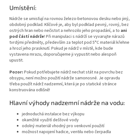
Umístění:
Nádrže se umisťují na rovnou železo-betonovou desku nebo jiný,
obdobný podklad. Klíčové je, aby byl podklad pevný, rovný, bez
ostrých hran nebo nečistot a nehrozilo jeho propadání, a to
ani
pod částí nádrže
! Při manipulaci s nádrží se vyvarujte nárazů
tvrdými předměty, především za teplot pod 5°C materiál křehne
a hrozí jeho prasknutí. Pokud je nádrž v místě, kde bude
vystavena mrazu, doporučujeme ji vypustit nebo alespoň
upustit.
Pozor:
Pokud potřebujete nádrž nechat stát na povrchu bez
obsypu, není možno použití nádrže samonosné. Je opravdu
třeba použít nádrž nadzemní, která je po statické stránce
konstruována odlišně!
Hlavní výhody nadzemní nádrže na vodu:
jednoduchá instalace bez výkopu
okamžité využití dešťové vody
odolný materiál vhodný pro venkovní použití
možnost napojení hadice, ventilu nebo čerpadla