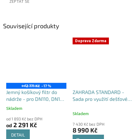
ZEPTAT SE
Související produkty
Doprava Zdarma
od
2 771 Kč
–17 %
Jemný košíkový filtr do
ZAHRADA STANDARD -
nádrže - pro DN110, DN125
Sada pro využití dešťové
i DN160
vody
Skladem
Průměrné
Skladem
hodnocení
od 1 893 Kč bez DPH
produktu
2 291 Kč
7 430 Kč bez DPH
od
je
8 990 Kč
4,6
DETAIL
z