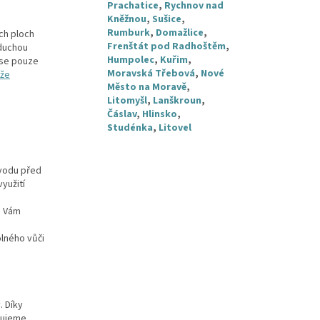
Prachatice
,
Rychnov nad
Kněžnou
,
Sušice
,
Rumburk
,
Domažlice
,
ých ploch
Frenštát pod Radhoštěm
,
oduchou
Humpolec
,
Kuřim
,
 se pouze
Moravská Třebová
,
Nové
rže
Město na Moravě
,
Litomyšl
,
Lanškroun
,
Čáslav
,
Hlinsko
,
Studénka
,
Litovel
 vodu před
yužití
u Vám
olného vůči
. Díky
učujeme