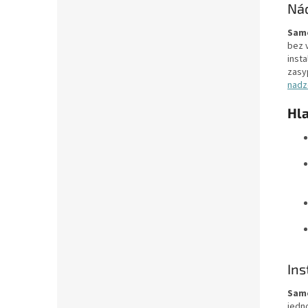
Ná
Samo
bez 
insta
zasy
nadze
Hl
Ins
Sam
jedn