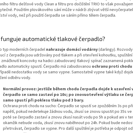
ního filtru dešťové vody Clean a filtru pro dočištění TRIO to však považuje
ytečné. Použitím plovákového sání může v nádrži zbývat větší nevyčerpate
ství vody, než při použití čerpadla se sáním přímo tělem čerpadla.
 funguje automatické tlakové čerpadlo?
o typ moderních čerpadel
nahrazuje domácí vodárny
(darlingy). Rozvod
ucí z čerpadla jsou udržovány pod tlakem a při otevření kohoutku, spuštění
 zmáčknutí koncovky na hadici zabudovaný tlakový spínač zaznamená pokle
adlo automaticky spustí. Čerpadlo má zabudovanou
ochranu proti chodu
případě nedostatku vody se samo vypne. Samostatně vypne také když dojd
čení odběru vody.
Normální provoz: jestliže během chodu čerpadla dojde k uzavření 
čerpadlo se samo zastaví po 10s; po znovuotevření výtlaku se čer
samo spustí při poklesu tlaku pod 3 bary.
Ochrana proti chodu na sucho: Čerpadlo se spustí se zpožděním 3s po při
napětí, pokud nedetekuje žádnou vodu, zkusí se znovu spustit po 35s ve 
poté se čerpadlo zastaví a znovu zkusí nasát vodu po 5h a pokud ani v te
okamžik nebude voda, zkusí znovu naběhnout po 24h. Pokud bude nedos
přetrvávat, čerpadlo se vypne. Pro další spuštění je potřeba je odpojit od 