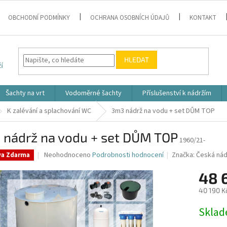
OBCHODNÍ PODMÍNKY
OCHRANA OSOBNÍCH ÚDAJŮ
KONTAKT
HLEDAT
Šachty na vrt
Vodoměrné šachty
Příslušenství k nádržím
K zalévání a splachování WC
3m3 nádrž na vodu + set DŮM TOP
 nádrž na vodu + set DŮM TOP
1960/21-
Průměrné
Neohodnoceno
Podrobnosti hodnocení
Značka:
Česká nád
va Zdarma
hodnocení
produktu
48 
je
40 190 K
0,0
z
Měrná
Skla
5
cena:
hvězdiček.