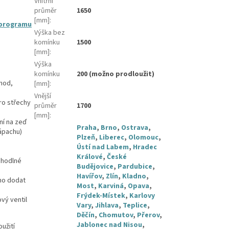
Vnitřní
průměr
1650
[mm]
:
 programu
Výška bez
komínku
1500
[mm]
:
Výška
komínku
200 (možno prodloužit)
hod,
[mm]
:
Vnější
ro střechy
průměr
1700
[mm]
:
ní na zeď
Praha
,
Brno
,
Ostrava
,
zápachu)
Plzeň
,
Liberec
,
Olomouc
,
Ústí nad Labem
,
Hradec
Králové
,
České
ohodlné
Budějovice
,
Pardubice
,
Havířov
,
Zlín
,
Kladno
,
no dodat
Most
,
Karviná
,
Opava
,
Frýdek-Místek
,
Karlovy
vý ventil
Vary
,
Jihlava
,
Teplice
,
Děčín
,
Chomutov
,
Přerov
,
Jablonec nad Nisou
,
užití