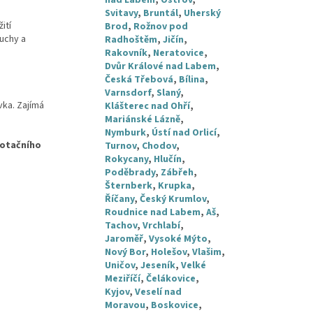
nad Labem
,
Ostrov
,
Svitavy
,
Bruntál
,
Uherský
ití
Brod
,
Rožnov pod
uchy a
Radhoštěm
,
Jičín
,
Rakovník
,
Neratovice
,
Dvůr Králové nad Labem
,
Česká Třebová
,
Bílina
,
Varnsdorf
,
Slaný
,
vka. Zajímá
Klášterec nad Ohří
,
Mariánské Lázně
,
Nymburk
,
Ústí nad Orlicí
,
dotačního
Turnov
,
Chodov
,
Rokycany
,
Hlučín
,
Poděbrady
,
Zábřeh
,
Šternberk
,
Krupka
,
Říčany
,
Český Krumlov
,
Roudnice nad Labem
,
Aš
,
Tachov
,
Vrchlabí
,
Jaroměř
,
Vysoké Mýto
,
Nový Bor
,
Holešov
,
Vlašim
,
Uničov
,
Jeseník
,
Velké
Meziříčí
,
Čelákovice
,
Kyjov
,
Veselí nad
Moravou
,
Boskovice
,