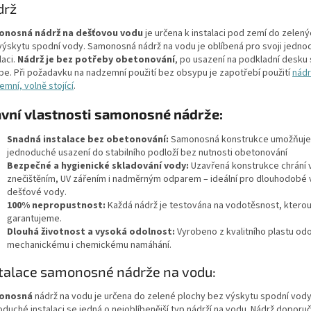
drž
nosná nádrž na dešťovou vodu
je určena k instalaci pod zemí do zelen
výskytu spodní vody. Samonosná nádrž na vodu je oblíbená pro svoji jedn
laci.
Nádrž je bez potřeby obetonování
, po usazení na podkladní desku
pe. Při požadavku na nadzemní použití bez obsypu je zapotřebí použití
nád
mní, volně stojící
.
avní vlastnosti samonosné nádrže:
Snadná instalace bez obetonování:
Samonosná konstrukce umožňuje
jednoduché usazení do stabilního podloží bez nutnosti obetonování
Bezpečné a hygienické skladování vody:
Uzavřená konstrukce chrání
znečištěním, UV zářením i nadměrným odparem – ideální pro dlouhodobé v
dešťové vody.
100% nepropustnost:
Každá nádrž je testována na vodotěsnost, ktero
garantujeme.
Dlouhá životnost a vysoká odolnost:
Vyrobeno z kvalitního plastu od
mechanickému i chemickému namáhání.
talace samonosné nádrže na vodu:
onosná
nádrž na vodu je určena do zelené plochy bez výskytu spodní vody
oduché instalaci se jedná o nejoblíbenější typ nádrží na vodu. Nádrž dopor