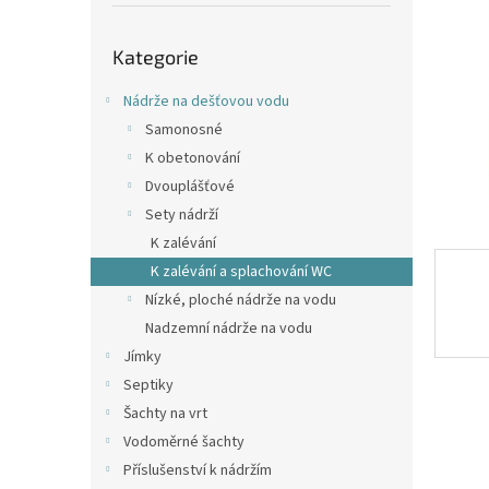
p
a
Přeskočit
n
Kategorie
kategorie
e
l
Nádrže na dešťovou vodu
Samonosné
K obetonování
Dvouplášťové
Sety nádrží
K zalévání
K zalévání a splachování WC
Nízké, ploché nádrže na vodu
Nadzemní nádrže na vodu
Jímky
Septiky
Šachty na vrt
Vodoměrné šachty
Příslušenství k nádržím