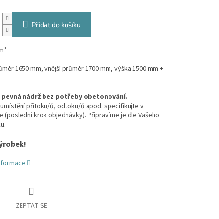
Přidat do košíku
m³
průměr 1650 mm, vnější průměr 1700 mm, výška 1500 mm +
, pevná nádrž bez potřeby obetonování.
umístění přítoku/ů, odtoku/ů apod. specifikujte v
(poslední krok objednávky). Připravíme je dle Vašeho
u.
ýrobek!
informace
ZEPTAT SE