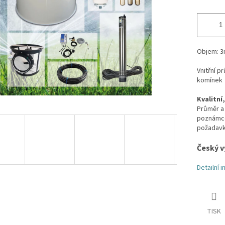
Objem: 3
Vnitřní 
komínek
Kvalitní
Průměr a 
poznámce 
požadavk
Český v
Detailní 
TISK