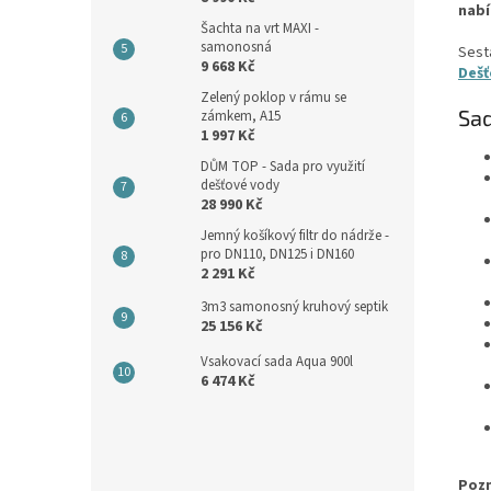
nab
Šachta na vrt MAXI -
samonosná
Sest
9 668 Kč
Dešť
Zelený poklop v rámu se
Sad
zámkem, A15
1 997 Kč
DŮM TOP - Sada pro využití
dešťové vody
28 990 Kč
Jemný košíkový filtr do nádrže -
pro DN110, DN125 i DN160
2 291 Kč
3m3 samonosný kruhový septik
25 156 Kč
Vsakovací sada Aqua 900l
6 474 Kč
Pozn