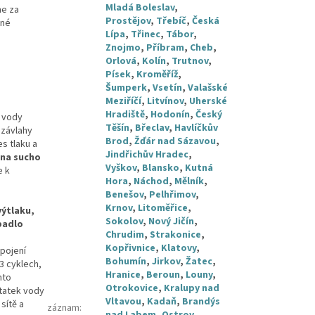
Mladá Boleslav
,
me za
Prostějov
,
Třebíč
,
Česká
lné
Lípa
,
Třinec
,
Tábor
,
Znojmo
,
Příbram
,
Cheb
,
Orlová
,
Kolín
,
Trutnov
,
Písek
,
Kroměříž
,
Šumperk
,
Vsetín
,
Valašské
Meziříčí
,
Litvínov
,
Uherské
Hradiště
,
Hodonín
,
Český
y vody
Těšín
,
Břeclav
,
Havlíčkův
 závlahy
Brod
,
Žďár nad Sázavou
,
s tlaku a
Jindřichův Hradec
,
 na sucho
Vyškov
,
Blansko
,
Kutná
e k
Hora
,
Náchod
,
Mělník
,
Benešov
,
Pelhřimov
,
Krnov
,
Litoměřice
,
výtlaku,
Sokolov
,
Nový Jičín
,
padlo
Chrudim
,
Strakonice
,
Kopřivnice
,
Klatovy
,
pojení
Bohumín
,
Jirkov
,
Žatec
,
3 cyklech,
Hranice
,
Beroun
,
Louny
,
nto
Otrokovice
,
Kralupy nad
tatek vody
Vltavou
,
Kadaň
,
Brandýs
sítě a
záznam
: