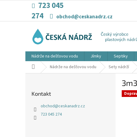
Přejít
723 045
na
274
obsah
obchod@ceskanadrz.cz
Nádrže na dešťovou vodu
Jímky
Septiky
Domů
Nádrže na dešťovou vodu
Sety nádrží
P
3m3
o
s
Kontakt
Dopra
t
r
obchod
@
ceskanadrz.cz
a
723 045 274
n
n
í