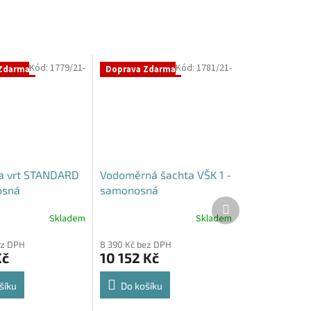
Kód:
1779/21-
Kód:
1781/21-
Zdarma
Doprava Zdarma
a vrt STANDARD
Vodoměrná šachta VŠK 1 -
osná
samonosná
Další
produkt
Skladem
Skladem
Průměrné
hodnocení
ez DPH
8 390 Kč bez DPH
produktu
Kč
10 152 Kč
je
4,4
z
šíku
Do košíku
5