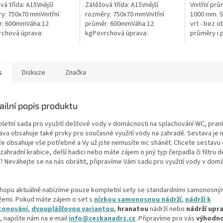
ček.
hvězdiček.
hvězdiček.
vá třída: A15Vnější
Zátěžová třída: A15Vnější
Vnitřní pr
y: 750x70 mmVnitřní
rozměry: 750x70 mmVnitřní
1000 mm. 
r: 600mmVáha:12
průměr: 600mmVáha:12
vrt - bez o
chová úprava:
kgPovrchová úprava:
průměry i 
kluzBarva: černá / černo-
protiskluzBarva:
pažení vrtu,
teriál: PEPoklop je
zelenámateriál: PEPoklop je
požadované
n 2 šrouby pro...
vybaven 2 šrouby pro
uzamčení/zajištění...
s
Diskuze
Značka
ailní popis produktu
letní sada pro využití dešťové vody v domácnosti na splachování WC, praní
ava obsahuje také prvky pro současné využití vody na zahradě. Sestava je 
 že obsahuje vše potřebné a Vy už jste nemusíte nic shánět. Chcete sestavu 
 zahradní krabice, delší hadici nebo máte zájem o jiný typ čerpadla či filtru 
? Neváhejte se na nás obrátit, připravíme Vám sadu pro využití vody v dom
shopu aktuálně nabízíme pouze kompletní sety se standardními samonosný
žemi. Pokud máte zájem o set s
nízkou samonosnou nádrží
,
nádrží k
tonování
,
dvouplášťovou variantou
,
hranatou
nádrží nebo
nádrží upr
, napište nám na e-mail
info@ceskanadrz.cz
. Připravíme pro vás
výhodn