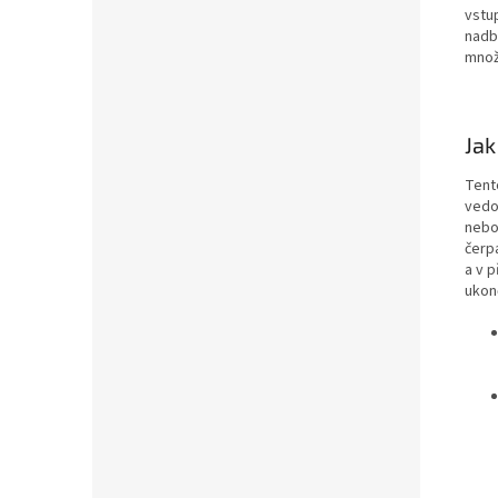
vstup
nadb
množ
Jak
Tent
vedo
nebo
čerp
a v 
ukon