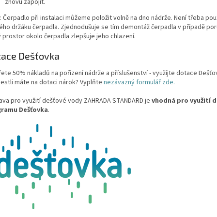
znovu zapojit.
 Čerpadlo při instalaci můžeme položit volně na dno nádrže. Není třeba použ
ého držáku čerpadla. Zjednodušuje se tím demontáž čerpadla v případě por
 prostor okolo čerpadla zlepšuje jeho chlazení.
tace Dešťovka
řete 50% nákladů na pořízení nádrže a příslušenství - využijte dotace Dešťo
jestli máte na dotaci nárok? Vyplňte
nezávazný formulář zde.
ava pro využití dešťové vody ZAHRADA STANDARD je
vhodná pro využití 
gramu Dešťovka
.