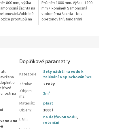
hvězdiček.
ůměr 800 mm, výška
Průměr: 1000 mm. Výška: 1200
Samonosná šachta na
mm + komínek Samonosná
betonování.Volitelné
vodoměrná šachta - bez
pozice prostupů na
obetonováníStandardní
 hadice i elektřinu -
prostupy šachty DN32 (jiné na
 průměry...
přání) Český výrobek! Pro
případné dotazy, či...
Doplňkové parametry
 atd.
Sety nádrží na vodu k
Kategorie
:
navržena
zalévání a splachování WC
doplnit o
Záruka
:
2 roky
dešťové
.Objem
ácnosti na
3m³
m3
:
Materiál:
:
plast
mi
Objem
:
3000 l
na dešťovou vodu
,
Užití:
:
avenou na
retenční
ou