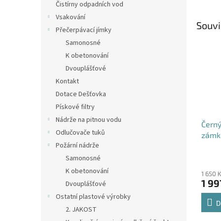
Čistírny odpadních vod
Vsakování
Souvi
Přečerpávací jímky
Samonosné
K obetonování
Dvouplášťové
Kontakt
Dotace Dešťovka
Pískové filtry
Nádrže na pitnou vodu
Černý
Odlučovače tuků
zámk
Požární nádrže
Průmě
Samonosné
hodno
K obetonování
1 650 
produ
1 99
Dvouplášťové
je
4,5
Ostatní plastové výrobky
z
D
2. JAKOST
5