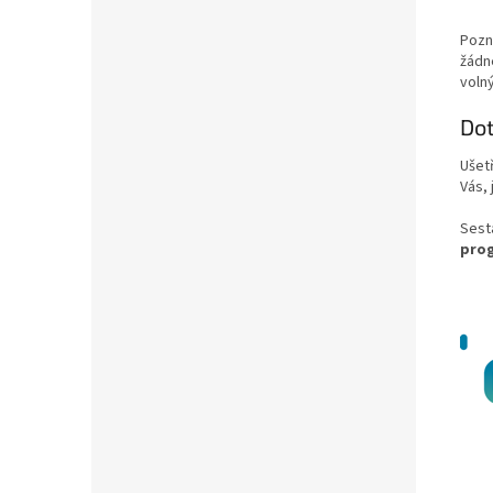
Pozn:
žádn
volný
Do
Ušet
Vás, 
Sest
pro