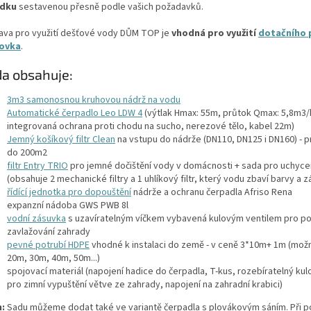
ídku
sestavenou přesně podle vašich požadavků.
ava pro využití dešťové vody DŮM TOP je
vhodná pro využití
dotačního
ovka
.
a obsahuje:
3m3 samonosnou kruhovou nádrž na vodu
Automatické čerpadlo Leo LDW 4
(výtlak Hmax: 55m, průtok Qmax: 5,8m3/
integrovaná ochrana proti chodu na sucho, nerezové tělo, kabel 22m)
Jemný košíkový filtr Clean
na vstupu do nádrže (DN110, DN125 i DN160) - p
do 200m2
filtr Entry TRIO
pro jemné dočištění vody v domácnosti + sada pro uchyce
(obsahuje 2 mechanické filtry a 1 uhlíkový filtr, který vodu zbaví barvy a 
řídící jednotka pro dopouštění
nádrže a ochranu čerpadla Afriso Rena
expanzní nádoba GWS PWB 8l
vodní zásuvka
s uzavíratelným víčkem vybavená kulovým ventilem pro p
zavlažování zahrady
pevné potrubí HDPE
vhodné k instalaci do země - v ceně 3*10m+ 1m (mož
20m, 30m, 40m, 50m...)
spojovací materiál (napojení hadice do čerpadla, T-kus, rozebíratelný kulo
pro zimní vypuštění větve ze zahrady, napojení na zahradní krabici)
:
Sadu můžeme dodat také ve variantě čerpadla s plovákovým sáním. Při po