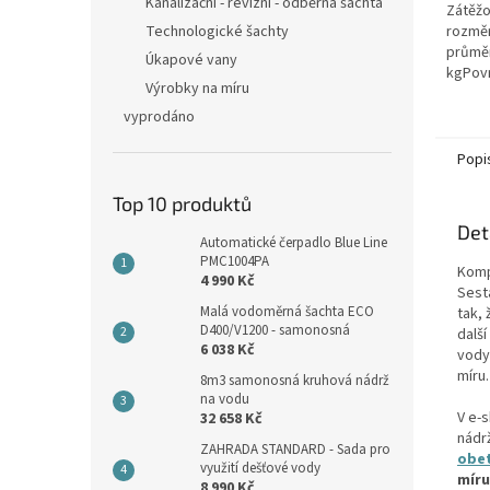
hvězdi
Kanalizační - revizní - odběrná šachta
Zátěžo
Technologické šachty
rozměr
průmě
Úkapové vany
kgPovr
Výrobky na míru
protis
šedáMa
vyprodáno
vybave
Popi
Top 10 produktů
Det
Automatické čerpadlo Blue Line
PMC1004PA
Komp
4 990 Kč
Sest
Malá vodoměrná šachta ECO
tak,
D400/V1200 - samonosná
další
6 038 Kč
vody
míru.
8m3 samonosná kruhová nádrž
na vodu
V e-
32 658 Kč
nádr
ZAHRADA STANDARD - Sada pro
obe
využití dešťové vody
míru
8 990 Kč