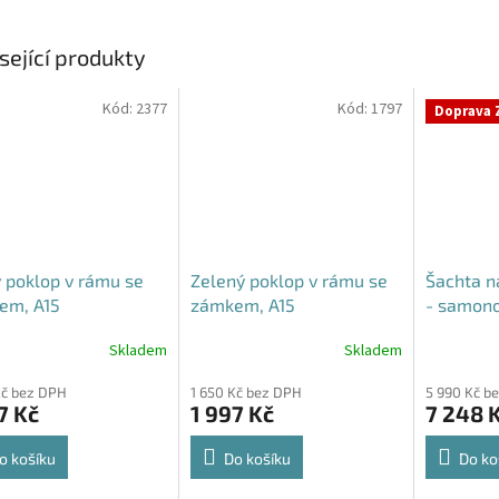
sející produkty
Kód:
2377
Kód:
1797
Doprava 
 poklop v rámu se
Zelený poklop v rámu se
Šachta n
em, A15
zámkem, A15
- samon
Skladem
Skladem
rné
Průměrné
Průměrné
cení
hodnocení
hodnocení
Kč bez DPH
1 650 Kč bez DPH
5 990 Kč b
ktu
produktu
produktu
7 Kč
1 997 Kč
7 248 
je
je
4,6
4,3
z
z
o košíku
Do košíku
Do ko
5
5