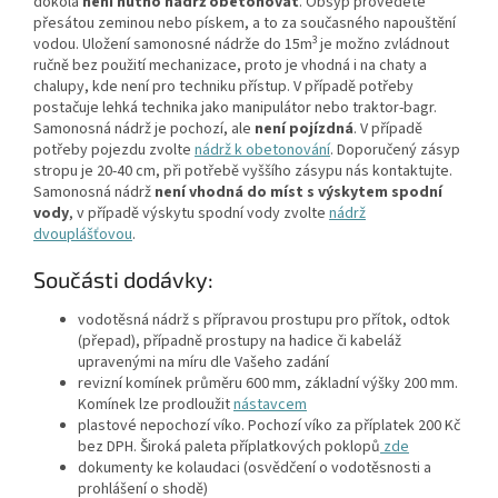
dokola
není nutno nádrž obetonovat
. Obsyp provedete
přesátou zeminou nebo pískem, a to za současného napouštění
3
vodou. Uložení samonosné nádrže do 15m
je možno zvládnout
ručně bez použití mechanizace, proto je vhodná i na chaty a
chalupy, kde není pro techniku přístup. V případě potřeby
postačuje lehká technika jako manipulátor nebo traktor-bagr.
Samonosná nádrž je pochozí, ale
není pojízdná
. V případě
potřeby pojezdu zvolte
nádrž k obetonování
. Doporučený zásyp
stropu je 20-40 cm, při potřebě vyššího zásypu nás kontaktujte.
Samonosná nádrž
není vhodná do míst s výskytem spodní
vody
, v případě výskytu spodní vody zvolte
nádrž
dvouplášťovou
.
Součásti dodávky:
vodotěsná nádrž s přípravou prostupu pro přítok, odtok
(přepad), případně prostupy na hadice či kabeláž
upravenými na míru dle Vašeho zadání
revizní komínek průměru 600 mm, základní výšky 200 mm.
Komínek lze prodloužit
nástavcem
plastové nepochozí víko. Pochozí víko za příplatek 200 Kč
bez DPH. Široká paleta příplatkových poklopů
zde
dokumenty ke kolaudaci (osvědčení o vodotěsnosti a
prohlášení o shodě)