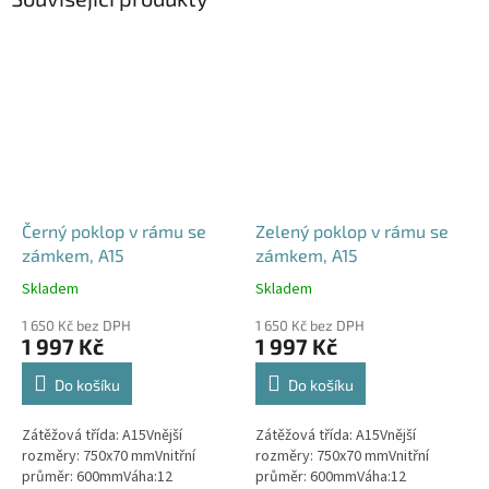
Černý poklop v rámu se
Zelený poklop v rámu se
zámkem, A15
zámkem, A15
Skladem
Skladem
Průměrné
Průměrné
hodnocení
hodnocení
1 650 Kč bez DPH
1 650 Kč bez DPH
produktu
produktu
1 997 Kč
1 997 Kč
je
je
4,5
4,6
Do košíku
Do košíku
z
z
5
5
Zátěžová třída: A15Vnější
Zátěžová třída: A15Vnější
hvězdiček.
hvězdiček.
rozměry: 750x70 mmVnitřní
rozměry: 750x70 mmVnitřní
průměr: 600mmVáha:12
průměr: 600mmVáha:12