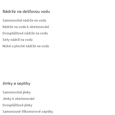
p
a
Nádrže na dešťovou vodu
t
Samonostné nádrže na vodu
í
Nádrže na vodu k obetonování
Dvouplášťové nádrže na vodu
Sety nádrží na vodu
Nízké a ploché nádrže na vodu
Jímky a septiky
Samonostné jímky
Jímky k obetonování
Dvouplášťové jímky
Samonosné tříkomorové septiky