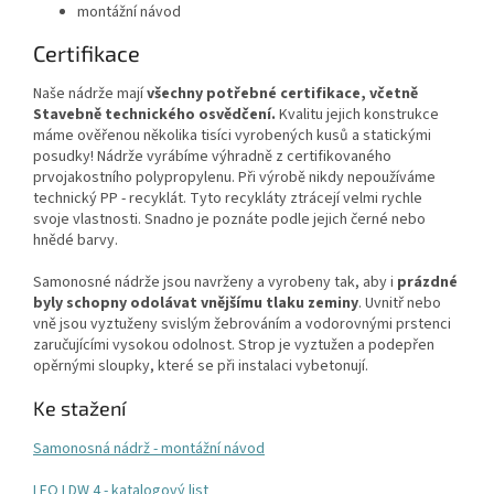
montážní návod
Certifikace
Naše nádrže mají
všechny potřebné certifikace, včetně
Stavebně technického osvědčení.
Kvalitu jejich konstrukce
máme ověřenou několika tisíci vyrobených kusů a statickými
posudky! Nádrže vyrábíme výhradně z certifikovaného
prvojakostního polypropylenu. Při výrobě nikdy nepoužíváme
technický PP - recyklát. Tyto recykláty ztrácejí velmi rychle
svoje vlastnosti. Snadno je poznáte podle jejich černé nebo
hnědé barvy.
Samonosné nádrže jsou navrženy a vyrobeny tak, aby i
prázdné
byly schopny odolávat vnějšímu tlaku zeminy
. Uvnitř nebo
vně jsou vyztuženy svislým žebrováním a vodorovnými prstenci
zaručujícími vysokou odolnost. Strop je vyztužen a podepřen
opěrnými sloupky, které se při instalaci vybetonují.
Ke stažení
Samonosná nádrž - montážní návod
LEO LDW 4 - katalogový list