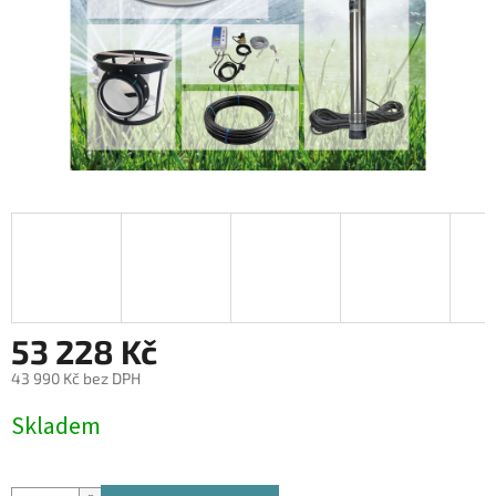
53 228 Kč
43 990 Kč bez DPH
Měrná
Skladem
cena: