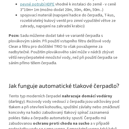
pevné potrubí HDPE
vhodné k instalaci do země - v ceně
3*10m+ 1m (možno dodat 20m, 30m, 40m, 50m...)
spojovací materiál (napojení hadice do čerpadla, T-kus,
rozebíratelný kulový ventil pro zimní vypuštění větve ze
zahrady, napojení na zahradní krabici)
Pozn:
Sadu můžeme dodat také ve variantě čerpadla s
plovákovým sáním. Při použití vstupního filtru dešťové vody
Clean a filtru pro dočištění TRIO to však považujeme za
nadbytečné. Použitím plovákového sání může v nádrži zbývat
větší nevyčerpatelné množství vody, než při použití čerpadla se
sáním přímo tělem čerpadla.
Jak funguje automatické tlakové čerpadlo?
Tento typ moderních čerpadel
nahrazuje domácí vodárny
(darlingy). Rozvody vody vedoucí z čerpadla jsou udržovány pod
tlakem a při otevření kohoutku, spuštění závlahy nebo zmáčknutí
koncovky na hadici zabudovaný tlakový spínač zaznamená
pokles tlaku a čerpadlo automaticky spustí. Čerpadlo má
zabudovanou
ochranu proti chodu na sucho
a v případě
nedostatku vody se samo vypne. Samostatně vypne také když