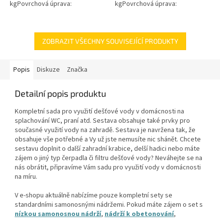
kgPovrchová úprava:
kgPovrchová úprava:
protiskluzBarva: černá / černo-
protiskluzBarva: zelenámateriál:
šedáMateriál: PEPoklop je
PEPoklop je vybaven 2 šrouby
vybaven 2 šrouby pro...
pro uzamčení/zajištění...
ZOBRAZIT VŠECHNY SOUVISEJÍCÍ PRODUKTY
Popis
Diskuze
Značka
Detailní popis produktu
Kompletní sada pro využití dešťové vody v domácnosti na
splachování WC, praní atd. Sestava obsahuje také prvky pro
současné využití vody na zahradě. Sestava je navržena tak, že
obsahuje vše potřebné a Vy už jste nemusíte nic shánět. Chcete
sestavu doplnit o další zahradní krabice, delší hadici nebo máte
zájem o jiný typ čerpadla či filtru dešťové vody? Neváhejte se na
nás obrátit, připravíme Vám sadu pro využití vody v domácnosti
na míru.
V e-shopu aktuálně nabízíme pouze kompletní sety se
standardními samonosnými nádržemi. Pokud máte zájem o set s
nízkou samonosnou nádrží
,
nádrží k obetonování
,