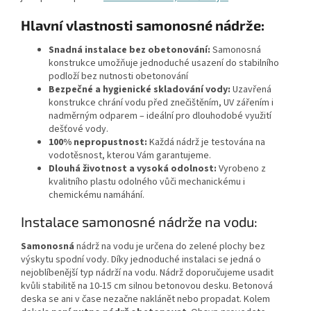
Hlavní vlastnosti samonosné nádrže:
Snadná instalace bez obetonování:
Samonosná
konstrukce umožňuje jednoduché usazení do stabilního
podloží bez nutnosti obetonování
Bezpečné a hygienické skladování vody:
Uzavřená
konstrukce chrání vodu před znečištěním, UV zářením i
nadměrným odparem – ideální pro dlouhodobé využití
dešťové vody.
100% nepropustnost:
Každá nádrž je testována na
vodotěsnost, kterou Vám garantujeme.
Dlouhá životnost a vysoká odolnost:
Vyrobeno z
kvalitního plastu odolného vůči mechanickému i
chemickému namáhání.
Instalace samonosné nádrže na vodu:
Samonosná
nádrž na vodu je určena do zelené plochy bez
výskytu spodní vody. Díky jednoduché instalaci se jedná o
nejoblíbenější typ nádrží na vodu. Nádrž doporučujeme usadit
kvůli stabilitě na 10-15 cm silnou betonovou desku. Betonová
deska se ani v čase nezačne naklánět nebo propadat. Kolem