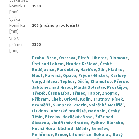
Výška bez
komínku
1500
[mm]
:
Výška
komínku
200 (možno prodloužit)
[mm]
:
Vnější
průměr
2100
[mm]
:
Praha
,
Brno
,
Ostrava
,
Plzeň
,
Liberec
,
Olomouc
,
Ústí nad Labem
,
Hradec Králové
,
České
Budějovice
,
Pardubice
,
Havířov
,
Zlín
,
Kladno
,
Most
,
Karviná
,
Opava
,
Frýdek-Místek
,
Karlovy
Vary
,
Jihlava
,
Teplice
,
Děčín
,
Chomutov
,
Přerov
,
Jablonec nad Nisou
,
Mladá Boleslav
,
Prostějov
,
Třebíč
,
Česká Lípa
,
Třinec
,
Tábor
,
Znojmo
,
Příbram
,
Cheb
,
Orlová
,
Kolín
,
Trutnov
,
Písek
,
Kroměříž
,
Šumperk
,
Vsetín
,
Valašské Meziříčí
,
Litvínov
,
Uherské Hradiště
,
Hodonín
,
Český
Těšín
,
Břeclav
,
Havlíčkův Brod
,
Žďár nad
Sázavou
,
Jindřichův Hradec
,
Vyškov
,
Blansko
,
Kutná Hora
,
Náchod
,
Mělník
,
Benešov
,
Pelhřimov
,
Krnov
,
Litoměřice
,
Sokolov
,
Nový