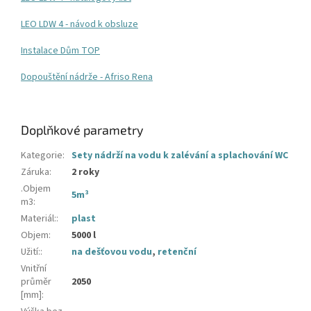
LEO LDW 4 - návod k obsluze
Instalace Dům TOP
Dopouštění nádrže - Afriso Rena
Doplňkové parametry
Kategorie
:
Sety nádrží na vodu k zalévání a splachování WC
Záruka
:
2 roky
.Objem
5m³
m3
:
Materiál:
:
plast
Objem
:
5000 l
Užití:
:
na dešťovou vodu
,
retenční
Vnitřní
průměr
2050
[mm]
: