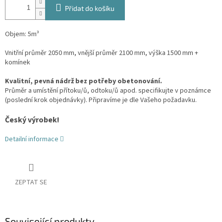
Přidat do košíku
Objem: 5m³
Vnitřní průměr 2050 mm, vnější průměr 2100 mm, výška 1500 mm +
komínek
Kvalitní, pevná nádrž bez potřeby obetonování.
Průměr a umístění přítoku/ů, odtoku/ů apod. specifikujte v poznámce
(poslední krok objednávky). Připravíme je dle Vašeho požadavku.
Český výrobek!
Detailní informace
ZEPTAT SE
Související produkty