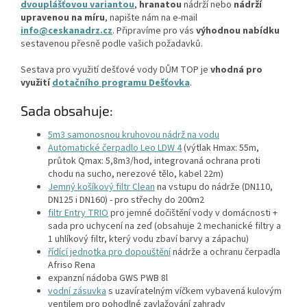
dvouplášťovou variantou
,
hranatou
nádrží nebo
nádrží
upravenou na míru
, napište nám na e-mail
info@ceskanadrz.cz
. Připravíme pro vás
výhodnou nabídku
sestavenou přesně podle vašich požadavků.
Sestava pro využití dešťové vody DŮM TOP je
vhodná pro
využití
dotačního programu Dešťovka
.
Sada obsahuje:
5m3 samonosnou kruhovou nádrž na vodu
Automatické čerpadlo Leo LDW 4
(výtlak Hmax: 55m,
průtok Qmax: 5,8m3/hod, integrovaná ochrana proti
chodu na sucho, nerezové tělo, kabel 22m)
Jemný košíkový filtr Clean
na vstupu do nádrže (DN110,
DN125 i DN160) - pro střechy do 200m2
filtr Entry TRIO
pro jemné dočištění vody v domácnosti +
sada pro uchycení na zeď (obsahuje 2 mechanické filtry a
1 uhlíkový filtr, který vodu zbaví barvy a zápachu)
řídící jednotka pro dopouštění
nádrže a ochranu čerpadla
Afriso Rena
expanzní nádoba GWS PWB 8l
vodní zásuvka
s uzavíratelným víčkem vybavená kulovým
ventilem pro pohodlné zavlažování zahrady