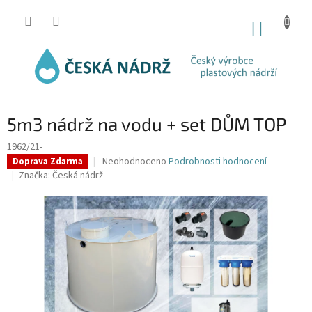
Přejít
na
NÁKUP
obsah
KOŠÍK
5m3 nádrž na vodu + set DŮM TOP
1962/21-
Průměrné
Neohodnoceno
Podrobnosti hodnocení
Doprava Zdarma
hodnocení
Značka:
Česká nádrž
produktu
je
0,0
z
5
hvězdiček.