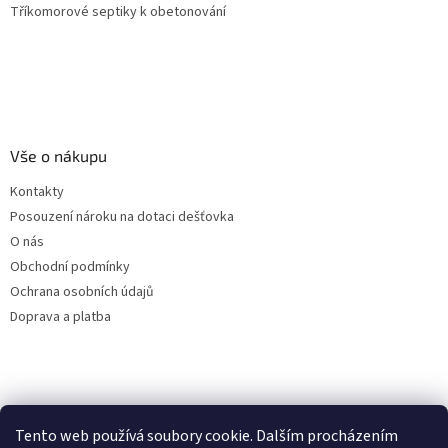
Tříkomorové septiky k obetonování
Vše o nákupu
Kontakty
Posouzení nároku na dotaci dešťovka
O nás
Obchodní podmínky
Ochrana osobních údajů
Doprava a platba
Virtuální asistent
Tento web používá soubory cookie. Dalším procházením
Filtry dešťové vody
Online