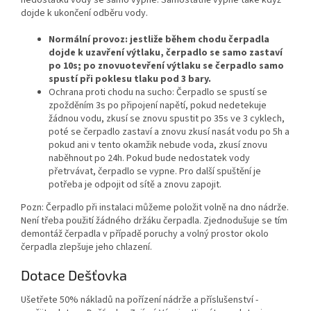
dojde k ukončení odběru vody.
Normální provoz: jestliže během chodu čerpadla
dojde k uzavření výtlaku, čerpadlo se samo zastaví
po 10s; po znovuotevření výtlaku se čerpadlo samo
spustí při poklesu tlaku pod 3 bary.
Ochrana proti chodu na sucho: Čerpadlo se spustí se
zpožděním 3s po připojení napětí, pokud nedetekuje
žádnou vodu, zkusí se znovu spustit po 35s ve 3 cyklech,
poté se čerpadlo zastaví a znovu zkusí nasát vodu po 5h a
pokud ani v tento okamžik nebude voda, zkusí znovu
naběhnout po 24h. Pokud bude nedostatek vody
přetrvávat, čerpadlo se vypne. Pro další spuštění je
potřeba je odpojit od sítě a znovu zapojit.
Pozn: Čerpadlo při instalaci můžeme položit volně na dno nádrže.
Není třeba použití žádného držáku čerpadla. Zjednodušuje se tím
demontáž čerpadla v případě poruchy a volný prostor okolo
čerpadla zlepšuje jeho chlazení.
Dotace Dešťovka
Ušetřete 50% nákladů na pořízení nádrže a příslušenství -