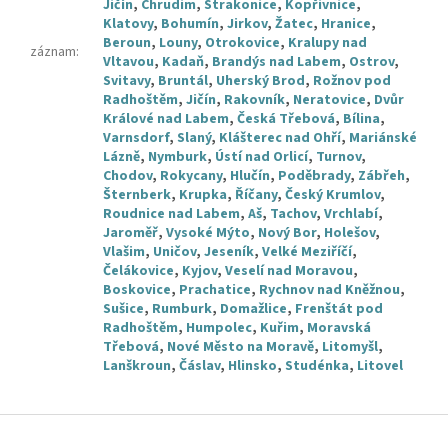
Jičín
,
Chrudim
,
Strakonice
,
Kopřivnice
,
Klatovy
,
Bohumín
,
Jirkov
,
Žatec
,
Hranice
,
Beroun
,
Louny
,
Otrokovice
,
Kralupy nad
záznam
:
Vltavou
,
Kadaň
,
Brandýs nad Labem
,
Ostrov
,
Svitavy
,
Bruntál
,
Uherský Brod
,
Rožnov pod
Radhoštěm
,
Jičín
,
Rakovník
,
Neratovice
,
Dvůr
Králové nad Labem
,
Česká Třebová
,
Bílina
,
Varnsdorf
,
Slaný
,
Klášterec nad Ohří
,
Mariánské
Lázně
,
Nymburk
,
Ústí nad Orlicí
,
Turnov
,
Chodov
,
Rokycany
,
Hlučín
,
Poděbrady
,
Zábřeh
,
Šternberk
,
Krupka
,
Říčany
,
Český Krumlov
,
Roudnice nad Labem
,
Aš
,
Tachov
,
Vrchlabí
,
Jaroměř
,
Vysoké Mýto
,
Nový Bor
,
Holešov
,
Vlašim
,
Uničov
,
Jeseník
,
Velké Meziříčí
,
Čelákovice
,
Kyjov
,
Veselí nad Moravou
,
Boskovice
,
Prachatice
,
Rychnov nad Kněžnou
,
Sušice
,
Rumburk
,
Domažlice
,
Frenštát pod
Radhoštěm
,
Humpolec
,
Kuřim
,
Moravská
Třebová
,
Nové Město na Moravě
,
Litomyšl
,
Lanškroun
,
Čáslav
,
Hlinsko
,
Studénka
,
Litovel
Z
á