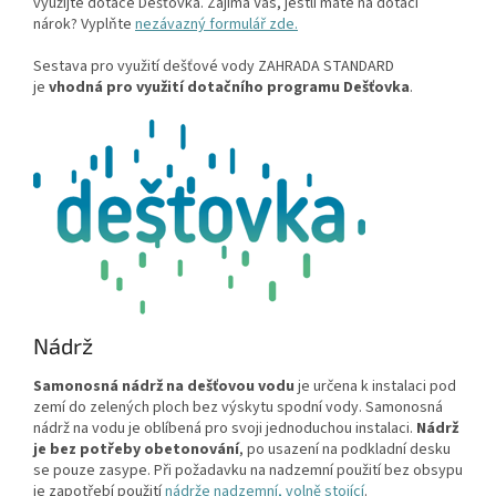
využijte dotace Dešťovka. Zajímá Vás, jestli máte na dotaci
nárok? Vyplňte
nezávazný formulář zde.
Sestava pro využití dešťové vody ZAHRADA STANDARD
je
vhodná pro využití dotačního programu Dešťovka
.
Nádrž
Samonosná nádrž na dešťovou vodu
je určena k instalaci pod
zemí do zelených ploch bez výskytu spodní vody. Samonosná
nádrž na vodu je oblíbená pro svoji jednoduchou instalaci.
Nádrž
je bez potřeby obetonování
, po usazení na podkladní desku
se pouze zasype. Při požadavku na nadzemní použití bez obsypu
je zapotřebí použití
nádrže nadzemní, volně stojící
.